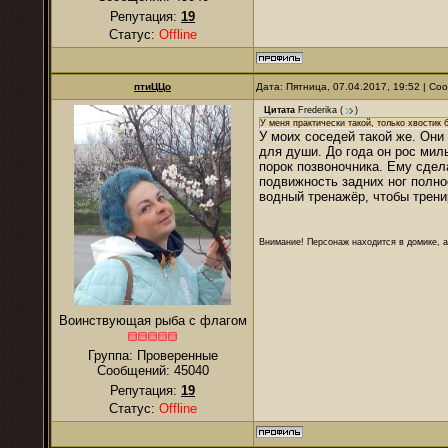
Репутация:
19
Статус:
Offline
птиЦЦо
Дата: Пятница, 07.04.2017, 19:52 | С
Цитата
Frederika
(
)
У меня практически такой, только хвостик б
У моих соседей такой же. Они
для души. До года он рос мил
порок позвоночника. Ему сдел
подвижность задних ног полно
водный тренажёр, чтобы трени
Внимание! Персонаж находится в домике, а
Воинствующая рыба с флагом
Группа: Проверенные
Сообщений:
45040
Репутация:
19
Статус:
Offline