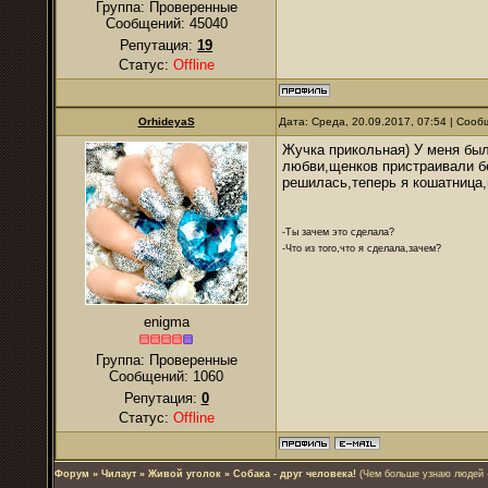
Группа: Проверенные
Сообщений:
45040
Репутация:
19
Статус:
Offline
OrhideyaS
Дата: Среда, 20.09.2017, 07:54 | Соо
Жучка прикольная) У меня бы
любви,щенков пристраивали бе
решилась,теперь я кошатница,
-Ты зачем это сделала?
-Что из того,что я сделала,зачем?
enigma
Группа: Проверенные
Сообщений:
1060
Репутация:
0
Статус:
Offline
Форум
»
Чилаут
»
Живой уголок
»
Собака - друг человека!
(Чем больше узнаю людей -