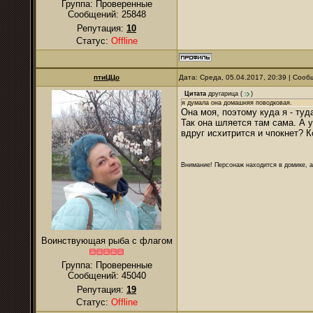
Группа: Проверенные
Сообщений:
25848
Репутация:
10
Статус:
Offline
птиЦЦо
Дата: Среда, 05.04.2017, 20:39 | Соо
Цитата
другарица
(
)
я думала она домашняя поводковая.
Она моя, поэтому куда я - туд
Так она шляется там сама. А у
вдруг исхитрится и чпокнет? 
Внимание! Персонаж находится в домике, а
Воинствующая рыба с флагом
Группа: Проверенные
Сообщений:
45040
Репутация:
19
Статус:
Offline