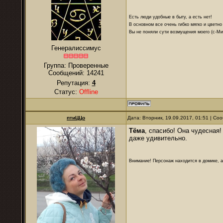
Есть люди удобные в быту, а есть нет!
В основном все очень гибко мягко и цветно
Вы не поняли сути возмущения моего (с-М
Генералиссимус
Группа: Проверенные
Сообщений:
14241
Репутация:
4
Статус:
Offline
птиЦЦо
Дата: Вторник, 19.09.2017, 01:51 | С
Тёма
, спасибо! Она чудесная!
даже удивительно.
Внимание! Персонаж находится в домике, а