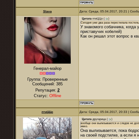
Slava
Дата: Среда, 05.04.2017, 20:21 | Соо
Цитата
птиЦЦо
(
)
Сегодня уже два раза перестилала постель.
У знакомого собачника, когда 
приставучих кобелей)
Как он решал этот вопрос в кв
Генерал-майор
Группа: Проверенные
Сообщений:
385
Репутация:
2
Статус:
Offline
птиЦЦо
Дата: Среда, 05.04.2017, 20:33 | Соо
Цитата
другарица
(
)
вообще они вылизываются и следов не должн
имхо.
Она вылизывается, пока бодрств
на своей подстилке, а если я 