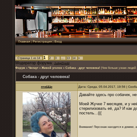
Главная
|
Регистрация
|
Вход
1
Страница
1
из
14
2
3
…
13
14
»
Модератор форума:
JudgeDredd
Форум
»
Чилаут
»
Живой уголок
»
Собака - друг человека!
(Чем больше узнаю людей -
Собака - друг человека!
птиЦЦо
Дата: Среда, 05.04.2017, 19:56 | Соо
Давайте здесь про собачек, не
Моей Жучке 7 месяцев, и у неё
стерилизовать её, да? И как 
постель...(((
Внимание! Персонаж находится в домике, а