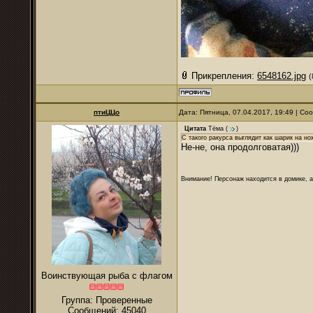
Прикрепления:
6548162.jpg
(
птиЦЦо
Дата: Пятница, 07.04.2017, 19:49 | С
Цитата
Тёма
(
)
С такого ракурса выглядит как шарик на но
Не-не, она продолговатая)))
Внимание! Персонаж находится в домике, а
Воинствующая рыба с флагом
Группа: Проверенные
Сообщений:
45040