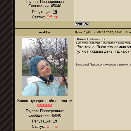
Группа: Проверенные
Сообщений:
45040
Репутация:
19
Статус:
Offline
птиЦЦо
Дата: Суббота, 08.04.2017, 07:01 | С
Цитата
Frederika
(
)
Ему очень повезло , что попал в руки так
Это точно! Знаю эту семью уж
гуляют каждый день, таскают е
Внимание! Персонаж находится в домике, а
Воинствующая рыба с флагом
Группа: Проверенные
Сообщений:
45040
Репутация:
19
Статус:
Offline