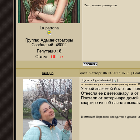
Секс, котики, рок-н-ролл
La patrona
Группа: Администраторы
Сообщений:
48002
Репутация:
8
Статус:
Offline
птиЦЦо
Дата: Четверг, 06.04.2017, 07:32 | С
Цитата
Eyjafjallajokull
(
)
а потом она уже сама находила мужиков. В
У моей знакомой было так: по
Отнесла её к ветеринару, а от
Поехали от ветеринара домой,
квартире из неё начали вывал
Внимание! Персонаж находится в домике, а