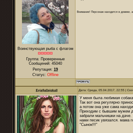
Внимание! Персонаж находится в домике, а
Воинствующая рыба с флагом
Группа: Проверенные
Сообщений:
45040
Репутация:
19
Статус:
Offline
Eyjafjallajokull
Дата: Среда, 05.04.2017, 22:55 | С
У меня была любимая собака,
Так вот она регулярно прино
а потом она уже сама находи
Приходим с бывшим мужем до
забрали мальчишки на даче. 
нами песик увязался. мама г
"Сынок!!!"