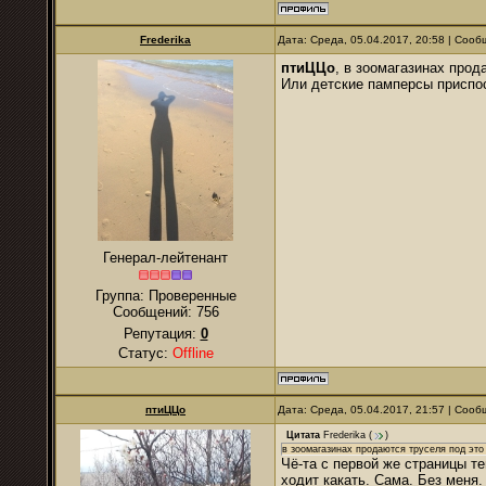
Frederika
Дата: Среда, 05.04.2017, 20:58 | Соо
птиЦЦо
, в зоомагазинах прод
Или детские памперсы приспос
Генерал-лейтенант
Группа: Проверенные
Сообщений:
756
Репутация:
0
Статус:
Offline
птиЦЦо
Дата: Среда, 05.04.2017, 21:57 | Соо
Цитата
Frederika
(
)
в зоомагазинах продаются труселя под это
Чё-та с первой же страницы те
ходит какать. Сама. Без меня.