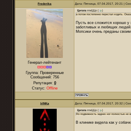
Frederika
Дата: Пятница, 07.04.2017, 20:21 | С
Цитата
птиЦЦо
(
)
а потом постепенно перестал ходить. Оказ
Пусть все сложится хорошо у э
заботливых и любящих людей
Мопсики очень преданы своим х
Генерал-лейтенант
Группа: Проверенные
Сообщений:
756
Репутация:
0
Статус:
Offline
IrINKa
Дата: Пятница, 07.04.2017, 20:32 | С
Цитата
птиЦЦо
(
)
Но подвижность задних ног полностью не 
В клинике видела как у собачк