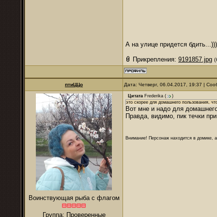
А на улице придется бдить...)))
Прикрепления:
9191857.jpg
(
птиЦЦо
Дата: Четверг, 06.04.2017, 19:37 | С
Цитата
Frederika
(
)
это скорее для домашнего пользования, чт
Вот мне и надо для домашнего
Правда, видимо, пик течки пр
Внимание! Персонаж находится в домике, а
Воинствующая рыба с флагом
Группа: Проверенные