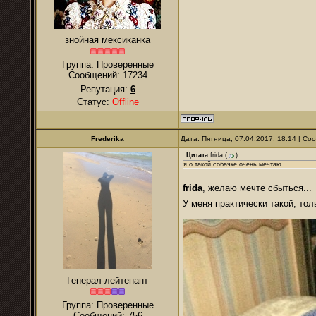
знойная мексиканка
Группа: Проверенные
Сообщений:
17234
Репутация:
6
Статус:
Offline
Frederika
Дата: Пятница, 07.04.2017, 18:14 | С
Цитата
frida
(
)
я о такой собачке очень мечтаю
frida
, желаю мечте сбыться...
У меня практически такой, толь
Генерал-лейтенант
Группа: Проверенные
Сообщений:
756