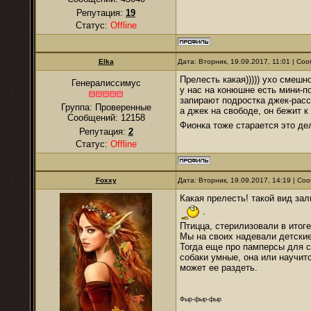
Репутация:
19
Статус:
Offline
Elka
Дата: Вторник, 19.09.2017, 11:01 | С
Прелесть какая))))) ухо смешн
Генералиссимус
у нас на конюшне есть мини-по
запирают подростка джек-рассе
Группа: Проверенные
а джек на свободе, он бежит к 
Сообщений:
12158
Фионка тоже старается это д
Репутация:
2
Статус:
Offline
Foxxy
Дата: Вторник, 19.09.2017, 14:19 | С
Какая прелесть! такой вид за
.
Птицца, стерилизовали в итог
Мы на своих надевали детские
Тогда еще про памперсы для со
собаки умные, она или научитс
может ее раздеть.
Фыр-фыр-фыр