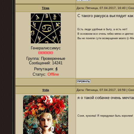
Тёма
Дата: Пятница, 07.04.2017, 16:40 | С
С такого ракурса выглядит как
Есть люди удобные в быту, а есть нет!
В основном все очень гибко мягко и цветно
Вы не поняли сути возмущения моего (с-М
Генералиссимус
Группа: Проверенные
Сообщений:
14241
Репутация:
4
Статус:
Offline
frida
Дата: Пятница, 07.04.2017, 16:59 | С
я о такой собачке очень мечт
Соня, куколка! Я передумал быть королем! Я