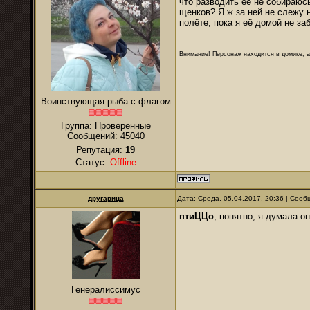
что разводить её не собираюс
щенков? Я ж за ней не слежу 
полёте, пока я её домой не за
Внимание! Персонаж находится в домике, а
Воинствующая рыба с флагом
Группа: Проверенные
Сообщений:
45040
Репутация:
19
Статус:
Offline
другарица
Дата: Среда, 05.04.2017, 20:36 | Соо
птиЦЦо
, понятно, я думала о
Генералиссимус