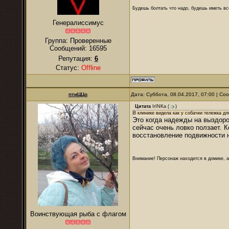
Будешь болтать что надо, будешь иметь все
Генералиссимус
Группа: Проверенные
Сообщений:
16595
Репутация:
6
Статус:
Offline
птиЦЦо
Дата: Суббота, 08.04.2017, 07:00 | С
Цитата
IrINKa
(
)
В клинике видела как у собачки тележка дл
Это когда надежды на выздоро
сейчас очень ловко ползает. К
восстановление подвижности н
Внимание! Персонаж находится в домике, а
Воинствующая рыба с флагом