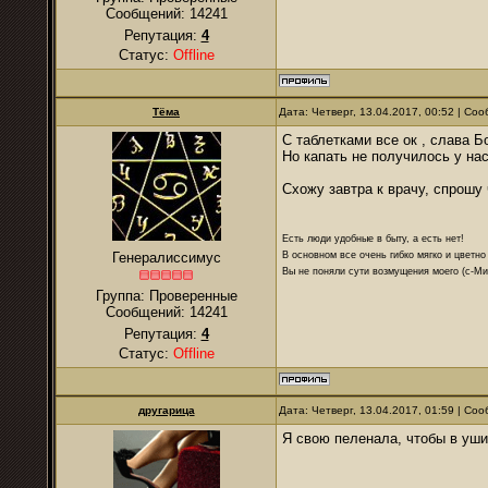
Сообщений:
14241
Репутация:
4
Статус:
Offline
Тёма
Дата: Четверг, 13.04.2017, 00:52 | С
С таблетками все ок , слава 
Но капать не получилось у на
Схожу завтра к врачу, спрошу
Есть люди удобные в быту, а есть нет!
В основном все очень гибко мягко и цветно
Генералиссимус
Вы не поняли сути возмущения моего (с-М
Группа: Проверенные
Сообщений:
14241
Репутация:
4
Статус:
Offline
другарица
Дата: Четверг, 13.04.2017, 01:59 | С
Я свою пеленала, чтобы в уши