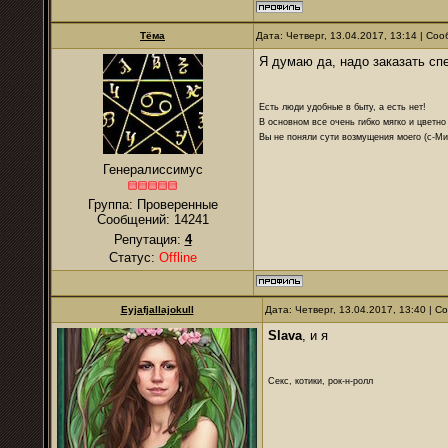
Тёма
Дата: Четверг, 13.04.2017, 13:14 | С
Я думаю да, надо заказать сп
Есть люди удобные в быту, а есть нет!
В основном все очень гибко мягко и цветно
Вы не поняли сути возмущения моего (с-М
Генералиссимус
Группа: Проверенные
Сообщений:
14241
Репутация:
4
Статус:
Offline
Eyjafjallajokull
Дата: Четверг, 13.04.2017, 13:40 | 
Slava
, и я
Секс, котики, рок-н-ролл