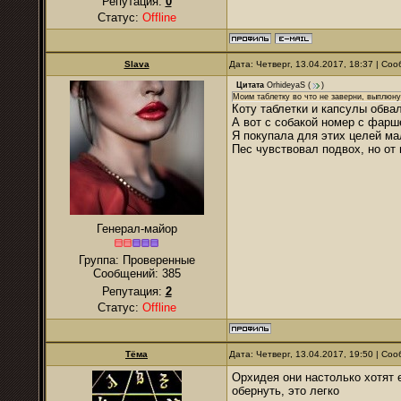
Репутация:
0
Статус:
Offline
Slava
Дата: Четверг, 13.04.2017, 18:37 | С
Цитата
OrhideyaS
(
)
Моим таблетку во что не заверни, выплюну
Коту таблетки и капсулы обва
А вот с собакой номер с фарш
Я покупала для этих целей ма
Пес чувствовал подвох, но от 
Генерал-майор
Группа: Проверенные
Сообщений:
385
Репутация:
2
Статус:
Offline
Тёма
Дата: Четверг, 13.04.2017, 19:50 | С
Орхидея они настолько хотят е
обернуть, это легко