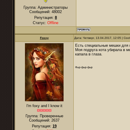
Группа: Администраторы
Сообщений:
48002
Репутация:
8
Статус:
Offline
Foxxy
Дата: Четверг, 13.04.2017, 12:05 | С
Есть специальные мешки для к
Моя подруга кота убирала в ме
капала в глаза.
Фыр-фыр-фыр
I'm foxy and I know it
Группа: Проверенные
Сообщений:
2637
Репутация:
19