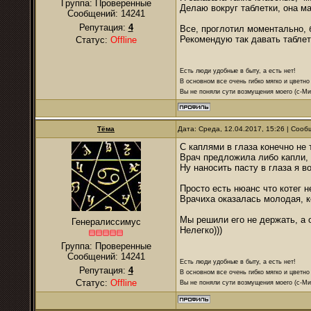
Группа: Проверенные
Делаю вокруг таблетки, она ма
Сообщений:
14241
Репутация:
4
Все, проглотил моментально, 
Рекомендую так давать таблет
Статус:
Offline
Есть люди удобные в быту, а есть нет!
В основном все очень гибко мягко и цветно
Вы не поняли сути возмущения моего (с-М
Тёма
Дата: Среда, 12.04.2017, 15:26 | Соо
С каплями в глаза конечно не 
Врач предложила либо капли, 
Ну наносить пасту в глаза я 
Просто есть нюанс что котег н
Врачиха оказалась молодая, к
Мы решили его не держать, а о
Генералиссимус
Нелегко)))
Группа: Проверенные
Сообщений:
14241
Есть люди удобные в быту, а есть нет!
Репутация:
4
В основном все очень гибко мягко и цветно
Статус:
Offline
Вы не поняли сути возмущения моего (с-М