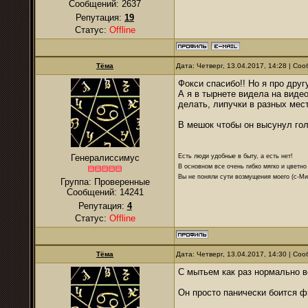
Сообщений:
2637
Репутация:
19
Статус:
Offline
Тёма
Дата: Четверг, 13.04.2017, 14:28 | С
Фокси спасибо!! Но я про дру
А я в тырнете видела на видео
делать, липучки в разных мест
В мешок чтобы он высунул гол
Есть люди удобные в быту, а есть нет!
Генералиссимус
В основном все очень гибко мягко и цветно
Вы не поняли сути возмущения моего (с-М
Группа: Проверенные
Сообщений:
14241
Репутация:
4
Статус:
Offline
Тёма
Дата: Четверг, 13.04.2017, 14:30 | С
С мытьем как раз нормально вс
Он просто панически боится ф