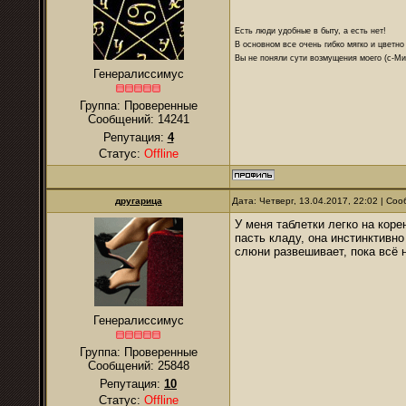
Есть люди удобные в быту, а есть нет!
В основном все очень гибко мягко и цветно
Вы не поняли сути возмущения моего (с-М
Генералиссимус
Группа: Проверенные
Сообщений:
14241
Репутация:
4
Статус:
Offline
другарица
Дата: Четверг, 13.04.2017, 22:02 | С
У меня таблетки легко на коре
пасть кладу, она инстинктивно
слюни развешивает, пока всё н
Генералиссимус
Группа: Проверенные
Сообщений:
25848
Репутация:
10
Статус:
Offline