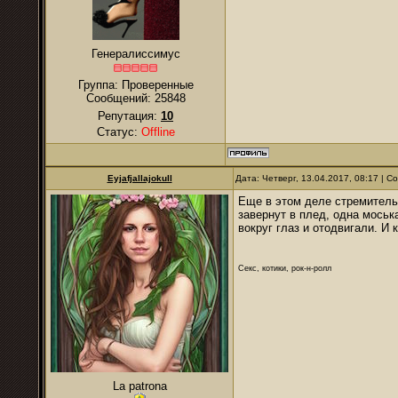
Генералиссимус
Группа: Проверенные
Сообщений:
25848
Репутация:
10
Статус:
Offline
Eyjafjallajokull
Дата: Четверг, 13.04.2017, 08:17 | 
Еще в этом деле стремительн
завернут в плед, одна моськ
вокруг глаз и отодвигали. И 
Секс, котики, рок-н-ролл
La patrona