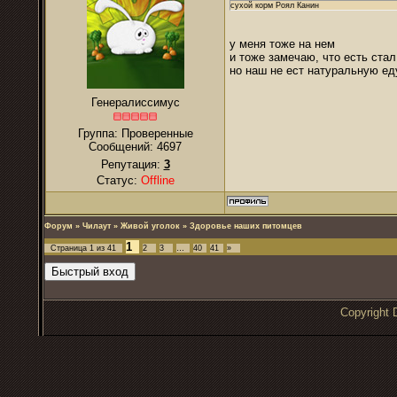
сухой корм Роял Канин
у меня тоже на нем
и тоже замечаю, что есть ста
но наш не ест натуральную ед
Генералиссимус
Группа: Проверенные
Сообщений:
4697
Репутация:
3
Статус:
Offline
Форум
»
Чилаут
»
Живой уголок
»
Здоровье наших питомцев
1
Страница
1
из
41
2
3
…
40
41
»
Copyrigh