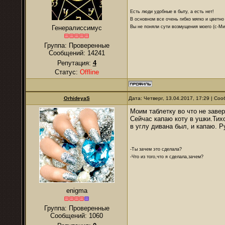
Есть люди удобные в быту, а есть нет!
В основном все очень гибко мягко и цветно
Вы не поняли сути возмущения моего (с-М
Генералиссимус
Группа: Проверенные
Сообщений:
14241
Репутация:
4
Статус:
Offline
OrhideyaS
Дата: Четверг, 13.04.2017, 17:29 | С
Моим таблетку во что не заве
Сейчас капаю коту в ушки.Тих
в углу дивана был, и капаю. Р
-Ты зачем это сделала?
-Что из того,что я сделала,зачем?
enigma
Группа: Проверенные
Сообщений:
1060