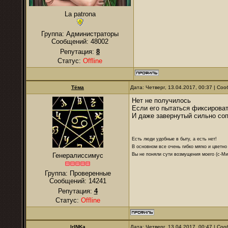
La patrona
Группа: Администраторы
Сообщений:
48002
Репутация:
8
Статус:
Offline
Тёма
Дата: Четверг, 13.04.2017, 00:37 | С
Нет не получилось
Если его пытаться фиксироват
И даже завернутый сильно сопр
Есть люди удобные в быту, а есть нет!
В основном все очень гибко мягко и цветно
Вы не поняли сути возмущения моего (с-М
Генералиссимус
Группа: Проверенные
Сообщений:
14241
Репутация:
4
Статус:
Offline
IrINKa
Дата: Четверг, 13.04.2017, 00:47 | С