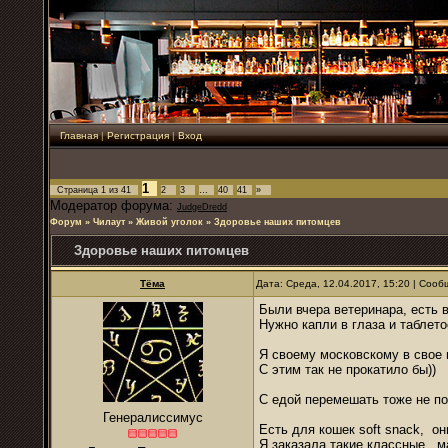
Главная
|
Регистрация
|
Вход
1
Страница
1
из
41
2
3
…
40
41
»
Модератор форума:
JudgeDredd
Форум
»
Чилаут
»
Живой уголок
»
Здоровье наших питомцев
Здоровье наших питомцев
Тёма
Дата: Среда, 12.04.2017, 15:20 | Соо
Были вчера ветеринара, есть 
Нужно капли в глаза и таблет
Я своему московскому в свое 
С этим так не прокатило бы))
С едой перемешать тоже не по
Генералиссимус
Есть для кошек soft snack, он
Я заказала такие классные, м