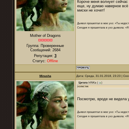
Короче меня волнует сейчас 
еще, ну думаю наверное всё
миски не хочет!
Дьявол прошептал в мое ухо: «Ты недост
Сегодня я прошептала в ухо дьявола: «Я
Mother of Dragons
Группа: Проверенные
Сообщений:
2684
Репутация:
3
Статус:
Offline
Minusha
Дата: Среда, 31.01.2018, 23:23 | С
Цитата
IrINKa
(
)
холистик
Посмотрю, вроде не видела у
Дьявол прошептал в мое ухо: «Ты недост
Сегодня я прошептала в ухо дьявола: «Я