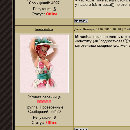
у нас корм тоже всегда стоит. 
Сообщений:
4697
у нашего 5,5 кг веса))) но это 
Репутация:
3
Статус:
Offline
krasavishna
Дата: Четверг, 01.02.2018, 09:10 | С
Minusha
, какая прелесть мех
-конституция "подростковая"))э
кототеныша мощные -должен в
Жгучая перечница
Группа: Проверенные
Сообщений:
26420
Репутация:
8
Статус:
Offline