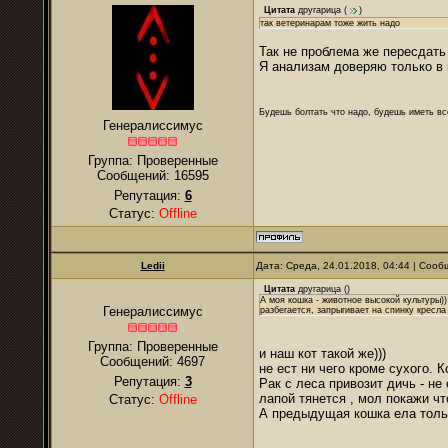
Цитата
другарица
(
)
так ветеринарам тоже жить надо
Так не проблема же пересдать
Я анализам доверяю только в 
Будешь болтать что надо, будешь иметь все
Генералиссимус
Группа: Проверенные
Сообщений:
16595
Репутация:
6
Статус:
Offline
Ledii
Дата: Среда, 24.01.2018, 04:44 | Соо
Цитата
другарица
(
)
А моя кошка - животное высокой культуры)) 
Генералиссимус
разбегается, запрыгивает на спинку кресла 
Группа: Проверенные
и наш кот такой же)))
Сообщений:
4697
не ест ни чего кроме сухого. 
Репутация:
3
Рак с леса привозит дичь - не 
лапой тянется , мол покажи чт
Статус:
Offline
А предыдущая кошка ела толь