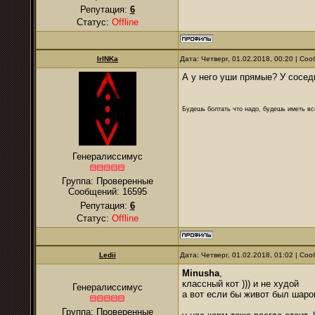
Репутация:
6
Статус:
Offline
IrINKa
Дата: Четверг, 01.02.2018, 00:20 | С
А у него уши прямые? У сосед
Будешь болтать что надо, будешь иметь все
Генералиссимус
Группа: Проверенные
Сообщений:
16595
Репутация:
6
Статус:
Offline
Ledii
Дата: Четверг, 01.02.2018, 01:02 | С
Minusha
,
классный кот ))) и не худой
Генералиссимус
а вот если бы живот был шаром
Группа: Проверенные