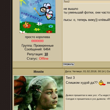
Test2
не вышло
ты уменьшай фотки, они часто 
пысы: о, теперь вижу)) клёвый
просто королева
Группа: Проверенные
Сообщений:
6464
Репутация:
10
Статус:
Offline
Minusha
Дата: Четверг, 01.02.2018, 00:14 | 
Test 3
Слишком худой да??
вм
Дьявол прошептал в мое ухо: «Ты недост
Сегодня я прошептала в ухо дьявола: «Я