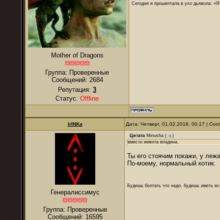
Сегодня я прошептала в ухо дьявола: «Я
Mother of Dragons
Группа: Проверенные
Сообщений:
2684
Репутация:
3
Статус:
Offline
IrINKa
Дата: Четверг, 01.02.2018, 00:17 | С
Цитата
Minusha
(
)
вместо живота впадина.
Ты его стоячим покажи, у леж
По-моему, нормальный котик.
Будешь болтать что надо, будешь иметь все
Генералиссимус
Группа: Проверенные
Сообщений:
16595