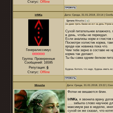
Статус:
Offline
IrINKa
Дата: Среда, 31.01.2018, 23:14 | Соо
Цитата
Minusha
(
)
он даже треть банки не ест за день Утром 
Сухой питательнее влажного, 
в день, чтобы не переедал.
Если анализы норм и глистов н
Посмотри холистик корма, там 
вроде как новинка пока что.
Генералиссимус
Чем тебе зерно в составе не 
корма так делают.
Ты бы сама одним белком пита
Группа: Проверенные
Сообщений:
16595
Репутация:
6
Будешь болтать что надо, будешь иметь все
Статус:
Offline
Minusha
Дата: Среда, 31.01.2018, 23:22 | С
Фотки не вешаются блин.
IrINKa
, я звонила врачу дог
..... забыла слово научное 
максимум раз в неделю, иног
сухой он же сказал, что кот