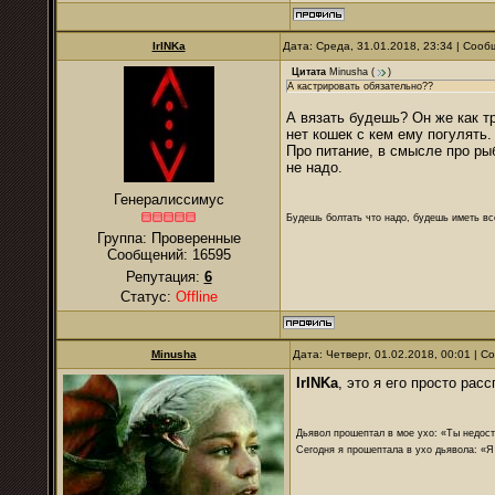
IrINKa
Дата: Среда, 31.01.2018, 23:34 | Соо
Цитата
Minusha
(
)
А кастрировать обязательно??
А вязать будешь? Он же как тр
нет кошек с кем ему погулять
Про питание, в смысле про рыб
не надо.
Генералиссимус
Будешь болтать что надо, будешь иметь все
Группа: Проверенные
Сообщений:
16595
Репутация:
6
Статус:
Offline
Minusha
Дата: Четверг, 01.02.2018, 00:01 | 
IrINKa
, это я его просто рас
Дьявол прошептал в мое ухо: «Ты недост
Сегодня я прошептала в ухо дьявола: «Я