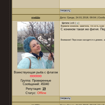
птиЦЦо
Дата: Среда, 24.01.2018, 09:04 | Соо
Цитата
Ledii
(
)
Кормили конином, заметила, что есть хуже
С конином такая же фигня. Пе
Внимание! Персонаж находится в домике, а
Воинствующая рыба с флагом
Группа: Проверенные
Сообщений:
45040
Репутация:
19
Статус:
Offline