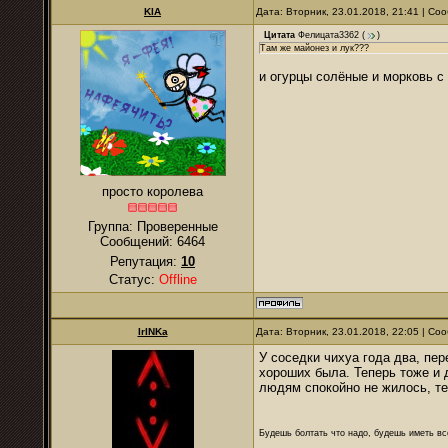
KIA
Дата: Вторник, 23.01.2018, 21:41 | С
Цитата
Фелицата3362
(
)
Там же майонез и лук???
и огурцы солёные и морковь с 
просто королева
Группа: Проверенные
Сообщений:
6464
Репутация:
10
Статус:
Offline
IrINKa
Дата: Вторник, 23.01.2018, 22:05 | С
У соседки чихуа года два, пер
хороших была. Теперь тоже и 
людям спокойно не жилось, теп
Будешь болтать что надо, будешь иметь все