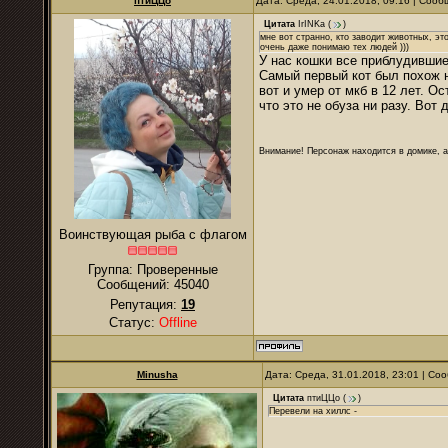
птиЦЦо
Дата: Среда, 24.01.2018, 09:16 | Соо
Цитата
IrINKa
(
)
мне вот странно, кто заводит животных, эт
очень даже понимаю тех людей )))
У нас кошки все приблудившие
Самый первый кот был похож н
вот и умер от мкб в 12 лет. О
что это не обуза ни разу. Вот 
Внимание! Персонаж находится в домике, а
Воинствующая рыба с флагом
Группа: Проверенные
Сообщений:
45040
Репутация:
19
Статус:
Offline
Minusha
Дата: Среда, 31.01.2018, 23:01 | С
Цитата
птиЦЦо
(
)
Перевели на хиллс -