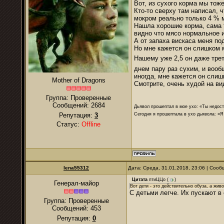
Вот, из сухого корма мы тож
Кто-то сверху там написал, 
мокром реально только 4 % 
Нашла хорошие корма, сама та
видно что мясо нормальное и
А от запаха вискаса меня по
Но мне кажется он слишком ма
Нашему уже 2,5 он даже трет
днем пару раз сухим, и вооб
иногда, мне кажется он слиш
Mother of Dragons
Смотрите, очень худой на ви
Группа: Проверенные
Сообщений:
2684
Дьявол прошептал в мое ухо: «Ты недост
Сегодня я прошептала в ухо дьявола: «Я
Репутация:
3
Статус:
Offline
lena55312
Дата: Среда, 31.01.2018, 23:06 | Соо
Цитата
птиЦЦо
(
)
Генерал-майор
Вот дети - это действительно обуза, а жив
С детьми легче. Их пускают в
Группа: Проверенные
Сообщений:
453
Репутация:
0