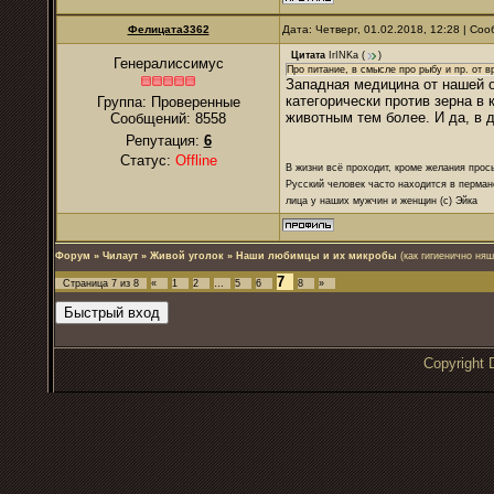
Фелицата3362
Дата: Четверг, 01.02.2018, 12:28 | С
Цитата
IrINKa
(
)
Генералиссимус
Про питание, в смысле про рыбу и пр. от в
Западная медицина от нашей о
категорически против зерна в
Группа: Проверенные
животным тем более. И да, в д
Сообщений:
8558
Репутация:
6
Статус:
Offline
В жизни всё проходит, кроме желания прос
Русский человек часто находится в перман
лица у наших мужчин и женщин (с) Эйка
Форум
»
Чилаут
»
Живой уголок
»
Наши любимцы и их микробы
(как гигиенично ня
7
Страница
7
из
8
«
1
2
…
5
6
8
»
Copyrigh