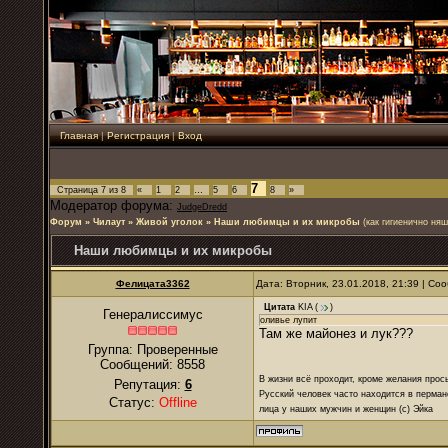
Главная
|
Регистрация
|
Вход
7
Страница
7
из
8
«
1
2
…
5
6
8
»
Модератор форума:
JudgeDredd
Форум
»
Чилаут
»
Живой уголок
»
Наши любимцы и их микробы
(как гигиенично ня
Наши любимцы и их микробы
Фелицата3362
Дата: Вторник, 23.01.2018, 21:39 | С
Цитата
KIA
(
)
Генералиссимус
оливье лупит
Там же майонез и лук???
Группа: Проверенные
Сообщений:
8558
В жизни всё проходит, кроме желания прос
Репутация:
6
Русский человек часто находится в перман
Статус:
Offline
лица у наших мужчин и женщин (с) Эйка