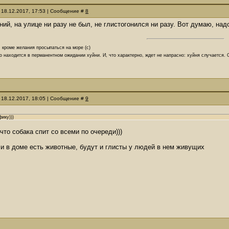
 18.12.2017, 17:53 | Сообщение #
8
ий, на улице ни разу не был, не глистогонился ни разу. Вот думаю, над
, кроме желания просыпаться на море (с)
о находится в перманентном ожидании хуйни. И, что характерно, ждет не напрасно: хуйня случается.
 18.12.2017, 18:05 | Сообщение #
9
фику)))
 что собака спит со всеми по очереди)))
и в доме есть животные, будут и глисты у людей в нем живущих