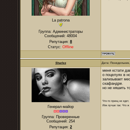
La patrona
Группа: Администраторы
Сообщений:
48004
Репутация:
8
Статус:
Offline
Sharlez
Дата: Понедельник,
меня кстати да
о поцелуях в н
зализывает мес
скафандре.
но не няшить т
Что-то принц не едет,
Или лучше так: Что ж 
Генерал-майор
Группа: Проверенные
Сообщений:
254
Репутация:
2