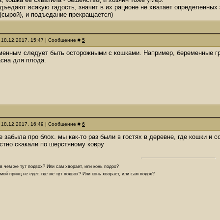
дъедают всякую гадость, значит в их рационе не хватает определенных
(сырой), и подъедание прекращается)
 18.12.2017, 15:47 | Сообщение #
5
енным следует быть осторожными с кошками. Например, беременные грум
сна для плода.
 18.12.2017, 16:49 | Сообщение #
6
е забыла про блох. мы как-то раз были в гостях в деревне, где кошки и с
стно скакали по шерстяному ковру
 в чем же тут подвох? Или сам хворает, или конь подох?
мой принц не едет, где же тут подвох? Или конь хворает, или сам подох?