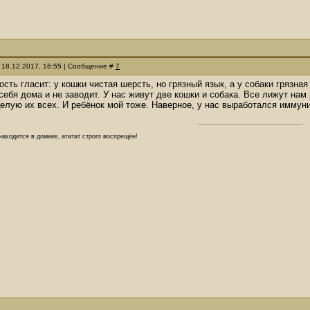
 18.12.2017, 16:55 | Сообщение #
7
сть гласит: у кошки чистая шерсть, но грязный язык, а у собаки грязная
 себя дома и не заводит. У нас живут две кошки и собака. Все лижут на
целую их всех. И ребёнок мой тоже. Наверное, у нас выработался иммунит
аходится в домике, ататат строго воспрещён!