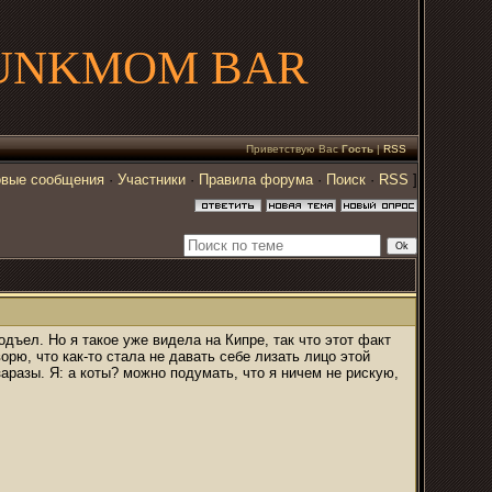
UNKMOM BAR
Приветствую Вас
Гость
|
RSS
вые сообщения
·
Участники
·
Правила форума
·
Поиск
·
RSS
]
одъел. Но я такое уже видела на Кипре, так что этот факт
рю, что как-то стала не давать себе лизать лицо этой
заразы. Я: а коты? можно подумать, что я ничем не рискую,