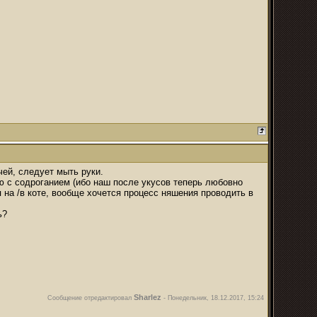
чей, следует мыть руки.
ю с содроганием (ибо наш после укусов теперь любовно
я на /в коте, вообще хочется процесс няшения проводить в
ь?
Sharlez
Сообщение отредактировал
-
Понедельник, 18.12.2017, 15:24