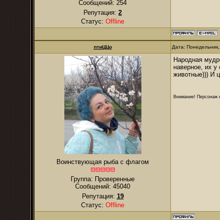
Сообщений:
254
Репутация:
2
Статус:
Offline
птиЦЦо
Дата: Понедельник,
Народная мудро
наверное, их у
животные))) И 
Внимание! Персонаж н
Воинствующая рыба с флагом
Группа: Проверенные
Сообщений:
45040
Репутация:
19
Статус:
Offline