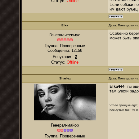
Статус:
Offline
Если собаки по
им дают рубец 
Elka
Дата: Понедельник,
Особенно берем
Генералиссимус
может быть опа
Группа: Проверенные
Сообщений:
12158
Репутация:
2
Статус:
Offline
Sharlez
Дата: Понедельник,
Elka444
, ты ещ
там блохи радо
Что-то принц не едет,
Или лучше так: Что ж 
Генерал-майор
Группа: Проверенные