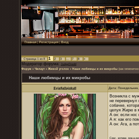
Главная
|
Регистрация
|
Вход
1
Страница
1
из
8
2
3
…
7
8
»
Модератор форума:
JudgeDredd
Форум
»
Чилаут
»
Живой уголок
»
Наши любимцы и их микробы
(как гигиеничн
Наши любимцы и их микробы
Eyjafjallajokull
Дата: Понедельник,
Возникла с муж
не перевернул 
собачке, котор
целуя Жирю в 
А он: если нос
А я: как его п
А он: Ага, а по
Секс, котики, рок-н-р