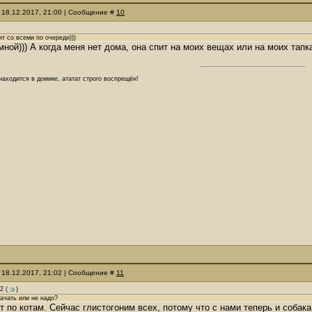
 18.12.2017, 21:00 | Сообщение #
10
ит со всеми по очереди)))
мной))) А когда меня нет дома, она спит на моих вещах или на моих тапка
аходится в домике, ататат строго воспрещён!
 18.12.2017, 21:02 | Сообщение #
11
2
(
)
ачать или не надо?
т по котам. Сейчас глистогоним всех, потому что с нами теперь и собака