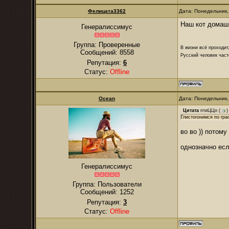
Фелицата3362
Дата: Понедельник,
Наш кот домашн
Генералиссимус
Группа: Проверенные
В жизни всё проходит
Сообщений:
8558
Русский человек част
Репутация:
6
Статус:
Offline
Ocean
Дата: Понедельник,
Цитата
птиЦЦо
(
)
Глистогонимся по гра
во во )) потому
однозначно есл
Генералиссимус
Группа: Пользователи
Сообщений:
1252
Репутация:
3
Статус:
Offline