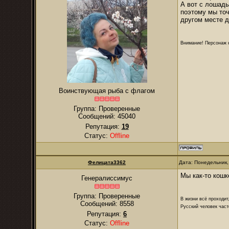
А вот с лошадь
поэтому мы точ
другом месте 
Внимание! Персонаж н
Воинствующая рыба с флагом
Группа: Проверенные
Сообщений:
45040
Репутация:
19
Статус:
Offline
Фелицата3362
Дата: Понедельник,
Мы как-то кошк
Генералиссимус
Группа: Проверенные
В жизни всё проходит
Сообщений:
8558
Русский человек част
Репутация:
6
Статус:
Offline