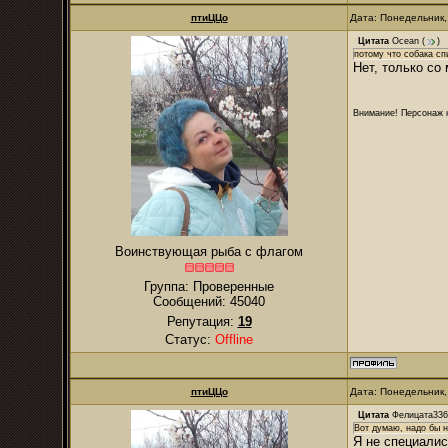
птиЦЦо
Дата: Понедельник,
Цитата
Ocean
(
)
потому что собака сп
Нет, только со 
Внимание! Персонаж н
Воинствующая рыба с флагом
Группа: Проверенные
Сообщений:
45040
Репутация:
19
Статус:
Offline
птиЦЦо
Дата: Понедельник,
Цитата
Фелицата336
Вот думаю, надо бы н
Я не специалис