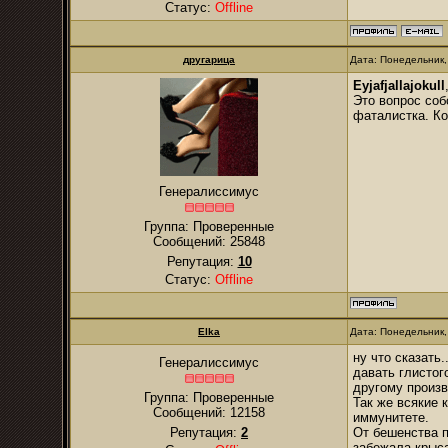
Статус:
Offline
другарица
Дата: Понедельник,
Eyjafjallajokull
Это вопрос соб
фаталистка. Ко
Генералиссимус
Группа: Проверенные
Сообщений:
25848
Репутация:
10
Статус:
Offline
Elka
Дата: Понедельник,
ну что сказать
Генералиссимус
давать глистог
другому произв
Группа: Проверенные
Так же всякие 
Сообщений:
12158
иммунитете.
Репутация:
2
От бешенства п
забежала крыса