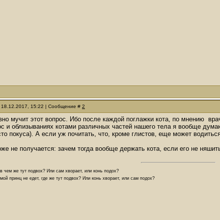
 18.12.2017, 15:22 | Сообщение #
2
вно мучит этот вопрос. Ибо после каждой поглажки кота, по мнению вра
ос и облизываниях котами различных частей нашего тела я вообще дума
то покуса). А если уж почитать, что, кроме глистов, еще может водитьс
оже не получается: зачем тогда вообще держать кота, если его не няшит
 в чем же тут подвох? Или сам хворает, или конь подох?
мой принц не едет, где же тут подвох? Или конь хворает, или сам подох?