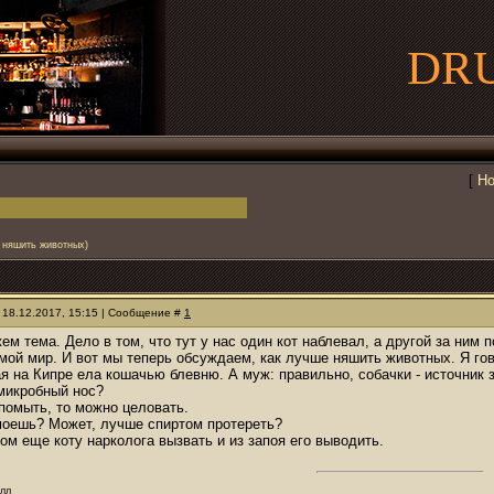
DR
[
Но
о няшить животных)
 18.12.2017, 15:15 | Сообщение #
1
ем тема. Дело в том, что тут у нас один кот наблевал, а другой за ним п
мой мир. И вот мы теперь обсуждаем, как лучше няшить животных. Я гово
ая на Кипре ела кошачью блевню. А муж: правильно, собачки - источник 
микробный нос?
 помыть, то можно целовать.
омоешь? Может, лучше спиртом протереть?
том еще коту нарколога вызвать и из запоя его выводить.
олл