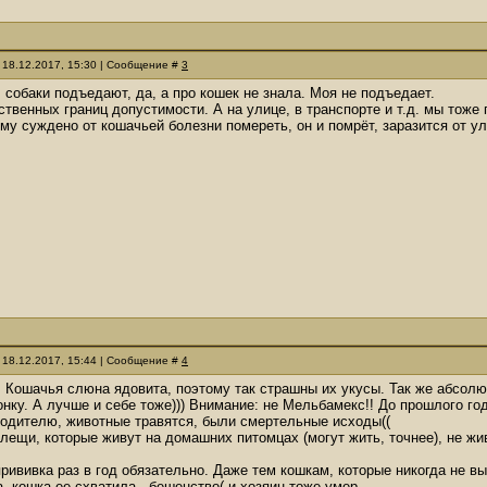
 18.12.2017, 15:30 | Сообщение #
3
, собаки подъедают, да, а про кошек не знала. Моя не подъедает.
ственных границ допустимости. А на улице, в транспорте и т.д. мы тоже 
му суждено от кошачьей болезни помереть, он и помрёт, заразится от ул
 18.12.2017, 15:44 | Сообщение #
4
.. Кошачья слюна ядовита, поэтому так страшны их укусы. Так же абс
онку. А лучше и себе тоже))) Внимание: не Мельбамекс!! До прошлого го
одителю, животные травятся, были смертельные исходы((
клещи, которые живут на домашних питомцах (могут жить, точнее), не ж
рививка раз в год обязательно. Даже тем кошкам, которые никогда не в
, кошка ее схватила - бешенство( и хозяин тоже умер.