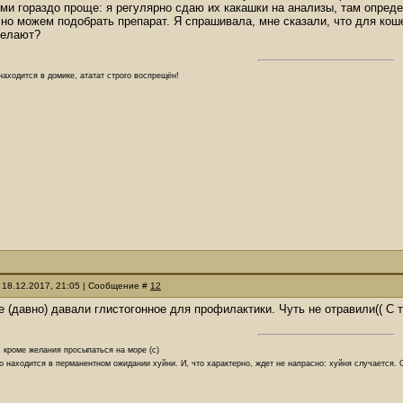
ми гораздо проще: я регулярно сдаю их какашки на анализы, там определ
но можем подобрать препарат. Я спрашивала, мне сказали, что для кошек
делают?
аходится в домике, ататат строго воспрещён!
 18.12.2017, 21:05 | Сообщение #
12
е (давно) давали глистогонное для профилактики. Чуть не отравили(( С 
, кроме желания просыпаться на море (с)
о находится в перманентном ожидании хуйни. И, что характерно, ждет не напрасно: хуйня случается.