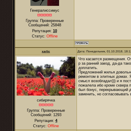
Генералиссимус
Группа: Проверенные
Сообщений:
25848
Репутация:
10
Статус:
Offline
xarlic
Дата: Понедельник, 01.10.2018, 18:
Что касается размещения. От
р за ранний заезд, да-да так
доплатить.
Предложений жилья довольно
ремонтом в элитных домах. 
смысл возобладал))) и я пос
пожалела ибо кроме сквера 
был бонус, перекрывающий д
заменить, но согласовывать 
сибирячка
Группа: Проверенные
Сообщений:
1293
Репутация:
4
Статус:
Offline