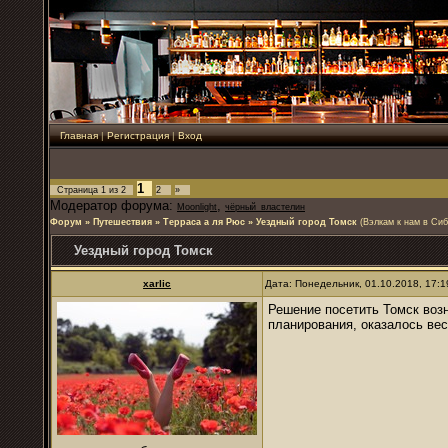
Главная
|
Регистрация
|
Вход
1
Страница
1
из
2
2
»
Модератор форума:
,
Moonlight
чёрный_властелин
Форум
»
Путешествия
»
Терраса а ля Рюс
»
Уездный город Томск
(Вэлкам к нам в Сиб
Уездный город Томск
xarlic
Дата: Понедельник, 01.10.2018, 17:
Решение посетить Томск возн
планирования, оказалось ве