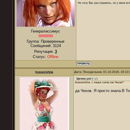
Не хочу Вас расстраивать, но у меня всё
Генералиссимус
Группа: Проверенные
Сообщений:
3124
Репутация:
3
Статус:
Offline
krasavishna
Дата: Понедельник, 01.10.2018, 20:13
Цитата
gabi
(
)
krasavishna, с языка сняла.так Чехов?
да Чехов. Я просто знала.В Т