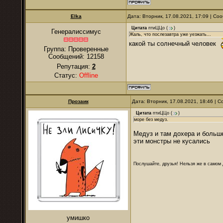
Elka
Дата: Вторник, 17.08.2021, 17:09 | С
Цитата
птиЦЦо
(
)
Генералиссимус
Жаль, что послезавтра уже уезжать...
какой ты солнечный человек
Группа: Проверенные
Сообщений:
12158
Репутация:
2
Статус:
Offline
Прозаик
Дата: Вторник, 17.08.2021, 18:46 |
Цитата
птиЦЦо
(
)
море без медуз.
Медуз и там дохера и больше
эти монстры не кусались
Послушайте, друзья! Нельзя же в самом д
умишко