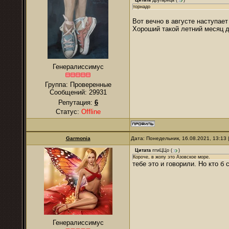
Цитата
другарица
(
)
торнадо
Вот вечно в августе наступает
Хороший такой летний месяц д
Генералиссимус
Группа: Проверенные
Сообщений:
29931
Репутация:
6
Статус:
Offline
Garmonia
Дата: Понедельник, 16.08.2021, 13:13
Цитата
птиЦЦо
(
)
Короче, в жопу это Азовское море.
тебе это и говорили. Но кто б 
Генералиссимус