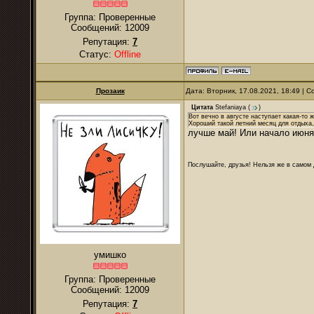
Группа: Проверенные
Сообщений:
12009
Репутация:
7
Статус:
Offline
Прозаик
Дата: Вторник, 17.08.2021, 18:49 |
Цитата
Stefaniaya
(
)
Вот вечно в августе наступает какая-то 
Хороший такой летний месяц для отдыха,
лучше май! Или начало июня
Послушайте, друзья! Нельзя же в самом д
умишко
Группа: Проверенные
Сообщений:
12009
Репутация:
7