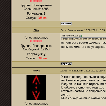
Группа: Проверенные
Сообщений:
4898
Репутация:
6
Статус:
Offline
Elka
Дата: Понедельник, 16.08.2021, 13:35
Цитата
птиЦЦо
(
)
Генералиссимус
Теперь иншаАлла хватит сил дожить до окт
ну или есть время сделать па
Группа: Проверенные
цены на билеты станут адекв
Сообщений:
12158
Репутация:
2
Статус:
Offline
IrINKa
Дата: Понедельник, 16.08.2021, 13:48
У меня соседи, не вылезающие
на Азовском дом сняли, я с ни
Ездили на машине втроём плю
В общем, видно, что отдыхом 
готовить самим не понравилось
лечат.
Мне собаку конечно жалко бо
Генералиссимус