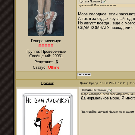
Цитата
Прозаик
(
)
лучше май! Или начало июня.
Море холодное, если рассматр
А так я за отдых круглый год
Но август всегда , еще с мое
СДАМ КОМНАТУ пропадали с за
Генералиссимус
Группа: Проверенные
Сообщений:
29931
Репутация:
6
Статус:
Offline
Прозаик
Дата: Среда, 18.08.2021, 12:11 | С
Цитата
Stefaniaya
(
)
Море холодное, если рассматривать наш
Да нормальное море. Я много
Послушайте, друзья! Нельзя же в самом д