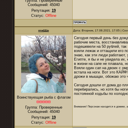
Группа: Проверенные
Сообщений:
45040
Репутация:
19
Статус:
Offline
птиЦЦо
Дата: Вторник, 17.08.2021, 17:05 | С
Сегодня первый день без дожд
рабочие места, восстанавлива
подешевели на 50 рублей, так 
взяли лежак и оттащили его по
знаю, как эти люди работают, 
Египте, я бы и не увидела их,
в жизни на сапе не плавала, н
Взяли один сап на двоих с омр
встала на ноги. Вот это КАЙФ!
дрожи в мышцах, обожаю это 
Сегодня дошли от дома до пляж
перебирались, но хотя бы ноги
постоянной ходьбы по холодно
Воинствующая рыба с флагом
Внимание! Персонаж находится в домике, а
Группа: Проверенные
Сообщений:
45040
Репутация:
19
Статус:
Offline