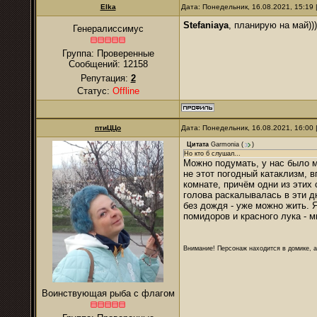
Elka
Дата: Понедельник, 16.08.2021, 15:19
Stefaniaya
, планирую на май)))
Генералиссимус
Группа: Проверенные
Сообщений:
12158
Репутация:
2
Статус:
Offline
птиЦЦо
Дата: Понедельник, 16.08.2021, 16:00
Цитата
Garmonia
(
)
Но кто б слушал...
Можно подумать, у нас было м
не этот погодный катаклизм, 
комнате, причём одни из этих 
голова раскалывалась в эти д
без дождя - уже можно жить. 
помидоров и красного лука - м
Внимание! Персонаж находится в домике, а
Воинствующая рыба с флагом