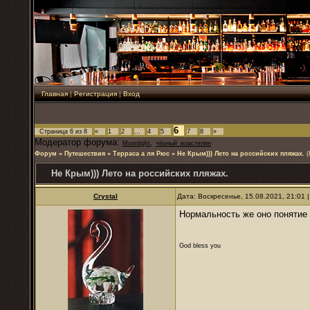
Главная
|
Регистрация
|
Вход
6
Страница
6
из
8
«
1
2
…
4
5
7
8
»
Модератор форума:
,
Moonlight
чёрный_властелин
Форум
»
Путешествия
»
Терраса а ля Рюс
»
Не Крым))) Лето на российских пляжах.
(
Не Крым))) Лето на российских пляжах.
Crystal
Дата: Воскресенье, 15.08.2021, 21:01
Нормальность же оно понятие
God bless you