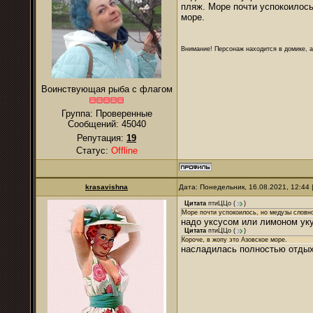
пляж. Море почти успокоилось
море.
Внимание! Персонаж находится в домике, а
Воинствующая рыба с флагом
Группа: Проверенные
Сообщений:
45040
Репутация:
19
Статус:
Offline
krasavishna
Дата: Понедельник, 16.08.2021, 12:44
Цитата
птиЦЦо
(
)
Море почти успокоилось, но медузы словно
надо уксусом или лимоном ук
Цитата
птиЦЦо
(
)
Короче, в жопу это Азовское море.
насладилась полностью отды