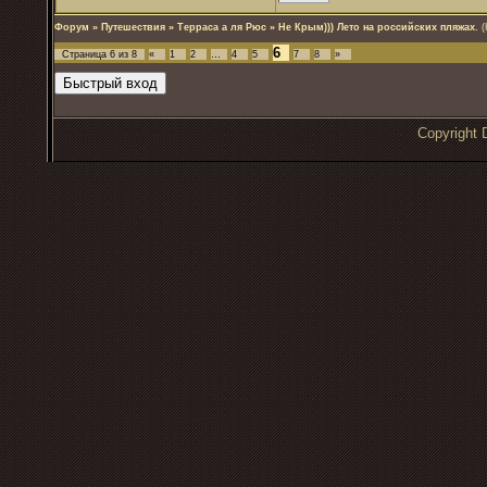
Форум
»
Путешествия
»
Терраса а ля Рюс
»
Не Крым))) Лето на российских пляжах.
(
6
Страница
6
из
8
«
1
2
…
4
5
7
8
»
Copyrigh