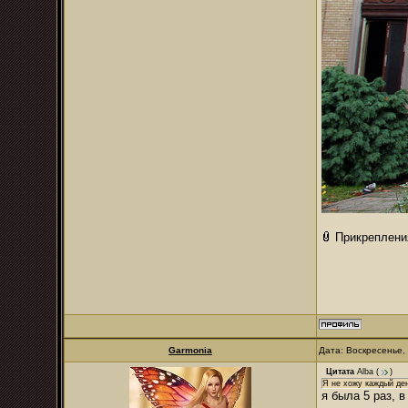
Прикреплени
Garmonia
Дата: Воскресенье,
Цитата
Alba
(
)
Я не хожу каждый де
я была 5 раз, 