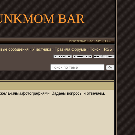
UNKMOM BAR
Приветствую Вас
Гость
|
RSS
вые сообщения
·
Участники
·
Правила форума
·
Поиск
·
RSS
]
ожеланиями,фотографиями. Задаём вопросы и отвечаем.