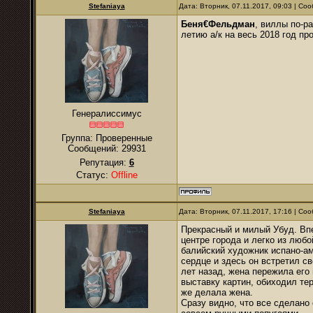
Stefaniaya
Дата: Вторник, 07.11.2017, 09:03 | С
Беня€Фельдман
, виллы по-ра
летию а/к на весь 2018 год пр
Генералиссимус
Группа: Проверенные
Сообщений:
29931
Репутация:
6
Статус:
Offline
Stefaniaya
Дата: Вторник, 07.11.2017, 17:16 | С
Прекрасный и милый Убуд. Вп
центре города и легко из люб
балийский художник испано-ам
сердце и здесь он встретил с
лет назад, жена пережила его
выставку картин, обиходил тер
же делала жена.
Сразу видно, что все сделано