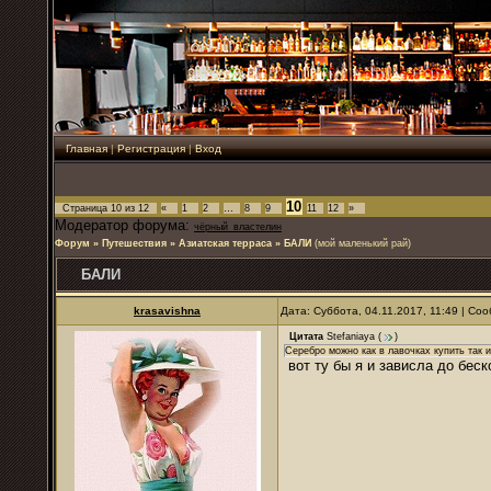
Главная
|
Регистрация
|
Вход
10
Страница
10
из
12
«
1
2
…
8
9
11
12
»
Модератор форума:
чёрный_властелин
Форум
»
Путешествия
»
Азиатская терраса
»
БАЛИ
(мой маленький рай)
БАЛИ
krasavishna
Дата: Суббота, 04.11.2017, 11:49 | С
Цитата
Stefaniaya
(
)
Серебро можно как в лавочках купить так и
вот ту бы я и зависла до беск