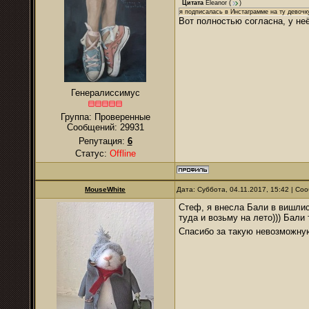
Цитата
Eleanor
(
)
я подписалась в Инстаграмме на ту девочк
Вот полностью согласна, у неё
Генералиссимус
Группа: Проверенные
Сообщений:
29931
Репутация:
6
Статус:
Offline
MouseWhite
Дата: Суббота, 04.11.2017, 15:42 | С
Стеф, я внесла Бали в вишли
туда и возьму на лето))) Бали
Спасибо за такую невозможную