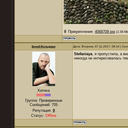
Прикрепления:
4068709.jpg
(2.38 Mb
Беня€Фельдман
Дата: Вторник, 07.11.2017, 08:14 | С
Stefaniaya
, я пропустила, а в
никогда не интересовалась те
Хатиха
Группа: Проверенные
Сообщений:
705
Репутация:
0
Статус:
Offline