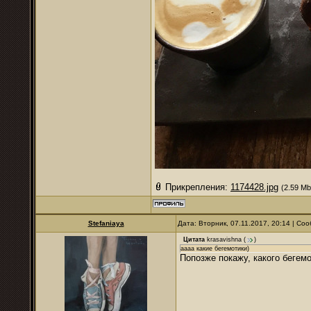
Прикрепления:
1174428.jpg
(2.59 Mb
Stefaniaya
Дата: Вторник, 07.11.2017, 20:14 | С
Цитата
krasavishna
(
)
аааа какие бегемотики)
Попозже покажу, какого бегем