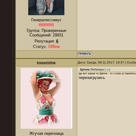
Генералиссимус
Группа: Проверенные
Сообщений:
29931
Репутация:
6
Статус:
Offline
krasavishna
Дата: Среда, 08.11.2017, 19:37 | Соо
Цитата
Stefaniaya
(
)
да вот какая-то фигня - то стали уставлят
перезагрузись
Жгучая перечница