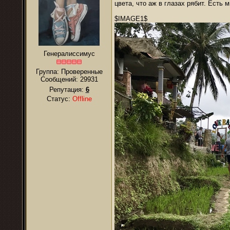
цвета, что аж в глазах рябит. Есть 
$IMAGE1$
Генералиссимус
Группа: Проверенные
Сообщений:
29931
Репутация:
6
Статус:
Offline