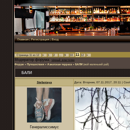
Главная
|
Регистрация
|
Вход
11
Страница
11
из
12
«
1
2
…
9
10
12
»
Модератор форума:
чёрный_властелин
Форум
»
Путешествия
»
Азиатская терраса
»
БАЛИ
(мой маленький рай)
БАЛИ
Stefaniaya
Дата: Вторник, 07.11.2017, 20:11 | С
Генералиссимус