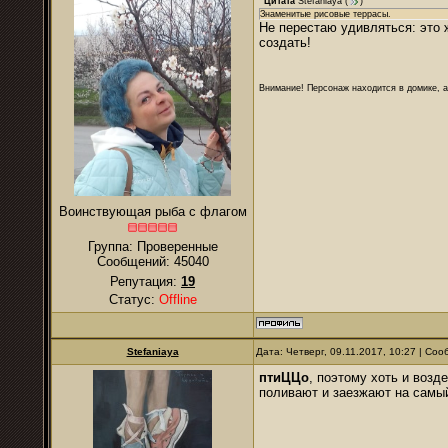
Цитата
Stefaniaya
(
)
Знаменитые рисовые террасы.
Не перестаю удивляться: это 
создать!
Внимание! Персонаж находится в домике, а
Воинствующая рыба с флагом
Группа: Проверенные
Сообщений:
45040
Репутация:
19
Статус:
Offline
Stefaniaya
Дата: Четверг, 09.11.2017, 10:27 | Со
птиЦЦо
, поэтому хоть и возд
поливают и заезжают на самый