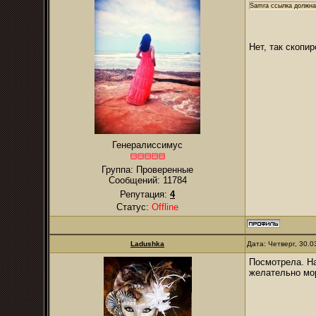
Samra ссылка должна
Нет, так скопи
Генералиссимус
Группа: Проверенные
Сообщений:
11784
Репутация:
4
Статус:
Offline
Ladushka
Дата: Четверг, 30.
Посмотрела. На
желательно мор