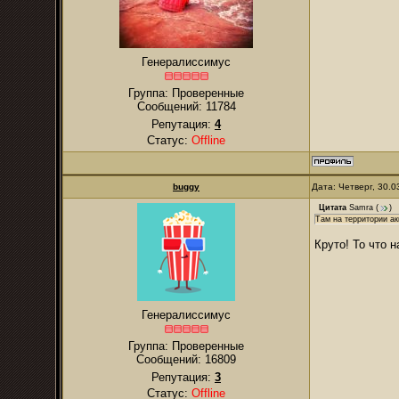
Генералиссимус
Группа: Проверенные
Сообщений:
11784
Репутация:
4
Статус:
Offline
buggy
Дата: Четверг, 30.
Цитата
Samra
(
)
Там на территории ак
Круто! То что н
Генералиссимус
Группа: Проверенные
Сообщений:
16809
Репутация:
3
Статус:
Offline