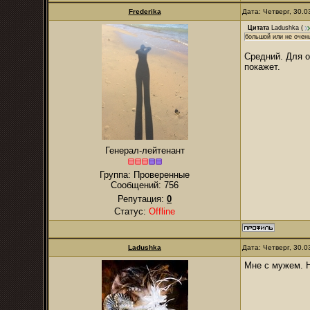
Frederika
Дата: Четверг, 30.
Цитата
Ladushka
(
большой или не очен
Средний. Для о
покажет.
Генерал-лейтенант
Группа: Проверенные
Сообщений:
756
Репутация:
0
Статус:
Offline
Ladushka
Дата: Четверг, 30.
Мне с мужем. Н