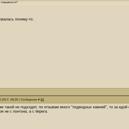
 открываться?
ровалась почему-то..
03.2017, 08:28 | Сообщение #
65
м такой не подходит, по отзывам много "подводных камней", то за едой 
е не с понтона, а с берега.