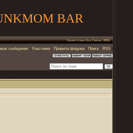
UNKMOM BAR
Приветствую Вас
Гость
|
RSS
вые сообщения
·
Участники
·
Правила форума
·
Поиск
·
RSS
]