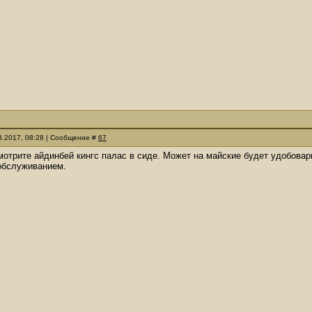
03.2017, 08:28 | Сообщение #
67
мотрите айдинбей кингс палас в сиде. Может на майские будет удобовар
обслуживанием.