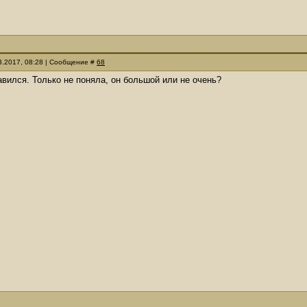
03.2017, 08:28 | Сообщение #
68
авился. Только не поняла, он большой или не очень?