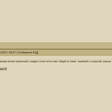
03.2017, 08:27 | Сообщение #
62
вапарк вполне приличный у каждого отеля почти плюс общий на пляже, огромный и суперский, раньше о
адо))