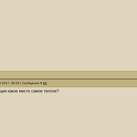
03.2017, 08:28 | Сообщение #
66
ции какое место самое теплое?