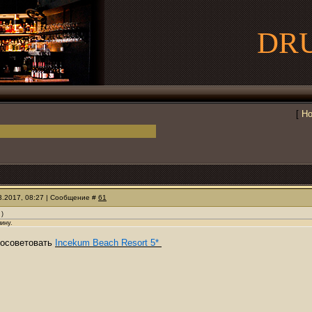
DR
[
Но
03.2017, 08:27 | Сообщение #
61
)
ину.
посоветовать
Incekum Beach Resort 5*