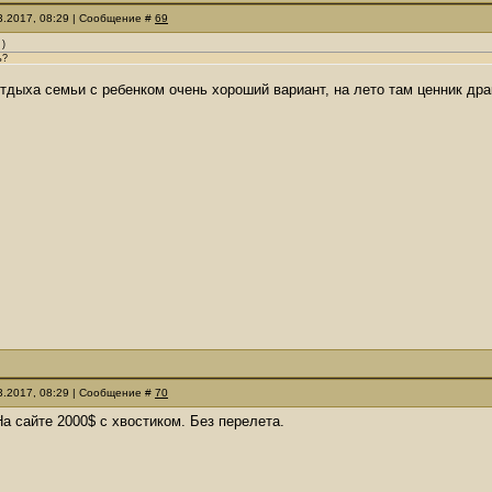
03.2017, 08:29 | Сообщение #
69
)
ь?
тдыха семьи с ребенком очень хороший вариант, на лето там ценник дра
03.2017, 08:29 | Сообщение #
70
а сайте 2000$ с хвостиком. Без перелета.