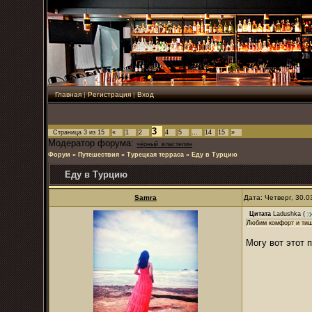
Главная
|
Регистрация
|
Вход
3
Страница
3
из
15
«
1
2
4
5
…
14
15
»
Модератор форума:
чёрный_властелин
Форум
»
Путешествия
»
Турецкая терраса
»
Еду в Турцию
Еду в Турцию
Samra
Дата: Четверг, 30.
Цитата
Ladushka
(
Любим комфорт и тиш
Могу вот этот 