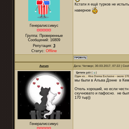
Кстати я ещё турков не испыты
наверное
Генералиссимус
Группа: Проверенные
Сообщений:
16809
Репутация:
3
Статус:
Offline
Aurum
Дата: Четверг, 30.03.2017, 07:22 | С
Цитата
gabi
(
)
Один из... Alva Donna Exclusive - около 170
мы были в Альва Донне в Кеме
Отель хороший, но если честн
скучновато и пафосно. не было
170 тыр))
Генералиссимус