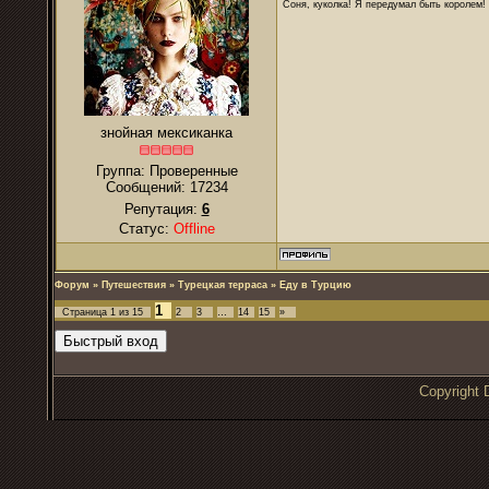
Соня, куколка! Я передумал быть королем! Я
знойная мексиканка
Группа: Проверенные
Сообщений:
17234
Репутация:
6
Статус:
Offline
Форум
»
Путешествия
»
Турецкая терраса
»
Еду в Турцию
1
Страница
1
из
15
2
3
…
14
15
»
Copyrigh