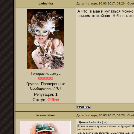
Ladushka
Дата: Четверг, 30.03.2017, 08:20 | С
А что, в мае и купаться можно
причем отстойная. Я бы в тако
Генералиссимус
Группа: Проверенные
Сообщений:
7767
Репутация:
1
Статус:
Offline
krasavishna
Дата: Четверг, 30.03.2017, 08:20 | С
Цитата
Ladushka
(
)
А что, в мае и купаться можно в Турции? Я
не полетела.
на майские почти никогда не и