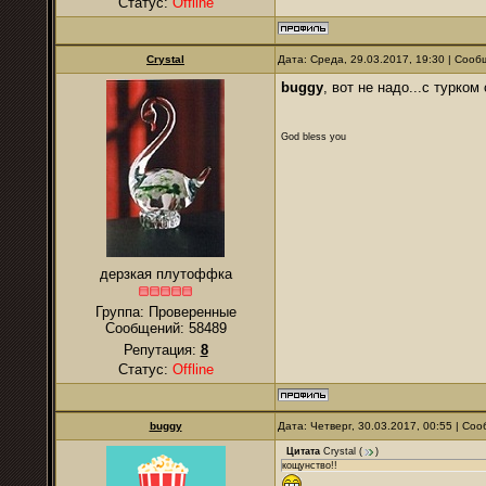
Статус:
Offline
Crystal
Дата: Среда, 29.03.2017, 19:30 | Соо
buggy
, вот не надо...с турко
God bless you
дерзкая плутоффка
Группа: Проверенные
Сообщений:
58489
Репутация:
8
Статус:
Offline
buggy
Дата: Четверг, 30.03.2017, 00:55 | С
Цитата
Crystal
(
)
кощунство!!