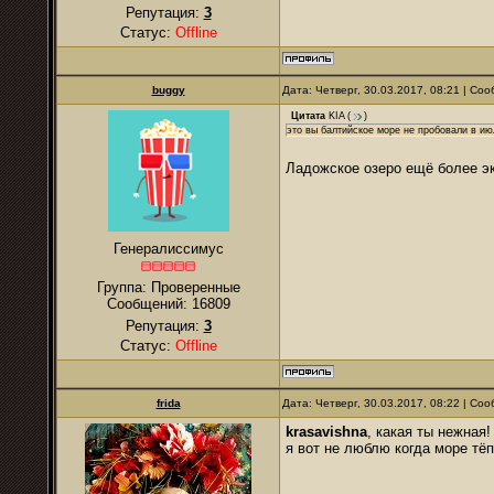
Репутация:
3
Статус:
Offline
buggy
Дата: Четверг, 30.03.2017, 08:21 | С
Цитата
KIA
(
)
это вы балтийское море не пробовали в ию
Ладожское озеро ещё более 
Генералиссимус
Группа: Проверенные
Сообщений:
16809
Репутация:
3
Статус:
Offline
frida
Дата: Четверг, 30.03.2017, 08:22 | С
krasavishna
, какая ты нежная!
я вот не люблю когда море тёп