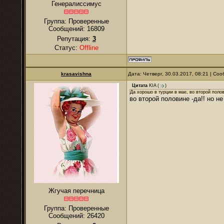
Генералиссимус
Группа: Проверенные
Сообщений:
16809
Репутация:
3
Статус:
Offline
krasavishna
Дата: Четверг, 30.03.2017, 08:21 | С
Цитата
KIA
(
)
Да хорошо в турции в мае, во второй поло
во второй половине -да!! но н
Жгучая перечница
Группа: Проверенные
Сообщений:
26420