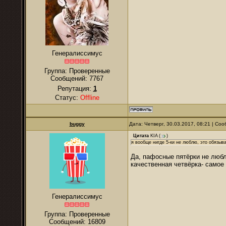
Генералиссимус
Группа: Проверенные
Сообщений:
7767
Репутация:
1
Статус:
Offline
buggy
Дата: Четверг, 30.03.2017, 08:21 | С
Цитата
KIA
(
)
я вообще нигде 5-ки не люблю, это обязыва
Да, пафосные пятёрки не люб
качественная четвёрка- самое
Генералиссимус
Группа: Проверенные
Сообщений:
16809