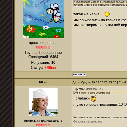
я как поцриот хотела в санаторий поехать 
течение 1 часа все подружки согласились и
такая же херня
мы собирались на кавказ в гос
мы вчетвером за сутки всё пе
просто королева
Группа: Проверенные
Сообщений:
6464
Репутация:
10
Статус:
Offline
Hikari
Дата: Среда, 29.03.2017, 15:05 | Соо
Цитата
Спамелла
(
)
Ой! У меня сотое сообщение!
слабаки
я уже генерал -полковник 1040
Человека делают счастливым три вещи: лю
японский дознаватель
Corda nostra laudus est