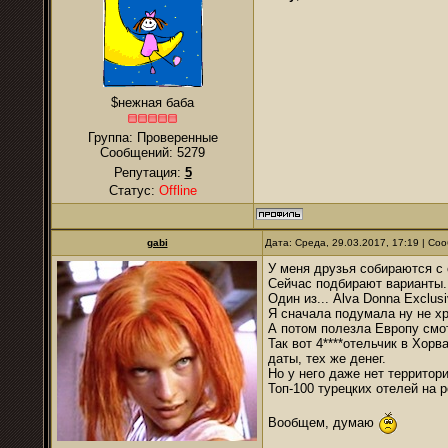
$нежная баба
Группа: Проверенные
Сообщений:
5279
Репутация:
5
Статус:
Offline
gabi
Дата: Среда, 29.03.2017, 17:19 | С
У меня друзья собираются с
Сейчас подбирают варианты.
Один из... Alva Donna Exclusi
Я сначала подумала ну не хре
А потом полезла Европу смо
Так вот 4****отельчик в Хорв
даты, тех же денег.
Но у него даже нет территори
Топ-100 турецких отелей на 
Вообщем, думаю