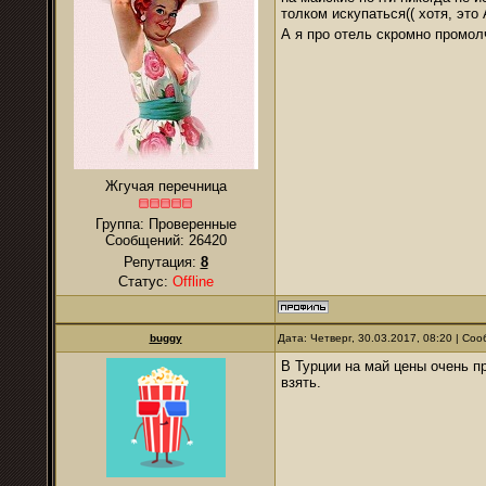
толком искупаться(( хотя, это
А я про отель скромно промо
Жгучая перечница
Группа: Проверенные
Сообщений:
26420
Репутация:
8
Статус:
Offline
buggy
Дата: Четверг, 30.03.2017, 08:20 | С
В Турции на май цены очень п
взять.