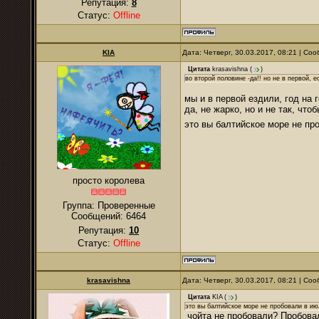
Репутация:
8
Статус:
Offline
KIA
Дата: Четверг, 30.03.2017, 08:21 | С
Цитата
krasavishna
(
)
во второй половине -да!! но не в первой, 
мы и в первой ездили, год на 
да, не жарко, но и не так, что
это вы балтийское море не п
просто королева
Группа: Проверенные
Сообщений:
6464
Репутация:
10
Статус:
Offline
krasavishna
Дата: Четверг, 30.03.2017, 08:21 | С
Цитата
KIA
(
)
это вы балтийское море не пробовали в ию
чойта не пробовали? Пробовал