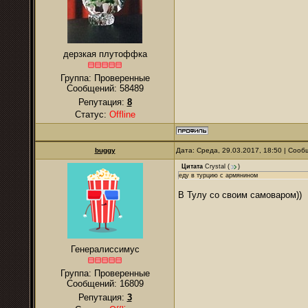
дерзкая плутоффка
Группа: Проверенные
Сообщений:
58489
Репутация:
8
Статус:
Offline
buggy
Дата: Среда, 29.03.2017, 18:50 | Соо
Цитата
Crystal
(
)
еду в турцию с армянином
В Тулу со своим самоваром))
Генералиссимус
Группа: Проверенные
Сообщений:
16809
Репутация:
3