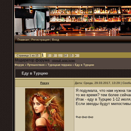
Главная
|
Регистрация
|
Вход
1
Страница
1
из
15
2
3
…
14
15
»
Модератор форума:
чёрный_властелин
Форум
»
Путешествия
»
Турецкая терраса
»
Еду в Турцию
Еду в Турцию
Foxxy
Дата: Среда, 29.03.2017, 13:29 | Соо
Я подумала, что нам нужна так
то же время? тем более сейчас
Итак - еду в Турцию 1-12 июля
Если звезды будут милостивы
Фыр-фыр-фыр