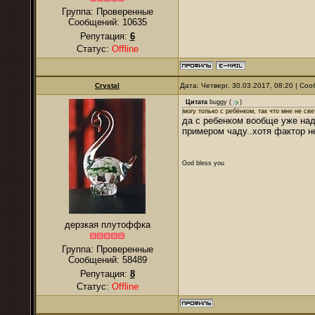
Группа: Проверенные
Сообщений:
10635
Репутация:
6
Статус:
Offline
Crystal
Дата: Четверг, 30.03.2017, 08:20 | С
Цитата
buggy
(
)
могу только с ребёнком, так что мне не све
да с ребенком вообще уже над
примером чаду..хотя фактор н
God bless you
дерзкая плутоффка
Группа: Проверенные
Сообщений:
58489
Репутация:
8
Статус:
Offline