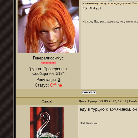
в июле-августе туры всегда дорогие. Вы
Ну это да.
Не хочу Вас расстраивать, но у меня всё
Генералиссимус
Группа: Проверенные
Сообщений:
3124
Репутация:
3
Статус:
Offline
Crystal
Дата: Среда, 29.03.2017, 17:51 | Соо
еду в турцию с армянином, он
God bless you