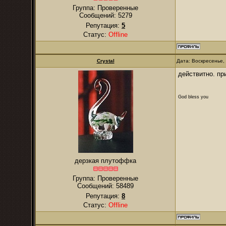
Группа: Проверенные
Сообщений:
5279
Репутация:
5
Статус:
Offline
Crystal
Дата: Воскресенье,
действитно. пр
God bless you
дерзкая плутоффка
Группа: Проверенные
Сообщений:
58489
Репутация:
8
Статус:
Offline