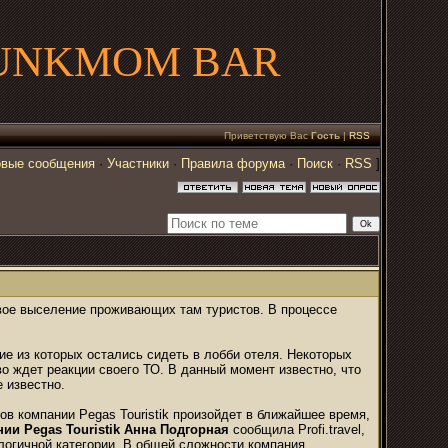
UNKMOM BAR
Приветствую Вас
Гость
|
RSS
вые сообщения
·
Участники
·
Правила форума
·
Поиск
·
RSS
]
вое выселение проживающих там туристов. В процессе
ие из которых остались сидеть в лобби отеля. Некоторых
во ждет реакции своего ТО. В данный момент известно, что
е известно.
ов компании Pegas Touristik произойдет в ближайшее время,
нии Pegas Touristik Анна Подгорная
сообщила Profi.travel,
логичной категории. В общей сложности компания