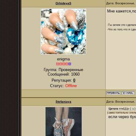
OrhideyaS
Дата: Воскресенье,
Мне кажется,по
-Ты зачем это сделал
-Что из того,что я сд
enigma
Группа: Проверенные
Сообщений:
1060
Репутация:
0
Статус:
Offline
Stefaniaya
Дата: Воскресенье,
Цитата
птиЦЦо
(
)
самостоятельно отел
если через бук