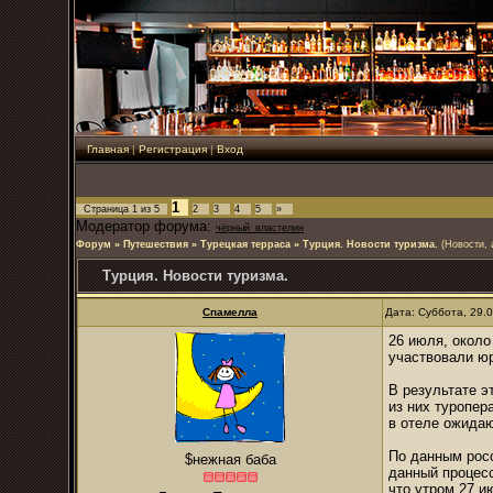
Главная
|
Регистрация
|
Вход
1
Страница
1
из
5
2
3
4
5
»
Модератор форума:
чёрный_властелин
Форум
»
Путешествия
»
Турецкая терраса
»
Турция. Новости туризма.
(Новости, 
Турция. Новости туризма.
Спамелла
Дата: Суббота, 29.
26 июля, около
участвовали юр
В результате э
из них туропер
в отеле ожидаю
По данным росс
$нежная баба
данный процес
что утром 27 и