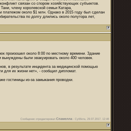
 конфликт связан со спором хозяйствующих субъектов.
Тани, члену королевской семьи Катара,
м платежом около $1 млн. Однако в 2015 году был сделан
збирательства по долгу длились около полутора лет,
йнюк произошел около 8:00 по местному времени. Здание
 вынуждены были эвакуировать около 400 человек.
ов, в результате инцидента за медицинской помощью
и для их жизни нет», - сообщил дипломат.
же гостиницы из-за замыкания проводки.
Спамелла
Сообщение отредактировал
-
Суббота, 29.07.2017, 12:46