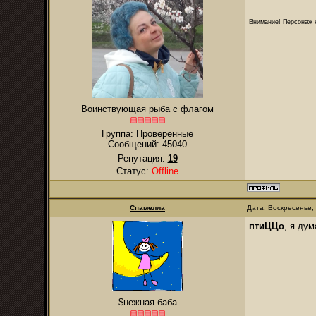
Внимание! Персонаж н
Воинствующая рыба с флагом
Группа: Проверенные
Сообщений:
45040
Репутация:
19
Статус:
Offline
Спамелла
Дата: Воскресенье,
птиЦЦо
, я ду
$нежная баба