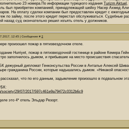
полнительно 23 номера.По информации турецкого издания
Turizm Aktuel
,
ель был приобретен компанией, принадлежащей шейху Насер Ахмед Али 
ларов. На оплату сделки компании был предоставлен кредит с ежегодны
еж по займу, после этого кредит перестал обслуживаться. Судебные ра
ей назад суд окончательно решил изъять отель у должников.
07.2017, 12:45 | Сообщение #
2
ере произошел пожар в пятизвездочном отеле.
здание Hurriyet, пожар в пятизвездочной гостинице в районе Кемера Ге
стро заполнилось дымом, и прибывшие на место происшествия спасатели
БК дежурный дипломат Генконсульства России в Анталье Алексей Шиван
ыре гражданина России, которые надышались дымом. «Никакой опасност
рассказал, что по его данным, задымление произошло в подвальном эта
РБК:
ru/society/29/07/2017/597c461e9a79472c0312b6c9
еле это 4* отель Эльдар Резорт.