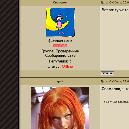
Спамелла
Дата: Суббота, 29.
Вот уж туриста
$нежная баба
Группа: Проверенные
Сообщений:
5279
Репутация:
5
Статус:
Offline
gabi
Дата: Суббота, 29.
Спамелла
, я 
Не хочу Вас расстраи