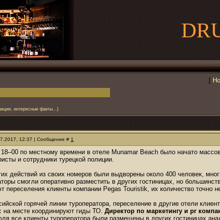
DR
[
Но
акции, интересные факты...)
07.2017, 12:37 | Сообщение #
1
 18–00 по местному времени в отеле Munamar Beach было начато массо
исты и сотрудники турецкой полиции.
тих действий из своих номеров были выдворены около 400 человек, мног
аторы смогли оперативно разместить в других гостиницах, но большинст
т переселения клиенты компании Pegas Touristik, их количество точно н
ийской горячей линии туроператора, переселение в другие отели клиент
с на месте координируют гиды ТО.
Директор по маркетингу и pr компа
юля все клиенты туроператора были размещены в других гостиницах ана