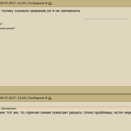
 30.07.2017, 12:20 | Сообщение #
10
 телику сказали название,но я не запомнила.
а?
елала,зачем?
 30.07.2017, 13:18 | Сообщение #
11
ь бронировал
инг тот же, то горячая линия помогает решать точно проблемы; если че