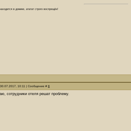
аходится в домике, ататат строго воспрещён!
 30.07.2017, 10:11 | Сообщение #
8
маю, сотрудники отеля решат проблему.