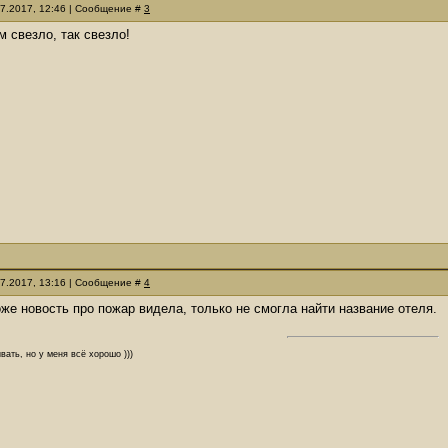
07.2017, 12:46 | Сообщение #
3
м свезло, так свезло!
07.2017, 13:16 | Сообщение #
4
тоже новость про пожар видела, только не смогла найти название отеля.
вать, но у меня всё хорошо )))