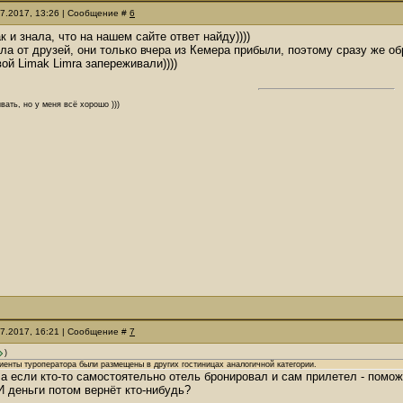
07.2017, 13:26 | Сообщение #
6
ак и знала, что на нашем сайте ответ найду))))
ла от друзей, они только вчера из Кемера прибыли, поэтому сразу же об
вой Limak Limra запереживали))))
вать, но у меня всё хорошо )))
07.2017, 16:21 | Сообщение #
7
)
иенты туроператора были размещены в других гостиницах аналогичной категории.
 а если кто-то самостоятельно отель бронировал и сам прилетел - помо
И деньги потом вернёт кто-нибудь?