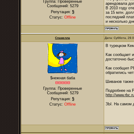
Группа: Проверенные
арендовала до
Сообщений:
5279
В 2010 году от
Репутация:
5
за 15 млн. дол
последний плат
Статус:
Offline
и несколько дн
Спамелла
Дата: Суббота, 29.
В турецком Кем
Как сообщает и
достаточно бы
Как сообщил Р
обратились чет
$нежная баба
Шиванов также 
Группа: Проверенные
Подробнее на 
Сообщений:
5279
http://www.rbc.
Репутация:
5
ЗЫ. На самом д
Статус:
Offline