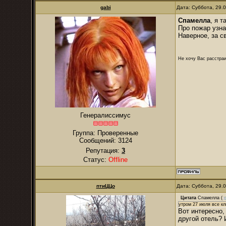
gabi
Дата: Суббота, 29.
Спамелла
, я т
Про пожар узна
Наверное, за с
Не хочу Вас расстраи
Генералиссимус
Группа: Проверенные
Сообщений:
3124
Репутация:
3
Статус:
Offline
птиЦЦо
Дата: Суббота, 29.
Цитата
Спамелла
(
утром 27 июля все кл
Вот интересно,
другой отель? 