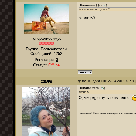
Цитата
птиЦЦо
(
)
А какой возраст у него?
около 50
Генералиссимус
Группа: Пользователи
Сообщений:
1252
Репутация:
3
Статус:
Offline
птиЦЦо
Дата: Понедельник, 23.04.2018, 01:04
Цитата
Ocean
(
)
около 50
О, чиорд, я чуть помладше
Внимание! Персонаж находится в домике, а