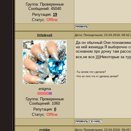
Группа: Проверенные
Сообщений:
45040
Репутация:
19
Статус:
Offline
OrhideyaS
Дата: Понедельник, 23.04.2018, 09:42
Да он обычный.Они познакомил
на ней женицца.Я выборочно с
основном про дочку там расск
все,не все.))))Некоторые за т
-Ты зачем это сделала?
-Что из того,что я сделала,зачем?
enigma
Группа: Проверенные
Сообщений:
1060
Репутация:
0
Статус:
Offline
птиЦЦо
Дата: Понедельник, 23.04.2018, 09:45