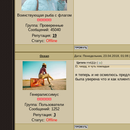
Воинствующая рыба с флагом
Группа: Проверенные
Сообщений:
45040
Репутация:
19
Статус:
Offline
Ocean
Дата: Понедельник, 23.04.2018, 01:06
Цитата
птиЦЦо
(
)
О, чиорд, я чуть помладше
я теперь и не осмелюсь предл
была уверена что и как клиента
Генералиссимус
Группа: Пользователи
Сообщений:
1252
Репутация:
3
Статус:
Offline