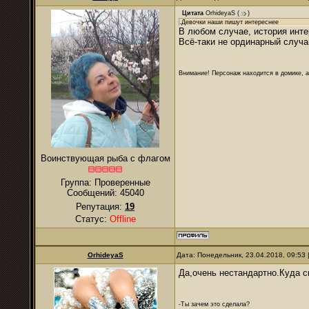
Цитата
OrhideyaS
(
)
.Девочки наши пишут интереснее
В любом случае, история инте
Всё-таки не ординарный случа
Внимание! Персонаж находится в домике, а
Воинствующая рыба с флагом
Группа: Проверенные
Сообщений:
45040
Репутация:
19
Статус:
Offline
OrhideyaS
Дата: Понедельник, 23.04.2018, 09:53
Да,очень нестандартно.Куда см
-Ты зачем это сделала?