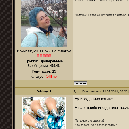
Внимание! Персонаж находится в домике, а
Воинствующая рыба с флагом
Группа: Проверенные
Сообщений:
45040
Репутация:
19
Статус:
Offline
OrhideyaS
Дата: Понедельник, 23.04.2018, 09:26
Ну и куды мир котится-
________
Я на ютьюбе иногда влог посм
-Ты зачем это сделала?
-Что из того,что я сделала,зачем?