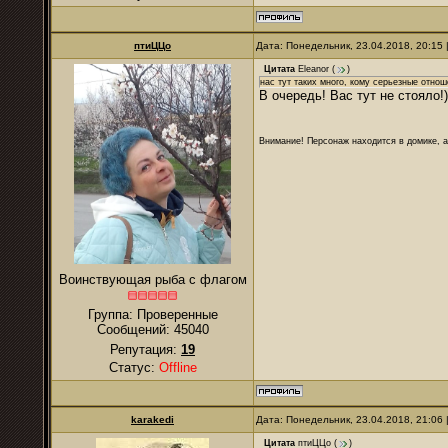
птиЦЦо
Дата: Понедельник, 23.04.2018, 20:15
Цитата
Eleanor
(
)
нас тут таких много, кому серьезные отно
В очередь! Вас тут не стояло!)
Внимание! Персонаж находится в домике, а
Воинствующая рыба с флагом
Группа: Проверенные
Сообщений:
45040
Репутация:
19
Статус:
Offline
karakedi
Дата: Понедельник, 23.04.2018, 21:06
Цитата
птиЦЦо
(
)