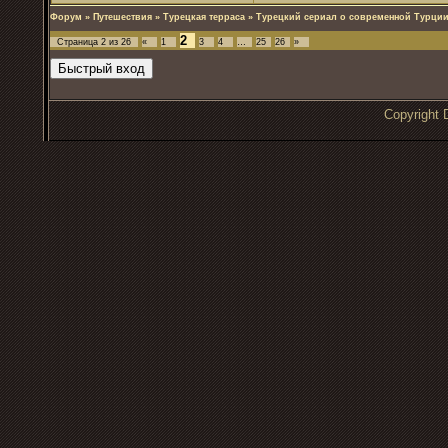
Форум
»
Путешествия
»
Турецкая терраса
»
Турецкий сериал о современной Турции
2
Страница
2
из
26
«
1
3
4
…
25
26
»
Copyrigh