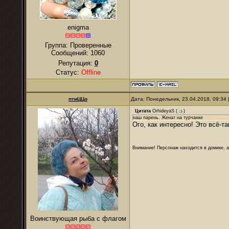
enigma
Группа: Проверенные
Сообщений:
1060
Репутация:
0
Статус:
Offline
птиЦЦо
Дата: Понедельник, 23.04.2018, 09:34
Цитата
OrhideyaS
(
)
наш парень. Женат на турчанке
Ого, как интересно! Это всё-т
Внимание! Персонаж находится в домике, а
Воинствующая рыба с флагом