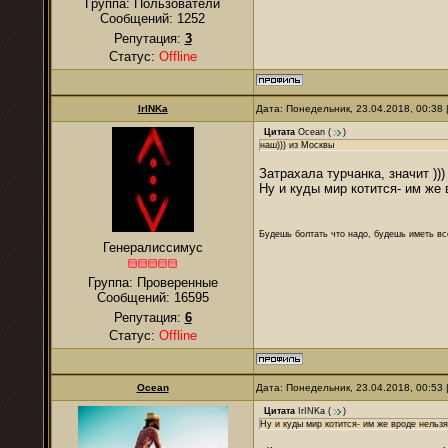
Группа: Пользователи
Сообщений:
1252
Репутация:
3
Статус:
Offline
IrINKa
Дата: Понедельник, 23.04.2018, 00:38
Цитата
Ocean
(
)
наш))) из Москвы
Затрахала турчанка, значит )))
Ну и куды мир котится- им же 
Будешь болтать что надо, будешь иметь все
Генералиссимус
Группа: Проверенные
Сообщений:
16595
Репутация:
6
Статус:
Offline
Ocean
Дата: Понедельник, 23.04.2018, 00:53
Цитата
IrINKa
(
)
Ну и куды мир котится- им же вроде нельзя