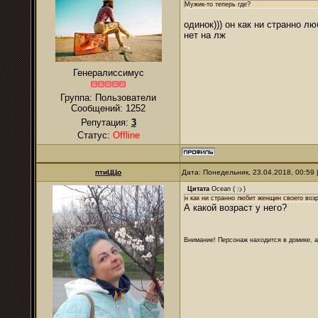
Мужик-то теперь где?
одинок))) он как ни странно л
нет на лж
Генералиссимус
Группа: Пользователи
Сообщений:
1252
Репутация:
3
Статус:
Offline
птиЦЦо
Дата: Понедельник, 23.04.2018, 00:59
Цитата
Ocean
(
)
н как ни странно любит женщин своего воз
А какой возраст у него?
Внимание! Персонаж находится в домике, а