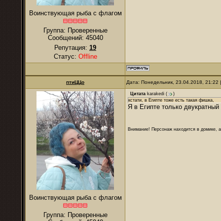
Воинствующая рыба с флагом
Группа: Проверенные
Сообщений:
45040
Репутация:
19
Статус:
Offline
птиЦЦо
Дата: Понедельник, 23.04.2018, 21:22
Цитата
karakedi
(
)
кстати, в Египте тоже есть такая фишка,
Я в Египте только двукратный
Внимание! Персонаж находится в домике, а
Воинствующая рыба с флагом
Группа: Проверенные