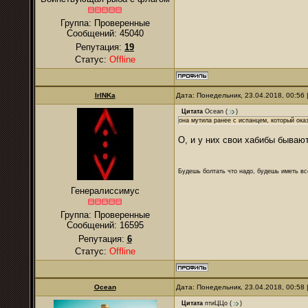
Группа: Проверенные
Сообщений:
45040
Репутация:
19
Статус:
Offline
IrINKa
Дата: Понедельник, 23.04.2018, 00:56
Цитата
Ocean
(
)
она мутила ранее с испанцем, который ок
О, и у них свои хабибы бывают 
Будешь болтать что надо, будешь иметь все
Генералиссимус
Группа: Проверенные
Сообщений:
16595
Репутация:
6
Статус:
Offline
Ocean
Дата: Понедельник, 23.04.2018, 00:58
Цитата
птиЦЦо
(
)