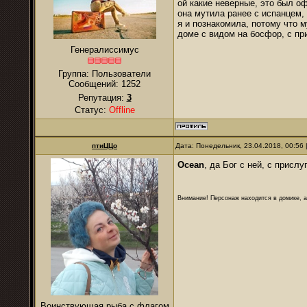
ой какие неверные, это был о
она мутила ранее с испанцем
я и познакомила, потому что 
доме с видом на босфор, с пр
Генералиссимус
Группа: Пользователи
Сообщений:
1252
Репутация:
3
Статус:
Offline
птиЦЦо
Дата: Понедельник, 23.04.2018, 00:56
Ocean
, да Бог с ней, с присл
Внимание! Персонаж находится в домике, а
Воинствующая рыба с флагом