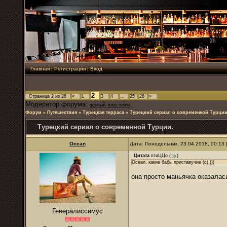
Главная
|
Регистрация
|
Вход
2
Страница
2
из
26
«
1
3
4
…
25
26
»
Модератор форума:
чёрный_властелин
Форум
»
Путешествия
»
Турецкая терраса
»
Турецкий сериал о современной Турции
Турецкий сериал о современной Турции.
Ocean
Дата: Понедельник, 23.04.2018, 00:13
Цитата
птиЦЦо
(
)
Ocean, какие бабы приставучие (с) )))
она просто маньячка оказалась
Генералиссимус