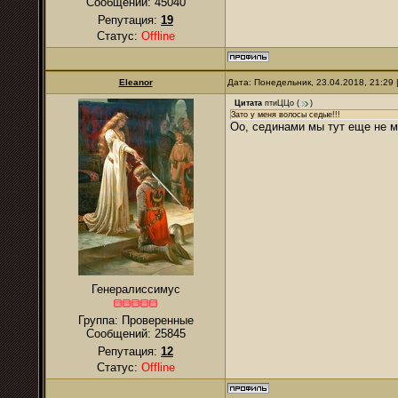
Сообщений:
45040
Репутация:
19
Статус:
Offline
Eleanor
Дата: Понедельник, 23.04.2018, 21:29
Цитата
птиЦЦо
(
)
Зато у меня волосы седые!!!
Оо, сединами мы тут еще не ме
Генералиссимус
Группа: Проверенные
Сообщений:
25845
Репутация:
12
Статус:
Offline