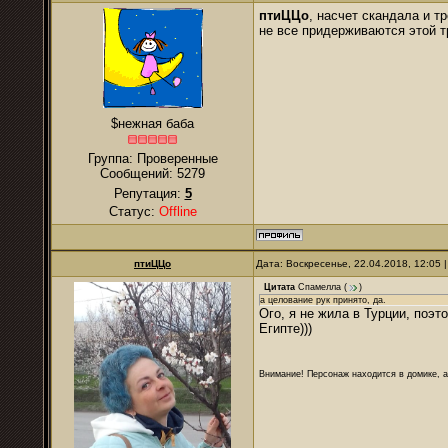
птиЦЦо
, насчет скандала и т
не все придерживаются этой т
$нежная баба
Группа: Проверенные
Сообщений:
5279
Репутация:
5
Статус:
Offline
птиЦЦо
Дата: Воскресенье, 22.04.2018, 12:05
Цитата
Спамелла
(
)
а целование рук принято, да.
Ого, я не жила в Турции, поэт
Египте)))
Внимание! Персонаж находится в домике, а