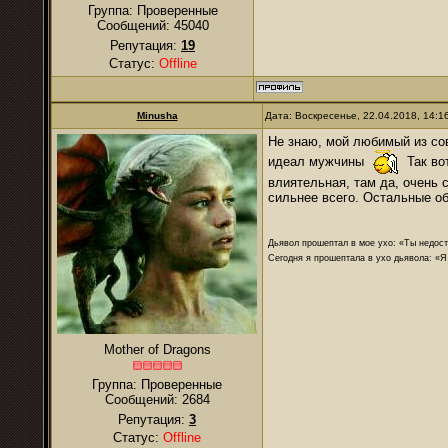
Группа: Проверенные
Сообщений:
45040
Репутация:
19
Статус:
Offline
Minusha
Дата: Воскресенье, 22.04.2018, 14:
Не знаю, мой любимый из сов
идеал мужчины
Так вот
влиятельная, там да, очень 
сильнее всего. Остальные об
Дьявол прошептал в мое ухо: «Ты недост
Сегодня я прошептала в ухо дьявола: «Я
Mother of Dragons
Группа: Проверенные
Сообщений:
2684
Репутация:
3
Статус:
Offline