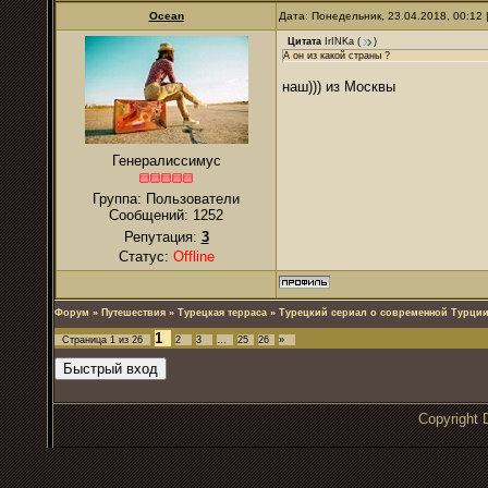
Ocean
Дата: Понедельник, 23.04.2018, 00:12
Цитата
IrINKa
(
)
А он из какой страны ?
наш))) из Москвы
Генералиссимус
Группа: Пользователи
Сообщений:
1252
Репутация:
3
Статус:
Offline
Форум
»
Путешествия
»
Турецкая терраса
»
Турецкий сериал о современной Турции
1
Страница
1
из
26
2
3
…
25
26
»
Copyrigh