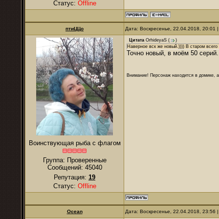
Статус:
Offline
птиЦЦо
Дата: Воскресенье, 22.04.2018, 20:01
Цитата
OrhideyaS
(
)
Наверное вск же новый.)))) В старом всего
Точно новый, в моём 50 серий.
Внимание! Персонаж находится в домике, а
Воинствующая рыба с флагом
Группа: Проверенные
Сообщений:
45040
Репутация:
19
Статус:
Offline
Ocean
Дата: Воскресенье, 22.04.2018, 23:56