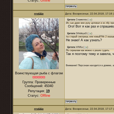
Статус:
Offline
птиЦЦо
Дата: Воскресенье, 22.04.2018, 17:16
Цитата
Спамелла
(
)
Их сын даже мне руку целовал и ко лбу пр
Ого! Вот я как раз и спрашива
Цитата
OrhideyaS
(
)
ты старый смотришь или новый?Их 2 оказы
Не знаю! А как узнать?
Цитата
IrINKa
(
)
По сериалам как можно о реале судить.
Так я поэтому тему и завела, ч
Внимание! Персонаж находится в домике, а
Воинствующая рыба с флагом
Группа: Проверенные
Сообщений:
45040
Репутация:
19
Статус:
Offline
птиЦЦо
Дата: Воскресенье, 22.04.2018, 17:17