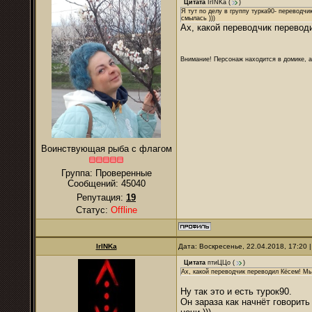
Цитата
IrINKa
(
)
Я тут по делу в группу турка90- переводчи
смылась )))
Ах, какой переводчик перевод
Внимание! Персонаж находится в домике, а
Воинствующая рыба с флагом
Группа: Проверенные
Сообщений:
45040
Репутация:
19
Статус:
Offline
IrINKa
Дата: Воскресенье, 22.04.2018, 17:20
Цитата
птиЦЦо
(
)
Ах, какой переводчик переводил Кёсем! Мы
Ну так это и есть турок90.
Он зараза как начнёт говорить