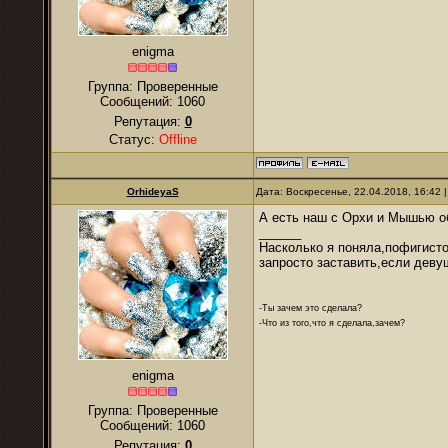
enigma
Группа: Проверенные
Сообщений:
1060
Репутация:
0
Статус:
Offline
OrhideyaS
Дата: Воскресенье, 22.04.2018, 16:42
А есть наш с Орхи и Мышью о
______
Насколько я поняла,пофигисто
запросто заставить,если деву
-Ты зачем это сделала?
-Что из того,что я сделала,зачем?
enigma
Группа: Проверенные
Сообщений:
1060
Репутация:
0