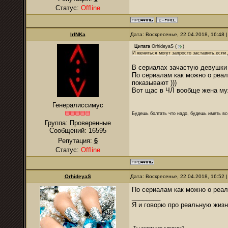
Статус:
Offline
IrINKa
Дата: Воскресенье, 22.04.2018, 16:48
Цитата
OrhideyaS
(
)
И жениться могут запросто заставить,если
В сериалах зачастую девушки 
По сериалам как можно о реале
показывают )))
Вот щас в ЧЛ вообще жена мужу
Генералиссимус
Будешь болтать что надо, будешь иметь все
Группа: Проверенные
Сообщений:
16595
Репутация:
6
Статус:
Offline
OrhideyaS
Дата: Воскресенье, 22.04.2018, 16:52
По сериалам как можно о реал
________
Я и говорю про реальную жизн
-Ты зачем это сделала?