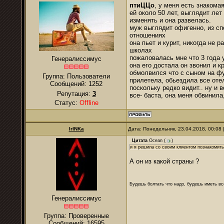
птиЦЦо
, у меня есть знакома
ей около 50 лет, выглядит лет
изменять и она развелась.
муж выглядит офигенно, из сп
отношениях
она пьет и курит, никогда не 
школах
пожаловалась мне что 3 года 
Генералиссимус
она его достала он звонил и к
обмолвился что с сыном на фут
Группа: Пользователи
прилетела, обьездила все отел
Сообщений:
1252
поскольку редко видит.. ну и в
Репутация:
3
все- баста, она меня обвинила
Статус:
Offline
IrINKa
Дата: Понедельник, 23.04.2018, 00:08
Цитата
Ocean
(
)
и я решила со своим клиентом познакомить
А он из какой страны ?
Будешь болтать что надо, будешь иметь все
Генералиссимус
Группа: Проверенные
Сообщений:
16595