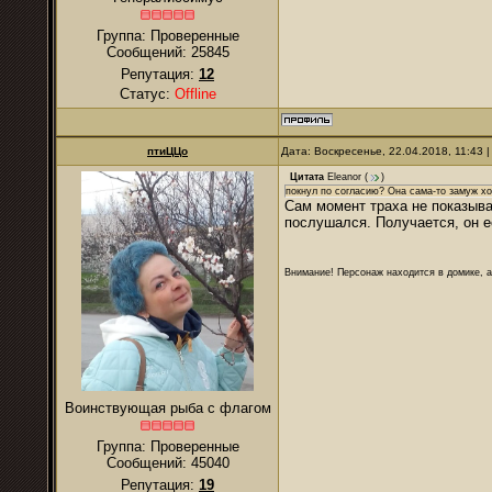
Группа: Проверенные
Сообщений:
25845
Репутация:
12
Статус:
Offline
птиЦЦо
Дата: Воскресенье, 22.04.2018, 11:43
Цитата
Eleanor
(
)
покнул по согласию? Она сама-то замуж хо
Сам момент траха не показывал
послушался. Получается, он е
Внимание! Персонаж находится в домике, а
Воинствующая рыба с флагом
Группа: Проверенные
Сообщений:
45040
Репутация:
19