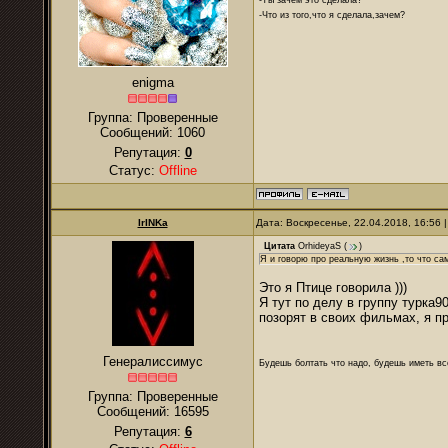
-Что из того,что я сделала,зачем?
enigma
Группа: Проверенные
Сообщений:
1060
Репутация:
0
Статус:
Offline
IrINKa
Дата: Воскресенье, 22.04.2018, 16:56
Цитата
OrhideyaS
(
)
Я и говорю про реальную жизнь ,то что са
Это я Птице говорила )))
Я тут по делу в группу турка9
позорят в своих фильмах, я п
Генералиссимус
Будешь болтать что надо, будешь иметь все
Группа: Проверенные
Сообщений:
16595
Репутация:
6