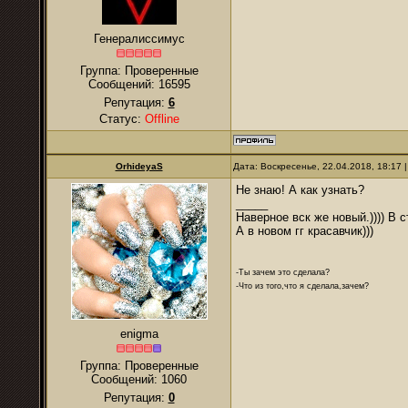
Генералиссимус
Группа: Проверенные
Сообщений:
16595
Репутация:
6
Статус:
Offline
OrhideyaS
Дата: Воскресенье, 22.04.2018, 18:17
Не знаю! А как узнать?
_____
Наверное вск же новый.)))) В с
А в новом гг красавчик)))
-Ты зачем это сделала?
-Что из того,что я сделала,зачем?
enigma
Группа: Проверенные
Сообщений:
1060
Репутация:
0