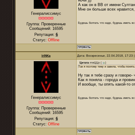
ночи )))
А как он в ВВ от имени Султан
Мне он больше всех нравится,
Генералиссимус
Будешь болтать что надо, будешь иметь все
Группа: Проверенные
Сообщений:
16595
Репутация:
6
Статус:
Offline
IrINKa
Дата: Воскресенье, 22.04.2018, 17:23
Цитата
птиЦЦо
(
)
Так я поэтому тему и завела, чтобы понять,
Ну так я тебе сразу и говорю-
Как я поняла - города и прови
И вообще, ты опять какой-то о
Генералиссимус
Будешь болтать что надо, будешь иметь все
Группа: Проверенные
Сообщений:
16595
Репутация:
6
Статус:
Offline