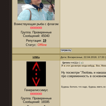
Воинствующая рыба с флагом
Группа: Проверенные
Сообщений:
45040
Репутация:
19
Статус:
Offline
IrINKa
Дата: Воскресенье, 22.04.2018, 17:33
Цитата
птиЦЦо
(
)
Я ж этот досмотрю когда-нибудь. Вон, Ми
Ну посмотри "Любовь и наказа
про современность в основном
Будешь болтать что надо, будешь иметь все
Генералиссимус
Группа: Проверенные
Сообщений:
16595