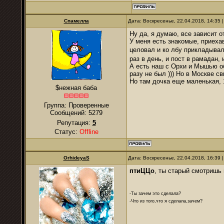
Спамелла
Дата: Воскресенье, 22.04.2018, 14:35
Ну да, я думаю, все зависит от
У меня есть знакомые, приеха
целовал и ко лбу прикладыв
раз в день, и пост в рамадан,
А есть наш с Орхи и Мышью об
разу не был ))) Но в Москве с
Но там дочка еще маленькая, 1
$нежная баба
Группа: Проверенные
Сообщений:
5279
Репутация:
5
Статус:
Offline
OrhideyaS
Дата: Воскресенье, 22.04.2018, 16:39
птиЦЦо
, ты старый смотришь
-Ты зачем это сделала?
-Что из того,что я сделала,зачем?