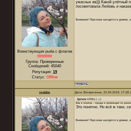
ужасных вв))) Какой улётный 
посоветовала Любовь и наказа
Внимание! Персонаж находится в домике, а
Воинствующая рыба с флагом
Группа: Проверенные
Сообщений:
45040
Репутация:
19
Статус:
Offline
птиЦЦо
Дата: Воскресенье, 22.04.2018, 17:28
Цитата
IrINKa
(
)
Как я поняла - города и провинция по разн
Это понятно. Но всё ж таки, с
Внимание! Персонаж находится в домике, а