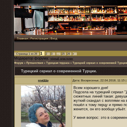
Главная
|
Регистрация
|
Вход
1
Страница
1
из
26
2
3
…
25
26
»
Модератор форума:
чёрный_властелин
Форум
»
Путешествия
»
Турецкая терраса
»
Турецкий сериал о современной Турции
Турецкий сериал о современной Турции.
птиЦЦо
Дата: Воскресенье, 22.04.2018, 11:15
Всем хорошего дня!
Подсела на турецкий сериал "
сюжетных линий такая: девушк
жуткий скандал с воплями на в
пошёл к тому перцу и прямо по
женится, он его вообще убьёт.
У меня вопрос: это в совреме