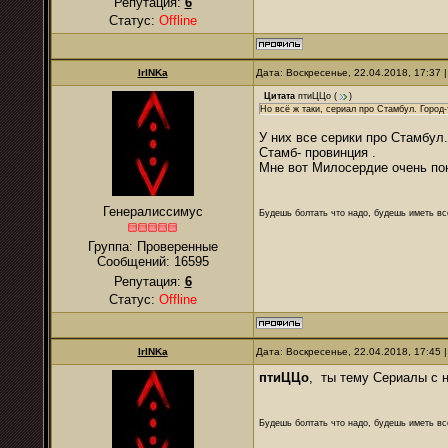
Репутация:
6
Статус:
Offline
IrINKa
Дата: Воскресенье, 22.04.2018, 17:37
Цитата
птиЦЦо
(
)
Но всё ж таки, сериал про Стамбул. Город-
У них все серики про Стамбул
Стамб- провинция .
Мне вот Милосердие очень пон
Генералиссимус
Будешь болтать что надо, будешь иметь все
Группа: Проверенные
Сообщений:
16595
Репутация:
6
Статус:
Offline
IrINKa
Дата: Воскресенье, 22.04.2018, 17:45
птиЦЦо
, ты тему Сериалы с н
Будешь болтать что надо, будешь иметь все