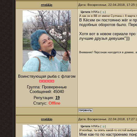
птиЦЦо
Дата: Воскресенье, 22.04.2018, 17:25
Цитата
IrINKa
(
)
А как он в ВВ от имени Султана с 8 марта 
В Кёсем он постоянно жёг и пр
подобных оборотов было. Пер
Хотя вот в новом сериале про
лучшие друзья девушек")))
Внимание! Персонаж находится в домике, а
Воинствующая рыба с флагом
Группа: Проверенные
Сообщений:
45040
Репутация:
19
Статус:
Offline
птиЦЦо
Дата: Воскресенье, 22.04.2018, 17:27
Цитата
IrINKa
(
)
И вообще, ты опять какой-то отстой выбрал
Мне как-то по настроению пон