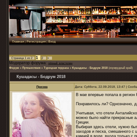
Главная
|
Регистрация
|
Вход
1
Страница
1
из
2
2
»
Модератор форума:
чёрный_властелин
Форум
»
Путешествия
»
Турецкая терраса
»
Кушадасы - Бодрум 2018
(изумрудный край)
Кушадасы - Бодрум 2018
Призма
Дата: Суббота, 22.09.2018, 13:47 | Соо
В мае впервые попала в регион
Понравилось ли? Однозначно, 
Учитывая, что отели Анталийско
можно было найти прекрасные ал
Греции.
Выбирая здесь отели, нужно бы
заходов и песка, смешанного с 
камней в воде, входа только с 