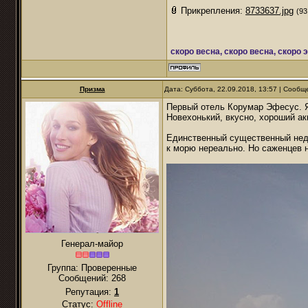
Прикрепления:
8733637.jpg
(93
скоро весна, скоро весна, скоро 
Призма
Дата: Суббота, 22.09.2018, 13:57 | Сооб
Первый отель Корумар Эфесус. Я
Новехонький, вкусно, хороший ак
Единственный существенный недо
к морю нереально. Но саженцев 
Генерал-майор
Группа: Проверенные
Сообщений:
268
Репутация:
1
Статус:
Offline