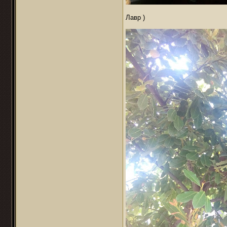
Лавр )