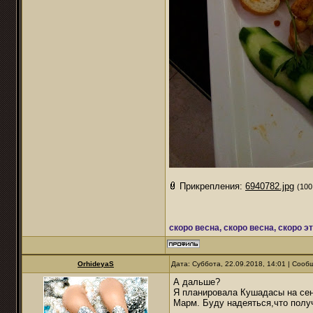
Прикрепления:
6940782.jpg
(100
скоро весна, скоро весна, скоро э
OrhideyaS
Дата: Суббота, 22.09.2018, 14:01 | Соо
А дальше?
Я планировала Кушадасы на сен
Марм. Буду надеяться,что полу