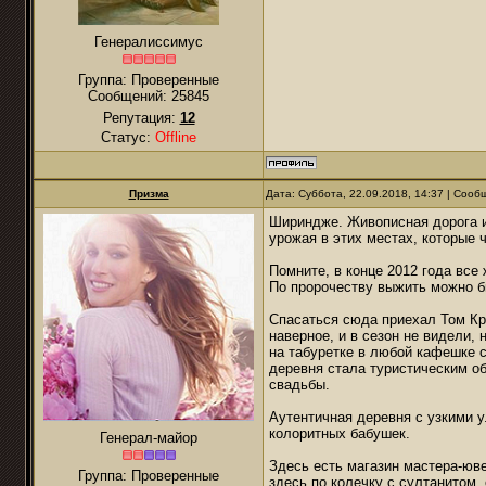
Генералиссимус
Группа: Проверенные
Сообщений:
25845
Репутация:
12
Статус:
Offline
Призма
Дата: Суббота, 22.09.2018, 14:37 | Соо
Шириндже. Живописная дорога и
урожая в этих местах, которые
Помните, в конце 2012 года все
По пророчеству выжить можно бы
Спасаться сюда приехал Том Кру
наверное, и в сезон не видели,
на табуретке в любой кафешке 
деревня стала туристическим о
свадьбы.
Аутентичная деревня с узкими 
колоритных бабушек.
Генерал-майор
Здесь есть магазин мастера-юв
Группа: Проверенные
здесь по колечку с султанитом,