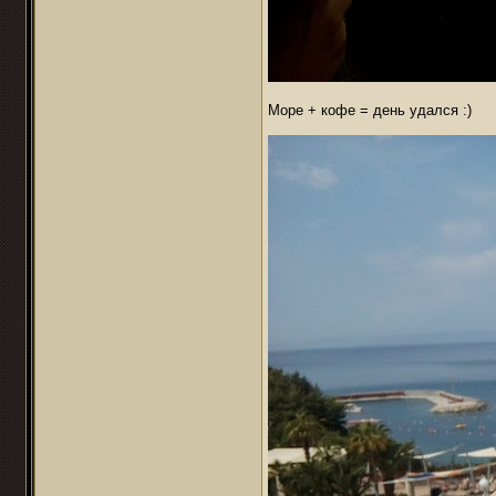
Море + кофе = день удался :)