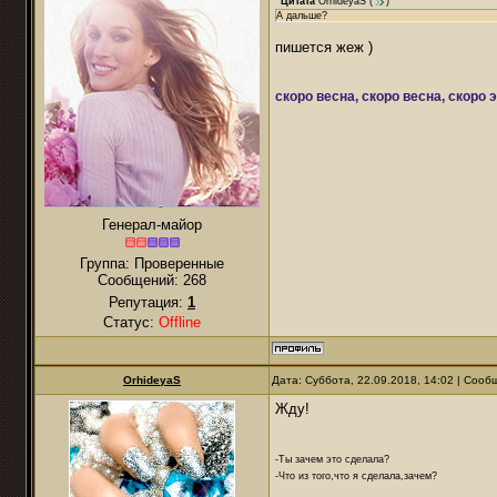
Цитата
OrhideyaS
(
)
А дальше?
пишется жеж )
скоро весна, скоро весна, скоро 
Генерал-майор
Группа: Проверенные
Сообщений:
268
Репутация:
1
Статус:
Offline
OrhideyaS
Дата: Суббота, 22.09.2018, 14:02 | Соо
Жду!
-Ты зачем это сделала?
-Что из того,что я сделала,зачем?