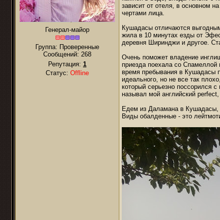
зависит от отеля, в основном 
чертами лица.
Кушадасы отличаются выгодным
Генерал-майор
жила в 10 минутах езды от Эфес
деревня Ширинджи и другое. Ст
Группа: Проверенные
Сообщений:
268
Очень поможет владение инглиш
Репутация:
1
приезда поехала со Спамеллой в
время пребывания в Кушадасы п
Статус:
Offline
идеального, но не все так плох
который серьезно поссорился с 
называл мой английский perfect
Едем из Даламана в Кушадасы, 
Виды обалденные - это лейтмот