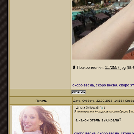
Прикрепления:
1172557.jpg
(86.
скоро весна, скоро весна, скоро э
Призма
Дата: Суббота, 22.09.2018, 14:15 | Соо
Цитата
OrhideyaS
(
)
Я планировала Кушадасы на сентябрь,но $ по
а какой отель выбирала?
скоро весна, скоро весна, скоро 