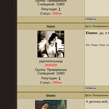
Группа: Проверенные
Сообщений:
11983
Репутация:
1
Статус:
Offline
Faniya
Дата: Понедельник,
Eleanor
, да, я
Ota. Panga. Fanya. (su
укротительница
Группа: Проверенные
Сообщений:
11983
Репутация:
1
Статус:
Offline
Eleanor
Дата: Понедельник,
А деточка мой,