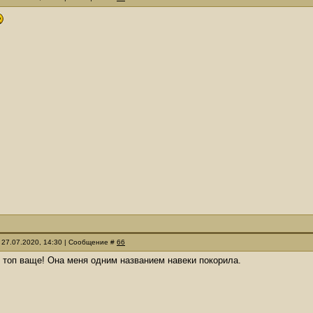
 27.07.2020, 14:30 | Сообщение #
66
- топ ваще! Она меня одним названием навеки покорила.