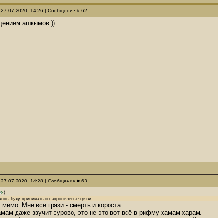
 27.07.2020, 14:26 | Сообщение #
62
дением ашкымов ))
 27.07.2020, 14:28 | Сообщение #
63
)
анны буду принимать и сапропелевые грязи
 мимо. Мне все грязи - смерть и короста.
мам даже звучит сурово, это не это вот всё в рифму хамам-харам.