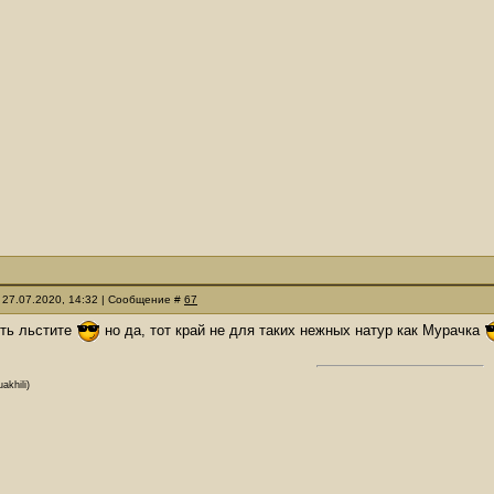
 27.07.2020, 14:32 | Сообщение #
67
ять льстите
но да, тот край не для таких нежных натур как Мурачка
akhili)