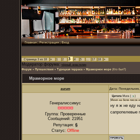
Главная
|
Регистрация
|
Вход
3
Страница
3
из
18
«
1
2
4
5
…
17
18
»
Модератор форума:
чёрный_властелин
Форум
»
Путешествия
»
Турецкая терраса
»
Мраморное море
(Кто был?)
Мраморное море
аurum
Дата: Понедельник,
Цитата
Mura
(
)
Меня на бели писок н
Генералиссимус
ну я ж не еду 
сапропелевые 
Группа: Проверенные
Сообщений:
21951
Репутация:
6
Статус:
Offline