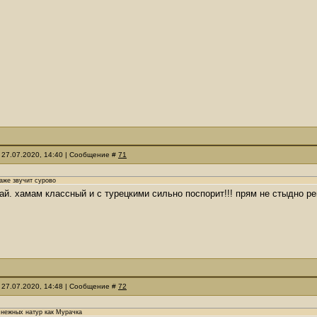
 27.07.2020, 14:40 | Сообщение #
71
аже звучит сурово
чай. хамам классный и с турецкими сильно поспорит!!! прям не стыдно
 27.07.2020, 14:48 | Сообщение #
72
х нежных натур как Мурачка