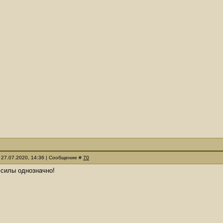
 27.07.2020, 14:36 | Сообщение #
70
 силы однозначно!