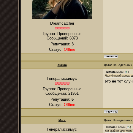
Dreamcatcher
Группа: Проверенные
Сообщений:
6073
Репутация:
3
Статус:
Offline
аurum
Дата: Понедельник,
Цитата
Mura
(
)
Челябинский хамам д
Генералиссимус
это не тот слу
Группа: Проверенные
Сообщений:
21951
Репутация:
6
Статус:
Offline
Mura
Дата: Понедельник,
Цитата
Faniya
(
)
Генералиссимус
тот край не для таки