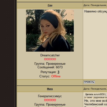
Сон
Дата: Понедельник,
Навеяно обсуж
Dreamcatcher
Группа: Проверенные
Сообщений:
6073
Репутация:
3
Статус:
Offline
Mura
Дата: Понедельник,
Цитата
aurum8658
(
Генералиссимус
а также радоновые в
Не, это мне всё
Челябинский ха
Группа: Проверенные