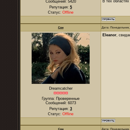
В тех областях
Сообщений:
5420
Репутация:
5
Статус:
Offline
Сон
Дата: Понедельник,
Eleanor
, свида
Dreamcatcher
Группа: Проверенные
Сообщений:
6073
Репутация:
3
Статус:
Offline
Сон
Дата: Понедельник,