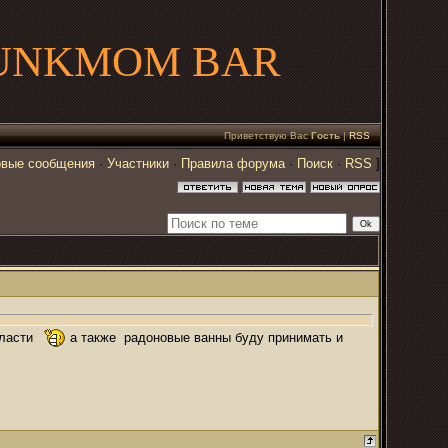
UNKMOM BAR
Приветствую Вас
Гость
|
RSS
вые сообщения
·
Участники
·
Правила форума
·
Поиск
·
RSS
]
бласти
а также радоновые ванны буду принимать и