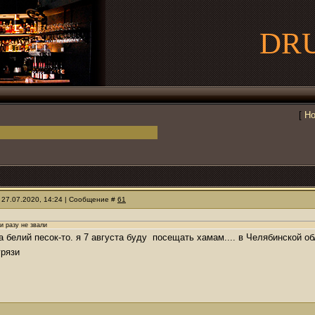
DR
[
Но
 27.07.2020, 14:24 | Сообщение #
61
и разу не звали
на белий песок-то. я 7 августа буду посещать хамам.... в Челябинской о
грязи