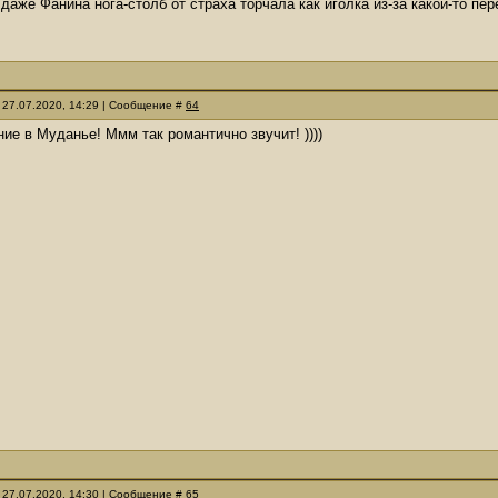
 даже Фанина нога-столб от страха торчала как иголка из-за какой-то пер
 27.07.2020, 14:29 | Сообщение #
64
ние в Муданье! Ммм так романтично звучит! ))))
 27.07.2020, 14:30 | Сообщение #
65