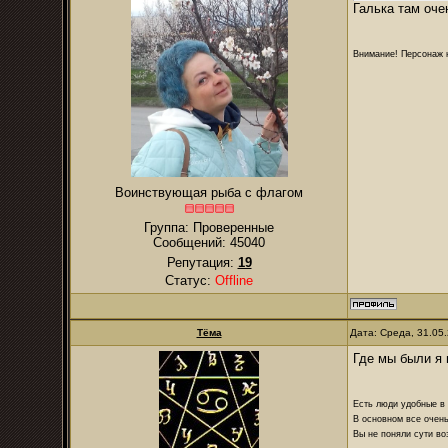
Галька там оче
Внимание! Персонаж н
Воинствующая рыба с флагом
Группа: Проверенные
Сообщений:
45040
Репутация:
19
Статус:
Offline
Тёма
Дата: Среда, 31.05
Где мы были я 
Есть люди удобные в б
В основном все очень
Вы не поняли сути в