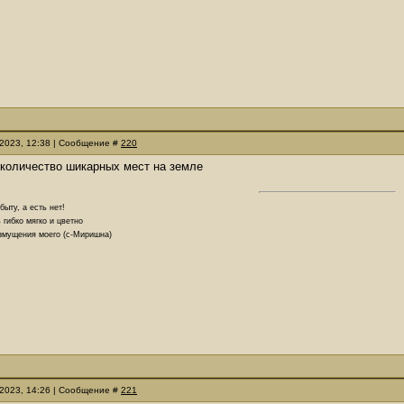
.2023, 12:38 | Сообщение #
220
 количество шикарных мест на земле
ыту, а есть нет!
 гибко мягко и цветно
озмущения моего (с-Миришна)
.2023, 14:26 | Сообщение #
221