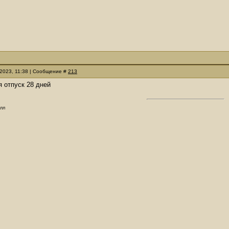
.2023, 11:38 | Сообщение #
213
я отпуск 28 дней
олл