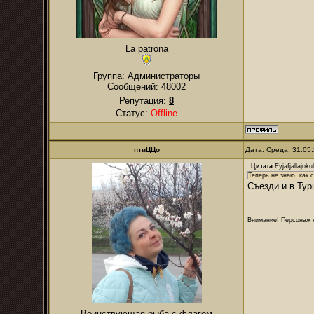
La patrona
Группа: Администраторы
Сообщений:
48002
Репутация:
8
Статус:
Offline
птиЦЦо
Дата: Среда, 31.05
Цитата
Eyjafjallajokul
Теперь не знаю, как 
Съезди и в Ту
Внимание! Персонаж н
Воинствующая рыба с флагом