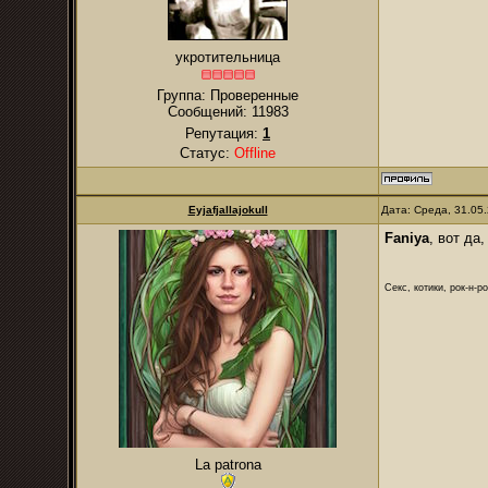
укротительница
Группа: Проверенные
Сообщений:
11983
Репутация:
1
Статус:
Offline
Eyjafjallajokull
Дата: Среда, 31.05
Faniya
, вот да
Секс, котики, рок-н-р
La patrona