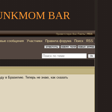
UNKMOM BAR
Приветствую Вас
Гость
|
RSS
вые сообщения
·
Участники
·
Правила форума
·
Поиск
·
RSS
]
еду в Бразилию. Теперь не знаю, как сказать