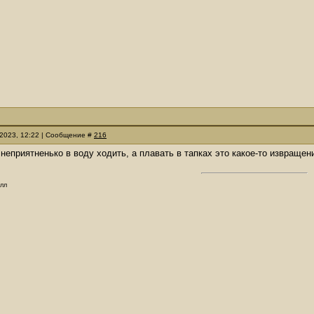
.2023, 12:22 | Сообщение #
216
, неприятненько в воду ходить, а плавать в тапках это какое-то извращен
олл