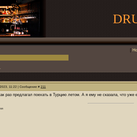
DR
[
Но
.
.2023, 11:22 | Сообщение #
211
 как раз предлагал поехать в Турцию летом. А я ему не сказала, что уже 
олл