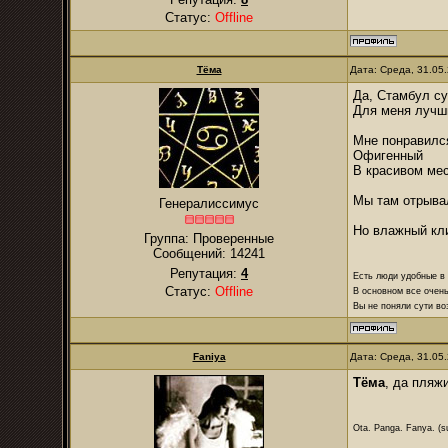
Статус:
Offline
Тёма
Дата: Среда, 31.05
Да, Стамбул с
Для меня лучши
Мне понравилс
Офигенный
В красивом мес
Мы там отрыва
Генералиссимус
Но влажный кли
Группа: Проверенные
Сообщений:
14241
Репутация:
4
Есть люди удобные в б
Статус:
Offline
В основном все очень
Вы не поняли сути в
Faniya
Дата: Среда, 31.05
Тёма
, да пляж
Ota. Panga. Fanya. (su