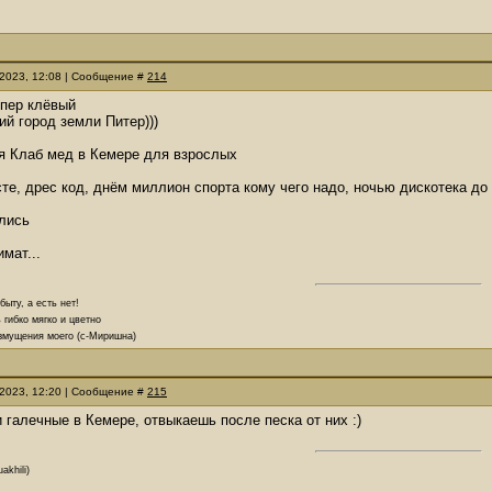
.2023, 12:08 | Сообщение #
214
упер клёвый
й город земли Питер)))
я Клаб мед в Кемере для взрослых
те, дрес код, днём миллион спорта кому чего надо, ночью дискотека до
лись
мат...
ыту, а есть нет!
 гибко мягко и цветно
озмущения моего (с-Миришна)
.2023, 12:20 | Сообщение #
215
и галечные в Кемере, отвыкаешь после песка от них :)
akhili)