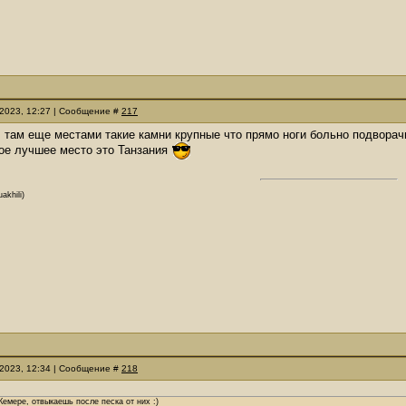
.2023, 12:27 | Сообщение #
217
, там еще местами такие камни крупные что прямо ноги больно подвора
ое лучшее место это Танзания
akhili)
.2023, 12:34 | Сообщение #
218
Кемере, отвыкаешь после песка от них :)