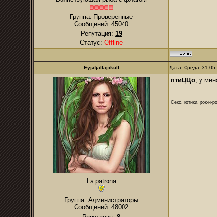
Группа: Проверенные
Сообщений:
45040
Репутация:
19
Статус:
Offline
Eyjafjallajokull
Дата: Среда, 31.05
птиЦЦо
, у мен
Секс, котики, рок-н-р
La patrona
Группа: Администраторы
Сообщений:
48002
Репутация:
8