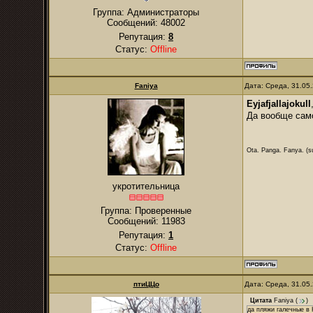
Группа: Администраторы
Сообщений:
48002
Репутация:
8
Статус:
Offline
Faniya
Дата: Среда, 31.05
Eyjafjallajokull
Да вообще сам
Ota. Panga. Fanya. (su
укротительница
Группа: Проверенные
Сообщений:
11983
Репутация:
1
Статус:
Offline
птиЦЦо
Дата: Среда, 31.05
Цитата
Faniya
(
)
да пляжи галечные в 