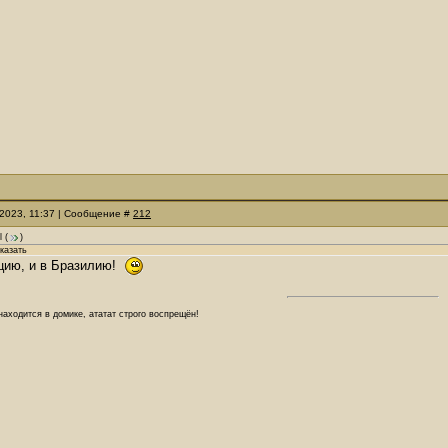
.2023, 11:37 | Сообщение #
212
l
(
)
сказать
рцию, и в Бразилию!
аходится в домике, ататат строго воспрещён!