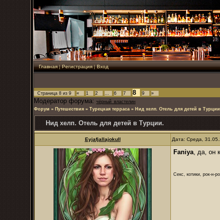
Главная
|
Регистрация
|
Вход
8
Страница
8
из
9
«
1
2
…
6
7
9
»
Модератор форума:
чёрный_властелин
Форум
»
Путешествия
»
Турецкая терраса
»
Нид хелп. Отель для детей в Турции
Нид хелп. Отель для детей в Турции.
Eyjafjallajokull
Дата: Среда, 31.05
Faniya
, да, он
Секс, котики, рок-н-р