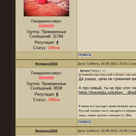
Генералиссимус
Группа: Проверенные
Сообщений:
11784
Репутация:
4
Статус:
Offline
Фелицата3362
Дата: Суббота, 20.08.2022, 23:42 | С
Цитата
Faniya
(
)
Генералиссимус
вспомнила ещё классный в белеке тоже мно
Да ушшш, цена не гуманная в
Группа: Проверенные
А про новый, ты не про этот г
Сообщений:
8558
https://travelata.ru/turkey....dhg
Репутация:
6
Статус:
Offline
В жизни всё проходит, кроме желания прос
Русский человек часто находится в перман
лица у наших мужчин и женщин (с) Эйка
Фелицата3362
Дата: Суббота, 20.08.2022, 23:46 | С