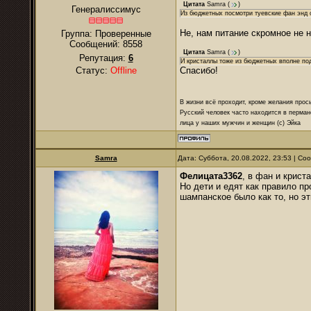
Цитата
Samra
(
)
Генералиссимус
Из бюджетных посмотри туевские фан энд с
Не, нам питание скромное не н
Группа: Проверенные
Сообщений:
8558
Цитата
Samra
(
)
Репутация:
6
И кристаллы тоже из бюджетных вполне по
Статус:
Offline
Спасибо!
В жизни всё проходит, кроме желания прос
Русский человек часто находится в перман
лица у наших мужчин и женщин (с) Эйка
Samra
Дата: Суббота, 20.08.2022, 23:53 | С
Фелицата3362
, в фан и крист
Но дети и едят как правило пр
шампанское было как то, но э