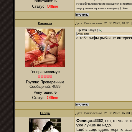
Репутация:
6
Русский человек часто находится в перман
Статус:
Offline
лица у наших мужчин и женщин (с) Эйка
Garmonia
Дата: Воскресенье, 21.08.2022, 01:31
Цитата
Faniya
(
)
мужу риф
а тебе рифы-рыбки не интерес
Генералиссимус
Группа: Проверенные
Сообщений:
4899
Репутация:
6
Статус:
Offline
Faniya
Дата: Воскресенье, 21.08.2022, 07:33
Фелицата3362
, нет, от чолак
уже лучше не надо.
Ещё в сиде вдоль моря классн