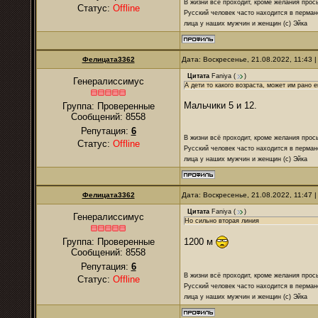
В жизни всё проходит, кроме желания прос
Статус:
Offline
Русский человек часто находится в перман
лица у наших мужчин и женщин (с) Эйка
Фелицата3362
Дата: Воскресенье, 21.08.2022, 11:43
Цитата
Faniya
(
)
Генералиссимус
А дети то какого возраста, может им рано 
Мальчики 5 и 12.
Группа: Проверенные
Сообщений:
8558
Репутация:
6
В жизни всё проходит, кроме желания прос
Статус:
Offline
Русский человек часто находится в перман
лица у наших мужчин и женщин (с) Эйка
Фелицата3362
Дата: Воскресенье, 21.08.2022, 11:47
Цитата
Faniya
(
)
Генералиссимус
Но сильно вторая линия
1200 м
Группа: Проверенные
Сообщений:
8558
Репутация:
6
В жизни всё проходит, кроме желания прос
Статус:
Offline
Русский человек часто находится в перман
лица у наших мужчин и женщин (с) Эйка