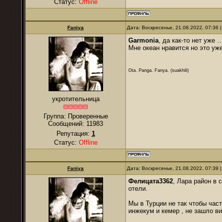
Статус:
Offline
Faniya
Дата: Воскресенье, 21.08.2022, 07:36
Garmonia
, да как-то нет уже 
Мне океан нравится но это уж
Ota. Panga. Fanya. (suakhili)
укротительница
Группа: Проверенные
Сообщений:
11983
Репутация:
1
Статус:
Offline
Faniya
Дата: Воскресенье, 21.08.2022, 07:39
Фелицата3362
, Лара район в 
отели.
Мы в Турции не так чтобы част
инжекум и кемер , не зашло в