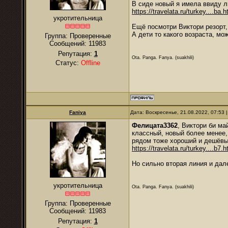
В сиде новый я имела ввиду л
https://travelata.ru/turkey....ba.h
укротительница
Ещё посмотри Виктори резорт,
А дети то какого возраста, мо
Группа: Проверенные
Сообщений:
11983
Репутация:
1
Ota. Panga. Fanya. (suakhili)
Статус:
Offline
Faniya
Дата: Воскресенье, 21.08.2022, 07:53
Фелицата3362
, Виктори би ма
классный, новый более менее,
рядом тоже хороший и дешёвы
https://travelata.ru/turkey....b7.h
Но сильно вторая линия и дале
укротительница
Ota. Panga. Fanya. (suakhili)
Группа: Проверенные
Сообщений:
11983
Репутация:
1