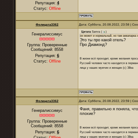
Репутация:
4
Статус:
Offline
Фелицата3362
Дата: Суббота, 20.08.2022, 23:58 | С
Цитата
Samra
(
)
Генералиссимус
он может и нормальный, но там аквапарка н
Это ты про какой отель?
Про Диамонд?
Группа: Проверенные
Сообщений:
8558
Репутация:
6
В жизни всё проходит, кроме желания прос
Статус:
Offline
Русский человек часто находится в перман
лица у наших мужчин и женщин (с) Эйка
Фелицата3362
Дата: Суббота, 20.08.2022, 23:59 | С
Фаня, правильно я поняла, чт
Генералиссимус
плохие?
Группа: Проверенные
Сообщений:
8558
В жизни всё проходит, кроме желания прос
Репутация:
6
Русский человек часто находится в перман
лица у наших мужчин и женщин (с) Эйка
Статус:
Offline