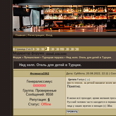
Главная
|
Регистрация
|
Вход
2
Страница
2
из
9
«
1
3
4
…
8
9
»
Модератор форума:
чёрный_властелин
Форум
»
Путешествия
»
Турецкая терраса
»
Нид хелп. Отель для детей в Турции.
Нид хелп. Отель для детей в Турции.
Фелицата3362
Дата: Суббота, 20.08.2022, 22:11 | С
Цитата
Faniya
(
)
Генералиссимус
место плохое, за речкой манавгат возле ме
Понятно.
Группа: Проверенные
Сообщений:
8558
В жизни всё проходит, кроме желания прос
Репутация:
6
Русский человек часто находится в перман
Статус:
Offline
лица у наших мужчин и женщин (с) Эйка