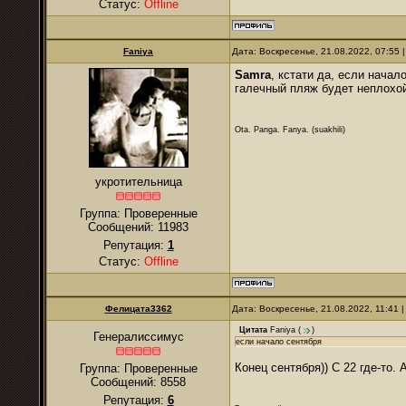
Статус:
Offline
Faniya
Дата: Воскресенье, 21.08.2022, 07:55
Samra
, кстати да, если начал
галечный пляж будет неплохо
Ota. Panga. Fanya. (suakhili)
укротительница
Группа: Проверенные
Сообщений:
11983
Репутация:
1
Статус:
Offline
Фелицата3362
Дата: Воскресенье, 21.08.2022, 11:41
Цитата
Faniya
(
)
Генералиссимус
если начало сентября
Конец сентября)) С 22 где-то.
Группа: Проверенные
Сообщений:
8558
Репутация:
6