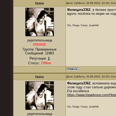
Faniya
Дата: Суббота, 20.08.2022, 22:16 | С
Фелицата3362
, в белеке прос
вдоль посёлка по морю не хо
Ota. Panga. Fanya. (suakhili)
укротительница
Группа: Проверенные
Сообщений:
11983
Репутация:
1
Статус:
Offline
Faniya
Дата: Суббота, 20.08.2022, 22:26 | С
Фелицата3362
, вспомнила ещё
этом году стал сильно дороже
Ela excellence
https://www.tripadvisor.com/Hote
Ota. Panga. Fanya. (suakhili)
укротительница