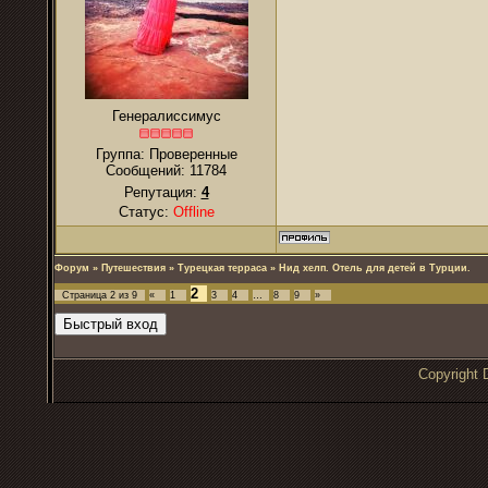
Генералиссимус
Группа: Проверенные
Сообщений:
11784
Репутация:
4
Статус:
Offline
Форум
»
Путешествия
»
Турецкая терраса
»
Нид хелп. Отель для детей в Турции.
2
Страница
2
из
9
«
1
3
4
…
8
9
»
Copyrigh