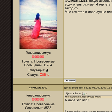
Фелицата3362
, везде абсолют
воду очень разные. Я терпеть 
заходить.
Мне кажется в ларе лучше пл
Генералиссимус
Группа: Проверенные
Сообщений:
11784
Репутация:
4
Статус:
Offline
Фелицата3362
Дата: Воскресенье, 21.08.2022, 00:16
Цитата
Samra
(
)
Генералиссимус
Мне кажется в ларе лучше пляжи
А лара это что?
Группа: Проверенные
Сообщений:
8558
В жизни всё проходит, кроме желания прос