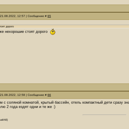
 21.08.2022, 12:57 | Сообщение #
65
тоят дорого
аже нехорошие стоят дорого
 21.08.2022, 12:58 | Сообщение #
66
м с соляной комнатой, крытый бассейн, отель компактный дети сразу зн
елю 2 года ездят одни и те же :)
akhili)