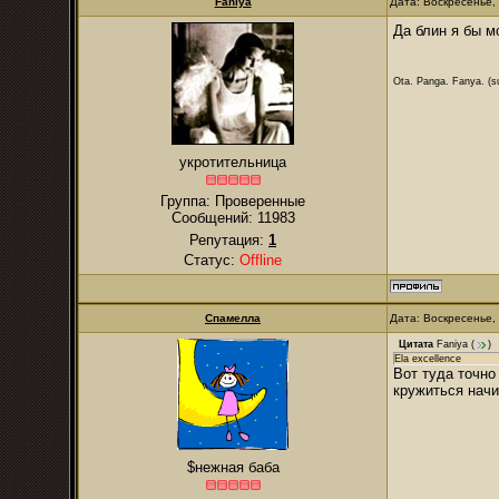
Faniya
Дата: Воскресенье,
Да блин я бы м
Ota. Panga. Fanya. (su
укротительница
Группа: Проверенные
Сообщений:
11983
Репутация:
1
Статус:
Offline
Спамелла
Дата: Воскресенье,
Цитата
Faniya
(
)
Ela excellence
Вот туда точно
кружиться начин
$нежная баба