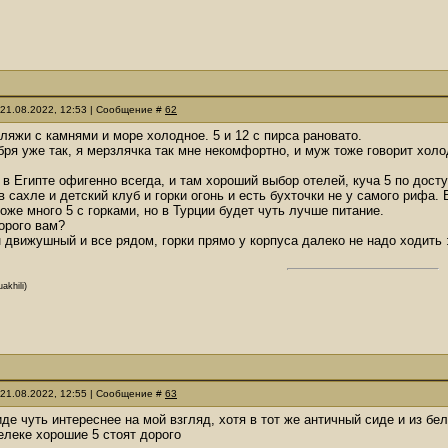
 21.08.2022, 12:53 | Сообщение #
62
пляжи с камнями и море холодное. 5 и 12 с пирса рановато.
бря уже так, я мерзлячка так мне некомфортно, и муж тоже говорит холо
, в Египте офигенно всегда, и там хороший выбор отелей, куча 5 по дос
 в сахле и детский клуб и горки огонь и есть бухточки не у самого рифа.
оже много 5 с горками, но в Турции будет чуть лучше питание.
орого вам?
 движушный и все рядом, горки прямо у корпуса далеко не надо ходить :
akhili)
 21.08.2022, 12:55 | Сообщение #
63
сиде чуть интереснее на мой взгляд, хотя в тот же античный сиде и из бе
елеке хорошие 5 стоят дорого