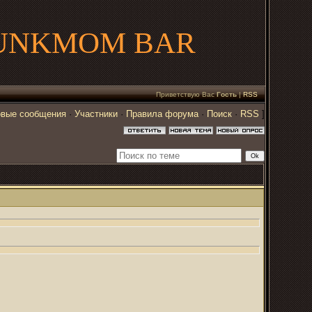
UNKMOM BAR
Приветствую Вас
Гость
|
RSS
вые сообщения
·
Участники
·
Правила форума
·
Поиск
·
RSS
]