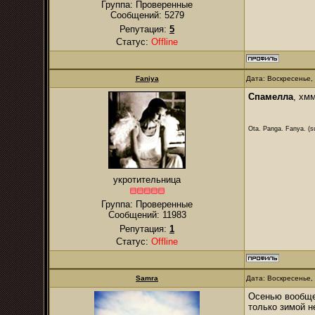
Группа: Проверенные
Сообщений:
5279
Репутация:
5
Статус:
Offline
Faniya
Дата: Воскресенье,
Спамелла
, хм
Ota. Panga. Fanya. (su
укротительница
Группа: Проверенные
Сообщений:
11983
Репутация:
1
Статус:
Offline
Samra
Дата: Воскресенье,
Осенью вообще 
только зимой н