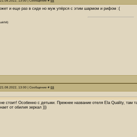
 21.08.2022, 13:00 | Сообщение #
68
ожет и еще раз в сиде но муж упёрся с этим шармом и рифом :(
akhili)
 21.08.2022, 13:00 | Сообщение #
69
 не стоит! Особенно с детьми. Прежнее название отеля Ela Quality, там 
ает от обилия зеркал )))