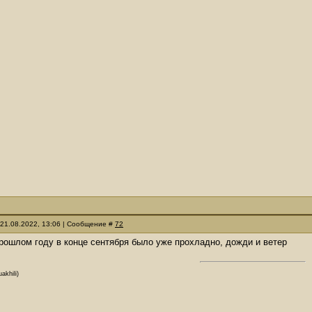
 21.08.2022, 13:06 | Сообщение #
72
прошлом году в конце сентября было уже прохладно, дожди и ветер
akhili)