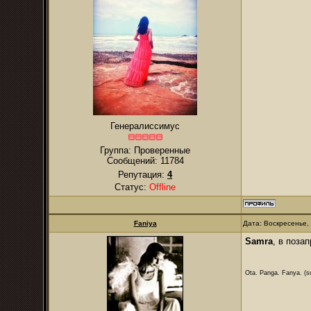
Генералиссимус
Группа: Проверенные
Сообщений:
11784
Репутация:
4
Статус:
Offline
Faniya
Дата: Воскресенье,
Samra
, в поза
Ota. Panga. Fanya. (su