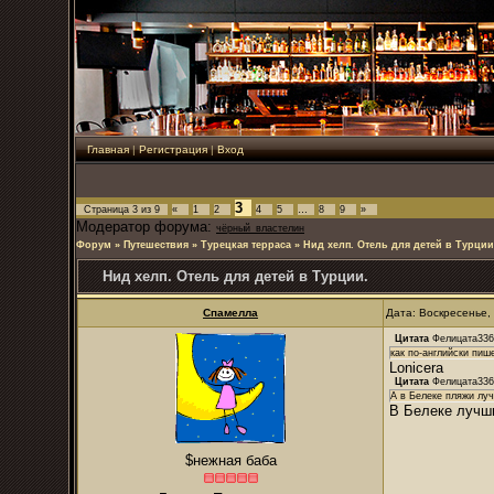
Главная
|
Регистрация
|
Вход
3
Страница
3
из
9
«
1
2
4
5
…
8
9
»
Модератор форума:
чёрный_властелин
Форум
»
Путешествия
»
Турецкая терраса
»
Нид хелп. Отель для детей в Турции
Нид хелп. Отель для детей в Турции.
Спамелла
Дата: Воскресенье,
Цитата
Фелицата336
как по-английски пише
Lonicera
Цитата
Фелицата336
А в Белеке пляжи лу
В Белеке лучш
$нежная баба