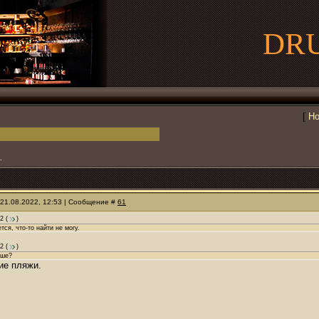
DR
[
Но
.
 21.08.2022, 12:53 | Сообщение #
61
2
(
)
тся, что-то найти не могу.
2
(
)
чше?
ие пляжи.