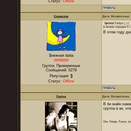
Статус:
Offline
Спамелла
Дата: Воскресенье,
Цитата
Faniya
(
)
в белеке хорошие 5 с
В этом году д
$нежная баба
Группа: Проверенные
Сообщений:
5279
Репутация:
5
Статус:
Offline
Faniya
Дата: Воскресенье,
В би майн хама
группа в вк, от
Ota. Panga. Fanya. (su