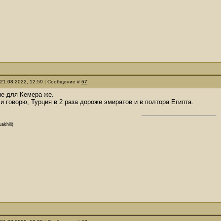
 21.08.2022, 12:59 | Сообщение #
67
 не для Кемера же.
 и говорю, Турция в 2 раза дороже эмиратов и в полтора Египта.
akhili)