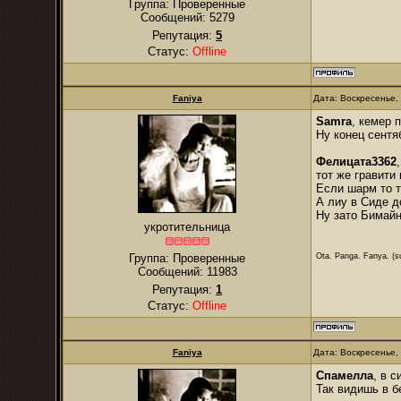
Группа: Проверенные
Сообщений:
5279
Репутация:
5
Статус:
Offline
Faniya
Дата: Воскресенье,
Samra
, кемер 
Ну конец сентя
Фелицата3362
тот же гравити
Если шарм то т
А лиу в Сиде д
Ну зато Бимайн
укротительница
Ota. Panga. Fanya. (su
Группа: Проверенные
Сообщений:
11983
Репутация:
1
Статус:
Offline
Faniya
Дата: Воскресенье,
Спамелла
, в 
Так видишь в б