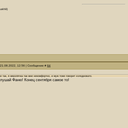
akhili)
 21.08.2022, 12:56 | Сообщение #
64
е так, я мерзлячка так мне некомфортно, и муж тоже говорит холодновато.
слушай Фаню! Конец сентября самое то!