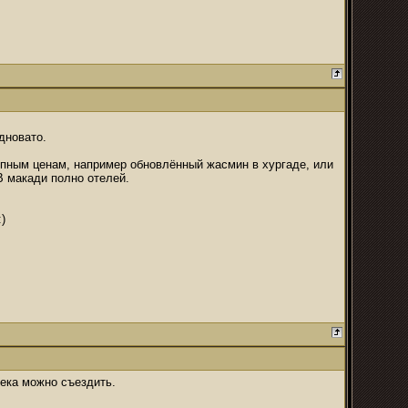
дновато.
тупным ценам, например обновлённый жасмин в хургаде, или
 В макади полно отелей.
)
лека можно съездить.