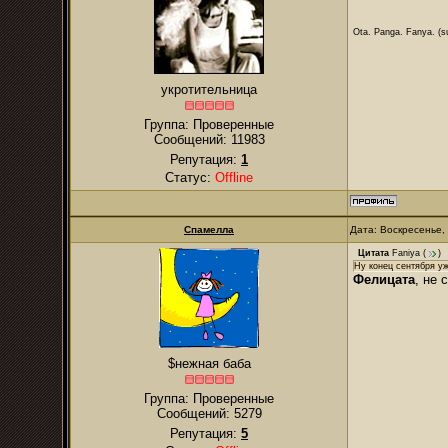
Ota. Panga. Fanya. (su
укротительница
Группа: Проверенные
Сообщений:
11983
Репутация:
1
Статус:
Offline
Спамелла
Дата: Воскресенье,
Цитата
Faniya
(
)
Ну конец сентября уж
Фелицата
, не 
$нежная баба
Группа: Проверенные
Сообщений:
5279
Репутация:
5