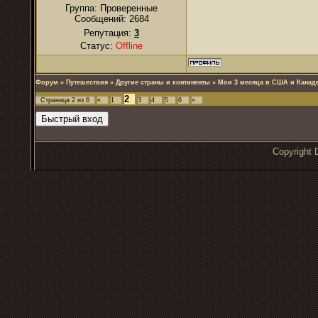
Группа: Проверенные
Сообщений:
2684
Репутация:
3
Статус:
Offline
Форум
»
Путешествия
»
Другие страны и континенты
»
Мои 3 месяца в США и Канаде
2
Страница
2
из
6
«
1
3
4
5
6
»
Copyrigh