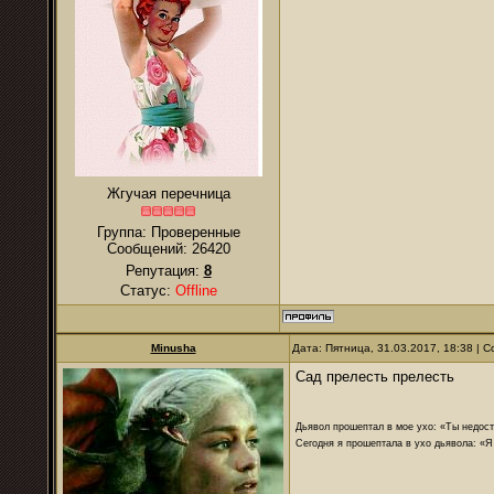
Жгучая перечница
Группа: Проверенные
Сообщений:
26420
Репутация:
8
Статус:
Offline
Minusha
Дата: Пятница, 31.03.2017, 18:38 |
Сад прелесть прелесть
Дьявол прошептал в мое ухо: «Ты недост
Сегодня я прошептала в ухо дьявола: «Я