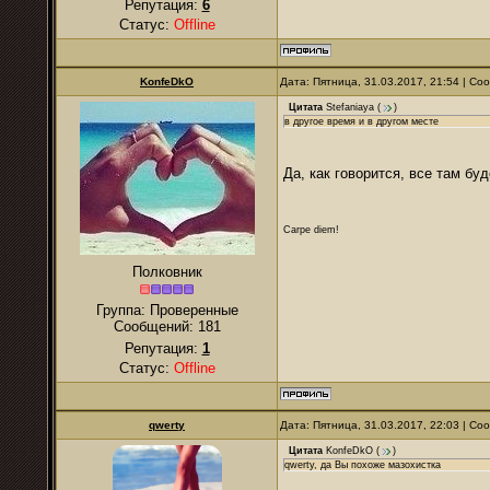
Репутация:
6
Статус:
Offline
KonfeDkO
Дата: Пятница, 31.03.2017, 21:54 | С
Цитата
Stefaniaya
(
)
в другое время и в другом месте
Да, как говорится, все там бу
Carpe diem!
Полковник
Группа: Проверенные
Сообщений:
181
Репутация:
1
Статус:
Offline
qwerty
Дата: Пятница, 31.03.2017, 22:03 | С
Цитата
KonfeDkO
(
)
qwerty, да Вы похоже мазохистка