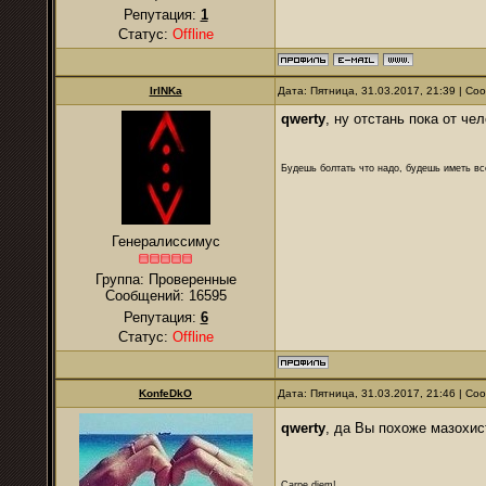
Репутация:
1
Статус:
Offline
IrINKa
Дата: Пятница, 31.03.2017, 21:39 | С
qwerty
, ну отстань пока от че
Будешь болтать что надо, будешь иметь все
Генералиссимус
Группа: Проверенные
Сообщений:
16595
Репутация:
6
Статус:
Offline
KonfeDkO
Дата: Пятница, 31.03.2017, 21:46 | С
qwerty
, да Вы похоже мазохи
Carpe diem!