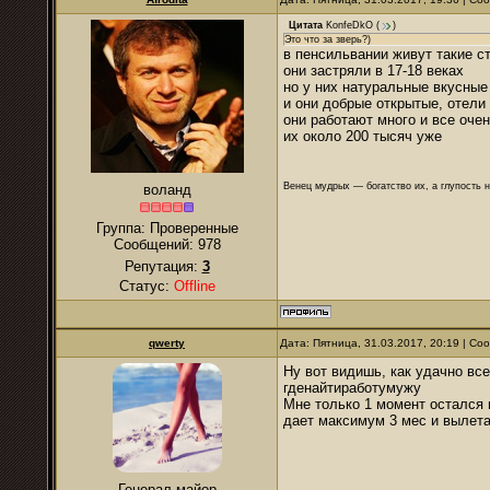
Цитата
KonfeDkO
(
)
Это что за зверь?)
в пенсильвании живут такие 
они застряли в 17-18 веках
но у них натуральные вкусные
и они добрые открытые, отели
они работают много и все оче
их около 200 тысяч уже
Венец мудрых — богатство их, а глупость 
воланд
Группа: Проверенные
Сообщений:
978
Репутация:
3
Статус:
Offline
qwerty
Дата: Пятница, 31.03.2017, 20:19 | С
Ну вот видишь, как удачно вс
гденайтиработумужу
Мне только 1 момент остался н
дает максимум 3 мес и вылетат
Генерал-майор