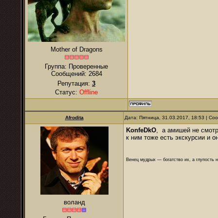
Mother of Dragons
Группа: Проверенные
Сообщений:
2684
Репутация:
3
Статус:
Offline
Afrodita
Дата: Пятница, 31.03.2017, 18:53 | С
KonfeDkO
, а амишей не смот
к ним тоже есть экскурсии и 
Венец мудрых — богатство их, а глупость 
воланд