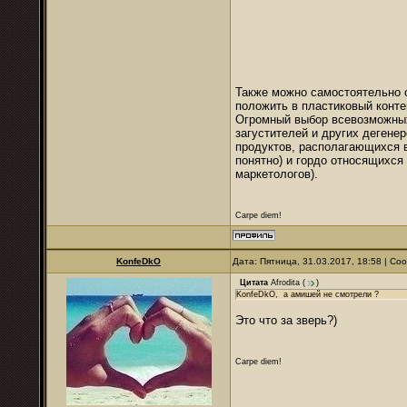
Также можно самостоятельно с
положить в пластиковый конте
Огромный выбор всевозможных 
загустителей и других дегене
продуктов, располагающихся в
понятно) и гордо относящихся
маркетологов).
Carpe diem!
KonfeDkO
Дата: Пятница, 31.03.2017, 18:58 | С
Цитата
Afrodita
(
)
KonfeDkO, а амишей не смотрели ?
Это что за зверь?)
Carpe diem!