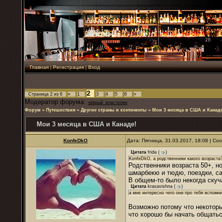
Главная
|
Регистрация
|
Вход
2
Страница
2
из
6
«
1
3
4
5
6
»
Модератор форума:
чёрный_властелин
Форум
»
Путешествия
»
Другие страны и континенты
»
Мои 3 месяца в США и Канаде
Мои 3 месяца в США и Канаде!
KonfeDkO
Дата: Пятница, 31.03.2017, 18:08 | С
Цитата
frida
(
)
KonfeDkO, а родственники какого возраста?
Родственники возраста 50+, но
шмарбекю и тюдю, поездки, са
В общем-то было некогда скуч
Цитата
krasavishna
(
)
а мне интересно чего они про тебя вспомн
Возможно потому что некотор
что хорошо бы начать общаться