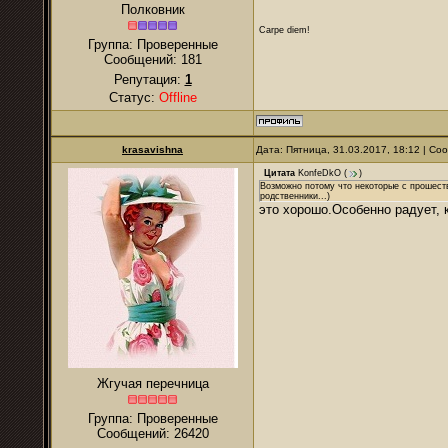
Полковник
Carpe diem!
Группа: Проверенные
Сообщений:
181
Репутация:
1
Статус:
Offline
krasavishna
Дата: Пятница, 31.03.2017, 18:12 | С
Цитата
KonfeDkO
(
)
Возможно потому что некоторые с прошеств
родственники...)
это хорошо.Особенно радует, 
Жгучая перечница
Группа: Проверенные
Сообщений:
26420