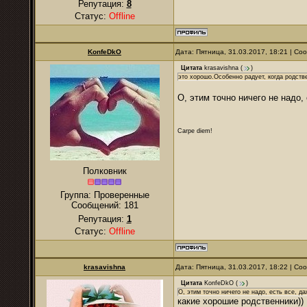
Репутация:
8
Статус:
Offline
KonfeDkO
Дата: Пятница, 31.03.2017, 18:21 | С
Цитата
krasavishna
(
)
это хорошо.Особенно радует, когда родств
О, этим точно ничего не надо,
Carpe diem!
Полковник
Группа: Проверенные
Сообщений:
181
Репутация:
1
Статус:
Offline
krasavishna
Дата: Пятница, 31.03.2017, 18:22 | С
Цитата
KonfeDkO
(
)
О, этим точно ничего не надо, есть все, д
какие хорошие родственники))