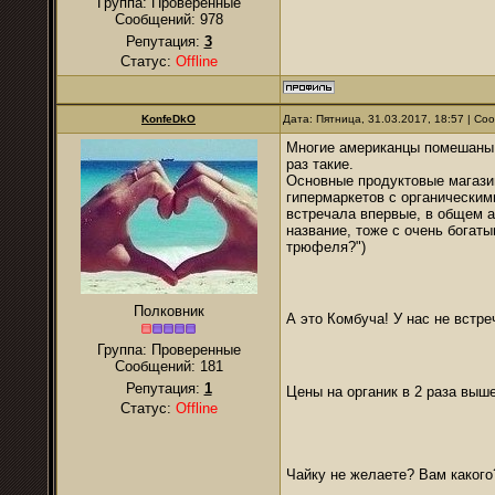
Группа: Проверенные
Сообщений:
978
Репутация:
3
Статус:
Offline
KonfeDkO
Дата: Пятница, 31.03.2017, 18:57 | С
Многие американцы помешаны н
раз такие.
Основные продуктовые магазин
гипермаркетов с органическим
встречала впервые, в общем а
название, тоже с очень богат
трюфеля?")
Полковник
А это Комбуча! У нас не вст
Группа: Проверенные
Сообщений:
181
Репутация:
1
Цены на органик в 2 раза выше
Статус:
Offline
Чайку не желаете? Вам какого