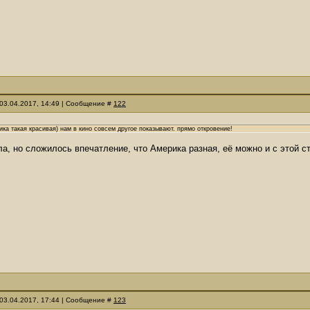
03.04.2017, 14:49 | Сообщение #
122
ка такая красивая) нам в кино совсем другое показывают. прямо откровение!
а, но сложилось впечатление, что Америка разная, её можно и с этой ст
03.04.2017, 17:44 | Сообщение #
123