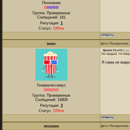
Полковник
Группа: Проверенные
Сообщений:
181
Репутация:
1
Статус:
Offline
buggy
Дата: Понедельник, 
Цитата
Elka444
(
)
Не ожидала, что Амери
Я сама не видел
Генералиссимус
Группа: Проверенные
Сообщений:
16809
Репутация:
3
Статус:
Offline
другарица
Дата: Понедельник, 