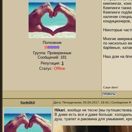
кемпингах, коих
Кемпинги также
Кемпинги подбир
наличие специа
кондиционеров,
Некоторые част
Многие америка
Полковник
по несколько ме
барбекью, катаю
Группа: Проверенные
Наш дом на бл
Сообщений:
181
Репутация:
1
Статус:
Offline
Carpe diem!
KonfeDkO
Дата: Понедельник, 03.04.2017, 19:42 | Сообщение #
Hikari
, вообще не тесно (мы путешествовал
В доме есть все и даже больше: холодиль
душ, туалет и раковина для умывания, кро