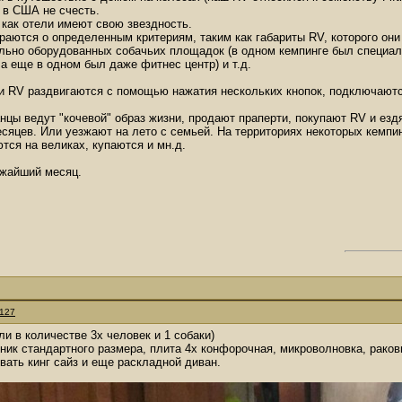
 в США не счесть.
 как отели имеют свою звездность.
аются о определенным критериям, таким как габариты RV, которого они 
льно оборудованных собачьих площадок (в одном кемпинге был специал
 а еще в одном был даже фитнес центр) и т.д.
и RV раздвигаются с помощью нажатия нескольких кнопок, подключаются 
нцы ведут "кочевой" образ жизни, продают праперти, покупают RV и ездя
сяцев. Или уезжают на лето с семьей. На территориях некоторых кемпинг
тся на великах, купаются и мн.д.
ижайший месяц.
127
и в количестве 3х человек и 1 собаки)
ник стандартного размера, плита 4х конфорочная, микроволновка, рако
вать кинг сайз и еще раскладной диван.