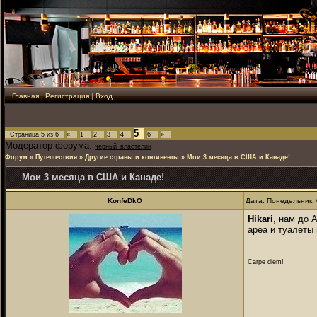
Главная
|
Регистрация
|
Вход
5
Страница
5
из
6
«
1
2
3
4
6
»
Модератор форума:
чёрный_властелин
Форум
»
Путешествия
»
Другие страны и континенты
»
Мои 3 месяца в США и Канаде!
Мои 3 месяца в США и Канаде!
KonfeDkO
Дата: Понедельник, 
Hikari
, нам до 
ареа и туалеты 
Carpe diem!