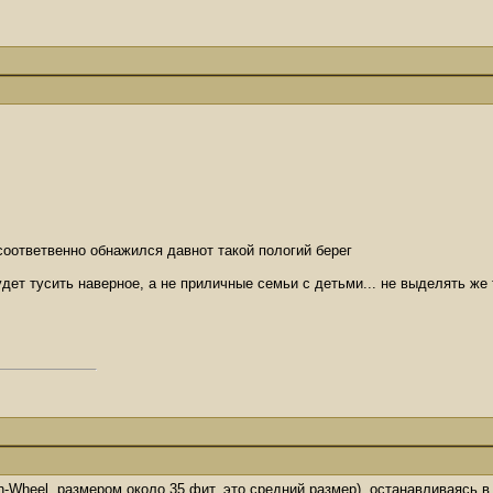
 соответвенно обнажился давнот такой пологий берег
дет тусить наверное, а не приличные семьи с детьми... не выделять же 
h-Wheel, размером около 35 фит, это средний размер), останавливаясь 