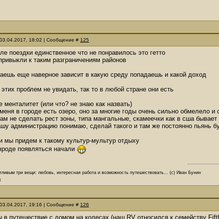
03.04.2017, 18:02 | Сообщение #
125
ле поездки единственное что не понравилось это гетто
 привыкли к таким разграничениям районов
жаешь еще наверное зависит в какую среду попадаешь и какой доход
 этих проблем не увидать, так то в любой стране они есть
е менталитет (или что? не знаю как назвать)
меня в городе есть озеро, оно за многие годы очень сильно обмелело и
ам не сделать рест зоны, типа мангальные, скамеечки как в сша бывает
ашу администрацию понимаю, сделай такого и там же постоянно пьянь бу
 и мы придем к такому культур-мультур отдыху
 вроде появляться начали
тливым три вещи: любовь, интересная работа и возможность путешествовать… (с) Иван Бунин
t
03.04.2017, 19:16 | Сообщение #
126
 в путешествие с домом на колесах (наш RV относился к семейству Fift