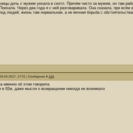
ницы дочь с мужем уехала в сиэтл. Причём чисто за мужем, он там рабо
Поехала. Через два года я с ней разговаривала. Она сказала, при всём
под людей, жизнь там нормальная, а не вечная борьба с обстоятельствам
03.04.2017, 17:51 | Сообщение #
124
она именно об этом говорила.
и в 92м, даже мысли о возвращении никогда не возникало