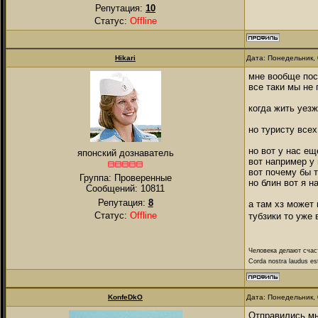
Репутация:
10
Статус:
Offline
Hikari
Дата: Понедельник, 
мне вообще пос
все таки мы не
когда жить уез
но туристу всех
но вот у нас ещ
японский дознаватель
вот например у 
вот почему бы т
Группа: Проверенные
но блин вот я н
Сообщений:
10811
Репутация:
8
а там хз может
Статус:
Offline
тубзики то уже
Человека делают счас
Corda nostra laudus es
KonfeDkO
Дата: Понедельник, 
Отправились мы