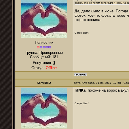
скажи, это же летом дело было? июнь? а о
Да, дело было в июне. Погода
фоток, кое-что фотала через 
отфотожопила...
Carpe diem!
Полковник
Группа: Проверенные
Сообщений:
181
Репутация:
1
Статус:
Offline
KonfeDkO
Дата: Суббота, 01.04.2017, 12:58 | С
IrINKa
, похоже на ворох макул
Carpe diem!