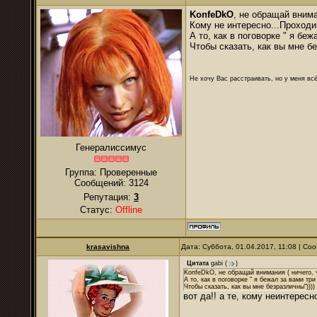
KonfeDkO
, не обращай внима
Кому не интересно...Проход
А то, как в поговорке " я беж
Чтобы сказать, как вы мне бе
Не хочу Вас расстраивать, но у меня всё
Генералиссимус
Группа: Проверенные
Сообщений:
3124
Репутация:
3
Статус:
Offline
krasavishna
Дата: Суббота, 01.04.2017, 11:08 | С
Цитата
gabi
(
)
KonfeDkO, не обращай внимания ( ничего, 
А то, как в поговорке " я бежал за вами три
Чтобы сказать, как вы мне безразличны"))))
вот да!! а те, кому неинтерес