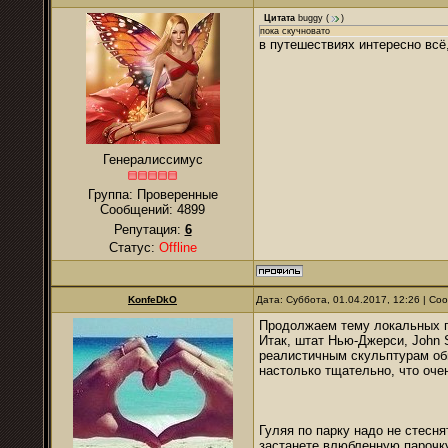
Цитата
buggy
(
)
пока скучновато
в путешествиях интересно всё
Генералиссимус
Группа: Проверенные
Сообщений:
4899
Репутация:
6
Статус:
Offline
KonfeDkO
Дата: Суббота, 01.04.2017, 12:26 | С
Продолжаем тему локальных п
Итак, штат Нью-Джерси, John S
реалистичным скульптурам об
настолько тщательно, что оче
Гуляя по парку надо не стесня
застанете влюбленную парочку