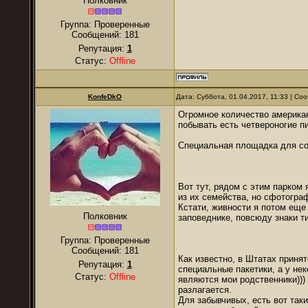
Полковник
Группа: Проверенные
Сообщений:
181
Репутация:
1
Статус:
Offline
KonfeDkO
Дата: Суббота, 01.04.2017, 11:33 | С
Огромное количество американ
побывать есть четвероногие пи
Специальная площадка для со
Вот тут, рядом с этим парком 
из их семейства, но сфотогра
Кстати, живности я потом еще
Полковник
заповеднике, повсюду знаки ти
Группа: Проверенные
Сообщений:
181
Как известно, в Штатах принят
Репутация:
1
специальные пакетики, а у не
Статус:
Offline
являются мои родственники)))
разлагается.
Для забывчивых, есть вот так