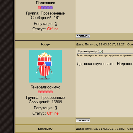
Полковник
Группа: Проверенные
Сообщений:
181
Репутация:
1
Статус:
Offline
buggy
Дата: Пятница, 31.03.2017, 22:27 | С
Цитата
qwerty
(
)
Мне занудно читать про деревья и прилавк
Да, пока скучновато...Надеюсь
Генералиссимус
Группа: Проверенные
Сообщений:
16809
Репутация:
3
Статус:
Offline
KonfeDkO
Дата: Пятница, 31.03.2017, 23:52 | С