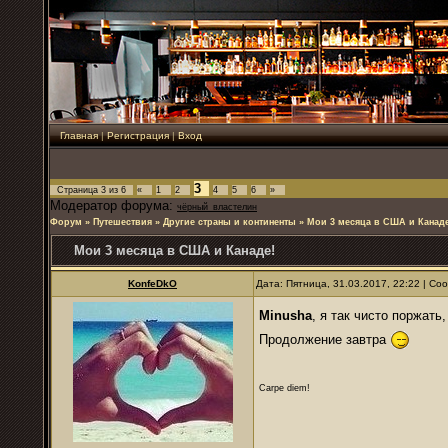
Главная
|
Регистрация
|
Вход
3
Страница
3
из
6
«
1
2
4
5
6
»
Модератор форума:
чёрный_властелин
Форум
»
Путешествия
»
Другие страны и континенты
»
Мои 3 месяца в США и Канаде
Мои 3 месяца в США и Канаде!
KonfeDkO
Дата: Пятница, 31.03.2017, 22:22 | С
Minusha
, я так чисто поржат
Продолжение завтра
Carpe diem!