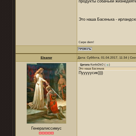
продукты собачьей жизнедеят
Это наша Басенька - ирландск
Carpe diem!
Eleanor
Дата: Суббота, 01.04.2017, 11:34 | С
Цитата
KonfeDkO
(
)
Это наша Басенька
Пууууусик))))
Генералиссимус