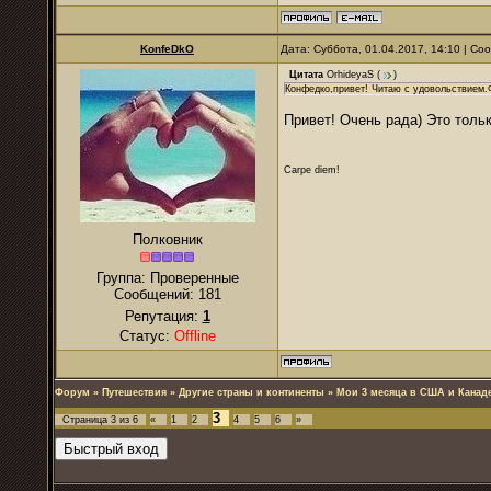
KonfeDkO
Дата: Суббота, 01.04.2017, 14:10 | С
Цитата
OrhideyaS
(
)
Конфедко,привет! Читаю с удовольствием.
Привет! Очень рада) Это толь
Carpe diem!
Полковник
Группа: Проверенные
Сообщений:
181
Репутация:
1
Статус:
Offline
Форум
»
Путешествия
»
Другие страны и континенты
»
Мои 3 месяца в США и Канаде
3
Страница
3
из
6
«
1
2
4
5
6
»