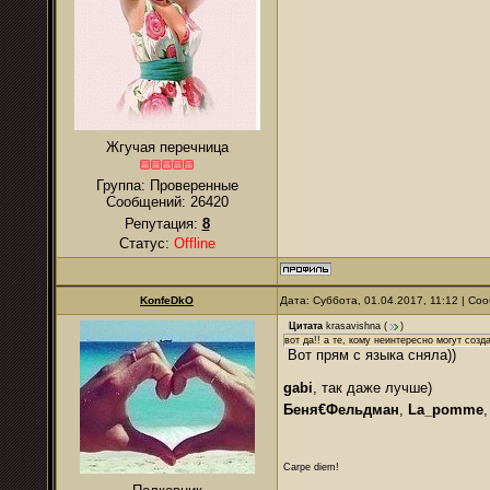
Жгучая перечница
Группа: Проверенные
Сообщений:
26420
Репутация:
8
Статус:
Offline
KonfeDkO
Дата: Суббота, 01.04.2017, 11:12 | С
Цитата
krasavishna
(
)
вот да!! а те, кому неинтересно могут соз
Вот прям с языка сняла))
gabi
, так даже лучше)
Беня€Фельдман
,
La_pomme
Carpe diem!