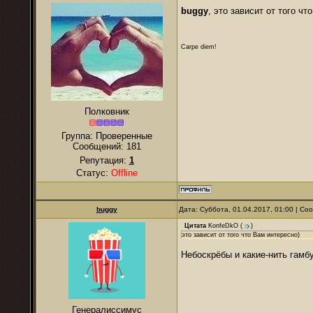
buggy
, это зависит от того ч
Carpe diem!
Полковник
Группа: Проверенные
Сообщений:
181
Репутация:
1
Статус:
Offline
buggy
Дата: Суббота, 01.04.2017, 01:00 | С
Цитата
KonfeDkO
(
)
это зависит от того что Вам интересно)
Небоскрёбы и какие-нить гамб
Генералиссимус