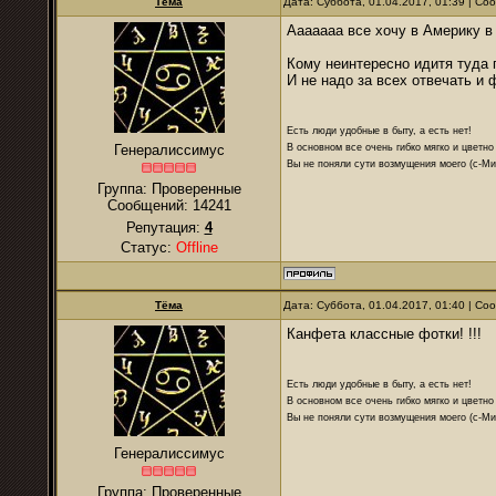
Тёма
Дата: Суббота, 01.04.2017, 01:39 | С
Ааааааа все хочу в Америку в 
Кому неинтересно идитя туда 
И не надо за всех отвечать и 
Есть люди удобные в быту, а есть нет!
В основном все очень гибко мягко и цветно
Генералиссимус
Вы не поняли сути возмущения моего (с-М
Группа: Проверенные
Сообщений:
14241
Репутация:
4
Статус:
Offline
Тёма
Дата: Суббота, 01.04.2017, 01:40 | С
Канфета классные фотки! !!!
Есть люди удобные в быту, а есть нет!
В основном все очень гибко мягко и цветно
Вы не поняли сути возмущения моего (с-М
Генералиссимус
Группа: Проверенные