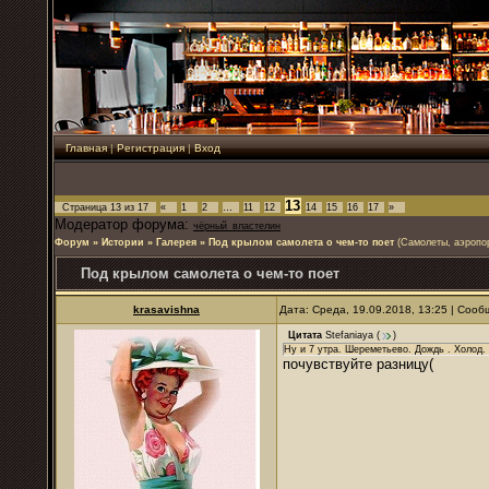
Главная
|
Регистрация
|
Вход
13
Страница
13
из
17
«
1
2
…
11
12
14
15
16
17
»
Модератор форума:
чёрный_властелин
Форум
»
Истории
»
Галерея
»
Под крылом самолета о чем-то поет
(Самолеты, аэропо
Под крылом самолета о чем-то поет
krasavishna
Дата: Среда, 19.09.2018, 13:25 | Соо
Цитата
Stefaniaya
(
)
Ну и 7 утра. Шереметьево. Дождь . Холод.
почувствуйте разницу(