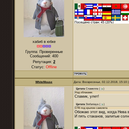
хабиб в юбке
Группа: Проверенные
Сообщений:
400
Репутация:
2
Статус:
Offline
WhiteMouse
Дата: Воскресенье, 02.12.2018, 15:10
Цитата
Спамелла
(
)
Над облаками.
Спамик, улет!
Цитата
Stefaniaya
(
)
СПб под крылом самолета
Обожаю этот вид, когда Нева 
И пять стаканов, залитые солн