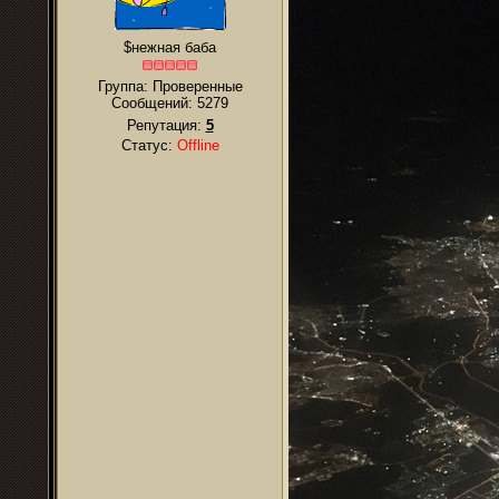
$нежная баба
Группа: Проверенные
Сообщений:
5279
Репутация:
5
Статус:
Offline