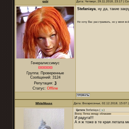
gabi
Дата: Четверг, 29.11.2018, 23:17 | 
Stefaniaya
, ну да, такие закр
Не хочу Вас расстраивать, но у меня всё
Генералиссимус
Группа: Проверенные
Сообщений:
3124
Репутация:
3
Статус:
Offline
WhiteMouse
Дата: Воскресенье, 02.12.2018, 15:07
Цитата
Stefaniaya
(
)
Внизу Литва между облаками
И радуга!!!
А я ж тоже в те края летала 