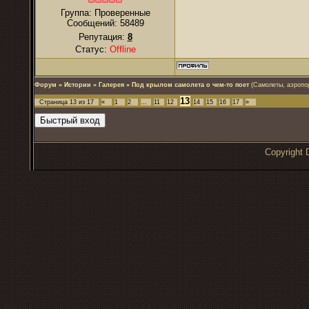
Группа: Проверенные
Сообщений:
58489
Репутация:
8
Статус:
Offline
Форум
»
Истории
»
Галерея
»
Под крылом самолета о чем-то поет
(Самолеты, аэропо
13
Страница
13
из
17
«
1
2
…
11
12
14
15
16
17
»
Copyrigh