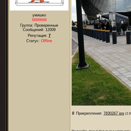
умишко
Группа: Проверенные
Сообщений:
12009
Репутация:
7
Статус:
Offline
Прикрепления:
7830267.jpg
(2.
Послушайте, друзья! Нельзя же в самом деле п