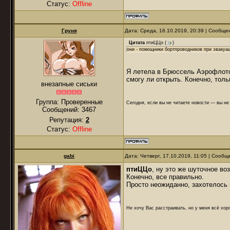
Статус:
Offline
Груня
Дата: Среда, 16.10.2019, 20:39 | Сообщ
Цитата
птиЦЦо
(
)
они - помощники бортпроводников при эвакуац
Я летела в Брюссель Аэрофлотом
смогу ли открыть. Конечно, толь
внезапные сиськи
Группа: Проверенные
Сегодня, если вы не читаете новости — вы н
Сообщений:
3467
Репутация:
2
Статус:
Offline
gabi
Дата: Четверг, 17.10.2019, 11:05 | Сооб
птиЦЦо
, ну это же шуточное во
Конечно, все правильно.
Просто неожиданно, захотелось в
Не хочу Вас расстраивать, но у меня всё хоро