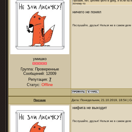
Прозаик, нет, цепляю фото в gpeg, и если на 
почему-то
ничего не понял
Послушайте, друзья! Нельзя же в самом деле п
умишко
Группа: Проверенные
Сообщений:
12009
Репутация:
7
Статус:
Offline
Прозаик
Дата: Понедельник, 21.10.2019, 18:54 |
нифига не выходит
Послушайте, друзья! Нельзя же в самом деле п