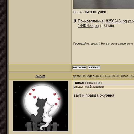
несколько штучек
Прикрепления:
8256246.jpg
(2.
1440790.jpg
(1.57 Mb)
Послушайте, друзья! Нельзя же в самом деле п
Aurum
Дата: Понедельник, 21.10.2019, 18:45 |
Цитата
Прозаик
(
)
увидел новый аэропорт
вау! и правда охуэнна