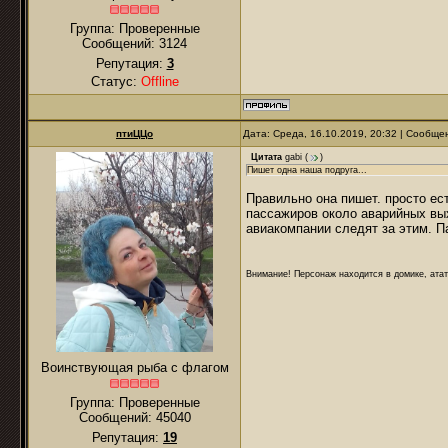
Группа: Проверенные
Сообщений:
3124
Репутация:
3
Статус:
Offline
птиЦЦо
Дата: Среда, 16.10.2019, 20:32 | Сообщ
Цитата
gabi
(
)
Пишет одна наша подруга...
Правильно она пишет. просто е
пассажиров около аварийных вых
авиакомпании следят за этим. 
Внимание! Персонаж находится в домике, атат
Воинствующая рыба с флагом
Группа: Проверенные
Сообщений:
45040
Репутация:
19