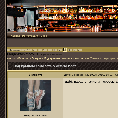
Главная
|
Регистрация
|
Вход
15
Страница
15
из
17
«
1
2
…
13
14
16
17
»
Модератор форума:
чёрный_властелин
Форум
»
Истории
»
Галерея
»
Под крылом самолета о чем-то поет
(Самолеты, аэропорты, 
Под крылом самолета о чем-то поет
Stefaniaya
Дата: Воскресенье, 19.05.2019, 14:01 |
gabi
, народ с таким интересом 
Генералиссимус