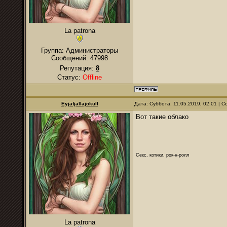
La patrona
Группа: Администраторы
Сообщений:
47998
Репутация:
8
Статус:
Offline
Eyjafjallajokull
Дата: Суббота, 11.05.2019, 02:01 |
Вот такие облако
Секс, котики, рок-н-ролл
La patrona