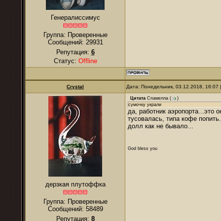
Генералиссимус
Группа: Проверенные
Сообщений:
29931
Репутация:
6
Статус:
Offline
Crystal
Дата: Понедельник, 03.12.2018, 16:07
Цитата
Спамелла
(
)
сумочку украли
да, работник аэропорта...это 
тусовалась, типа кофе попить.
долл как не бывало...
God bless you
дерзкая плутоффка
Группа: Проверенные
Сообщений:
58489
Репутация:
8