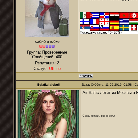
хабиб в юбке
Группа: Проверенные
Сообщений:
400
Репутация:
2
Статус:
Offline
Eyjafjallajokull
Дата: Суббота, 11.05.2019, 01:58 |
Air Baltic летит из Москвы в 
Секс, котики, рок-н-ролл