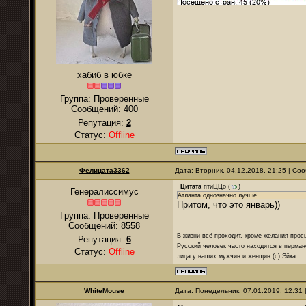
хабиб в юбке
Группа: Проверенные
Сообщений:
400
Репутация:
2
Статус:
Offline
Фелицата3362
Дата: Вторник, 04.12.2018, 21:25 | С
Цитата
птиЦЦо
(
)
Генералиссимус
Атланта однозначно лучше.
Притом, что это январь))
Группа: Проверенные
Сообщений:
8558
В жизни всё проходит, кроме желания прос
Репутация:
6
Русский человек часто находится в перман
Статус:
Offline
лица у наших мужчин и женщин (с) Эйка
WhiteMouse
Дата: Понедельник, 07.01.2019, 12:31