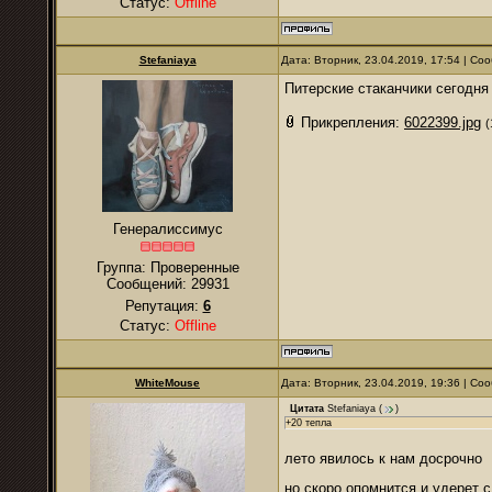
Статус:
Offline
Stefaniaya
Дата: Вторник, 23.04.2019, 17:54 | С
Питерские стаканчики сегодня
Прикрепления:
6022399.jpg
(
Генералиссимус
Группа: Проверенные
Сообщений:
29931
Репутация:
6
Статус:
Offline
WhiteMouse
Дата: Вторник, 23.04.2019, 19:36 | С
Цитата
Stefaniaya
(
)
+20 тепла
лето явилось к нам досрочно
но скоро опомнится и удерет с