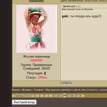
krasavishna
Дата: Воскресенье, 19.05.2019, 14:00
Цитата
gabi
(
)
Капсульный отель во Внуково
gabi
, ты откуда иль куда?)
Жгучая перечница
Группа: Проверенные
Сообщений:
26420
Репутация:
8
Статус:
Offline
Форум
»
Истории
»
Галерея
»
Под крылом самолета о чем-то поет
(Самолеты, аэропо
14
Страница
14
из
17
«
1
2
…
12
13
15
16
17
»