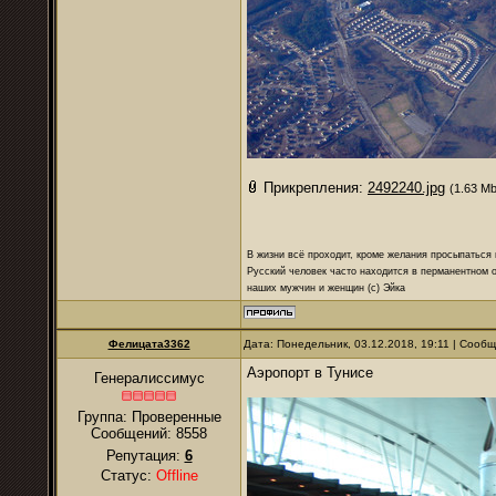
Прикрепления:
2492240.jpg
(1.63 Mb
В жизни всё проходит, кроме желания просыпаться 
Русский человек часто находится в перманентном о
наших мужчин и женщин (с) Эйка
Фелицата3362
Дата: Понедельник, 03.12.2018, 19:11 | Сооб
Аэропорт в Тунисе
Генералиссимус
Группа: Проверенные
Сообщений:
8558
Репутация:
6
Статус:
Offline