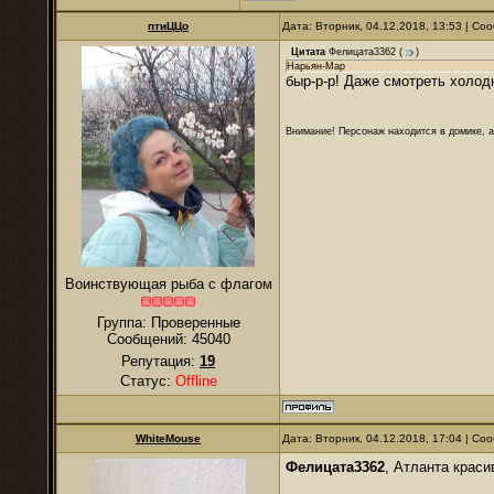
птиЦЦо
Дата: Вторник, 04.12.2018, 13:53 | С
Цитата
Фелицата3362
(
)
Нарьян-Мар
быр-р-р! Даже смотреть холод
Внимание! Персонаж находится в домике, а
Воинствующая рыба с флагом
Группа: Проверенные
Сообщений:
45040
Репутация:
19
Статус:
Offline
WhiteMouse
Дата: Вторник, 04.12.2018, 17:04 | С
Фелицата3362
, Атланта краси