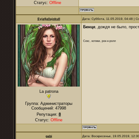
Статус:
Offline
Eyjafjallajokull
Дата: Суббота, 11.05.2019, 04:48 |
Бенце
, дождя не было, прос
Секс, котики, рок-н-ролл
La patrona
Группа: Администраторы
Сообщений:
47998
Репутация:
8
Статус:
Offline
gabi
Дата: Воскресенье, 19.05.2019, 12: