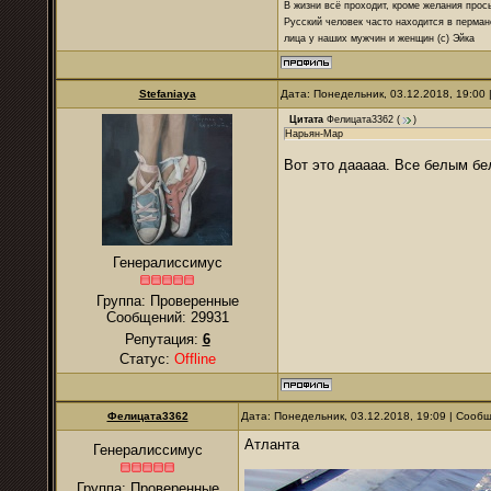
В жизни всё проходит, кроме желания прос
Русский человек часто находится в перман
лица у наших мужчин и женщин (с) Эйка
Stefaniaya
Дата: Понедельник, 03.12.2018, 19:00
Цитата
Фелицата3362
(
)
Нарьян-Мар
Вот это дааааа. Все белым бе
Генералиссимус
Группа: Проверенные
Сообщений:
29931
Репутация:
6
Статус:
Offline
Фелицата3362
Дата: Понедельник, 03.12.2018, 19:09 | Сооб
Атланта
Генералиссимус
Группа: Проверенные