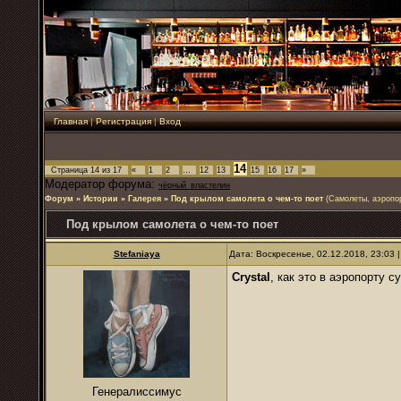
Главная
|
Регистрация
|
Вход
14
Страница
14
из
17
«
1
2
…
12
13
15
16
17
»
Модератор форума:
чёрный_властелин
Форум
»
Истории
»
Галерея
»
Под крылом самолета о чем-то поет
(Самолеты, аэропо
Под крылом самолета о чем-то поет
Stefaniaya
Дата: Воскресенье, 02.12.2018, 23:03
Crystal
, как это в аэропорту 
Генералиссимус