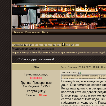
Главная
|
Регистрация
|
Вход
12
Страница
12
из
14
«
1
2
…
10
11
13
14
»
Модератор форума:
JudgeDredd
Форум
»
Чилаут
»
Живой уголок
»
Собака - друг человека!
(Чем больше узнаю людей -
Собака - друг человека!
Elka
Дата: Вторник, 23.06.2020, 11:23 | С
Цитата
Zarrina
(
)
Генералиссимус
Ребенок увидел как собака сбежала с учас
стояли взрослые мужики и просто наблюда
Пожалуйста, все владельцы со
Группа: Проверенные
даче. Они помогают спасти жи
Сообщений:
12158
Когда наш дрался, и сестра р
Репутация:
2
налетел( хотя он добряк редки
Статус:
Offline
В этом году те же в том же ме
сестра сказала: Вам надо, Вы 
габаритам и пушистости. Приш