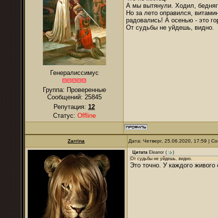
А мы вытянули. Ходил, бедняг
Но за лето оправился, витами
радовались! А осенью - это го
От судьбы не уйдешь, видно.
Генералиссимус
Группа: Проверенные
Сообщений:
25845
Репутация:
12
Статус:
Offline
Zarrina
Дата: Четверг, 25.06.2020, 17:59 | 
Цитата
Eleanor
(
)
От судьбы не уйдешь, видно.
Это точно. У каждого живого