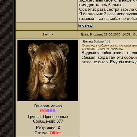
задние лапы своего, а нашего 
ему досталось больше.
Оба этих раза сестра забыла б
Я баллончик 2 раза использова
газовый - газ на собак не дейс
Zarrina
Дата: Вторник, 23.06.2020, 14:58 | 
Цитата
Gutierre
(
)
Очень жаль собачку, жаль, что такая тра
случится, я этого не переживу.
Видимо у собак тоже есть св
сбежал, когда там эти собаки
этого не было. Ему бы жить д
Генерал-майор
Группа: Проверенные
Сообщений:
377
Репутация:
2
Статус:
Offline