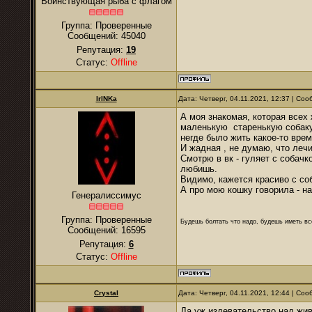
Воинствующая рыба с флагом
Группа: Проверенные
Сообщений:
45040
Репутация:
19
Статус:
Offline
IrINKa
Дата: Четверг, 04.11.2021, 12:37 | Со
А моя знакомая, которая всех 
маленькую старенькую собаку 
негде было жить какое-то врем
И жадная , не думаю, что лечи
Смотрю в вк - гуляет с собачко
любишь.
Видимо, кажется красиво с со
А про мою кошку говорила - на
Генералиссимус
Группа: Проверенные
Будешь болтать что надо, будешь иметь все
Сообщений:
16595
Репутация:
6
Статус:
Offline
Crystal
Дата: Четверг, 04.11.2021, 12:44 | Со
Да уж издевательство над жи