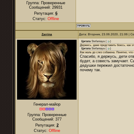
Группа: Проверенные
Сообщений:
29931
Репутация:
6
Статус:
Offline
Zarrina
Дата: Вторник, 23.06.2020, 21:06 | 
Цитата
Stefaniaya
(
)
Держись, даже представить боюсь, как э
Цитата
Stefaniaya
(
)
Как жаль до слез собакена. Понятно, что
Спасибо, я держусь, дети от
будет, а совесть замучает. С
дедушки пережил достаточно 
почему так.
Генерал-майор
Группа: Проверенные
Сообщений:
377
Репутация:
2
Статус:
Offline