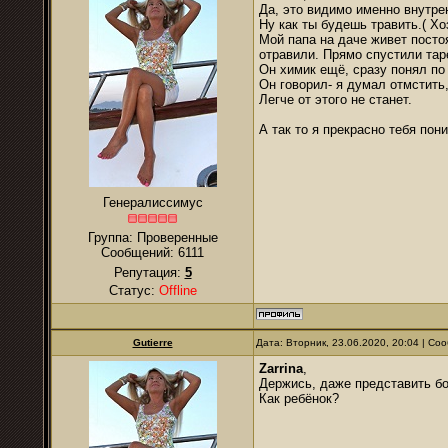
Да, это видимо именно внутре
Ну как ты будешь травить.( Х
Мой папа на даче живет посто
отравили. Прямо спустили таре
Он химик ещё, сразу понял по 
Он говорил- я думал отмстить,
Легче от этого не станет.
А так то я прекрасно тебя пон
Генералиссимус
Группа: Проверенные
Сообщений:
6111
Репутация:
5
Статус:
Offline
Gutierre
Дата: Вторник, 23.06.2020, 20:04 | С
Zarrina
,
Держись, даже представить бо
Как ребёнок?