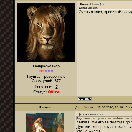
Цитата
Eleanor
(
)
Сбила машина
Очень жалко, красивый песик
Генерал-майор
Группа: Проверенные
Сообщений:
377
Репутация:
2
Статус:
Offline
Eleanor
Дата: Четверг, 25.06.2020, 16:16 | С
Цитата
Zarrina
(
)
Когда животные трагически погибают, это 
Zarrina
, мы его за полгода до
Думали, концы отдаст, капель
что не жилец.