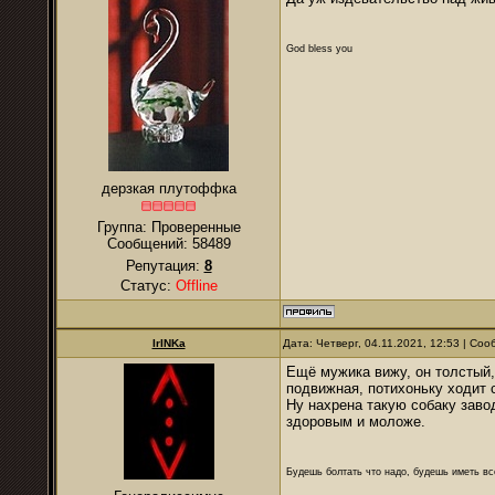
God bless you
дерзкая плутоффка
Группа: Проверенные
Сообщений:
58489
Репутация:
8
Статус:
Offline
IrINKa
Дата: Четверг, 04.11.2021, 12:53 | Со
Ещё мужика вижу, он толстый, 
подвижная, потихоньку ходит 
Ну нахрена такую собаку завод
здоровым и моложе.
Будешь болтать что надо, будешь иметь все