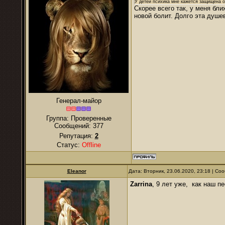
У детей психика мне кажется защищена от
Скорее всего так, у меня бли
новой болит. Долго эта душе
Генерал-майор
Группа: Проверенные
Сообщений:
377
Репутация:
2
Статус:
Offline
Eleanor
Дата: Вторник, 23.06.2020, 23:18 | С
Zarrina
, 9 лет уже, как наш п