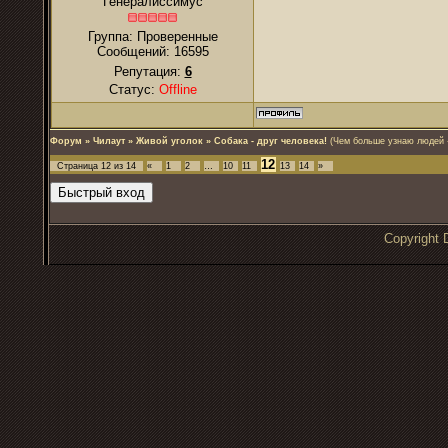
Генералиссимус
Группа: Проверенные
Сообщений:
16595
Репутация:
6
Статус:
Offline
Форум
»
Чилаут
»
Живой уголок
»
Собака - друг человека!
(Чем больше узнаю людей -
12
Страница
12
из
14
«
1
2
…
10
11
13
14
»
Copyrigh