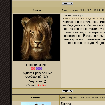
Zarrina
Дата: Вторник, 23.06.2020, 19:34 | 
Цитата
Gutierre
(
)
Zarrina,А как так, что соседские собаки 
Когда это все случилось, мн
вообще домой собирались еха
все так серьезно, думала у 
стало понятно, что потрепал
повреждения. Ехать на дачу 
разговаривать с хозяевами н
от них ничего не надо. На да
Генерал-майор
Группа: Проверенные
Сообщений:
377
Репутация:
2
Статус:
Offline
Gutierre
Дата: Вторник, 23.06.2020, 19:55 | С
Zarrina
,