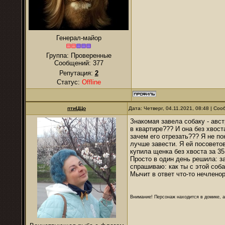
Генерал-майор
Группа: Проверенные
Сообщений:
377
Репутация:
2
Статус:
Offline
птиЦЦо
Дата: Четверг, 04.11.2021, 08:48 | Со
Знакомая завела собаку - авс
в квартире??? И она без хвос
зачем его отрезать??? Я не по
лучше завести. Я ей посовето
купила щенка без хвоста за 35
Просто в один день решила: за
спрашиваю: как ты с этой соб
Мычит в ответ что-то нечлено
Внимание! Персонаж находится в домике, а