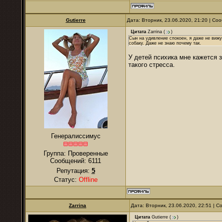
Gutierre
Дата: Вторник, 23.06.2020, 21:20 | С
Цитата
Zarrina
(
)
Сын на удивление спокоен, я даже не вижу
собаку. Даже не знаю почему так.
У детей психика мне кажется 
такого стресса.
Генералиссимус
Группа: Проверенные
Сообщений:
6111
Репутация:
5
Статус:
Offline
Zarrina
Дата: Вторник, 23.06.2020, 22:51 | 
Цитата
Gutierre
(
)