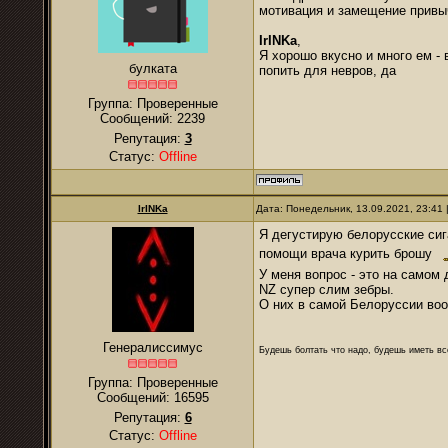
мотивация и замещение привыч
IrINKa
,
Я хорошо вкусно и много ем - 
булката
попить для невров, да
Группа: Проверенные
Сообщений:
2239
Репутация:
3
Статус:
Offline
IrINKa
Дата: Понедельник, 13.09.2021, 23:41
Я дегустирую белорусские сига
помощи врача курить брошу
У меня вопрос - это на самом 
NZ супер слим зебры.
О них в самой Белоруссии во
Генералиссимус
Будешь болтать что надо, будешь иметь все
Группа: Проверенные
Сообщений:
16595
Репутация:
6
Статус:
Offline