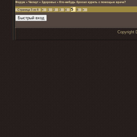
Форум
»
Чилаут
»
Здоровье
»
Кто-нибудь бросал курить с помощью врача?
5
Страница
5
из
6
«
1
2
3
4
6
»
Copyrigh