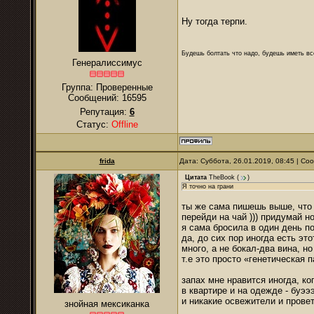
Ну тогда терпи.
Будешь болтать что надо, будешь иметь все
Генералиссимус
Группа: Проверенные
Сообщений:
16595
Репутация:
6
Статус:
Offline
frida
Дата: Суббота, 26.01.2019, 08:45 | С
Цитата
TheBook
(
)
Я точно на грани
ты же сама пишешь выше, что 
перейди на чай ))) придумай но
я сама бросила в один день по
да, до сих пор иногда есть эт
много, а не бокал-два вина, н
т.е это просто «генетическая 
запах мне нравится иногда, ко
в квартире и на одежде - буээ
и никакие освежители и провет
знойная мексиканка