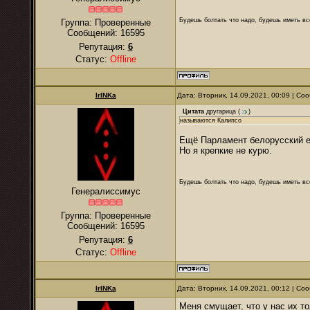
Будешь болтать что надо, будешь иметь все
Группа: Проверенные
Сообщений:
16595
Репутация:
6
Статус:
Offline
IrINKa
Дата: Вторник, 14.09.2021, 00:09 | С
Цитата
другарица
(
)
называются Калипсо
Ещё Парламент белорусский ест
Но я крепкие не курю.
Будешь болтать что надо, будешь иметь все
Генералиссимус
Группа: Проверенные
Сообщений:
16595
Репутация:
6
Статус:
Offline
IrINKa
Дата: Вторник, 14.09.2021, 00:12 | С
Меня смущает, что у нас их т