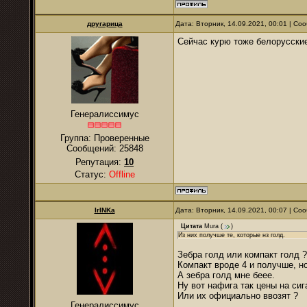
другарица
Дата: Вторник, 14.09.2021, 00:01 | С
Сейчас курю тоже белорусские
Генералиссимус
Группа: Проверенные
Сообщений:
25848
Репутация:
10
Статус:
Offline
IrINKa
Дата: Вторник, 14.09.2021, 00:07 | С
Цитата
Mura
(
)
Из них получше те, которые нз голд.
Зебра голд или компакт голд ?
Компакт вроде 4 и получше, но
А зебра голд мне беее.
Ну вот нафига так цены на си
Или их официально ввозят ?
Генералиссимус