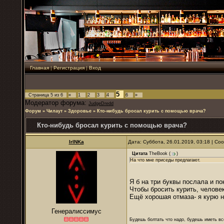
Главная
|
Регистрация
|
Вход
5
Страница
5
из
6
«
1
2
3
4
6
»
Модератор форума:
JudgeDredd
Форум
»
Чилаут
»
Здоровье
»
Кто-нибудь бросал курить с помощью врача?
Кто-нибудь бросал курить с помощью врача?
IrINKa
Дата: Суббота, 26.01.2019, 03:18 | С
Цитата
TheBook
(
)
На что мне приседы предлагают.
Я б на три буквы послала и по
Чтобы бросить курить, челове
Ещё хорошая отмаза- я курю на
Генералиссимус
Будешь болтать что надо, будешь иметь все