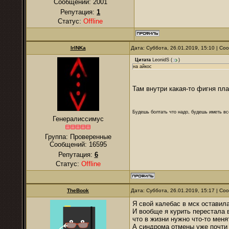
Сообщений:
2001
Репутация:
1
Статус:
Offline
IrINKa
Дата: Суббота, 26.01.2019, 15:10 | С
Цитата
LeonidS
(
)
на айкос
Там внутри какая-то фигня пла
Будешь болтать что надо, будешь иметь все
Генералиссимус
Группа: Проверенные
Сообщений:
16595
Репутация:
6
Статус:
Offline
TheBook
Дата: Суббота, 26.01.2019, 15:17 | С
Я свой калебас в мск оставила
И вообще я курить перестала 
что в жизни нужно что-то меня
А синдрома отмены уже почти 