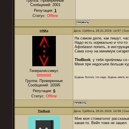
Группа: Проверенные
Сообщений:
2001
Репутация:
1
Статус:
Offline
IrINKa
Дата: Суббота, 26.01.2019, 14:57 | С
На самом деле, как пишут, ча
Надо есть нормально и что-то 
Афобазол попить, в инструкции
Сама хочу на минимум сигарет
TheBook
, у тебя проблемы со
Меня при недосыпе больше кур
Генералиссимус
Будешь болтать что надо, будешь иметь все
Группа: Проверенные
Сообщений:
16595
Репутация:
6
Статус:
Offline
TheBook
Дата: Суббота, 26.01.2019, 14:59 | С
Мне моя стоматолог рассказыва
какая-то. Вейп тоже не зашел.