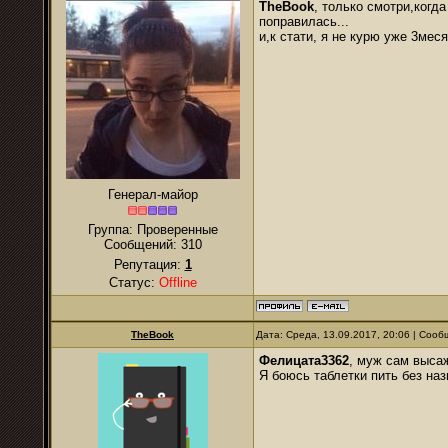
TheBook
, только смотри,когд
поправилась...
и,к стати, я не курю уже 3меся
Генерал-майор
Группа: Проверенные
Сообщений:
310
Репутация:
1
Статус:
Offline
TheBook
Дата: Среда, 13.09.2017, 20:06 | Соо
Фелицата3362
, муж сам высаж
Я боюсь таблетки пить без наз