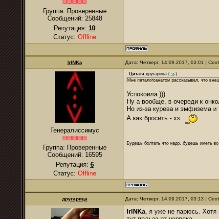
Группа: Проверенные
Сообщений:
25848
Репутация:
10
Статус:
Offline
IrINKa
Дата: Четверг, 14.09.2017, 03:01 | С
Цитата
другарица
(
)
Мне паталогоанатом рассказывал, что внеш
Успокоила )))
Ну а вообще, в очереди к онкол
Но из-за курева и эмфизема и 
А как бросить - хз
Генералиссимус
Будешь болтать что надо, будешь иметь все
Группа: Проверенные
Сообщений:
16595
Репутация:
6
Статус:
Offline
другарица
Дата: Четверг, 14.09.2017, 03:13 | С
IrINKa
, я уже не парюсь. Хотя
тут польза от нервяка.