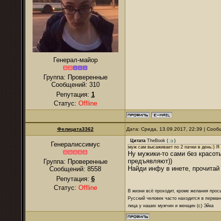
Генерал-майор
Группа: Проверенные
Сообщений:
310
Репутация:
1
Статус:
Offline
Фелицата3362
Дата: Среда, 13.09.2017, 22:39 | Соо
Цитата
TheBook
(
)
Генералиссимус
муж сам высаживает по 2 пачки в день:) Я
Ну мужики-то сами без красот
предъявляют))
Группа: Проверенные
Найди инфу в инете, прочитай 
Сообщений:
8558
Репутация:
6
Статус:
Offline
В жизни всё проходит, кроме желания прос
Русский человек часто находится в перман
лица у наших мужчин и женщин (с) Эйка