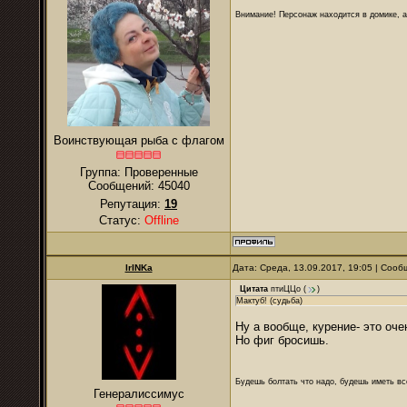
Внимание! Персонаж находится в домике, а
Воинствующая рыба с флагом
Группа: Проверенные
Сообщений:
45040
Репутация:
19
Статус:
Offline
IrINKa
Дата: Среда, 13.09.2017, 19:05 | Соо
Цитата
птиЦЦо
(
)
Мактуб! (судьба)
Ну а вообще, курение- это оче
Но фиг бросишь.
Будешь болтать что надо, будешь иметь все
Генералиссимус