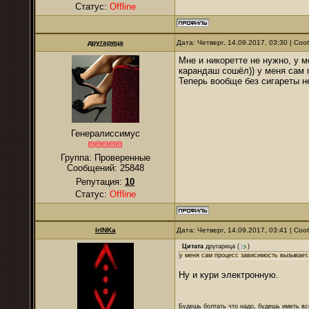
Статус:
Offline
другарица
Дата: Четверг, 14.09.2017, 03:30 | С
Мне и никоретте не нужно, у 
карандаш сошёл)) у меня сам 
Теперь вообще без сигареты н
Генералиссимус
Группа: Проверенные
Сообщений:
25848
Репутация:
10
Статус:
Offline
IrINKa
Дата: Четверг, 14.09.2017, 03:41 | С
Цитата
другарица
(
)
у меня сам процесс зависимость вызывает.
Ну и кури электронную.
Будешь болтать что надо, будешь иметь все