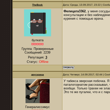
TheBook
Дата: Среда, 13.09.2017, 23:22 | Соо
Фелицата3362
, у меня сосуды
консультации и без наблюдения
курения с помощью врача.
булката
Группа: Проверенные
Сообщений:
2239
Репутация:
3
Статус:
Offline
другарица
Дата: Четверг, 14.09.2017, 02:44 | С
У табекса зверская побочка. Я
паталогоанатом рассказывал, 
вообще. Только трахеи не эла
Это те же пугалки, что и с пар
Генералиссимус