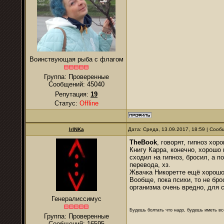
Воинствующая рыба с флагом
Группа: Проверенные
Сообщений:
45040
Репутация:
19
Статус:
Offline
IrINKa
Дата: Среда, 13.09.2017, 18:59 | Соо
TheBook
, говорят, гипноз хор
Книгу Карра, конечно, хорошо 
сходил на гипноз, бросил, а п
перевода, хз.
Жвачка Никоретте ещё хорошо, 
Вообще, пока психи, то не бро
организма очень вредно, для с
Генералиссимус
Будешь болтать что надо, будешь иметь все
Группа: Проверенные
Сообщений:
16595