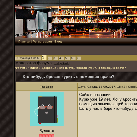
Главная
|
Регистрация
|
Вход
1
Страница
1
из
6
2
3
4
5
6
»
Модератор форума:
JudgeDredd
Форум
»
Чилаут
»
Здоровье
»
Кто-нибудь бросал курить с помощью врача?
Кто-нибудь бросал курить с помощью врача?
TheBook
Дата: Среда, 13.09.2017, 18:42 | Соо
Сабж в названии.
Курю уже 19 лет. Хочу бросит
помощью замещающей терапи
Есть у нас в баре кто-нибудь 
булката