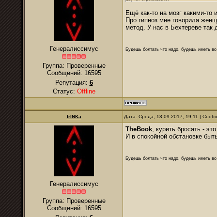
Ещё как-то на мозг какими-то 
Про гипноз мне говорила женщ
метод. У нас в Бехтереве так
Генералиссимус
Будешь болтать что надо, будешь иметь все
Группа: Проверенные
Сообщений:
16595
Репутация:
6
Статус:
Offline
IrINKa
Дата: Среда, 13.09.2017, 19:11 | Соо
TheBook
, курить бросать - эт
И в спокойной обстановке быть
Будешь болтать что надо, будешь иметь все
Генералиссимус
Группа: Проверенные
Сообщений:
16595