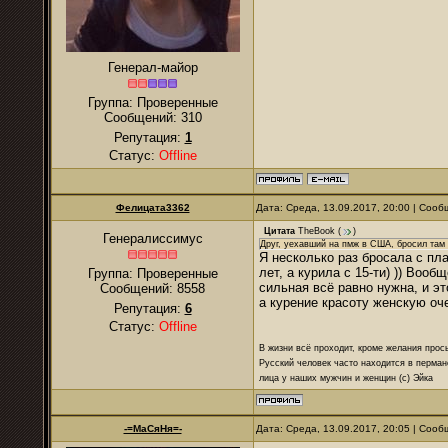
Генерал-майор
Группа: Проверенные
Сообщений:
310
Репутация:
1
Статус:
Offline
Фелицата3362
Дата: Среда, 13.09.2017, 20:00 | Соо
Цитата
TheBook
(
)
Генералиссимус
Друг, уехавший на пмж в США, бросил там
Я несколько раз бросала с пл
лет, а курила с 15-ти) )) Воо
Группа: Проверенные
сильная всё равно нужна, и э
Сообщений:
8558
а курение красоту женскую оч
Репутация:
6
Статус:
Offline
В жизни всё проходит, кроме желания прос
Русский человек часто находится в перман
лица у наших мужчин и женщин (с) Эйка
-=МаСяНя=-
Дата: Среда, 13.09.2017, 20:05 | Соо