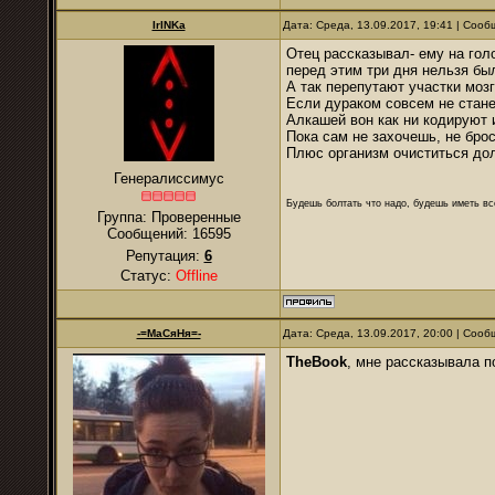
IrINKa
Дата: Среда, 13.09.2017, 19:41 | Соо
Отец рассказывал- ему на голо
перед этим три дня нельзя был
А так перепутают участки мозга
Если дураком совсем не стане
Алкашей вон как ни кодируют и
Пока сам не захочешь, не бро
Плюс организм очиститься долж
Генералиссимус
Будешь болтать что надо, будешь иметь все
Группа: Проверенные
Сообщений:
16595
Репутация:
6
Статус:
Offline
-=МаСяНя=-
Дата: Среда, 13.09.2017, 20:00 | Соо
TheBook
, мне рассказывала по