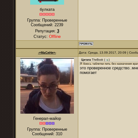
булката
Группа: Проверенные
Сообщений:
2239
Репутация:
3
Статус:
Offline
-=МаСяНя=-
Дата: Среда, 13.09.2017, 20:09 | Соо
Цитата
TheBook
(
)
Я боюсь таблетки пить без назначения вра
это проверенное средство..мне
помогает
Генерал-майор
Группа: Проверенные
Сообщений:
310