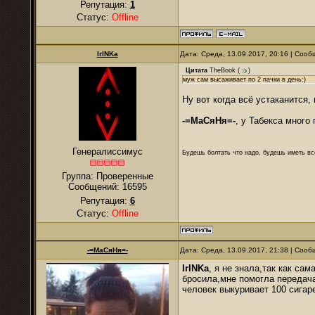
Репутация:
1
Статус:
Offline
IrINKa
Дата: Среда, 13.09.2017, 20:16 | Соо
Цитата
TheBook
(
)
муж сам высаживает по 2 пачки в день:)
Ну вот когда всё устаканится,
-=МаСяНя=-
, у Табекса много
Генералиссимус
Будешь болтать что надо, будешь иметь все
Группа: Проверенные
Сообщений:
16595
Репутация:
6
Статус:
Offline
-=МаСяНя=-
Дата: Среда, 13.09.2017, 21:38 | Соо
IrINKa
, я не знала,так как са
бросила,мне помогла передача
человек выкуривает 100 сигаре