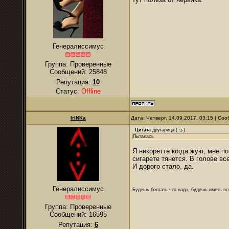
Генералиссимус
Группа: Проверенные
Сообщений:
25848
Репутация:
10
Статус:
Offline
IrINKa
Дата: Четверг, 14.09.2017, 03:15 | С
Цитата
другарица
(
)
Пыталась
Я никоретте когда жую, мне по
сигарете тянется. В голове вс
И дорого стало, да.
Генералиссимус
Будешь болтать что надо, будешь иметь все
Группа: Проверенные
Сообщений:
16595
Репутация:
6