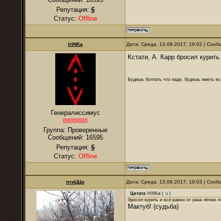
Репутация:
6
Статус:
Offline
IrINKa
Дата: Среда, 13.09.2017, 19:02 | Соо
Кстати, А. Карр бросил курить
Будешь болтать что надо, будешь иметь все
Генералиссимус
Группа: Проверенные
Сообщений:
16595
Репутация:
6
Статус:
Offline
птиЦЦо
Дата: Среда, 13.09.2017, 19:03 | Соо
Цитата
IrINKa
(
)
бросил курить и всё-равно от рака лёгких 
Мактуб! (судьба)