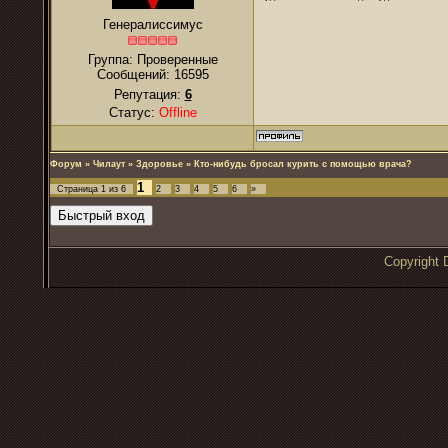
Генералиссимус
Группа: Проверенные
Сообщений:
16595
Репутация:
6
Статус:
Offline
Форум
»
Чилаут
»
Здоровье
»
Кто-нибудь бросал курить с помощью врача?
1
Страница
1
из
6
2
3
4
5
6
»
Copyrigh