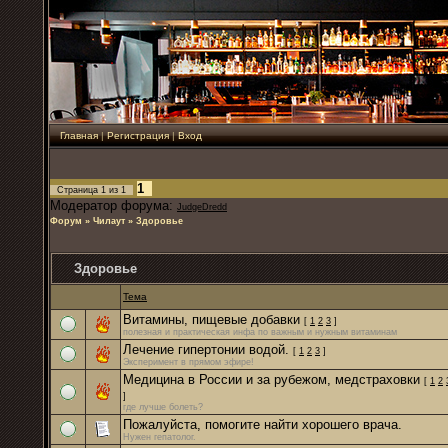
Главная
|
Регистрация
|
Вход
1
Страница
1
из
1
Модератор форума:
JudgeDredd
Форум
»
Чилаут
»
Здоровье
Здоровье
Тема
Витамины, пищевые добавки
[
1
2
3
]
полезная и практическая инфа по важным и нужным витаминам
Лечение гипертонии водой.
[
1
2
3
]
Эксперимент в прямом эфире!
Медицина в России и за рубежом, медстраховки
[
1
2
]
где лучше болеть?
Пожалуйста, помогите найти хорошего врача.
Нужен гепатолог.