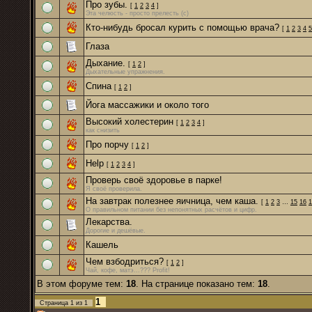
Про зубы.
[
1
2
3
4
]
Эта челюсть - просто прелесть (с)
Кто-нибудь бросал курить с помощью врача?
[
1
2
3
4
5
Глаза
Дыхание.
[
1
2
]
Дыхательные упражнения.
Спина
[
1
2
]
Йога массажики и около того
Высокий холестерин
[
1
2
3
4
]
как снизить
Про порчу
[
1
2
]
Help
[
1
2
3
4
]
Проверь своё здоровье в парке!
Я своё проверила.
На завтрак полезнее яичница, чем каша.
[
1
2
3
…
15
16
1
О правильном питании без непонятных расчётов и цифр.
Лекарства.
Дорогие и дешёвые.
Кашель
Чем взбодриться?
[
1
2
]
Чай, кофе, матэ...??? Profit!
В этом форуме тем:
18
. На странице показано тем:
18
.
1
Страница
1
из
1