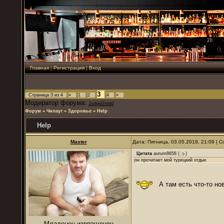
Главная
|
Регистрация
|
Вход
3
Страница
3
из
4
«
1
2
4
»
Модератор форума:
JudgeDredd
Форум
»
Чилаут
»
Здоровье
»
Help
Help
Master
Дата: Пятница, 03.05.2019, 21:09 |
Цитата
aurum8658
(
)
он прочитает мой турецкий отдых
А там есть что-то но
Младенец-извращенец