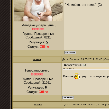
"Не бойся, я с тобой" (С)
Младенец-извращенец
Группа: Проверенные
Сообщений:
8211
Репутация:
5
Статус:
Offline
аurum
Дата: Пятница, 03.05.2019, 21:46 | С
Цитата
Winifred
(
)
летописец
Генералиссимус
Вапще
упустили одного р
Группа: Проверенные
Сообщений:
21951
Репутация:
6
Статус:
Offline
Master
Дата: Пятница, 03.05.2019, 21:48 |