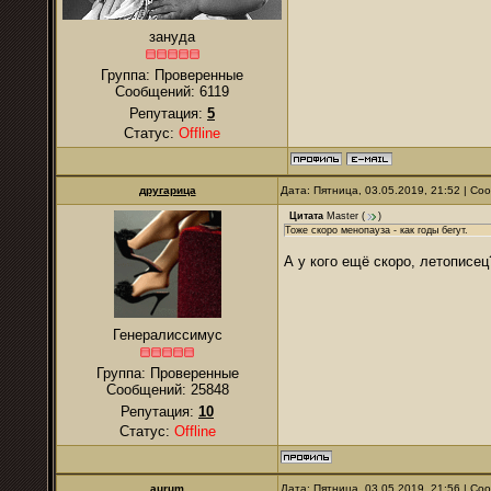
зануда
Группа: Проверенные
Сообщений:
6119
Репутация:
5
Статус:
Offline
другарица
Дата: Пятница, 03.05.2019, 21:52 | С
Цитата
Master
(
)
Тоже скоро менопауза - как годы бегут.
А у кого ещё скоро, летописец
Генералиссимус
Группа: Проверенные
Сообщений:
25848
Репутация:
10
Статус:
Offline
аurum
Дата: Пятница, 03.05.2019, 21:56 | С