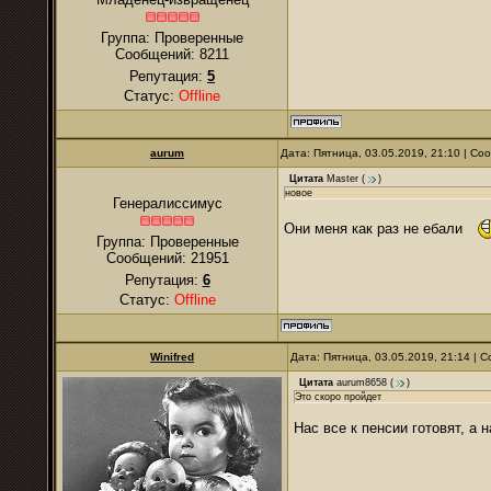
Группа: Проверенные
Сообщений:
8211
Репутация:
5
Статус:
Offline
аurum
Дата: Пятница, 03.05.2019, 21:10 | С
Цитата
Master
(
)
новое
Генералиссимус
Они меня как раз не ебали
Группа: Проверенные
Сообщений:
21951
Репутация:
6
Статус:
Offline
Winifred
Дата: Пятница, 03.05.2019, 21:14 |
Цитата
aurum8658
(
)
Это скоро пройдет
Нас все к пенсии готовят, а 