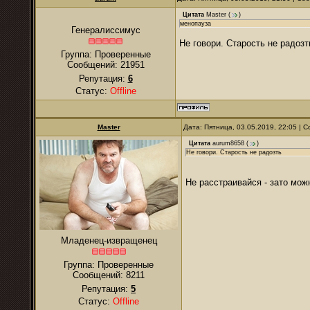
Цитата
Master
(
)
менопауза
Генералиссимус
Не говори. Старость не радозт
Группа: Проверенные
Сообщений:
21951
Репутация:
6
Статус:
Offline
Master
Дата: Пятница, 03.05.2019, 22:05 |
Цитата
aurum8658
(
)
Не говори. Старость не радозть
Не расстраивайся - зато мож
Младенец-извращенец
Группа: Проверенные
Сообщений:
8211
Репутация:
5
Статус:
Offline