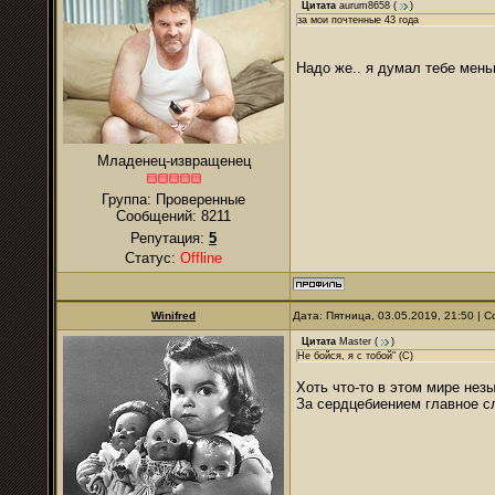
Цитата
aurum8658
(
)
за мои почтенные 43 года
Надо же.. я думал тебе меньш
Младенец-извращенец
Группа: Проверенные
Сообщений:
8211
Репутация:
5
Статус:
Offline
Winifred
Дата: Пятница, 03.05.2019, 21:50 |
Цитата
Master
(
)
Не бойся, я с тобой" (С)
Хоть что-то в этом мире нез
За сердцебиением главное сл