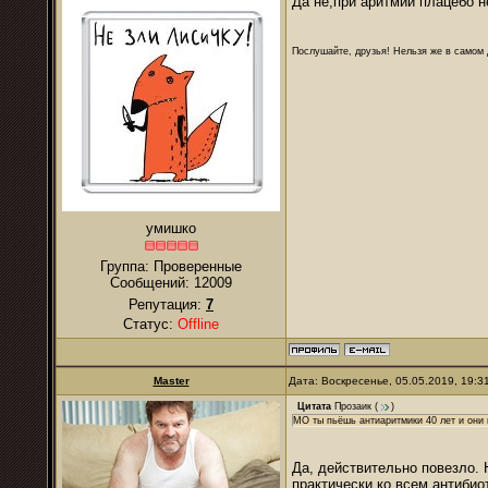
Да не,при аритмии плацебо н
Послушайте, друзья! Нельзя же в самом д
умишко
Группа: Проверенные
Сообщений:
12009
Репутация:
7
Статус:
Offline
Master
Дата: Воскресенье, 05.05.2019, 19:
Цитата
Прозаик
(
)
МО ты пьёшь антиаритмики 40 лет и они
Да, действительно повезло. 
практически ко всем антибио