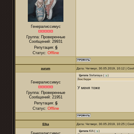
Генералиссимус
Группа: Проверенные
Сообщений:
29931
Репутация:
6
Статус:
Offline
аurum
Дата: Четверг, 30.05.2019, 10:12 | С
Цитата
Stefaniaya
(
)
боксберри
Генералиссимус
У меня тоже
Группа: Проверенные
Сообщений:
21951
Репутация:
6
Статус:
Offline
Elka
Дата: Четверг, 30.05.2019, 10:25 | С
Цитата
KIA
(
)
Генералиссимус