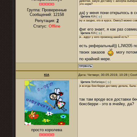
Девочки, какую доставку с айхерба выбир
это норм?
Группа: Проверенные
да) у меня пони открылось в с
Сообщений:
12158
Цитата
KIA
(
)
Репутация:
2
ну и заодно, кто в курсе, Омегу3 можно с
Статус:
Offline
фиг его знает, я как раз совм
Цитата
KIA
(
)
и...вдруг у кого промокод какой есть?
есть реферальный)) LJW205 по
твоих заказов
могу потом 
по крайней мере.
KIA
Дата: Четверг, 30.05.2019, 10:28 | С
Цитата
Stefaniaya
(
)
я всегда боксберри доставку делала, была
так там вроде все доставки б
боксберри - это в ячейку, да?
просто королева