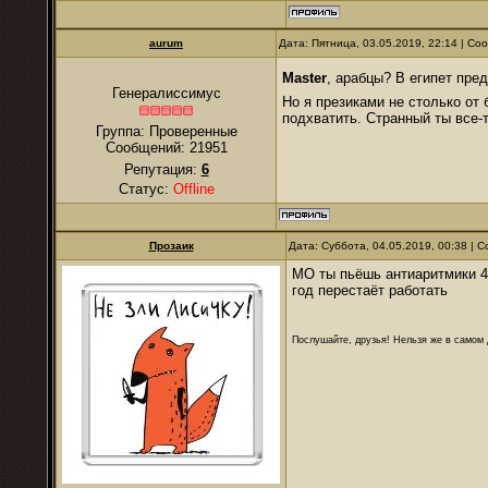
аurum
Дата: Пятница, 03.05.2019, 22:14 | С
Master
, арабцы? В египет пре
Генералиссимус
Но я презиками не столько от
подхватить. Странный ты все-
Группа: Проверенные
Сообщений:
21951
Репутация:
6
Статус:
Offline
Прозаик
Дата: Суббота, 04.05.2019, 00:38 |
МО ты пьёшь антиаритмики 4
год перестаёт работать
Послушайте, друзья! Нельзя же в самом д