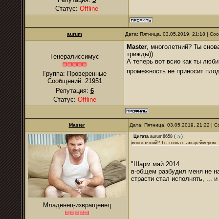
Статус:
Offline
аurum
Дата: Пятница, 03.05.2019, 21:18 | С
Master
, многолетний? Ты снов
трижды))
Генералиссимус
А теперь вот всио как ты люб
промежность не приносит пло
Группа: Проверенные
Сообщений:
21951
Репутация:
6
Статус:
Offline
Master
Дата: Пятница, 03.05.2019, 21:22 |
Цитата
aurum8658
(
)
многолетний? Ты снова с альцгеймером
"Шарм май 2014
в-общем разбудил меня не н
страсти стал исполнять, ... 
Младенец-извращенец