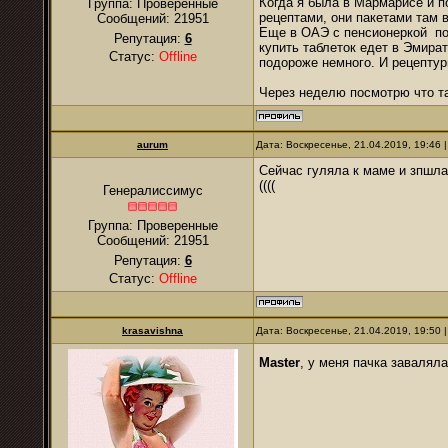
Когда я была в Мармарисе и п
Группа: Проверенные
рецептами, они пакетами там 
Сообщений:
21951
Еще в ОАЭ с пенсионеркой по
Репутация:
6
купить таблеток едет в Эмират
Статус:
Offline
подороже немного. И рецептур
Через неделю посмотрю что т
аurum
Дата: Воскресенье, 21.04.2019, 19:46
Сейчас гуляла к маме и зпшла
((((
Генералиссимус
Группа: Проверенные
Сообщений:
21951
Репутация:
6
Статус:
Offline
krasavishna
Дата: Воскресенье, 21.04.2019, 19:50
Master
, у меня пачка завалял