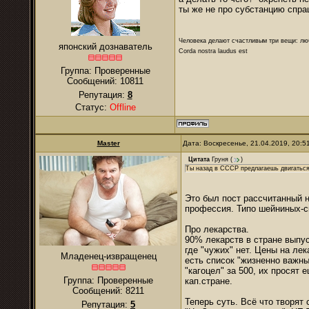
ты же не про субстанцию спр
Человека делают счастливым три вещи: лю
японский дознаватель
Corda nostra laudus est
Группа: Проверенные
Сообщений:
10811
Репутация:
8
Статус:
Offline
Master
Дата: Воскресенье, 21.04.2019, 20:
Цитата
Груня
(
)
Ты назад в СССР предлагаешь двигаться,
Это был пост рассчитанный 
профессия. Типо шейниных-ск
Про лекарства.
90% лекарств в стране выпу
где "чужих" нет. Цены на ле
Младенец-извращенец
есть список "жизненно важны
"кагоцел" за 500, их просят 
Группа: Проверенные
кап.стране.
Сообщений:
8211
Теперь суть. Всё что творят
Репутация:
5