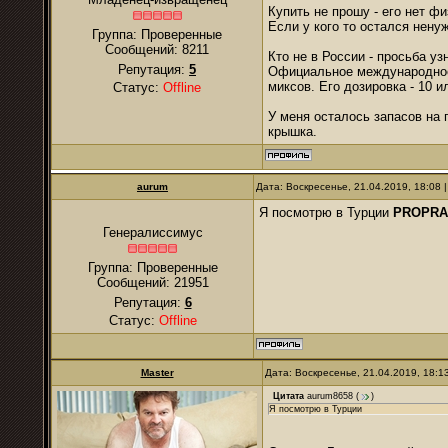
Купить не прошу - его нет фи
Если у кого то остался ненуж
Группа: Проверенные
Сообщений:
8211
Кто не в России - просьба уз
Репутация:
5
Официальное международное
миксов. Его дозировка - 10 ил
Статус:
Offline
У меня осталось запасов на п
крышка.
аurum
Дата: Воскресенье, 21.04.2019, 18:08
Я посмотрю в Турции
PROPRA
Генералиссимус
Группа: Проверенные
Сообщений:
21951
Репутация:
6
Статус:
Offline
Master
Дата: Воскресенье, 21.04.2019, 18:
Цитата
aurum8658
(
)
Я посмотрю в Турции