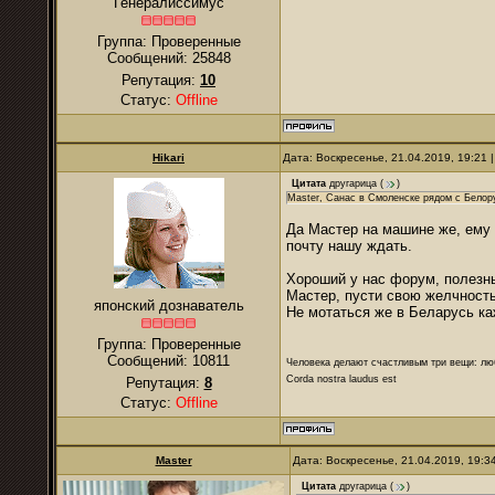
Генералиссимус
Группа: Проверенные
Сообщений:
25848
Репутация:
10
Статус:
Offline
Hikari
Дата: Воскресенье, 21.04.2019, 19:21
Цитата
другарица
(
)
Master, Санас в Смоленске рядом с Белор
Да Мастер на машине же, ему 
почту нашу ждать.
Хороший у нас форум, полезны
Мастер, пусти свою желчность
японский дознаватель
Не мотаться же в Беларусь к
Группа: Проверенные
Сообщений:
10811
Человека делают счастливым три вещи: лю
Corda nostra laudus est
Репутация:
8
Статус:
Offline
Master
Дата: Воскресенье, 21.04.2019, 19:
Цитата
другарица
(
)