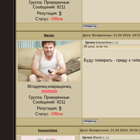
Группа: Проверенные
Сообщений:
8211
Репутация:
5
Статус:
Offline
Master
Дата: Воскресенье, 21.04.2019, 19:
Цитата
krasavishna
(
)
56 штук, если что
Буду помирать - приду к теб
Младенец-извращенец
Группа: Проверенные
Сообщений:
8211
Репутация:
5
Статус:
Offline
krasavishna
Дата: Воскресенье, 21.04.2019, 20:04
Цитата
Master
(
)