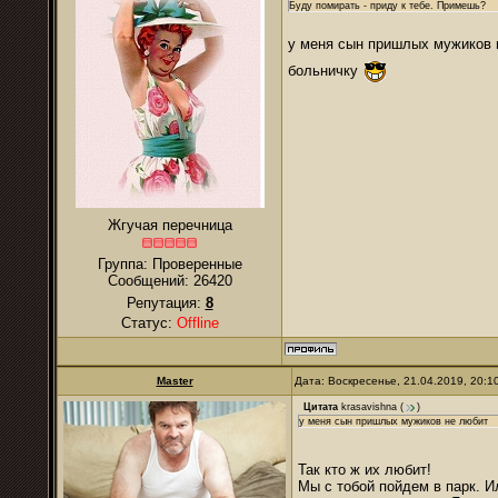
Буду помирать - приду к тебе. Примешь?
у меня сын пришлых мужиков
больничку
Жгучая перечница
Группа: Проверенные
Сообщений:
26420
Репутация:
8
Статус:
Offline
Master
Дата: Воскресенье, 21.04.2019, 20:
Цитата
krasavishna
(
)
у меня сын пришлых мужиков не любит
Так кто ж их любит!
Мы с тобой пойдем в парк. И