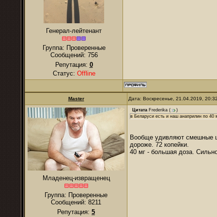
Генерал-лейтенант
Группа: Проверенные
Сообщений:
756
Репутация:
0
Статус:
Offline
Master
Дата: Воскресенье, 21.04.2019, 20:
Цитата
Frederika
(
)
в Беларуси есть и наш анаприлин по 40 м
Вообще удивляют смешные цен
дороже. 72 копейки.
40 мг - большая доза. Сильн
Младенец-извращенец
Группа: Проверенные
Сообщений:
8211
Репутация:
5