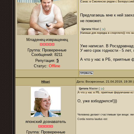
Санас в Смоленске рядом с Белоруссие
Предлагаешь мне к ней заех
не поможет.
Цитата
Hikari
(
)
Напиши для порядка в спортлото)) что з
Младенец-извращенец
Уже написал. В Росздравнадз
Группа: Проверенные
У него срок годности - 5 лет
Сообщений:
8211
А что у нас в РБ, приятные 
Репутация:
5
Статус:
Offline
Hikari
Дата: Воскресенье, 21.04.2019, 19:38
Цитата
Master
(
)
А что у нас в РБ, приятные форумчанки ест
О, уже взбодрился!)))
Человека делают счастливым три вещи: лю
Corda nostra laudus est
японский дознаватель
Группа: Проверенные