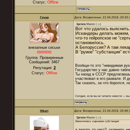
Статус:
Offline
Груня
Дата: Воскресенье, 21.04.2019, 20:33
Цитата
Master
(
)
Вот что удалось выяснить.
Искандеры делать можем, а
что-то гейропское не "сер
остановилось.
А Белоруссия? А там лека
внезапные сиськи
В "руине" "субстанция" ест
Группа: Проверенные
Сообщений:
3467
Вообще-то это "невидимая рук
Репутация:
2
Государство у нас давно табле
Статус:
Offline
Ты назад в СССР предлагаешь 
участвовал в его развале. И д
Так сказать, за что боролся, н
Сегодня, если вы не читаете новости — в
Hikari
Дата: Воскресенье, 21.04.2019, 20:48
Цитата
Master
(
)
Закончилась сырьевая субстанция
а делать то чего? охренеть не