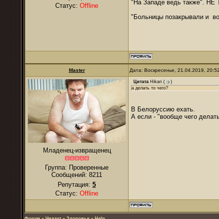
"На Западе ведь также". НЕ
Статус:
Offline
"Больницы позакрывали и во
Master
Дата: Воскресенье, 21.04.2019, 20:
Цитата
Hikari
(
)
а делать то чего?
В Белоруссию ехать.
А если - "вообще чего делать"
Младенец-извращенец
Группа: Проверенные
Сообщений:
8211
Репутация:
5
Статус:
Offline
Форум
»
Чилаут
»
Здоровье
»
Help