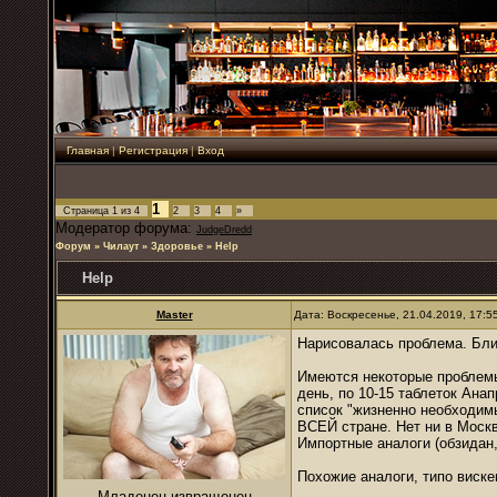
Главная
|
Регистрация
|
Вход
1
Страница
1
из
4
2
3
4
»
Модератор форума:
JudgeDredd
Форум
»
Чилаут
»
Здоровье
»
Help
Help
Master
Дата: Воскресенье, 21.04.2019, 17:
Нарисовалась проблема. Бли
Имеются некоторые проблемы 
день, по 10-15 таблеток Ана
список "жизненно необходим
ВСЕЙ стране. Нет ни в Москв
Импортные аналоги (обзидан,
Похожие аналоги, типо вискен
Младенец-извращенец