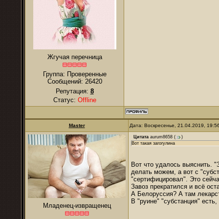
Жгучая перечница
Группа: Проверенные
Сообщений:
26420
Репутация:
8
Статус:
Offline
Master
Дата: Воскресенье, 21.04.2019, 19:
Цитата
aurum8658
(
)
Вот такая загогулина
Вот что удалось выяснить. 
делать можем, а вот с "субс
"сертифицировал". Это сейч
Завоз прекратился и всё ост
А Белоруссия? А там лекарс
В "руине" "субстанция" есть,
Младенец-извращенец