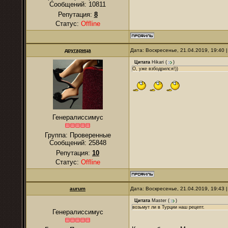
Сообщений:
10811
Репутация:
8
Статус:
Offline
другарица
Дата: Воскресенье, 21.04.2019, 19:40
Цитата
Hikari
(
)
О, уже взбодрился!))
Генералиссимус
Группа: Проверенные
Сообщений:
25848
Репутация:
10
Статус:
Offline
аurum
Дата: Воскресенье, 21.04.2019, 19:43
Цитата
Master
(
)
возьмут ли в Турции наш рецепт.
Генералиссимус