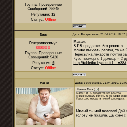
Группа: Проверенные
Сообщений:
25845
Репутация:
12
Статус:
Offline
Mura
Дата: Воскресенье, 21.04.2019, 18:57
Master
,
Генералиссимус
В РБ продается без рецепта.
Можно выбрать регион, та же
Группа: Проверенные
Пересылка лекарств почтой з
Сообщений:
5420
Курс примерно 1 доллар = 2 р
Репутация:
5
http://tabletka.by/result1....=38
Статус:
Offline
Master
Дата: Воскресенье, 21.04.2019, 19:
Цитата
Mura
(
)
Master, В РБ продается без рецепта.
Можно выбрать регион, та же Орша рядо
Пересылка лекарств почтой запрещена.
Милый ты мой человек! Дай 
голову не пришла. Да хрен с 