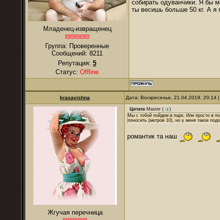
собирать одуванчики. Я бы мо
ты весишь больше 50 кг. А я
Младенец-извращенец
Группа: Проверенные
Сообщений:
8211
Репутация:
5
Статус:
Offline
krasavishna
Дата: Воскресенье, 21.04.2019, 20:14
Цитата
Master
(
)
Мы с тобой пойдем в парк. Или просто в п
поносить (метров 10), но у меня такое под
романтик та наш
Жгучая перечница