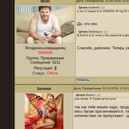
Master
Дата: Понедельник, 22.04.2019, 12:
Цитата
karakedi
(
)
у нас в Турции есть DIDERAL 40 mg 50 та
Да, это оно.
Цитата
Stefaniaya
(
)
В Египте есть точно и без рецептов и д
Младенец-извращенец
Спасибо, девчонки. Теперь у
Группа: Проверенные
Сообщений:
8211
Репутация:
5
Статус:
Offline
Garmonia
Дата: Понедельник, 22.04.2019, 12:24
Цитата
Master
(
)
уже проще. В Турции дочка купит
так как тебе мешок надо, про
весь багаж просвечивается, т
количествах не пропускают - 