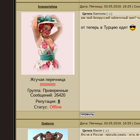
krasavishna
Дата: Пятница, 03.05.2019, 16:25 | С
Цитата
Garmonia
(
)
как твой белорусский таблеточный трип? ты 
от теперь в Турцию едет
Жгучая перечница
Группа: Проверенные
Сообщений:
26420
Репутация:
8
Статус:
Offline
Gutierre
Дата: Пятница, 03.05.2019, 16:55 | С
Цитата
Master
(
)
Кто не в России - просьба узнать - есть ли