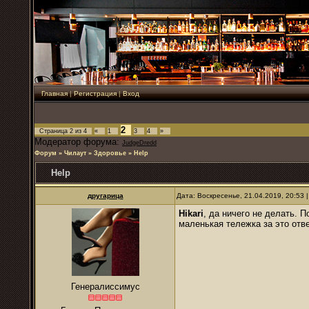
Главная
|
Регистрация
|
Вход
2
Страница
2
из
4
«
1
3
4
»
Модератор форума:
JudgeDredd
Форум
»
Чилаут
»
Здоровье
»
Help
Help
другарица
Дата: Воскресенье, 21.04.2019, 20:53
Hikari
, да ничего не делать. 
маленькая тележка за это отве
Генералиссимус