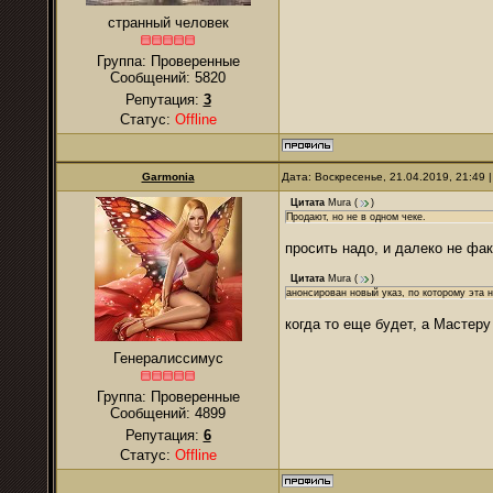
странный человек
Группа: Проверенные
Сообщений:
5820
Репутация:
3
Статус:
Offline
Garmonia
Дата: Воскресенье, 21.04.2019, 21:49
Цитата
Mura
(
)
Продают, но не в одном чеке.
просить надо, и далеко не факт
Цитата
Mura
(
)
анонсирован новый указ, по которому эта 
когда то еще будет, а Мастер
Генералиссимус
Группа: Проверенные
Сообщений:
4899
Репутация:
6
Статус:
Offline