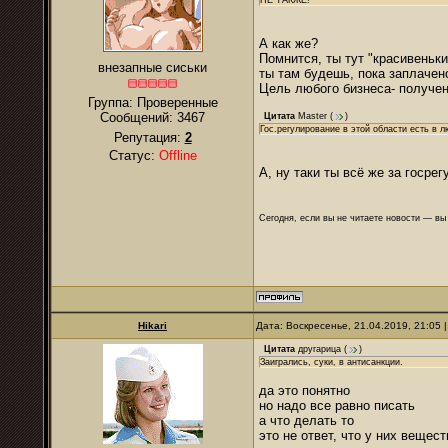
НЕ ТАКЖЕ!
А как же?
Помнится, ты тут "красивеньк
внезапные сиськи
ты там будешь, пока заплачен
Цель любого бизнеса- получен
Группа: Проверенные
Сообщений:
3467
Цитата
Master
(
)
Гос.регулирование в этой области есть в л
Репутация:
2
Статус:
Offline
А, ну таки ты всё же за госре
Сегодня, если вы не читаете новости — в
Hikari
Дата: Воскресенье, 21.04.2019, 21:05
Цитата
другарица
(
)
Заигрались, суки, в антисанкции.
да это понятно
но надо все равно писать
а что делать то
это не ответ, что у них вещес