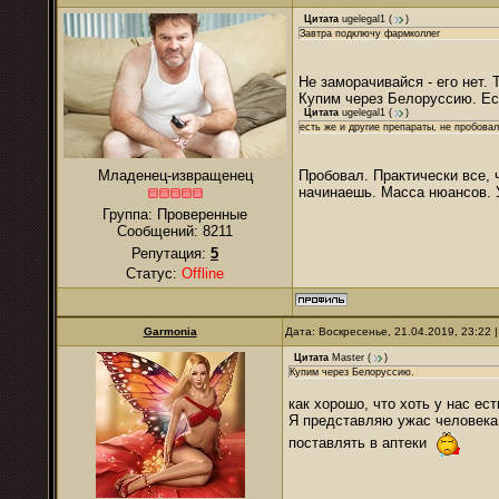
Цитата
ugelegal1
(
)
Завтра подключу фармколлег
Не заморачивайся - его нет.
Купим через Белоруссию. Есл
Цитата
ugelegal1
(
)
есть же и другие препараты, не пробова
Младенец-извращенец
Пробовал. Практически все, 
начинаешь. Масса нюансов. 
Группа: Проверенные
Сообщений:
8211
Репутация:
5
Статус:
Offline
Garmonia
Дата: Воскресенье, 21.04.2019, 23:22
Цитата
Master
(
)
Купим через Белоруссию.
как хорошо, что хоть у нас ест
Я представляю ужас человека,
поставлять в аптеки