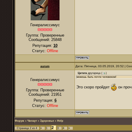
Генералиссимус
Группа: Проверенные
Сообщений:
25848
Репутация:
10
Статус:
Offline
аurum
Дата: Пятница, 03.05.2019, 20:52 | С
Цитата
другарица
(
)
можешь быть почти человеком!
Генералиссимус
Это скоро пройдет
он проч
Группа: Проверенные
Сообщений:
21951
Репутация:
6
Статус:
Offline
Форум
»
Чилаут
»
Здоровье
»
Help
2
Страница
2
из
4
«
1
3
4
»