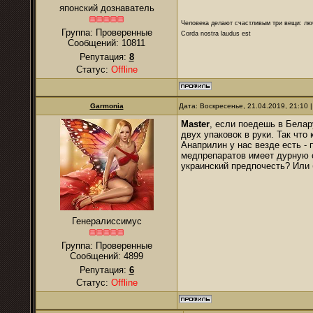
японский дознаватель
Человека делают счастливым три вещи: лю
Группа: Проверенные
Corda nostra laudus est
Сообщений:
10811
Репутация:
8
Статус:
Offline
Garmonia
Дата: Воскресенье, 21.04.2019, 21:10
Master
, если поедешь в Белару
двух упаковок в руки. Так что
Анаприлин у нас везде есть - 
медпрепаратов имеет дурную с
украинский предпочесть? Или 
Генералиссимус
Группа: Проверенные
Сообщений:
4899
Репутация:
6
Статус:
Offline