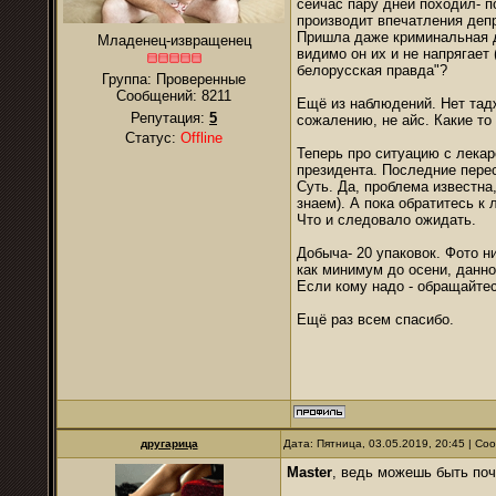
сейчас пару дней походил- п
производит впечатления деп
Пришла даже криминальная д
Младенец-извращенец
видимо он их и не напрягает
белорусская правда"?
Группа: Проверенные
Сообщений:
8211
Ещё из наблюдений. Нет тадж
Репутация:
5
сожалению, не айс. Какие то
Статус:
Offline
Теперь про ситуацию с лека
президента. Последние перес
Суть. Да, проблема известна
знаем). А пока обратитесь 
Что и следовало ожидать.
Добыча- 20 упаковок. Фото н
как минимум до осени, данн
Если кому надо - обращайтес
Ещё раз всем спасибо.
другарица
Дата: Пятница, 03.05.2019, 20:45 | С
Master
, ведь можешь быть поч