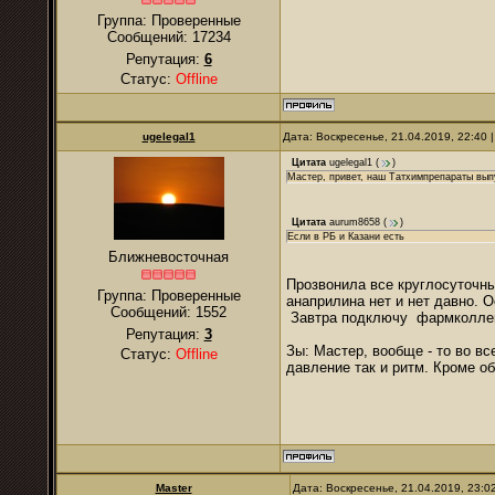
Группа: Проверенные
Сообщений:
17234
Репутация:
6
Статус:
Offline
ugelegal1
Дата: Воскресенье, 21.04.2019, 22:40
Цитата
ugelegal1
(
)
Мастер, привет, наш Татхимпрепараты выпус
Цитата
aurum8658
(
)
Если в РБ и Казани есть
Ближневосточная
Прозвонила все круглосуточн
Группа: Проверенные
анаприлина нет и нет давно. О
Сообщений:
1552
Завтра подключу фармколлег, 
Репутация:
3
Зы: Мастер, вообще - то во вс
Статус:
Offline
давление так и ритм. Кроме о
Master
Дата: Воскресенье, 21.04.2019, 23: