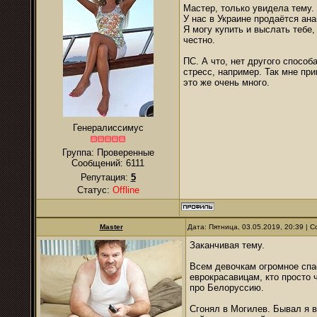
Мастер, только увидела тему.
У нас в Украине продаётся ан
Я могу купить и выслать тебе,
честно.
ПС. А что, нет другого способ
стресс, например. Так мне прип
это же очень много.
Генералиссимус
Группа: Проверенные
Сообщений:
6111
Репутация:
5
Статус:
Offline
Master
Дата: Пятница, 03.05.2019, 20:39 |
Заканчивая тему.
Всем девочкам огромное спас
еврокрасавицам, кто просто 
про Белоруссию.
Сгонял в Могилев. Бывал я 