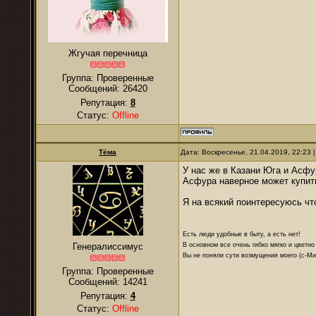
Жгучая перечница
Группа: Проверенные
Сообщений:
26420
Репутация:
8
Статус:
Offline
Тёма
Дата: Воскресенье, 21.04.2019, 22:23
У нас же в Казани Юга и Асфу
Асфура наверное может купить
Я на всякий поинтересуюсь чт
Есть люди удобные в быту, а есть нет!
В основном все очень гибко мягко и цветно
Генералиссимус
Вы не поняли сути возмущения моего (с-М
Группа: Проверенные
Сообщений:
14241
Репутация:
4
Статус:
Offline