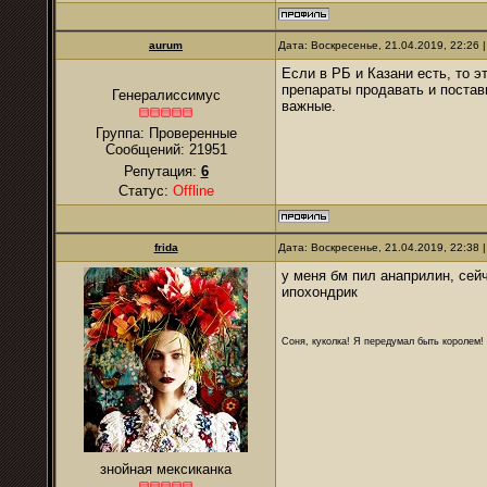
аurum
Дата: Воскресенье, 21.04.2019, 22:26
Если в РБ и Казани есть, то 
препараты продавать и постав
Генералиссимус
важные.
Группа: Проверенные
Сообщений:
21951
Репутация:
6
Статус:
Offline
frida
Дата: Воскресенье, 21.04.2019, 22:38
у меня бм пил анаприлин, сейч
ипохондрик
Соня, куколка! Я передумал быть королем! Я
знойная мексиканка