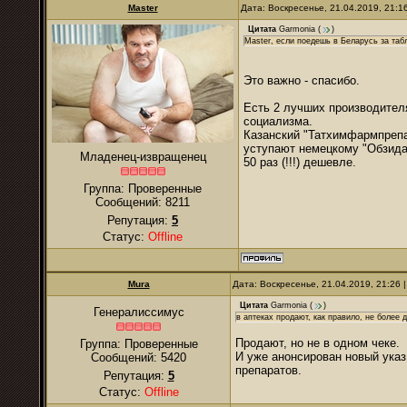
Master
Дата: Воскресенье, 21.04.2019, 21:
Цитата
Garmonia
(
)
Master, если поедешь в Беларусь за табл
Это важно - спасибо.
Есть 2 лучших производителя
социализма.
Казанский "Татхимфармпрепар
уступают немецкому "Обзидан
Младенец-извращенец
50 раз (!!!) дешевле.
Группа: Проверенные
Сообщений:
8211
Репутация:
5
Статус:
Offline
Mura
Дата: Воскресенье, 21.04.2019, 21:26
Цитата
Garmonia
(
)
Генералиссимус
в аптеках продают, как правило, не более 
Продают, но не в одном чеке.
Группа: Проверенные
И уже анонсирован новый указ
Сообщений:
5420
препаратов.
Репутация:
5
Статус:
Offline