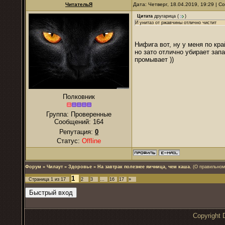
ЧитательЯ
Дата: Четверг, 18.04.2019, 19:29 | 
Цитата
другарица
(
)
И унитаз от ржавчины отлично чистит
Нифига вот, ну у меня по кра
но зато отлично убирает запа
промывает ))
Полковник
Группа: Проверенные
Сообщений:
164
Репутация:
0
Статус:
Offline
Форум
»
Чилаут
»
Здоровье
»
На завтрак полезнее яичница, чем каша.
(О правильном
1
Страница
1
из
17
2
3
…
16
17
»
Copyrigh