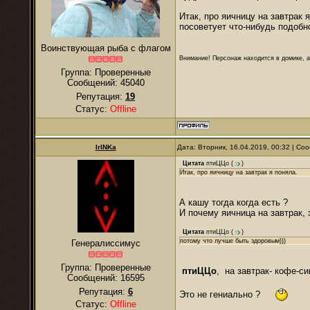
Итак, про яичницу на завтрак 
посоветует что-нибудь подобн
Воинствующая рыба с флагом
Внимание! Персонаж находится в домике, а
Группа: Проверенные
Сообщений:
45040
Репутация:
19
Статус:
Offline
IrINKa
Дата: Вторник, 16.04.2019, 00:32 | С
Цитата
птиЦЦо
(
)
Итак, про яичницу на завтрак я поняла.
А кашу тогда когда есть ?
И почему яичница на завтрак,
Цитата
птиЦЦо
(
)
потому что лучше быть здоровым)))
Генералиссимус
Группа: Проверенные
птиЦЦо
, на завтрак- кофе-си
Сообщений:
16595
Репутация:
6
Это не гениально ?
Статус:
Offline