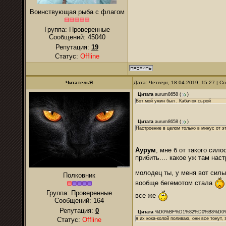
Воинствующая рыба с флагом
Группа: Проверенные
Сообщений:
45040
Репутация:
19
Статус:
Offline
ЧитательЯ
Дата: Четверг, 18.04.2019, 15:27 | 
Цитата
aurum8658
(
)
Вот мой ужин был . Кабачок сырой
Цитата
aurum8658
(
)
Настроение в целом только в минус от эт
Аурум
, мне б от такого сил
прибить.... какое уж там наст
молодец ты, у меня вот силы 
Полковник
вообще бегемотом стала
Группа: Проверенные
все же
Сообщений:
164
Репутация:
0
Цитата
%D0%BF%D1%82%D0%B8%D0
Статус:
Offline
я их кока-колой поливаю, они все тонут,