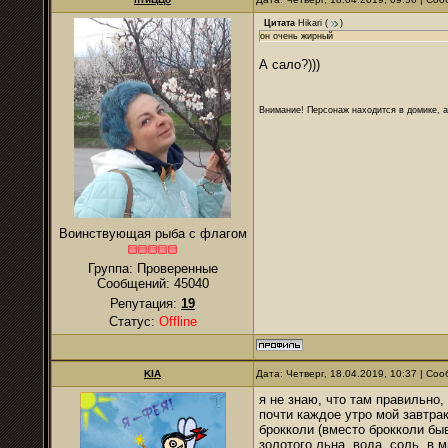
Цитата
Hikari
(
)
он очень жирный
А сало?)))
Внимание! Персонаж находится в домике, а
Воинствующая рыба с флагом
Группа: Проверенные
Сообщений:
45040
Репутация:
19
Статус:
Offline
KIA
Дата: Четверг, 18.04.2019, 10:37 | С
я не знаю, что там правильно, 
почти каждое утро мой завтрак
брокколи (вместо брокколи б
золотого льна, вода, соль. в 