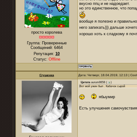
вкусно ппц и не надоедает.
но это единственное, что попа
вообще я полезно и правильно
него запихать))) дальше хоче
просто королева
хорошо хоть к сладкому я поч
Группа: Проверенные
Сообщений:
6464
Репутация:
10
Статус:
Offline
Сгущенка
Дата: Четверг, 18.04.2019, 12:13 | С
Цитата
aurum8658
(
)
Вот мой ужин был . Кабачок сырой
ябыумир
Есть улучшения самочувствия