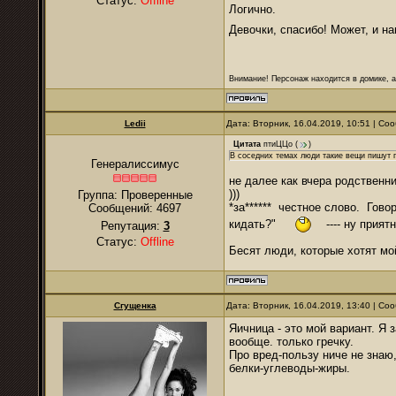
Статус:
Offline
Логично.
Девочки, спасибо! Может, и н
Внимание! Персонаж находится в домике, а
Ledii
Дата: Вторник, 16.04.2019, 10:51 | С
Цитата
птиЦЦо
(
)
В соседних темах люди такие вещи пишут 
Генералиссимус
не далее как вчера родственн
)))
Группа: Проверенные
*за****** честное слово. Гово
Сообщений:
4697
кидать?"
---- ну приятн
Репутация:
3
Статус:
Offline
Бесят люди, которые хотят м
Сгущенка
Дата: Вторник, 16.04.2019, 13:40 | С
Яичница - это мой вариант. Я 
вообще. только гречку.
Про вред-пользу ниче не знаю,
белки-углеводы-жиры.