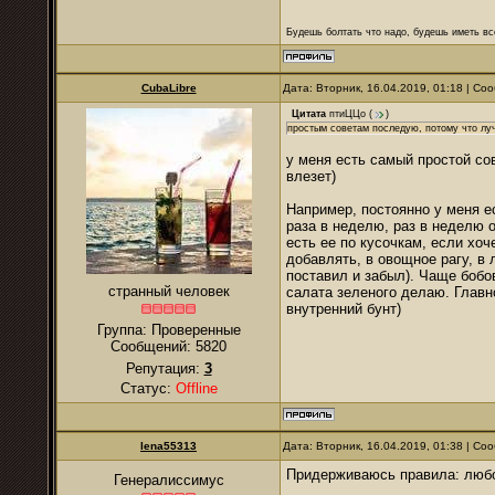
Будешь болтать что надо, будешь иметь все
CubaLibre
Дата: Вторник, 16.04.2019, 01:18 | С
Цитата
птиЦЦо
(
)
простым советам последую, потому что лу
у меня есть самый простой со
влезет)
Например, постоянно у меня е
раза в неделю, раз в неделю 
есть ее по кусочкам, если хоч
добавлять, в овощное рагу, в 
поставил и забыл). Чаще бобо
странный человек
салата зеленого делаю. Главн
внутренний бунт)
Группа: Проверенные
Сообщений:
5820
Репутация:
3
Статус:
Offline
lena55313
Дата: Вторник, 16.04.2019, 01:38 | С
Придерживаюсь правила: любо
Генералиссимус