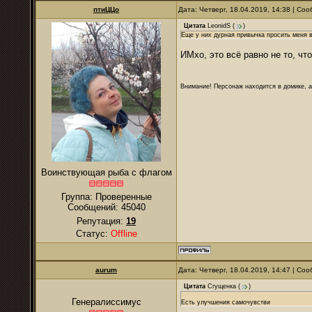
птиЦЦо
Дата: Четверг, 18.04.2019, 14:38 | С
Цитата
LeonidS
(
)
Еще у них дурная привычка просить меня в
ИМхо, это всё равно не то, чт
Внимание! Персонаж находится в домике, а
Воинствующая рыба с флагом
Группа: Проверенные
Сообщений:
45040
Репутация:
19
Статус:
Offline
аurum
Дата: Четверг, 18.04.2019, 14:47 | С
Цитата
Сгущенка
(
)
Генералиссимус
Есть улучшения самочувстви