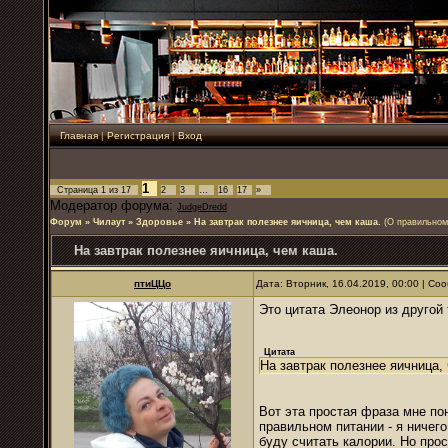
Главная
|
Регистрация
|
Вход
1
Страница
1
из
17
2
3
…
16
17
»
Модератор форума:
JudgeDredd
Форум
»
Чилаут
»
Здоровье
»
На завтрак полезнее яичница, чем каша.
(О правильном
На завтрак полезнее яичница, чем каша.
птиЦЦо
Дата: Вторник, 16.04.2019, 00:00 | С
Это цитата Элеонор из другой
Цитата
На завтрак полезнее яичница,
Вот эта простая фраза мне пон
правильном питании - я ничего
буду считать калории. Но про