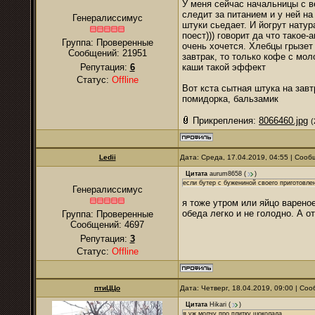
У меня сейчас начальницы с в
следит за питанием и у ней на
Генералиссимус
штуки сьедает. И йогрут нату
поест))) говорит да что такое
Группа: Проверенные
очень хочется. Хлебцы грызет
Сообщений:
21951
завтрак, то только кофе с мол
Репутация:
6
каши такой эффект
Статус:
Offline
Вот кста сытная штука на зав
помидорка, бальзамик
Прикрепления:
8066460.jpg
(
Ledii
Дата: Среда, 17.04.2019, 04:55 | Соо
Цитата
aurum8658
(
)
если бутер с бужениной своего приготовле
Генералиссимус
я тоже утром или яйцо варено
обеда легко и не голодно. А о
Группа: Проверенные
Сообщений:
4697
Репутация:
3
Статус:
Offline
птиЦЦо
Дата: Четверг, 18.04.2019, 09:00 | С
Цитата
Hikari
(
)
я уж молчу про плитку шоколада.