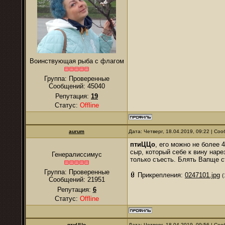
Воинствующая рыба с флагом
Группа: Проверенные
Сообщений:
45040
Репутация:
19
Статус:
Offline
аurum
Дата: Четверг, 18.04.2019, 09:22 | С
птиЦЦо
, его можно не более 
сыр, который себе к вину наре
Генералиссимус
только съесть. Блять Вапще с
Группа: Проверенные
Прикрепления:
0247101.jpg
(
Сообщений:
21951
Репутация:
6
Статус:
Offline
птиЦЦо
Дата: Четверг, 18.04.2019, 09:56 | С