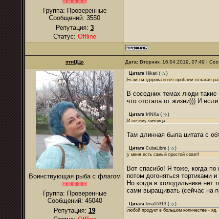
Группа: Проверенные
Сообщений:
3550
Репутация:
3
Статус:
Offline
птиЦЦо
Дата: Вторник, 16.04.2019, 07:49 | С
Цитата
Hikari
(
)
Если ты здорова и нет проблем то какая раз
В соседних темах люди такие 
что отстала от жизни))) И есл
Цитата
IrINKa
(
)
И почему яичница
Там длинная была цитата с об
Цитата
CubaLibre
(
)
у меня есть самый простой совет!
Вот спасибо! Я тоже, когда по
потом догоняться тортиками и
Воинствующая рыба с флагом
Но когда в холодильнике нет 
сами выращивать (сейчас на п
Группа: Проверенные
Сообщений:
45040
Цитата
lena55313
(
)
Репутация:
19
любой продукт в большом количестве - яд.