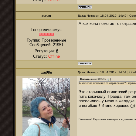
аurum
Дата: Четверг, 18.04.2019, 14:49 | С
А как кола помогает от отрав
Генералиссимус
Группа: Проверенные
Сообщений:
21951
Репутация:
6
Статус:
Offline
птиЦЦо
Дата: Четверг, 18.04.2019, 14:51 | С
Цитата
aurum8658
(
)
А как кола помогает от отравления? Первы
Это старинный египетский рец
пить кока-колу. Правда, там о
поселились у меня в желудке 
и погибают! И мне хорошеет)))
Внимание! Персонаж находится в домике, а