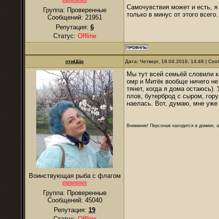
Самочувствия может и есть, я 
Группа: Проверенные
только в минус от этого всего.
Сообщений:
21951
Репутация:
6
Статус:
Offline
птиЦЦо
Дата: Четверг, 18.04.2019, 14:48 | С
Мы тут всей семьёй словили 
омр и Митёк вообще ничего не 
тянет, когда я дома остаюсь).
плов, бутерброд с сыром, гору
наелась. Вот, думаю, мне уже
Внимание! Персонаж находится в домике, а
Воинствующая рыба с флагом
Группа: Проверенные
Сообщений:
45040
Репутация:
19
Статус:
Offline