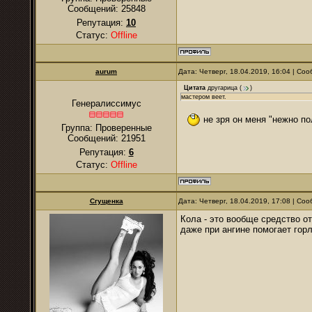
Сообщений:
25848
Репутация:
10
Статус:
Offline
аurum
Дата: Четверг, 18.04.2019, 16:04 | С
Цитата
другарица
(
)
мастером веет.
Генералиссимус
не зря он меня "нежно п
Группа: Проверенные
Сообщений:
21951
Репутация:
6
Статус:
Offline
Сгущенка
Дата: Четверг, 18.04.2019, 17:08 | С
Кола - это вообще средство от
даже при ангине помогает горл