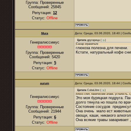
Группа: Проверенные
Сообщений:
25845
Репутация:
12
Статус:
Offline
Mura
Дата: Среда, 03.06.2020, 18:40 | Соо
Цитата
другарица
(
)
Генералиссимус
Сахар ограничьте
глюкоза полезна для печени.
Кстати, натуральный кофе сни
Группа: Проверенные
Сообщений:
5420
Репутация:
5
Статус:
Offline
аurum
Дата: Среда, 03.06.2020, 18:44 | Соо
Цитата
CubaLibre
(
)
плохо спит, панические атаки, усталость, с
Генералиссимус
Это моя буряцкая подруга. Па
долго тянула но пошла по вра
Состояние сосудов прединсуль
Группа: Проверенные
Она очень мало ест животных
Сообщений:
21944
овощи, каши, никакого алкого
Репутация:
6
Она всякие травы заваривает ,
Статус:
Offline