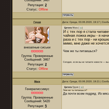
Сообщений:
3467
Репутация:
2
Статус:
Offline
Груня
Дата: Среда, 03.06.2020, 19:17 | Соо
Цитата
Mura
(
)
И с тех пор я стала чилав
чайная ложка икры - я нач
раза и с тех пор - ни крош
мимо, мне даже не хочетс
внезапные сиськи
Чем же ты питаешься?
Группа: Проверенные
Сообщений:
3467
Сегодня, если вы не читаете новости — в
Репутация:
2
Статус:
Offline
Mura
Дата: Среда, 03.06.2020, 19:21 | Соо
Цитата
Груня
(
)
Генералиссимус
Чем же ты питаешься?
Да почти всем подряд. Из мяса 
Группа: Проверенные
Сообщений:
5420
Репутация:
5