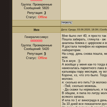
Группа: Проверенные
Сообщений:
5820
Репутация:
3
Статус:
Offline
Mura
Дата: Среда, 03.06.2020, 18:39 | Соо
Мне было лет 40, я просто та
Генералиссимус
Пошла забирать, глянула - аж 
анализы бомжа с циррозом и 
Группа: Проверенные
Я достала телефон из кармана,
Сообщений:
5420
лаборатории.
Репутация:
5
На след. день снова пошла, мы
мои.
Статус:
Offline
Та в ахуе. :))
А вообще у меня как-то тогда 
нанюхалась паркетного лака в
кальмары пару месяцев, ну вот
Короче, хз, что это было. Тог
молоко.
я: сколько его пить? (я молок
- Пей, сколько можешь.
- Да скажи ты нормально, я т
В общем, я пила по литру мол
всякого запаха.
И ела по 1 кг винограда в день
За 10 дней все показатели рух