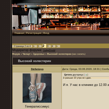
Главная
|
Регистрация
|
Вход
2
Страница
2
из
4
«
1
3
4
»
Модератор форума:
JudgeDredd
Форум
»
Чилаут
»
Здоровье
»
Высокий холестерин
(как снизить)
Высокий холестерин
Stefaniaya
Дата: Среда, 03.06.2020, 18:31 | Соо
Цитата
другарица
(
)
я раньше 10 утра не сдаю.
И я. У нас в клинике до 12.00
Генералиссимус