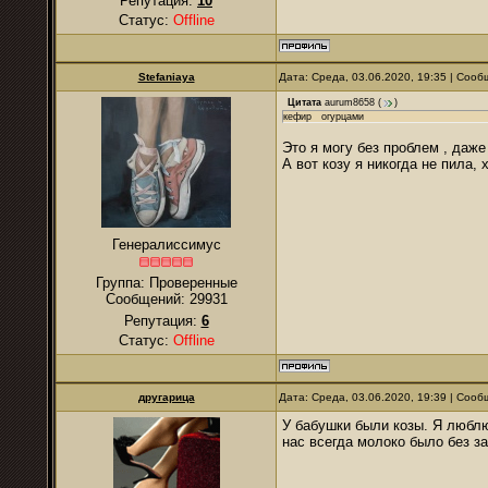
Репутация:
10
Статус:
Offline
Stefaniaya
Дата: Среда, 03.06.2020, 19:35 | Соо
Цитата
aurum8658
(
)
кефир огурцами
Это я могу без проблем , даж
А вот козу я никогда не пила,
Генералиссимус
Группа: Проверенные
Сообщений:
29931
Репутация:
6
Статус:
Offline
другарица
Дата: Среда, 03.06.2020, 19:39 | Соо
У бабушки были козы. Я люблю
нас всегда молоко было без за