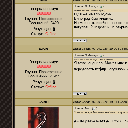
Цитата
Stefaniaya
(
)
Генералиссимус
козье молоко и виноград
Ну я же не вприкуску.
Виноград был кишмиш.
Группа: Проверенные
Но мне есть вообще не хотело
Сообщений:
5420
покупать 2 недели и не откры
Репутация:
5
Статус:
Offline
аurum
Дата: Среда, 03.06.2020, 19:30 | Соо
Цитата
Stefaniaya
(
)
молоко и виноград - это сильно .
Генералиссимус
Я тоже оценила. Может мне в
чередовать кефир огурцами и
Группа: Проверенные
Сообщений:
21944
Репутация:
6
Статус:
Offline
Crystal
Дата: Среда, 03.06.2020, 19:31 | Соо
Цитата
Mura
(
)
Я же и так для Мирочки альбинос, а туда 
да ты уникальная для меня. к