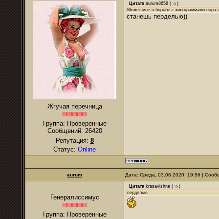
Цитата
aurum8658
(
)
Может мне в борьбе с килограммами пора 
станешь перделью))
Жгучая перечница
Группа: Проверенные
Сообщений:
26420
Репутация:
8
Статус:
Online
аurum
Дата: Среда, 03.06.2020, 19:56 | Соо
Цитата
krasavishna
(
)
перделью
Генералиссимус
Группа: Проверенные