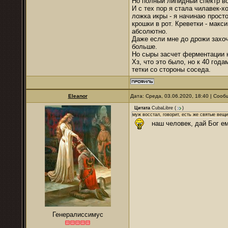
Но полный липидный спектр во
И с тех пор я стала чилавек-
ложка икры - я начинаю просто
крошки в рот. Креветки - макс
абсолютно.
Даже если мне до дрожи захоч
больше.
Но сыры засчет ферментации н
Хз, что это было, но к 40 го
тетки со стороны соседа.
Eleanor
Дата: Среда, 03.06.2020, 18:40 | Соо
Цитата
CubaLibre
(
)
муж восстал, говорит, есть же святые вещи
наш человек, дай Бог ем
Генералиссимус