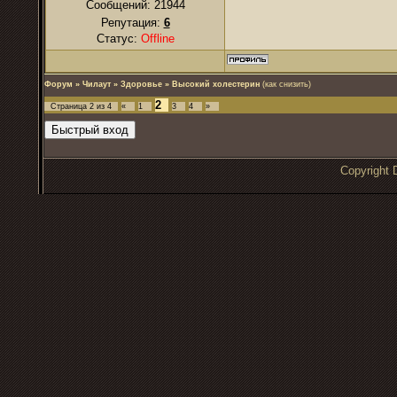
Сообщений:
21944
Репутация:
6
Статус:
Offline
Форум
»
Чилаут
»
Здоровье
»
Высокий холестерин
(как снизить)
2
Страница
2
из
4
«
1
3
4
»
Copyrigh