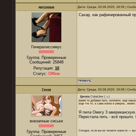
другарица
Дата: Среда, 03.06.2020, 18:56 | Соо
Сахар, как рафинированный пр
Генералиссимус
Группа: Проверенные
Сообщений:
25848
Репутация:
10
Статус:
Offline
Груня
Дата: Среда, 03.06.2020, 19:08 | Соо
Цитата
CubaLibre
(
)
какие то добавки пить, коллаген, еще каку
еще что то, а сама взяла и умерла...может,
Я пила Омегу 3 американскую.
Перестала пить - всё прошло. 
внезапные сиськи
Сегодня, если вы не читаете новости — в
Группа: Проверенные