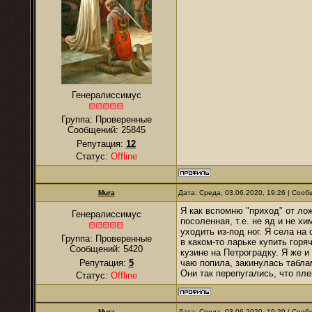
Генералиссимус
Группа: Проверенные
Сообщений:
25845
Репутация:
12
Статус:
Offline
Mura
Дата: Среда, 03.06.2020, 19:26 | Соо
Я как вспомню "приход" от ло
Генералиссимус
посоленная, т.е. не яд и не х
уходить из-под ног. Я села на
Группа: Проверенные
в каком-то ларьке купить горя
Сообщений:
5420
кузине на Петроградку. Я же и
Репутация:
5
чаю попила, закинулась табла
Они так перепугались, что пле
Статус:
Offline
Mura
Дата: Среда, 03.06.2020, 19:29 | Соо