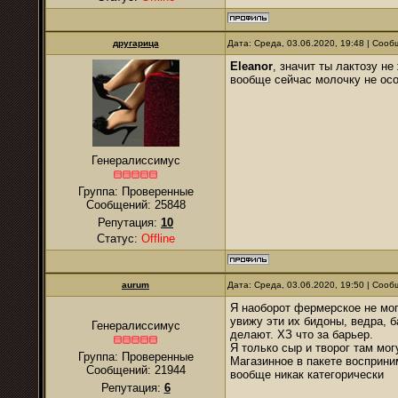
другарица
Дата: Среда, 03.06.2020, 19:48 | Соо
Eleanor
, значит ты лактозу н
вообще сейчас молочку не осо
Генералиссимус
Группа: Проверенные
Сообщений:
25848
Репутация:
10
Статус:
Offline
аurum
Дата: Среда, 03.06.2020, 19:50 | Соо
Я наоборот фермерское не мог
увижу эти их бидоны, ведра, б
Генералиссимус
делают. ХЗ что за барьер.
Я только сыр и творог там мог
Группа: Проверенные
Магазинное в пакете восприни
Сообщений:
21944
вообще никак категорически
Репутация:
6