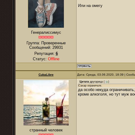
Или на омегу
Генералиссимус
Группа: Проверенные
Сообщений:
29931
Репутация:
6
Статус:
Offline
CubaLibre
Дата: Среда, 03.06.2020, 18:39 | Соо
Цитата
другарица
(
)
Сахар ограничьте.
да особо некуда ограничивать, 
кроме алкоголя, но тут муж во
странный человек