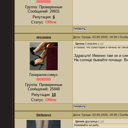
Группа: Проверенные
Сообщений:
29931
Репутация:
6
Статус:
Offline
другарица
Дата: Среда, 03.06.2020, 18:34 | Соо
Цитата
CubaLibre
(
)
и сказал, что холестерин и печень не связ
Здрасьте! Именно там он и си
На солнце бывайте почаще. Ви
Генералиссимус
Группа: Проверенные
Сообщений:
25848
Репутация:
10
Статус:
Offline
Stefaniaya
Дата: Среда, 03.06.2020, 18:36 | Соо
Цитата
другарица
(
)
Нажимайте на рыбу.