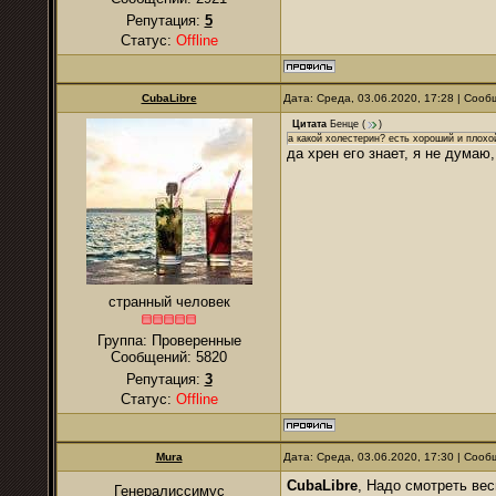
Репутация:
5
Статус:
Offline
CubaLibre
Дата: Среда, 03.06.2020, 17:28 | Соо
Цитата
Бенце
(
)
а какой холестерин? есть хороший и плохо
да хрен его знает, я не думаю,
странный человек
Группа: Проверенные
Сообщений:
5820
Репутация:
3
Статус:
Offline
Mura
Дата: Среда, 03.06.2020, 17:30 | Соо
CubaLibre
, Надо смотреть ве
Генералиссимус