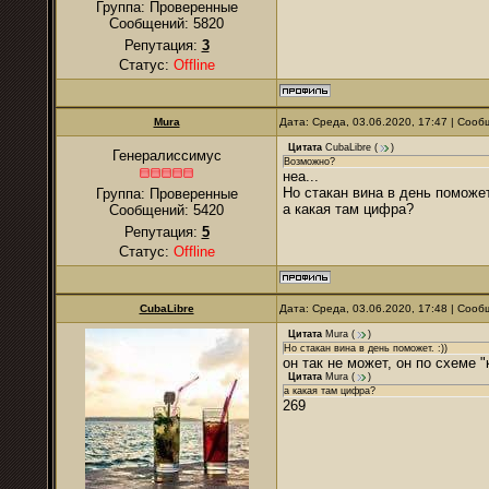
Группа: Проверенные
Сообщений:
5820
Репутация:
3
Статус:
Offline
Mura
Дата: Среда, 03.06.2020, 17:47 | Соо
Цитата
CubaLibre
(
)
Генералиссимус
Возможно?
неа...
Но стакан вина в день поможет.
Группа: Проверенные
а какая там цифра?
Сообщений:
5420
Репутация:
5
Статус:
Offline
CubaLibre
Дата: Среда, 03.06.2020, 17:48 | Соо
Цитата
Mura
(
)
Но стакан вина в день поможет. :))
он так не может, он по схеме 
Цитата
Mura
(
)
а какая там цифра?
269