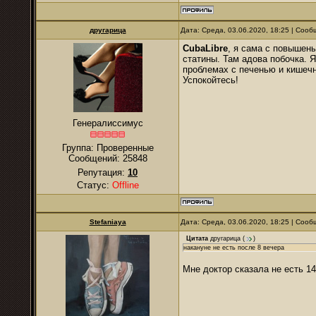
другарица
Дата: Среда, 03.06.2020, 18:25 | Соо
CubaLibre
, я сама с повышен
статины. Там адова побочка. Я
проблемах с печенью и кишечн
Успокойтесь!
Генералиссимус
Группа: Проверенные
Сообщений:
25848
Репутация:
10
Статус:
Offline
Stefaniaya
Дата: Среда, 03.06.2020, 18:25 | Соо
Цитата
другарица
(
)
накануне не есть после 8 вечера
Мне доктор сказала не есть 1