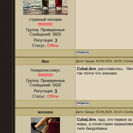
странный человек
Группа: Проверенные
Сообщений:
5820
Репутация:
3
Статус:
Offline
Mura
Дата: Среда, 03.06.2020, 18:05 | Соо
CubaLibre
, расслабьтесь. Нич
Генералиссимус
так почти что зожники.
Группа: Проверенные
Сообщений:
5420
Репутация:
5
Статус:
Offline
другарица
Дата: Среда, 03.06.2020, 18:10 | Соо
CubaLibre
, еда, это первое з
жиры, а холестерин зашкалива
типо биодобавки.