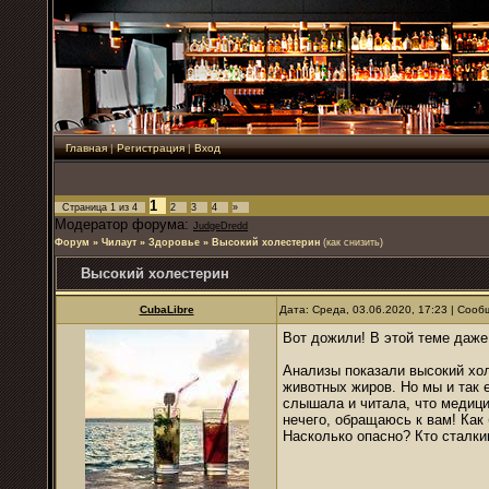
Главная
|
Регистрация
|
Вход
1
Страница
1
из
4
2
3
4
»
Модератор форума:
JudgeDredd
Форум
»
Чилаут
»
Здоровье
»
Высокий холестерин
(как снизить)
Высокий холестерин
CubaLibre
Дата: Среда, 03.06.2020, 17:23 | Соо
Вот дожили! В этой теме даже 
Анализы показали высокий хо
животных жиров. Но мы и так е
слышала и читала, что медици
нечего, обращаюсь к вам! Как
Насколько опасно? Кто сталк