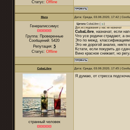
Статус:
Offline
Mura
Дата: Среда, 03.06.2020, 17:42 | Соо
Цитата
CubaLibre
(
)
Генералиссимус
Доп.исследования у нас не назначат
CubaLibre
, назначат, если на
Что усе родичи страдают, а он
Группа: Проверенные
Это по межд. классификациям 
Сообщений:
5420
Это не дорогой анализ, никто 
Репутация:
5
Кстати, если покурить до сдач
Статус:
Offline
Вино красное снижает, но регу
CubaLibre
Дата: Среда, 03.06.2020, 17:45 | Соо
Я думаю, от стресса подскочил
странный человек