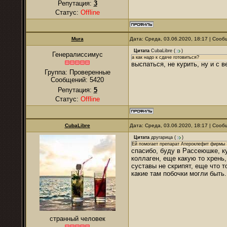
Репутация:
3
Статус:
Offline
Mura
Дата: Среда, 03.06.2020, 18:17 | Соо
Цитата
CubaLibre
(
)
Генералиссимус
а как надо к сдаче готовиться?
выспаться, не курить, ну и с в
Группа: Проверенные
Сообщений:
5420
Репутация:
5
Статус:
Offline
CubaLibre
Дата: Среда, 03.06.2020, 18:17 | Соо
Цитата
другарица
(
)
Ей помогает препарат Атероклефит фирмы Э
спасибо, буду в Рассеюшке, ку
коллаген, еще какую то хрень
суставы не скрипят, еще что то
какие там побочки могли быть.
странный человек