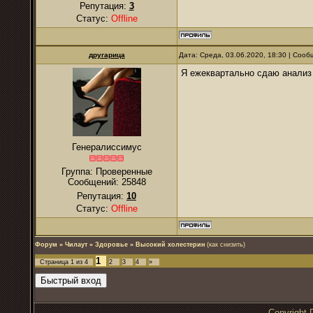
Репутация:
3
Статус:
Offline
другарица
Дата: Среда, 03.06.2020, 18:30 | Соо
Я ежеквартально сдаю анализ 
Генералиссимус
Группа: Проверенные
Сообщений:
25848
Репутация:
10
Статус:
Offline
Форум
»
Чилаут
»
Здоровье
»
Высокий холестерин
(как снизить)
1
Страница
1
из
4
2
3
4
»
Copyrigh