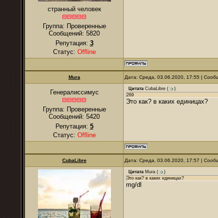
странный человек
Группа: Проверенные
Сообщений:
5820
Репутация:
3
Статус:
Offline
Mura
Дата: Среда, 03.06.2020, 17:55 | Соо
Цитата
CubaLibre
(
)
Генералиссимус
269
Это как? в каких единицах?
Группа: Проверенные
Сообщений:
5420
Репутация:
5
Статус:
Offline
CubaLibre
Дата: Среда, 03.06.2020, 17:57 | Соо
Цитата
Mura
(
)
Это как? в каких единицах?
mg/dl