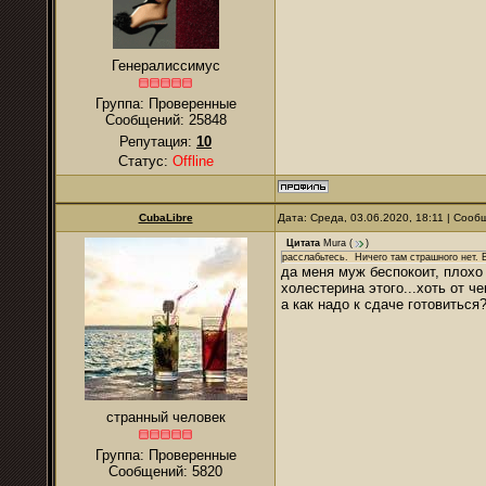
Генералиссимус
Группа: Проверенные
Сообщений:
25848
Репутация:
10
Статус:
Offline
CubaLibre
Дата: Среда, 03.06.2020, 18:11 | Соо
Цитата
Mura
(
)
расслабьтесь. Ничего там страшного нет. В
да меня муж беспокоит, плохо 
холестерина этого...хоть от ч
а как надо к сдаче готовиться
странный человек
Группа: Проверенные
Сообщений:
5820