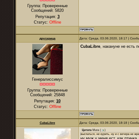
Группа: Проверенные
Сообщений:
5820
Репутация:
3
Статус:
Offline
другарица
Дата: Среда, 03.06.2020, 18:17 | Соо
CubaLibre
, накануне не есть 
Генералиссимус
Группа: Проверенные
Сообщений:
25848
Репутация:
10
Статус:
Offline
CubaLibre
Дата: Среда, 03.06.2020, 18:18 | Соо
Цитата
Mura
(
)
выспаться, не курить, ну и с вечера не жра
ну муж у меня ест, как птичка, 