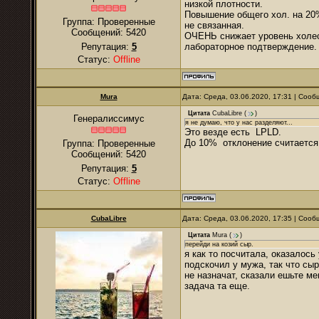
низкой плотности.
Повышение общего хол. на 20%
Группа: Проверенные
не связанная.
Сообщений:
5420
ОЧЕНЬ снижает уровень холест
Репутация:
5
лабораторное подтверждение. 
Статус:
Offline
Mura
Дата: Среда, 03.06.2020, 17:31 | Соо
Цитата
CubaLibre
(
)
Генералиссимус
я не думаю, что у нас разделяют...
Это везде есть LPLD.
До 10% отклонение считается
Группа: Проверенные
Сообщений:
5420
Репутация:
5
Статус:
Offline
CubaLibre
Дата: Среда, 03.06.2020, 17:35 | Соо
Цитата
Mura
(
)
перейди на козий сыр.
я как то посчитала, оказалось
подскочил у мужа, так что сы
не назначат, сказали ешьте ме
задача та еще.