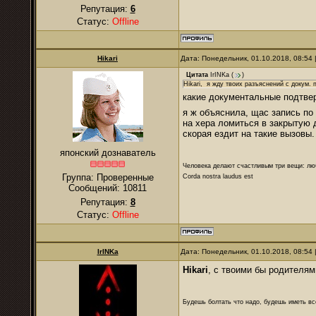
Репутация:
6
Статус:
Offline
Hikari
Дата: Понедельник, 01.10.2018, 08:54
Цитата
IrINKa
(
)
Hikari, я жду твоих разъяснений с докум.
какие документальные подтве
я ж объяснила, щас запись по
на хера ломиться в закрытую д
скорая ездит на такие вызовы.
японский дознаватель
Человека делают счастливым три вещи: лю
Группа: Проверенные
Corda nostra laudus est
Сообщений:
10811
Репутация:
8
Статус:
Offline
IrINKa
Дата: Понедельник, 01.10.2018, 08:54
Hikari
, с твоими бы родителям
Будешь болтать что надо, будешь иметь все