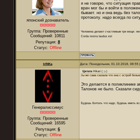
я не говорю, что ситуация пра
врач мог бы и войти в положен
бывает. но и она ведь без та
протоколу. надо всегда по сит
японский дознаватель
Группа: Проверенные
Человека делают счастливым три вещи: лю
Сообщений:
10811
Corda nostra laudus est
Репутация:
8
Статус:
Offline
IrINKa
Дата: Понедельник, 01.10.2018, 08:55
Цитата
Hikari
(
)
ты же сама сказала что она с острой болью
Это делается в поликлинике а
Талонов не было. Сказали сид
Будешь болтать что надо, будешь иметь все
Генералиссимус
Группа: Проверенные
Сообщений:
16595
Репутация:
6
Статус:
Offline