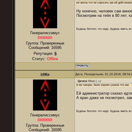
не могла что ли спросить как ей действова
Ну конечно, человек сам винов
Посмотрим на тебя в 80 лет, к
Будешь болтать что надо, будешь иметь все
Генералиссимус
Группа: Проверенные
Сообщений:
16595
Репутация:
6
Статус:
Offline
IrINKa
Дата: Понедельник, 01.10.2018, 08:54
Цитата
Hikari
(
)
я же говорю, было херово узнала что как
Ей администратор сказал идти
А врач даже не посмотрел, за
Будешь болтать что надо, будешь иметь все
Генералиссимус
Группа: Проверенные
Сообщений:
16595