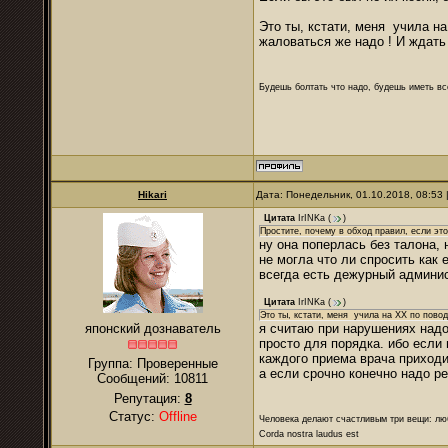
Это ты, кстати, меня учила на
жаловаться же надо ! И ждать
Будешь болтать что надо, будешь иметь все
Hikari
Дата: Понедельник, 01.10.2018, 08:53
Цитата
IrINKa
(
)
Простите, почему в обход правил, если эт
ну она поперлась без талона,
не могла что ли спросить как
всегда есть дежурный админис
Цитата
IrINKa
(
)
Это ты, кстати, меня учила на ХХ по повод
японский дознаватель
я считаю при нарушениях надо
просто для порядка. ибо если 
каждого приема врача приходи
Группа: Проверенные
а если срочно конечно надо р
Сообщений:
10811
Репутация:
8
Статус:
Offline
Человека делают счастливым три вещи: лю
Corda nostra laudus est