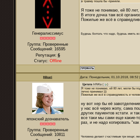
в травму пошла бы -приняли.
Я тоже не понимаю, ей 80 лет,
В итоге дочка там всё организ
Пожилые же всё в справедливо
Генералиссимус
Будешь болтать что надо, будешь иметь все
Группа: Проверенные
Сообщений:
16595
Репутация:
6
Статус:
Offline
Hikari
Дата: Понедельник, 01.10.2018, 08:52
Цитата
IrINKa
(
)
Я тоже не понимаю, ей 80 лет, могли бы по
лично принимал )))
Пожилые же всё в справедливость и челове
ну вот хер бы её завотделение
у нас всё через жопу, сама по
других пауиентов кстати. и так
все таки мы сами еще какие-то 
японский дознаватель
раз, и не надо копировать "как
Группа: Проверенные
Сообщений:
10811
Человека делают счастливым три вещи: лю