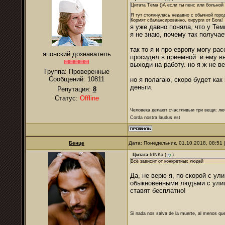
Цитата Тёма ()А если ты пенс или больной
Я тут столкнулась недавно с обычной горо
Кормят сбалансированно, хирурги от Бога!
я уже давно поняла, что у Тем
я не знаю, почему так получае
так то я и про европу могу ра
японский дознаватель
просидел в приемной. и ему вы
выходи на работу. но я ж не в
Группа: Проверенные
Сообщений:
10811
но я полагаю, скоро будет как
деньги.
Репутация:
8
Статус:
Offline
Человека делают счастливым три вещи: лю
Corda nostra laudus est
Бенце
Дата: Понедельник, 01.10.2018, 08:51
Цитата
IrINKa
(
)
Всё зависит от конкретных людей
Да, не верю я, по скорой с ул
обыкновенными людьми с улиц
ставят бесплатно!
Si nada nos salva de la muerte, al menos que