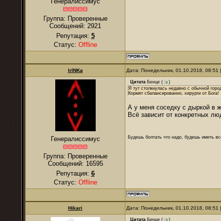
Генералиссимус
Группа: Проверенные
Сообщений:
2921
Репутация:
5
Статус:
Offline
IrINKa
Дата: Понедельник, 01.10.2018, 08:51
Цитата
Бенце
(
)
Я тут столкнулась недавно с обычной горо
Кормят сбалансированно, хирурги от Бога!
А у меня соседку с дыркой в 
Всё зависит от конкретных лю
Будешь болтать что надо, будешь иметь все
Генералиссимус
Группа: Проверенные
Сообщений:
16595
Репутация:
6
Статус:
Offline
Hikari
Дата: Понедельник, 01.10.2018, 08:51
Цитата
Бенце
(
)