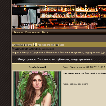
Главная
|
Регистрация
|
Вход
1
Страница
1
из
11
2
3
…
10
11
»
Модератор форума:
JudgeDredd
Форум
»
Чилаут
»
Здоровье
»
Медицина в России и за рубежом, медстраховки
(где
Медицина в России и за рубежом, медстраховки
Eyjafjallajokull
Дата: Понедельник, 01.10.2018, 08:
перенесена из Барной стойки
Секс, котики, рок-н-ролл