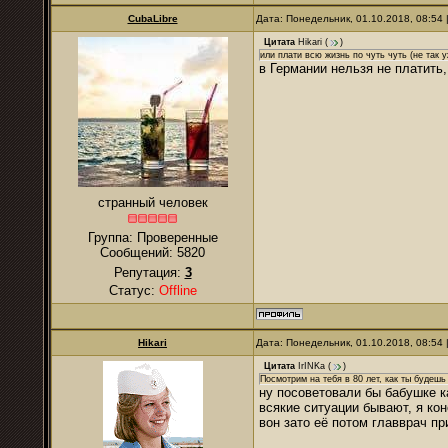
CubaLibre
Дата: Понедельник, 01.10.2018, 08:54
Цитата
Hikari
(
)
или плати всю жизнь по чуть чуть (не так у
в Германии нельзя не платить
странный человек
Группа: Проверенные
Сообщений:
5820
Репутация:
3
Статус:
Offline
Hikari
Дата: Понедельник, 01.10.2018, 08:54
Цитата
IrINKa
(
)
Посмотрим на тебя в 80 лет, как ты будешь
ну посоветовали бы бабушке к
всякие ситуации бывают, я кон
вон зато её потом главврач пр