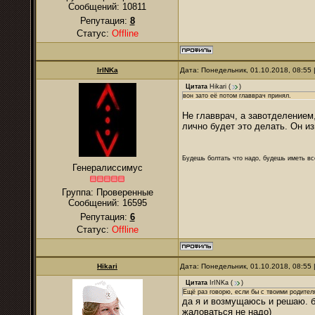
Сообщений:
10811
Репутация:
8
Статус:
Offline
IrINKa
Дата: Понедельник, 01.10.2018, 08:55
Цитата
Hikari
(
)
вон зато её потом главврач принял.
Не главврач, а завотделением,
лично будет это делать. Он и
Будешь болтать что надо, будешь иметь все
Генералиссимус
Группа: Проверенные
Сообщений:
16595
Репутация:
6
Статус:
Offline
Hikari
Дата: Понедельник, 01.10.2018, 08:55
Цитата
IrINKa
(
)
Ещё раз говорю, если бы с твоими родител
да я и возмущаюсь и решаю. б
жаловаться не надо)