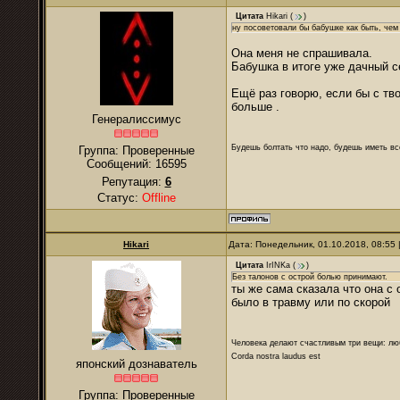
Цитата
Hikari
(
)
ну посоветовали бы бабушке как быть, чем
Она меня не спрашивала.
Бабушка в итоге уже дачный с
Ещё раз говорю, если бы с тв
больше .
Генералиссимус
Будешь болтать что надо, будешь иметь все
Группа: Проверенные
Сообщений:
16595
Репутация:
6
Статус:
Offline
Hikari
Дата: Понедельник, 01.10.2018, 08:55
Цитата
IrINKa
(
)
Без талонов с острой болью принимают.
ты же сама сказала что она с 
было в травму или по скорой
Человека делают счастливым три вещи: лю
Corda nostra laudus est
японский дознаватель
Группа: Проверенные