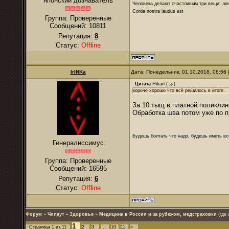
японский дознаватель
Человека делают счастливым три вещи: лю
Corda nostra laudus est
Группа: Проверенные
Сообщений:
10811
Репутация:
8
Статус:
Offline
IrINKa
Дата: Понедельник, 01.10.2018, 08:56
Цитата
Hikari
(
)
короче хорошо что всё решилось в итоге.
За 10 тыщ в платной поликлин
Обработка шва потом уже по п
Будешь болтать что надо, будешь иметь все
Генералиссимус
Группа: Проверенные
Сообщений:
16595
Репутация:
6
Статус:
Offline
Форум
»
Чилаут
»
Здоровье
»
Медицина в России и за рубежом, медстраховки
(где
1
Страница
1
из
11
2
3
…
10
11
»