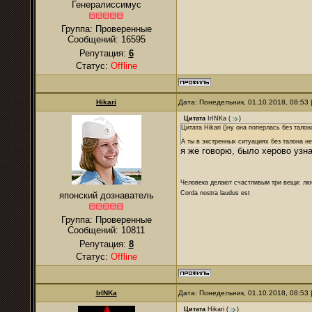
Генералиссимус
Группа: Проверенные
Сообщений:
16595
Репутация:
6
Статус:
Offline
Hikari
Дата: Понедельник, 01.10.2018, 08:53
Цитата
IrINKa
(
)
Цитата Hikari ()ну она поперлась без тало
А ты в экстренных ситуациях без талона н
я же говорю, было херово узна
Человека делают счастливым три вещи: лю
Corda nostra laudus est
японский дознаватель
Группа: Проверенные
Сообщений:
10811
Репутация:
8
Статус:
Offline
IrINKa
Дата: Понедельник, 01.10.2018, 08:53
Цитата
Hikari
(
)