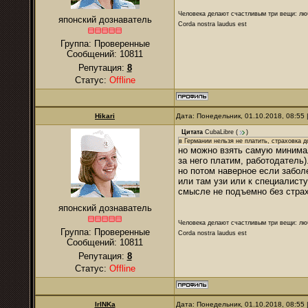
Человека делают счастливым три вещи: лю
японский дознаватель
Corda nostra laudus est
Группа: Проверенные
Сообщений:
10811
Репутация:
8
Статус:
Offline
Hikari
Дата: Понедельник, 01.10.2018, 08:55
Цитата
CubaLibre
(
)
в Германии нельзя не платить, страховка 
но можно взять самую минимал
за него платим, работодатель)
но потом наверное если забол
или там узи или к специалисту
смысле не подъемно без страх
японский дознаватель
Человека делают счастливым три вещи: лю
Группа: Проверенные
Corda nostra laudus est
Сообщений:
10811
Репутация:
8
Статус:
Offline
IrINKa
Дата: Понедельник, 01.10.2018, 08:55