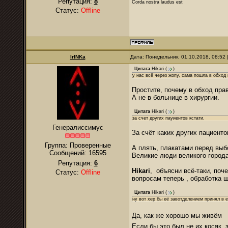
Репутация:
8
Corda nostra laudus est
Статус:
Offline
IrINKa
Дата: Понедельник, 01.10.2018, 08:52
Цитата
Hikari
(
)
у нас всё через жопу, сама пошла в обход 
Простите, почему в обход пра
А не в больнице в хирургии.
Цитата
Hikari
(
)
за счет других пауиентов кстати.
Генералиссимус
За счёт каких других пациенто
Группа: Проверенные
А плять, плакатами перед вы
Сообщений:
16595
Великие люди великого города
Репутация:
6
Hikari
, объясни всё-таки, поч
Статус:
Offline
вопросам теперь , обработка ш
Цитата
Hikari
(
)
ну вот хер бы её завотделением принял в е
Да, как же хорошо мы живём
Если бы это был не их косяк,