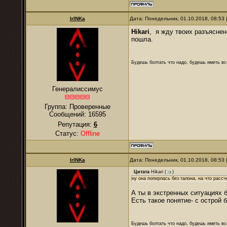
IrINKa
Дата: Понедельник, 01.10.2018, 08:53
Hikari
, я жду твоих разъясне
пошла.
Будешь болтать что надо, будешь иметь все
Генералиссимус
Группа: Проверенные
Сообщений:
16595
Репутация:
6
Статус:
Offline
IrINKa
Дата: Понедельник, 01.10.2018, 08:53
Цитата
Hikari
(
)
ну она поперлась без талона, на что расс
А ты в экстренных ситуациях 
Есть такое понятие- с острой 
Будешь болтать что надо, будешь иметь все