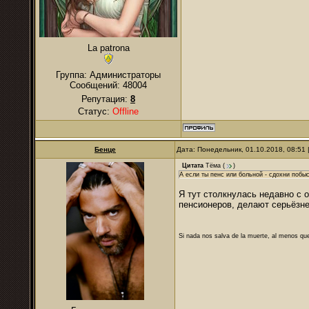
La patrona
Группа: Администраторы
Сообщений:
48004
Репутация:
8
Статус:
Offline
Бенце
Дата: Понедельник, 01.10.2018, 08:51
Цитата
Тёма
(
)
А если ты пенс или больной - сдохни побы
Я тут столкнулась недавно с 
пенсионеров, делают серьёзне
Si nada nos salva de la muerte, al menos que