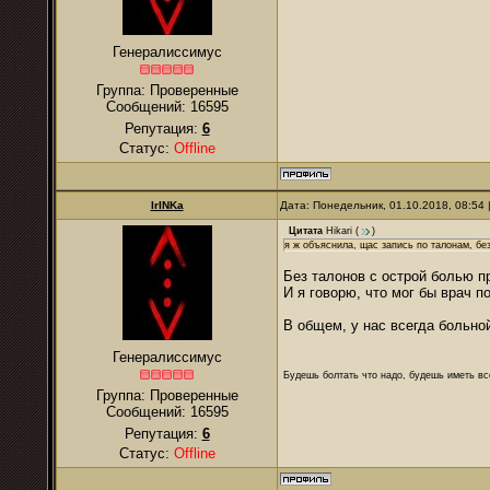
Генералиссимус
Группа: Проверенные
Сообщений:
16595
Репутация:
6
Статус:
Offline
IrINKa
Дата: Понедельник, 01.10.2018, 08:54
Цитата
Hikari
(
)
я ж объяснила, щас запись по талонам, бе
Без талонов с острой болью п
И я говорю, что мог бы врач п
В общем, у нас всегда больной
Генералиссимус
Будешь болтать что надо, будешь иметь все
Группа: Проверенные
Сообщений:
16595
Репутация:
6
Статус:
Offline