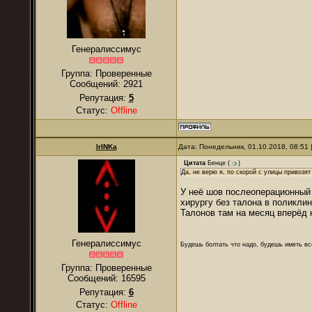
Генералиссимус
Группа: Проверенные
Сообщений:
2921
Репутация:
5
Статус:
Offline
IrINKa
Дата: Понедельник, 01.10.2018, 08:51
Цитата
Бенце
(
)
Да, не верю я, по скорой с улицы привозят
У неё шов послеоперационный 
хирургу без талона в поликлин
Талонов там на месяц вперёд 
Генералиссимус
Будешь болтать что надо, будешь иметь все
Группа: Проверенные
Сообщений:
16595
Репутация:
6
Статус:
Offline