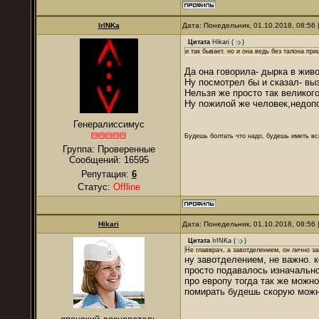
IrINKa
Дата: Понедельник, 01.10.2018, 08:56
Цитата
Hikari
(
)
и так бывает. но и она ведь без талона при
Да она говорила- дырка в живо
Ну посмотрел бы и сказал- вы
Нельзя же просто так великог
Ну пожилой же человек,недопо
Генералиссимус
Будешь болтать что надо, будешь иметь все
Группа: Проверенные
Сообщений:
16595
Репутация:
6
Статус:
Offline
Hikari
Дата: Понедельник, 01.10.2018, 08:56
Цитата
IrINKa
(
)
Не главврач, а завотделением, он лично за
ну завотделением, не важно. к
просто подавалось изначально,
про европу тогда так же можно
помирать будешь скорую можно