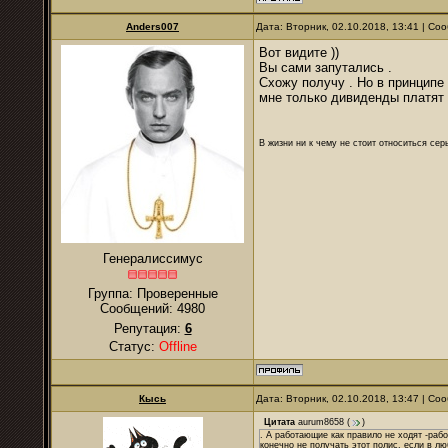
Anders007
Дата: Вторник, 02.10.2018, 13:41 | С
Вот видите ))
Вы сами запутались .
Схожу получу . Но в принципе 
мне только дивиденды платят 
В жизни ни к чему не стоит относиться се
Генералиссимус
Группа: Проверенные
Сообщений:
4980
Репутация:
6
Статус:
Offline
Кысь
Дата: Вторник, 02.10.2018, 13:47 | С
Цитата
aurum8658
(
)
. А работающие как правило не ходят -раб
конечно не получать этот полис, если в л