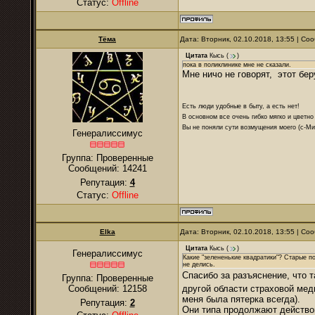
Статус:
Offline
Тёма
Дата: Вторник, 02.10.2018, 13:55 | С
Цитата
Кысь
(
)
пока в поликлинике мне не сказали.
Мне ничо не говорят, этот бер
Есть люди удобные в быту, а есть нет!
В основном все очень гибко мягко и цветно
Вы не поняли сути возмущения моего (с-М
Генералиссимус
Группа: Проверенные
Сообщений:
14241
Репутация:
4
Статус:
Offline
Elka
Дата: Вторник, 02.10.2018, 13:55 | С
Цитата
Кысь
(
)
Генералиссимус
Какие "зелененькие квадратики"? Старые п
не делись.
Спасибо за разъяснение, что 
Группа: Проверенные
Сообщений:
12158
другой области страховой мед
меня была пятерка всегда).
Репутация:
2
Они типа продолжают действова