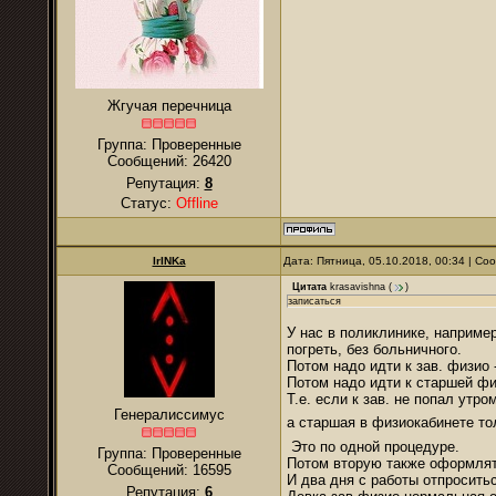
Жгучая перечница
Группа: Проверенные
Сообщений:
26420
Репутация:
8
Статус:
Offline
IrINKa
Дата: Пятница, 05.10.2018, 00:34 | С
Цитата
krasavishna
(
)
записаться
У нас в поликлинике, наприме
погреть, без больничного.
Потом надо идти к зав. физио 
Потом надо идти к старшей фи
Т.е. если к зав. не попал утр
Генералиссимус
а старшая в физиокабинете то
Это по одной процедуре.
Группа: Проверенные
Потом вторую также оформлять
Сообщений:
16595
И два дня с работы отпросить
Репутация:
6