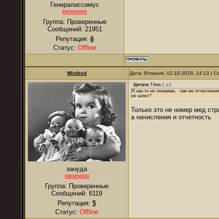
Генералиссимус
Группа: Проверенные
Сообщений:
21951
Репутация:
6
Статус:
Offline
Winifred
Дата: Вторник, 02.10.2018, 14:13 |
Цитата
Тёма
(
)
Я как-то не понимаю, там же отчисления
не шлют?
Только это не номер мед стр
а начисления и отчетность
зануда
Группа: Проверенные
Сообщений:
6119
Репутация:
5
Статус:
Offline