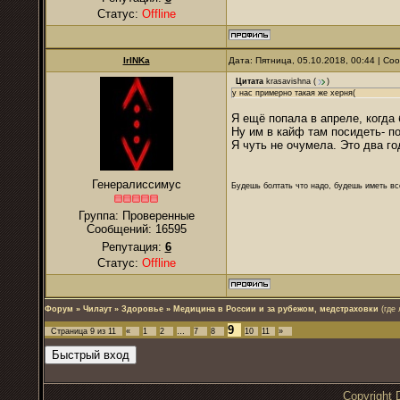
Статус:
Offline
IrINKa
Дата: Пятница, 05.10.2018, 00:44 | С
Цитата
krasavishna
(
)
у нас примерно такая же херня(
Я ещё попала в апреле, когда
Ну им в кайф там посидеть- по
Я чуть не очумела. Это два го
Генералиссимус
Будешь болтать что надо, будешь иметь все
Группа: Проверенные
Сообщений:
16595
Репутация:
6
Статус:
Offline
Форум
»
Чилаут
»
Здоровье
»
Медицина в России и за рубежом, медстраховки
(где
9
Страница
9
из
11
«
1
2
…
7
8
10
11
»
Copyrigh