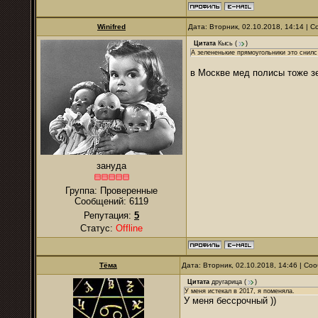
Winifred
Дата: Вторник, 02.10.2018, 14:14 |
Цитата
Кысь
(
)
А зелененькие прямоугольники это снилс
в Москве мед полисы тоже з
зануда
Группа: Проверенные
Сообщений:
6119
Репутация:
5
Статус:
Offline
Тёма
Дата: Вторник, 02.10.2018, 14:46 | С
Цитата
другарица
(
)
У меня истекал в 2017, я поменяла.
У меня бессрочный ))