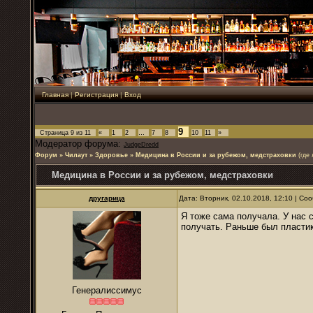
Главная
|
Регистрация
|
Вход
9
Страница
9
из
11
«
1
2
…
7
8
10
11
»
Модератор форума:
JudgeDredd
Форум
»
Чилаут
»
Здоровье
»
Медицина в России и за рубежом, медстраховки
(где
Медицина в России и за рубежом, медстраховки
другарица
Дата: Вторник, 02.10.2018, 12:10 | С
Я тоже сама получала. У нас 
получать. Раньше был пласти
Генералиссимус