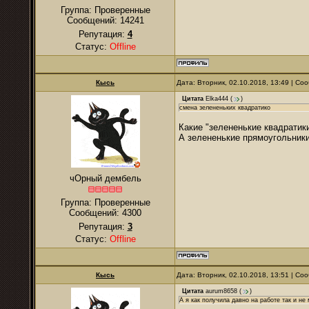
Группа: Проверенные
Сообщений:
14241
Репутация:
4
Статус:
Offline
Кысь
Дата: Вторник, 02.10.2018, 13:49 | С
Цитата
Elka444
(
)
смена зелененьких квадратико
Какие "зелененькие квадратик
А зелененькие прямоугольники
чОрный дембель
Группа: Проверенные
Сообщений:
4300
Репутация:
3
Статус:
Offline
Кысь
Дата: Вторник, 02.10.2018, 13:51 | С
Цитата
aurum8658
(
)
А я как получила давно на работе так и не