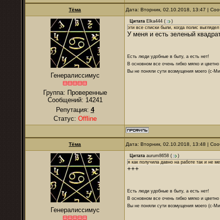
Тёма
Дата: Вторник, 02.10.2018, 13:47 | С
Цитата
Elka444
(
)
эти все списки были, когда полис выглядел
У меня и есть зеленый квадрат!
Есть люди удобные в быту, а есть нет!
В основном все очень гибко мягко и цветно
Вы не поняли сути возмущения моего (с-М
Генералиссимус
Группа: Проверенные
Сообщений:
14241
Репутация:
4
Статус:
Offline
Тёма
Дата: Вторник, 02.10.2018, 13:48 | С
Цитата
aurum8658
(
)
я как получила давно на работе так и не м
+++
Есть люди удобные в быту, а есть нет!
В основном все очень гибко мягко и цветно
Вы не поняли сути возмущения моего (с-М
Генералиссимус