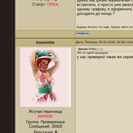
Девка зав.физио нормальная о
Статус:
Offline
встретила, я просто уже ржала
одному графику и оформляла с
доходили до конца ?
Будешь болтать что надо, будешь иметь все
krasavishna
Дата: Пятница, 05.10.2018, 00:38 | С
Цитата
IrINKa
(
)
Это по одной процедуре.
у нас примерно такая же херня
Жгучая перечница
Группа: Проверенные
Сообщений:
26420
Репутация:
8