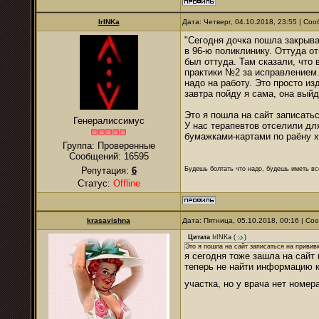
IrINKa
Дата: Четверг, 04.10.2018, 23:55 | С
"Сегодня дочка пошла закрыв
в 96-ю поликлинику. Оттуда от
был оттуда. Там сказали, что
практики №2 за исправлением.
надо на работу. Это просто из
завтра пойду я сама, она выйд
Это я пошла на сайт записать
Генералиссимус
У нас терапевтов отселили дл
бумажками-картами по раёну хо
Группа: Проверенные
Сообщений:
16595
Будешь болтать что надо, будешь иметь все
Репутация:
6
Статус:
Offline
krasavishna
Дата: Пятница, 05.10.2018, 00:16 | С
Цитата
IrINKa
(
)
Это я пошла на сайт записаться на привив
я сегодня тоже зашла на сайт 
теперь не найти информацию к
участка, но у врача нет номе