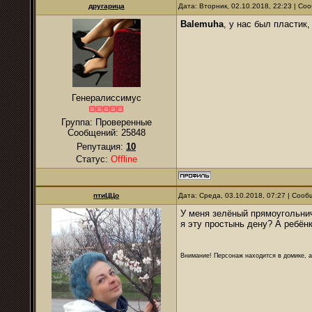
другарица
Дата: Вторник, 02.10.2018, 22:23 | С
Balemuha
, у нас был пластик
Генералиссимус
Группа: Проверенные
Сообщений:
25848
Репутация:
10
Статус:
Offline
птиЦЦо
Дата: Среда, 03.10.2018, 07:27 | Соо
У меня зелёный прямоугольнич
я эту простынь дену? А ребён
Внимание! Персонаж находится в домике, а