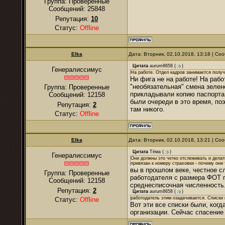
Группа: Проверенные
Сообщений:
25848
Репутация:
10
Статус:
Offline
Elka
Дата: Вторник, 02.10.2018, 13:18 | С
Цитата
aurum8658
(
)
Генералиссимус
На работе. Отдел кадров занимается получ
Ни фига не на работе! На рабо
"необязательная" смена зелен
Группа: Проверенные
прикладывали копию паспорта 
Сообщений:
12158
были очереди в это время, по
Репутация:
2
там никого.
Статус:
Offline
Elka
Дата: Вторник, 02.10.2018, 13:21 | С
Цитата
Тёма
(
)
Генералиссимус
Они должны это четко отслеживать и делат
привязан к номеру страховки - почему они
вы в прошлом веке, честное сл
Группа: Проверенные
работодателя с размера ФОТ п
Сообщений:
12158
среднесписочная численность
Репутация:
2
Цитата
aurum8658
(
)
работодатель этим озадачивается. Списки 
Статус:
Offline
Вот эти все списки были, ког
организации. Сейчас спасение