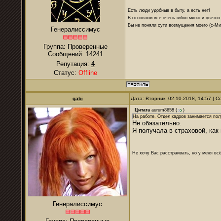
Есть люди удобные в быту, а есть нет!
В основном все очень гибко мягко и цветно
Вы не поняли сути возмущения моего (с-М
Генералиссимус
Группа: Проверенные
Сообщений:
14241
Репутация:
4
Статус:
Offline
gabi
Дата: Вторник, 02.10.2018, 14:57 |
Цитата
aurum8658
(
)
На работе. Отдел кадров занимается пол
Не обязательно.
Я получала в страховой, как
Не хочу Вас расстраивать, но у меня всё
Генералиссимус