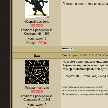
Я тоже не знала, что их замен
чОрный дембель
Группа: Проверенные
Сообщений:
4300
Репутация:
3
Статус:
Offline
Тёма
Дата: Вторник, 02.10.2018, 13:54 | С
На моем зелененьком квадрат
Карточка медицинского страх
Номер фамилиефамилие дата
С обратной - штрих код и мед 
Есть люди удобные в быту, а есть нет!
Генералиссимус
В основном все очень гибко мягко и цветно
Вы не поняли сути возмущения моего (с-М
Группа: Проверенные
Сообщений:
14241
Репутация:
4