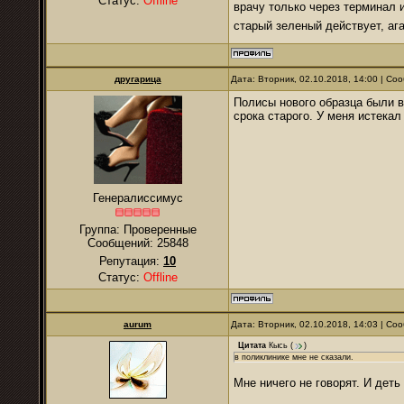
Статус:
Offline
врачу только через терминал и
старый зеленый действует, аг
другарица
Дата: Вторник, 02.10.2018, 14:00 | С
Полисы нового образца были в
срока старого. У меня истекал
Генералиссимус
Группа: Проверенные
Сообщений:
25848
Репутация:
10
Статус:
Offline
аurum
Дата: Вторник, 02.10.2018, 14:03 | С
Цитата
Кысь
(
)
в поликлинике мне не сказали.
Мне ничего не говорят. И деть