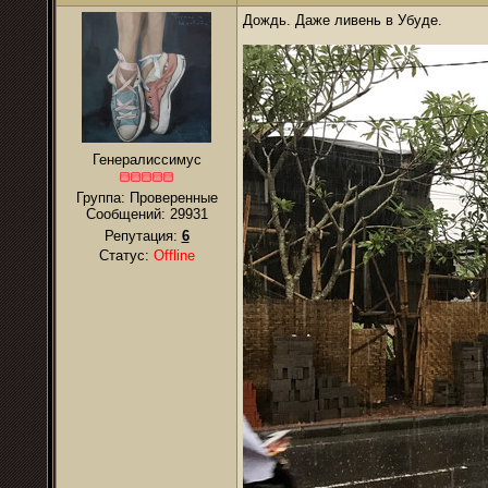
Дождь. Даже ливень в Убуде.
Генералиссимус
Группа: Проверенные
Сообщений:
29931
Репутация:
6
Статус:
Offline