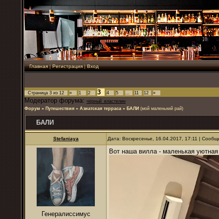
Главная
|
Регистрация
|
Вход
3
Страница
3
из
12
«
1
2
4
5
…
11
12
»
Модератор форума:
чёрный_властелин
Форум
»
Путешествия
»
Азиатская терраса
»
БАЛИ
(мой маленький рай)
БАЛИ
Stefaniaya
Дата: Воскресенье, 16.04.2017, 17:11 | Сооб
Вот наша вилла - маленькая уютная
Генералиссимус