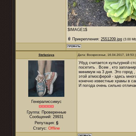
$IMAGE1$
Прикрепления:
2551209.jpg
(3.00 Mb
Stefaniaya
Дата: Воскресенье, 16.04.2017, 18:53
Убуд считается культурной ст
посетить . Всем , кто заплани
минимум на 3 дня. Это город 
этой атмосферой - здесь мног
конечно известные храмы в са
И погода очень сильно отличае
Генералиссимус
Группа: Проверенные
Сообщений:
29931
Репутация:
6
Статус:
Offline