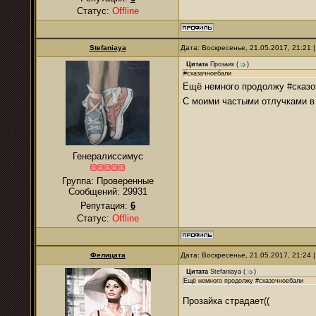
Статус:
Offline
Stefaniaya
Дата: Воскресенье, 21.05.2017, 21:21
Цитата
Прозаик
(
)
#сказачноебали
Ещё немного продолжу #сказ
С моими частыми отлучками в 
Генералиссимус
Группа: Проверенные
Сообщений:
29931
Репутация:
6
Статус:
Offline
Фелицата
Дата: Воскресенье, 21.05.2017, 21:24
Цитата
Stefaniaya
(
)
Ещё немного продолжу #сказочноебали
Прозайка страдает((