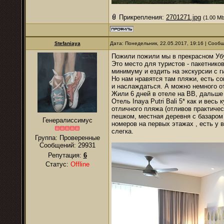
Прикрепления:
2701271.jpg
(1.00 Mb
Stefaniaya
Дата: Понедельник, 22.05.2017, 19:16 | Сооб
Пожили пожили мы в прекрасном Убу
Это место для туристов - пакетнико
минимуму и ездить на экскурсии с 
Но нам нравятся там пляжи, есть со
и наслаждаться. А можно немного о
Жили 6 дней в отеле на ВВ, дальше
Отель Inaya Putri Bali 5* как и весь
отличного пляжа (отливов практически
пешком, местная деревня с базаром
Генералиссимус
номеров на первых этажах , есть у 
слегка.
Группа: Проверенные
Сообщений:
29931
Репутация:
6
Статус:
Offline