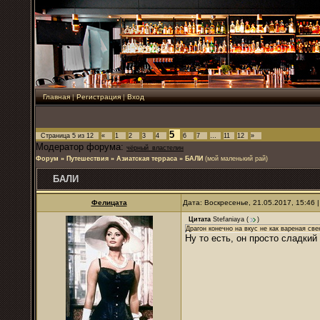
Главная
|
Регистрация
|
Вход
5
Страница
5
из
12
«
1
2
3
4
6
7
…
11
12
»
Модератор форума:
чёрный_властелин
Форум
»
Путешествия
»
Азиатская терраса
»
БАЛИ
(мой маленький рай)
БАЛИ
Фелицата
Дата: Воскресенье, 21.05.2017, 15:46
Цитата
Stefaniaya
(
)
Драгон конечно на вкус не как вареная све
Ну то есть, он просто сладкий