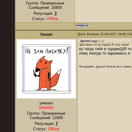
Группа: Проверенные
Сообщений:
16809
Репутация:
3
Статус:
Offline
Прозаик
Дата: Вторник, 11.04.2017, 19:40 | 
Цитата
buggy
(
)
.Для меня это не отдых)) Я хочу лежак
ну тогда тебе в турцию)))Я 
лежу иногда то зарываюсь в 
Послушайте, друзья! Нельзя же в самом д
умишко
Группа: Проверенные
Сообщений:
12009
Репутация:
7
Статус:
Offline