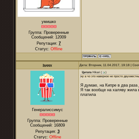
умишко
Группа: Проверенные
Сообщений:
12009
Репутация:
7
Статус:
Offline
buggy
Дата: Вторник, 11.04.2017, 19:18 | С
Цитата
Hikari
(
)
ну а чо это наверное не просто двухместны
Я думаю, на Кипре в два раз
Я так вообще на халяву жила 
платила
Генералиссимус
Группа: Проверенные
Сообщений:
16809
Репутация:
3
Статус:
Offline