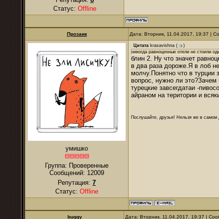
Статус:
Offline
Прозаик
Дата: Вторник, 11.04.2017, 19:37 | 
Цитата
krasavishna
(
)
никогда равноценные отели не стоили од
блин 2. Ну что значет равно
в два раза дороже.Я в лоб н
молчу.Понятно что в турции з
вопрос, нужно ли это?Зачем 
турецкие завсегдатаи -пиво
айраном на територии и вся
Послушайте, друзья! Нельзя же в самом д
умишко
Группа: Проверенные
Сообщений:
12009
Репутация:
7
Статус:
Offline
buggy
Дата: Вторник, 11.04.2017, 19:37 | С