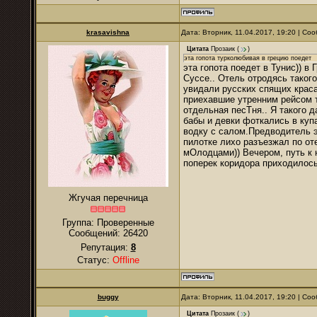
krasavishna
Дата: Вторник, 11.04.2017, 19:20 | С
Цитата
Прозаик
(
)
эта гопота турколюбивая в грецию поедет
эта гопота поедет в Тунис)) в
Суссе.. Отель отродясь таког
увидали русских спящих краса
приехавшие утренним рейсом т
отдельная песТня.. Я такого 
бабы и девки фоткались в куп
водку с салом.Предводитель эт
пилотке лихо разъезжал по о
мОлодцами)) Вечером, путь к
поперек коридора приходилось
Жгучая перечница
Группа: Проверенные
Сообщений:
26420
Репутация:
8
Статус:
Offline
buggy
Дата: Вторник, 11.04.2017, 19:20 | С
Цитата
Прозаик
(
)