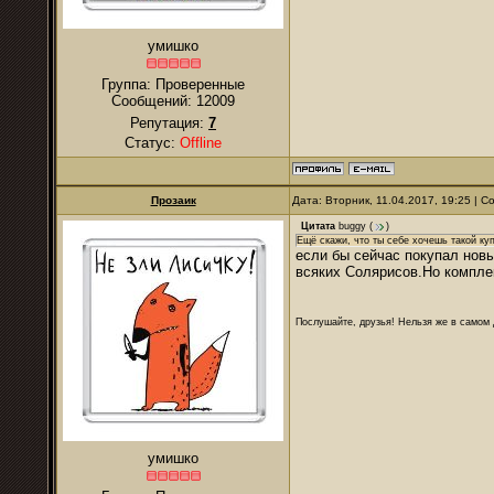
умишко
Группа: Проверенные
Сообщений:
12009
Репутация:
7
Статус:
Offline
Прозаик
Дата: Вторник, 11.04.2017, 19:25 | 
Цитата
buggy
(
)
Ещё скажи, что ты себе хочешь такой ку
если бы сейчас покупал нов
всяких Солярисов.Но компле
Послушайте, друзья! Нельзя же в самом д
умишко