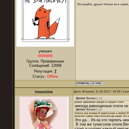
Послушайте, друзья! Нельзя же в самом д
умишко
Группа: Проверенные
Сообщений:
12009
Репутация:
7
Статус:
Offline
krasavishna
Дата: Вторник, 11.04.2017, 19:30 | С
Цитата
Прозаик
(
)
ровно одинаково греция и турция стоит.
никогда равноценные отели не
Цитата
Прозаик
(
)
Гопота она всякая.И зажиточная и любая.Я и
конечно самое классическое-да какая это 
Это да... Из-за это терпеть не
В том же тунисском отеле.Веч
стоит и щупает каждый персик