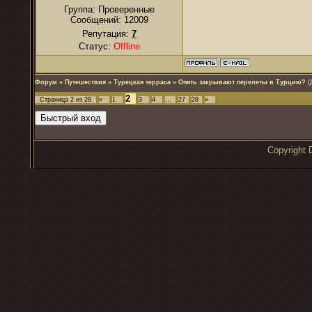
Группа: Проверенные
Сообщений:
12009
Репутация:
7
Статус:
Offline
Форум
»
Путешествия
»
Турецкая терраса
»
Опять закрывают перелеты в Турцию?
(
2
Страница
2
из
28
«
1
3
4
…
27
28
»
Copyrigh