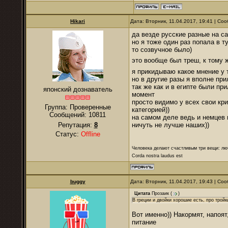
Hikari
Дата: Вторник, 11.04.2017, 19:41 | С
да везде русские разные на с
но я тоже один раз попала в т
то созвучное было)
это вообще был треш, к тому 
я прикидываю какое мнение у т
но в другие разы я вполне пр
так же как и в египте были пр
японский дознаватель
момент
просто видимо у всех свои кр
Группа: Проверенные
категорией))
Сообщений:
10811
на самом деле ведь и немцев 
Репутация:
8
ничуть не лучше наших))
Статус:
Offline
Человека делают счастливым три вещи: лю
Corda nostra laudus est
buggy
Дата: Вторник, 11.04.2017, 19:43 | С
Цитата
Прозаик
(
)
В греции и двойки хорошие есть, про тройк
Вот именно)) Накормят, напоя
питание