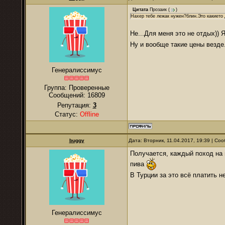
Цитата
Прозаик
(
)
Нахер тебе лежак нужен?блин.Это какието 
Не...Для меня это не отдых)) 
Ну и вообще такие цены везде
Генералиссимус
Группа: Проверенные
Сообщений:
16809
Репутация:
3
Статус:
Offline
buggy
Дата: Вторник, 11.04.2017, 19:39 | С
Получается, каждый поход на п
пива
В Турции за это всё платить 
Генералиссимус