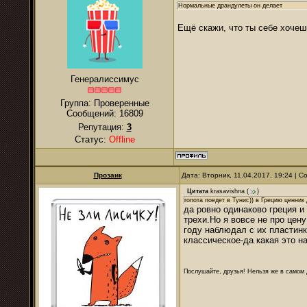
Нормальные драндулеты он делает
Ещё скажи, что ты себе хочеш
Генералиссимус
Группа: Проверенные
Сообщений:
16809
Репутация:
3
Статус:
Offline
Прозаик
Дата: Вторник, 11.04.2017, 19:24 | 
Цитата
krasavishna
(
)
гопота поедет в Тунис)) в Грецию ценник
да ровно одинаково греция и
трехи.Но я вовсе не про цену
году наблюдал с их пластинко
классическое-да какая это на
Послушайте, друзья! Нельзя же в самом д