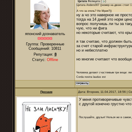
Цитата
Фелицата
(
)
Цитата Anders007 ()номер на двоих стоит 1
А что за отель? Не Мрия?))
ну а чо это наверное не прост
тогда на 14 дней это норм цен
вопрос получишь ли ты за таку
чую, что ни фига
но некоторые считают, что кр
японский дознаватель
я так считаю, что должен быть
Группа: Проверенные
за счет старой инфраструктур
Сообщений:
10811
но и небесплатно
Репутация:
8
но многие считают что вообще
Статус:
Offline
Человека делают счастливым три вещи: лю
Corda nostra laudus est
Прозаик
Дата: Вторник, 11.04.2017, 18:56 | 
У меня противоречивые чувс
с другой конечно грустно чт
Послушайте, друзья! Нельзя же в самом д