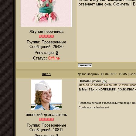
отвечает мне она. Офигеть!! 
Жгучая перечница
Группа: Проверенные
Сообщений:
26420
Репутация:
8
Статус:
Offline
Hikari
Дата: Вторник, 11.04.2017, 19:35 | С
Цитата
Прозаик
(
)
Нет.Это не дороже.Но да, им не очень нра
а мы так к колимбии прикипел
Человека делают счастливым три вещи: лю
Corda nostra laudus est
японский дознаватель
Группа: Проверенные
Сообщений:
10811
Репутация:
8