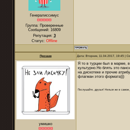
Генералиссимус
Группа: Проверенные
Сообщений:
16809
Репутация:
3
Статус:
Offline
Прозаик
Дата: Вторник, 11.04.2017, 19:45 | 
Я то в турции был в марме, 
культурно.Но блять это панс
на дискотеке и прочие атриб
флагман этого формата)))
Послушайте, друзья! Нельзя же в самом д
умишко