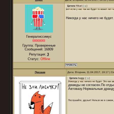
Цитата
Hikari
(
)
вот если у нас так же будет то может лет ч
Никогда у нас ничего не будет
Генералиссимус
Группа: Проверенные
Сообщений:
16809
Репутация:
3
Статус:
Offline
Прозаик
Дата: Вторник, 11.04.2017, 19:17 | 
Цитата
buggy
(
)
Никогда у нас ничего не будет. Это как а
дважды не согласен.По отдых
Автовазу.Нормальные дранду
Послушайте, друзья! Нельзя же в самом д