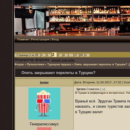
Главная
|
Регистрация
|
Вход
2
Страница
2
из
28
«
1
3
4
…
27
28
»
Модератор форума:
чёрный_властелин
Форум
»
Путешествия
»
Турецкая терраса
»
Опять закрывают перелеты в Турцию?
(
Опять закрывают перелеты в Турцию?
buggy
Дата: Вторник, 11.04.2017, 17:32 | С
Цитата
Спамелла
(
)
В Турции ж референдум в воскресенье. На
Враньё всё. Эрдоган Трампа п
наказать, и своих туристов за
в Турцию валит
Генералиссимус