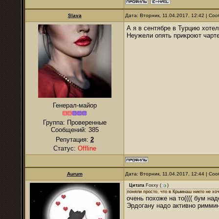
Slava
Дата: Вторник, 11.04.2017, 12:42 | С
А я в сентябре в Турцию хотел
Неужели опять прикроют чарт
Генерал-майор
Группа: Проверенные
Сообщений:
385
Репутация:
2
Статус:
Offline
Aurum
Дата: Вторник, 11.04.2017, 12:44 | С
Цитата
Foxxy
(
)
поняли просто, что в Крымнаш никто не хоч
очень похоже на то(((( бум над
Эрдогану надо активно риммин