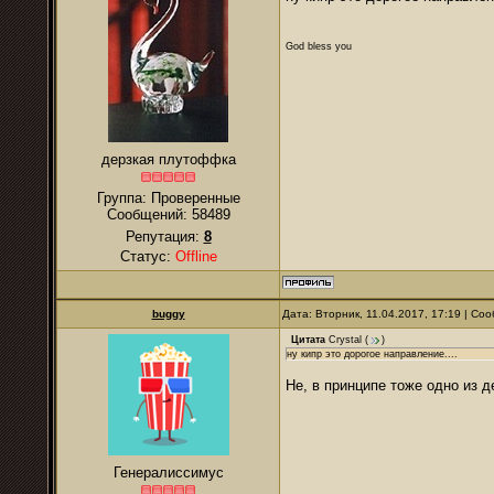
God bless you
дерзкая плутоффка
Группа: Проверенные
Сообщений:
58489
Репутация:
8
Статус:
Offline
buggy
Дата: Вторник, 11.04.2017, 17:19 | С
Цитата
Crystal
(
)
ну кипр это дорогое направление....
Не, в принципе тоже одно из 
Генералиссимус