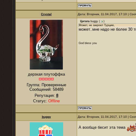
Crystal
Дата: Вторник, 11.04.2017, 17:10 | С
Цитата
buggy
(
)
Может, не закроют Турцию,
может..мне надо не более 30 ты
God bless you
дерзкая плутоффка
Группа: Проверенные
Сообщений:
58489
Репутация:
8
Статус:
Offline
buggy
Дата: Вторник, 11.04.2017, 17:10 | С
А вообще бесит эта тема