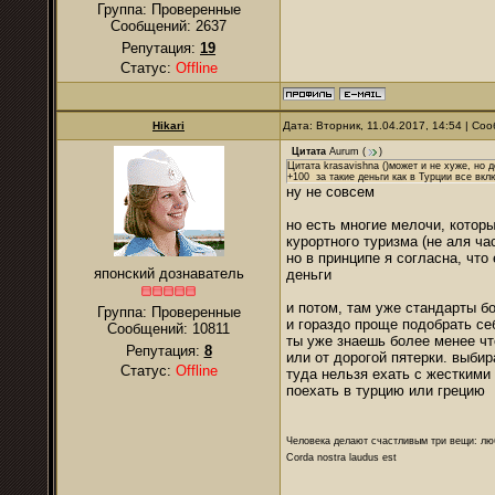
Группа: Проверенные
Сообщений:
2637
Репутация:
19
Статус:
Offline
Hikari
Дата: Вторник, 11.04.2017, 14:54 | С
Цитата
Aurum
(
)
Цитата krasavishna ()может и не хуже, но
+100 за такие деньги как в Турции все вк
ну не совсем
но есть многие мелочи, котор
курортного туризма (не аля ча
но в принципе я согласна, что
японский дознаватель
деньги
и потом, там уже стандарты б
Группа: Проверенные
и гораздо проще подобрать се
Сообщений:
10811
ты уже знаешь более менее чт
Репутация:
8
или от дорогой пятерки. выби
Статус:
Offline
туда нельзя ехать с жесткими
поехать в турцию или грецию
Человека делают счастливым три вещи: лю
Corda nostra laudus est