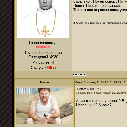
отдельно . Номер совок . Но м
Пипец. Просто лень спорить с 
Так что все хорошее наши усл
В жизни ни к чему не стоит относиться се
Генералиссимус
Группа: Проверенные
Сообщений:
4980
Репутация:
6
Статус:
Offline
Master
Дата: Вторник, 11.04.2017, 13:23 | 
Цитата
Aurum
(
)
за такие деньги как в Турции все включ
А как же так получилось? Ве
Навальный? Абама?