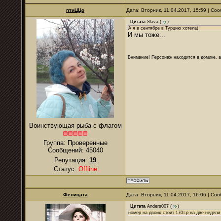
птиЦЦо
Дата: Вторник, 11.04.2017, 15:59 | С
Цитата
Slava
(
)
А я в сентябре в Турцию хотела(
И мы тоже...
Внимание! Персонаж находится в домике, а
Воинствующая рыба с флагом
Группа: Проверенные
Сообщений:
45040
Репутация:
19
Статус:
Offline
Фелицата
Дата: Вторник, 11.04.2017, 16:06 | С
Цитата
Anders007
(
)
номер на двоих стоит 170т.р на две недели