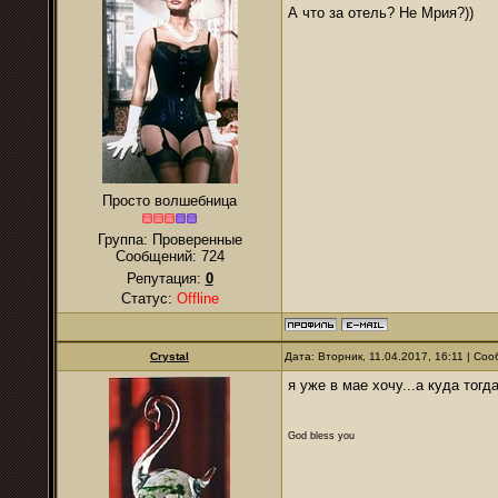
А что за отель? Не Мрия?))
Просто волшебница
Группа: Проверенные
Сообщений:
724
Репутация:
0
Статус:
Offline
Crystal
Дата: Вторник, 11.04.2017, 16:11 | С
я уже в мае хочу...а куда тогд
God bless you