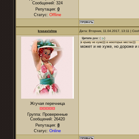
Сообщений:
324
Репутация:
0
Статус:
Offline
krasavishna
Дата: Вторник, 11.04.2017, 13:11 | С
Цитата
диас
(
)
в крыму не хуже))) в некоторых местах)))
может и не хуже, но дороже 
Жгучая перечница
Группа: Проверенные
Сообщений:
26420
Репутация:
8
Статус:
Online