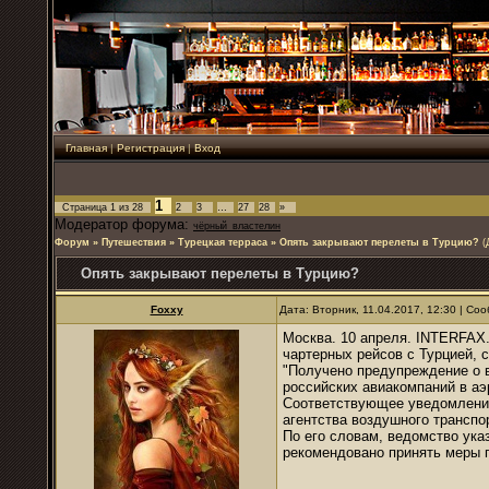
Главная
|
Регистрация
|
Вход
1
Страница
1
из
28
2
3
…
27
28
»
Модератор форума:
чёрный_властелин
Форум
»
Путешествия
»
Турецкая терраса
»
Опять закрывают перелеты в Турцию?
(
Опять закрывают перелеты в Турцию?
Foxxy
Дата: Вторник, 11.04.2017, 12:30 | С
Москва. 10 апреля. INTERFAX
чартерных рейсов с Турцией,
"Получено предупреждение о 
российских авиакомпаний в аэр
Соответствующее уведомление
агентства воздушного транспо
По его словам, ведомство ука
рекомендовано принять меры 