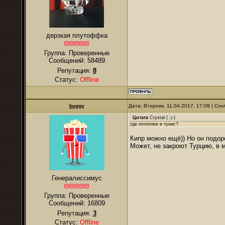
дерзкая плутоффка
Группа: Проверенные
Сообщений:
58489
Репутация:
8
Статус:
Offline
buggy
Дата: Вторник, 11.04.2017, 17:08 | С
Цитата
Crystal
(
)
где потеплее в тунис?
Кипр можно ещё)) Но он подор
Может, не закроют Турцию, в 
Генералиссимус
Группа: Проверенные
Сообщений:
16809
Репутация:
3
Статус:
Offline