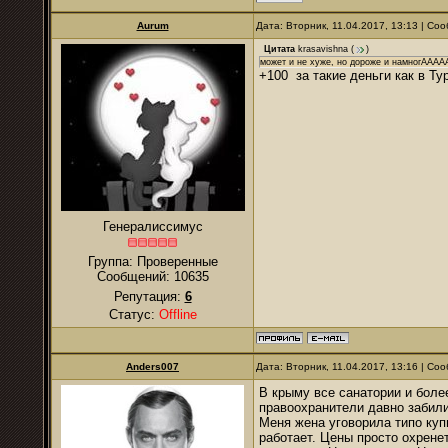
Aurum
Дата: Вторник, 11.04.2017, 13:13 | С
Цитата
krasavishna
(
)
может и не хуже, но дороже и намногАААА
+100 за такие деньги как в Т
Генералиссимус
Группа: Проверенные
Сообщений:
10635
Репутация:
6
Статус:
Offline
Anders007
Дата: Вторник, 11.04.2017, 13:16 | С
В крыму все санатории и боле
правоохранители давно забили
Меня жена уговорила типо куп
работает. Цены просто охренет