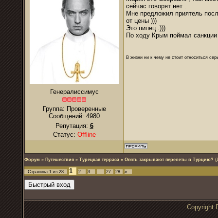
сейчас говорят нет .
Мне предложил приятель после
от цены )))
Это пипец .)))
По ходу Крым поймал санкции и
В жизни ни к чему не стоит относиться се
Генералиссимус
Группа: Проверенные
Сообщений:
4980
Репутация:
6
Статус:
Offline
Форум
»
Путешествия
»
Турецкая терраса
»
Опять закрывают перелеты в Турцию?
(
1
Страница
1
из
28
2
3
…
27
28
»
Copyrigh