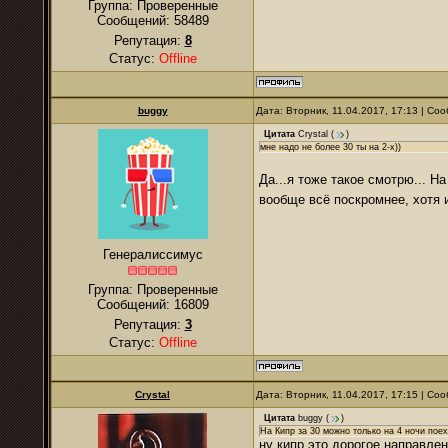
Группа: Проверенные
Сообщений:
58489
Репутация:
8
Статус:
Offline
buggy
Дата: Вторник, 11.04.2017, 17:13 | С
Цитата
Crystal
(
)
мне надо не более 30 ты на 2-х))
Да...я тоже такое смотрю... Н
вообще всё поскромнее, хотя 
Генералиссимус
Группа: Проверенные
Сообщений:
16809
Репутация:
3
Статус:
Offline
Crystal
Дата: Вторник, 11.04.2017, 17:15 | С
Цитата
buggy
(
)
На Кипр за 30 можно только на 4 ночи пое
ну кипр это дорогое направлени