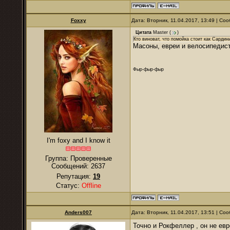
Foxxy
Дата: Вторник, 11.04.2017, 13:49 | С
Цитата
Master
(
)
Кто виноват, что помойка стоит как Сарди
Масоны, евреи и велосипедис
Фыр-фыр-фыр
I'm foxy and I know it
Группа: Проверенные
Сообщений:
2637
Репутация:
19
Статус:
Offline
Anders007
Дата: Вторник, 11.04.2017, 13:51 | С
Точно и Рокфеллер , он не евре