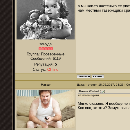
а мы как-то частенько ее уп
нам местный тавернщики сраз
зануда
Группа: Проверенные
Сообщений:
6119
Репутация:
5
Статус:
Offline
Master
Дата: Четверг, 18.05.2017, 23:23 | 
Цитата
Winifred
(
)
и Сильва курила
Мягко сказано. Я вообще не
Как она, кстати? Замуж вышл