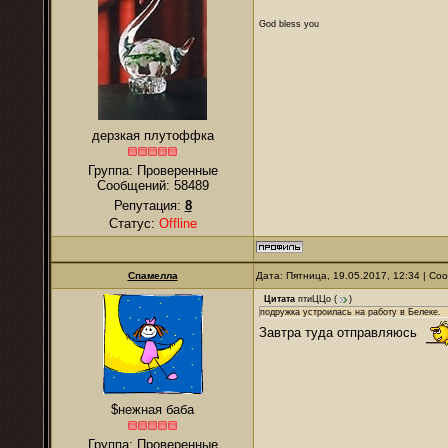
God bless you
дерзкая плутоффка
Группа: Проверенные
Сообщений:
58489
Репутация:
8
Статус:
Offline
Спамелла
Дата: Пятница, 19.05.2017, 12:34 | С
Цитата
птиЦЦо
(
)
подружка устроилась на работу в Белеке.
Завтра туда отправляюсь
$нежная баба
Группа: Проверенные