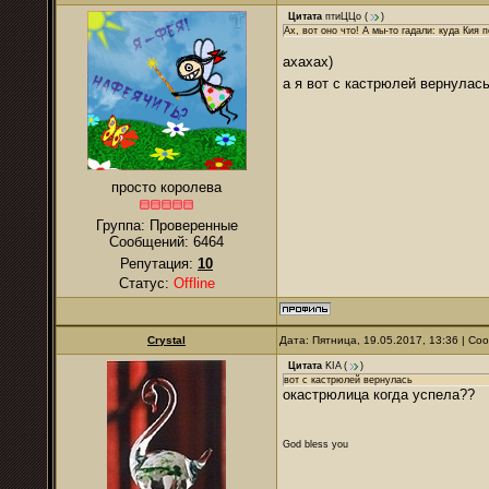
Цитата
птиЦЦо
(
)
Ах, вот оно что! А мы-то гадали: куда Кия 
ахахах)
а я вот с кастрюлей вернула
просто королева
Группа: Проверенные
Сообщений:
6464
Репутация:
10
Статус:
Offline
Crystal
Дата: Пятница, 19.05.2017, 13:36 | С
Цитата
KIA
(
)
вот с кастрюлей вернулась
окастрюлица когда успела??
God bless you