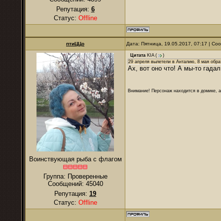
Репутация:
6
Статус:
Offline
птиЦЦо
Дата: Пятница, 19.05.2017, 07:17 | С
Цитата
KIA
(
)
29 апреля вылетели в Анталию, 8 мая обра
Ах, вот оно что! А мы-то гада
Внимание! Персонаж находится в домике, а
Воинствующая рыба с флагом
Группа: Проверенные
Сообщений:
45040
Репутация:
19
Статус:
Offline