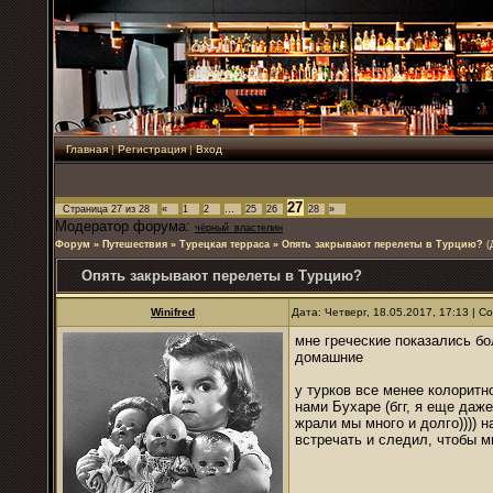
Главная
|
Регистрация
|
Вход
27
Страница
27
из
28
«
1
2
…
25
26
28
»
Модератор форума:
чёрный_властелин
Форум
»
Путешествия
»
Турецкая терраса
»
Опять закрывают перелеты в Турцию?
(
Опять закрывают перелеты в Турцию?
Winifred
Дата: Четверг, 18.05.2017, 17:13 | 
мне греческие показались бо
домашние
у турков все менее колоритн
нами Бухаре (бгг, я еще даж
жрали мы много и долго)))) 
встречать и следил, чтобы м