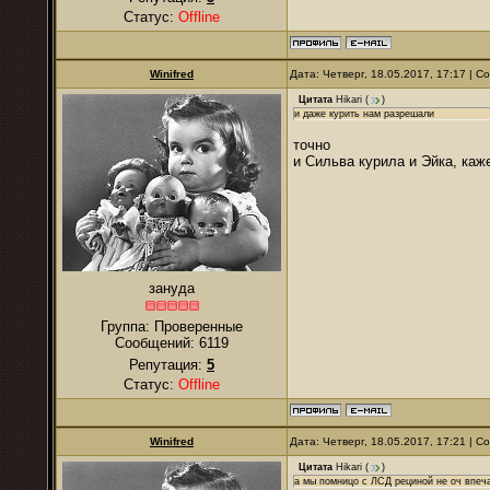
Статус:
Offline
Winifred
Дата: Четверг, 18.05.2017, 17:17 | 
Цитата
Hikari
(
)
и даже курить нам разрешали
точно
и Сильва курила и Эйка, каж
зануда
Группа: Проверенные
Сообщений:
6119
Репутация:
5
Статус:
Offline
Winifred
Дата: Четверг, 18.05.2017, 17:21 | 
Цитата
Hikari
(
)
а мы помницо с ЛСД рециной не оч впеч