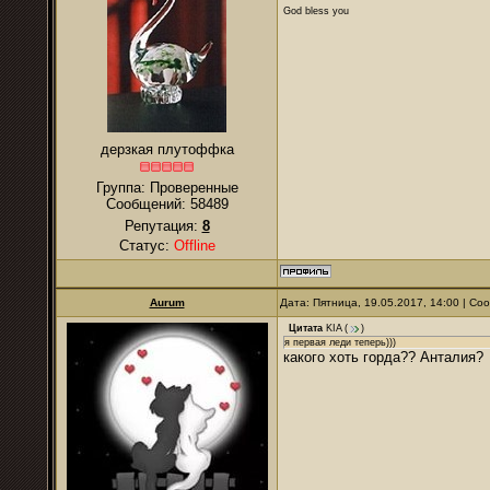
God bless you
дерзкая плутоффка
Группа: Проверенные
Сообщений:
58489
Репутация:
8
Статус:
Offline
Aurum
Дата: Пятница, 19.05.2017, 14:00 | С
Цитата
KIA
(
)
я первая леди теперь)))
какого хоть горда?? Анталия?