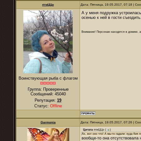
птиЦЦо
Дата: Пятница, 19.05.2017, 07:18 | С
А у меня подружка устроилась
осенью к ней в гости съездить
Внимание! Персонаж находится в домике, а
Воинствующая рыба с флагом
Группа: Проверенные
Сообщений:
45040
Репутация:
19
Статус:
Offline
Garmonia
Дата: Пятница, 19.05.2017, 07:26 | С
Цитата
птиЦЦо
(
)
Ах, вот оно что! А мы-то гадали: куда Кия 
вообще-то она отсутствовала 