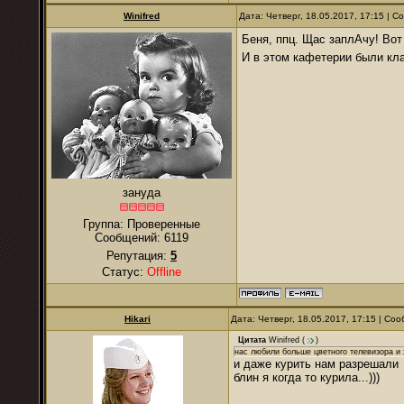
Winifred
Дата: Четверг, 18.05.2017, 17:15 | 
Беня, ппц. Щас заплАчу! Вот
И в этом кафетерии были кл
зануда
Группа: Проверенные
Сообщений:
6119
Репутация:
5
Статус:
Offline
Hikari
Дата: Четверг, 18.05.2017, 17:15 | С
Цитата
Winifred
(
)
нас любили больше цветного телевизора и 
и даже курить нам разрешали
блин я когда то курила...)))