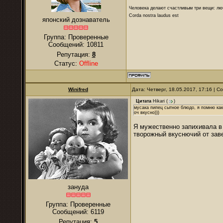
Человека делают счастливым три вещи: лю
Corda nostra laudus est
японский дознаватель
Группа: Проверенные
Сообщений:
10811
Репутация:
8
Статус:
Offline
Winifred
Дата: Четверг, 18.05.2017, 17:16 | 
Цитата
Hikari
(
)
мусака пипец сытное блюдо, я помню как
оч вкусно)))
Я мужественно запихивала в 
творожный вкуснючий от заве
зануда
Группа: Проверенные
Сообщений:
6119
Репутация:
5