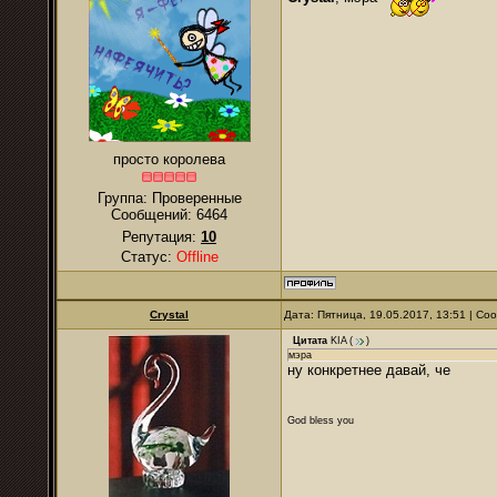
просто королева
Группа: Проверенные
Сообщений:
6464
Репутация:
10
Статус:
Offline
Crystal
Дата: Пятница, 19.05.2017, 13:51 | С
Цитата
KIA
(
)
мэра
ну конкретнее давай, че
God bless you