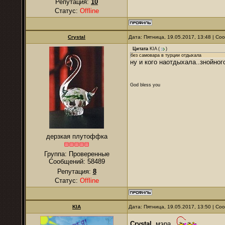
Репутация:
10
Статус:
Offline
Crystal
Дата: Пятница, 19.05.2017, 13:48 | С
Цитата
KIA
(
)
без самовара в турции отдыхала
ну и кого наотдыхала..знойног
God bless you
дерзкая плутоффка
Группа: Проверенные
Сообщений:
58489
Репутация:
8
Статус:
Offline
KIA
Дата: Пятница, 19.05.2017, 13:50 | С
Crystal
, мэра