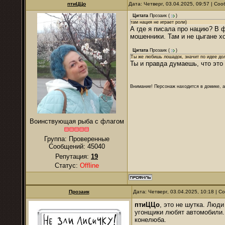
птиЦЦо
Дата: Четверг, 03.04.2025, 09:57 | С
Цитата
Прозаик
(
)
там нация не играет роли)
А где я писала про нацию? В 
мошенники. Там и не цыгане х
Цитата
Прозаик
(
)
Ты же любишь лошадок, значит по идее дол
Ты и правда думаешь, что это
Внимание! Персонаж находится в домике, а
Воинствующая рыба с флагом
Группа: Проверенные
Сообщений:
45040
Репутация:
19
Статус:
Offline
Прозаик
Дата: Четверг, 03.04.2025, 10:18 | 
птиЦЦо
, это не шутка. Люд
угонщики любят автомобили.
конелюба.