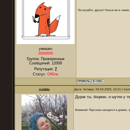
Послушайте, друзья! Нельзя же в самом д
умишко
Группа: Проверенные
Сообщений:
12009
Репутация:
7
Статус:
Offline
птиЦЦо
Дата: Четверг, 03.04.2025, 10:21 | С
Дурак ты, боцман, и шутки у т
Внимание! Персонаж находится в домике, а