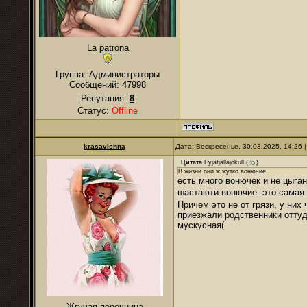
La patrona
Группа: Администраторы
Сообщений:
47998
Репутация:
8
Статус:
Offline
krasavishna
Дата: Воскресенье, 30.03.2025, 14:26
Цитата
Eyjafjallajokull
(
)
В жизни они ж жутко вонючие
есть много вонючек и не цыган
шастаюти вонючие -это самая 
Причем это не от грязи, у ни
приезжали родственники оттуда
мускусная(
Жгучая перечница