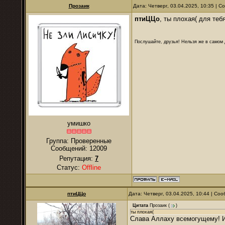
Прозаик
Дата: Четверг, 03.04.2025, 10:35 | 
птиЦЦо
, ты плохая( для теб
Послушайте, друзья! Нельзя же в самом д
умишко
Группа: Проверенные
Сообщений:
12009
Репутация:
7
Статус:
Offline
птиЦЦо
Дата: Четверг, 03.04.2025, 10:44 | С
Цитата
Прозаик
(
)
ты плохая(
Слава Аллаху всемогущему! Из