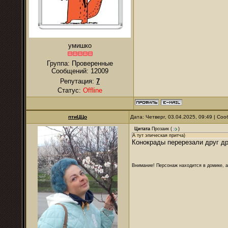
умишко
Группа: Проверенные
Сообщений:
12009
Репутация:
7
Статус:
Offline
птиЦЦо
Дата: Четверг, 03.04.2025, 09:49 | С
Цитата
Прозаик
(
)
А тут эпическая притча)
Конокрады перерезали друг дру
Внимание! Персонаж находится в домике, а