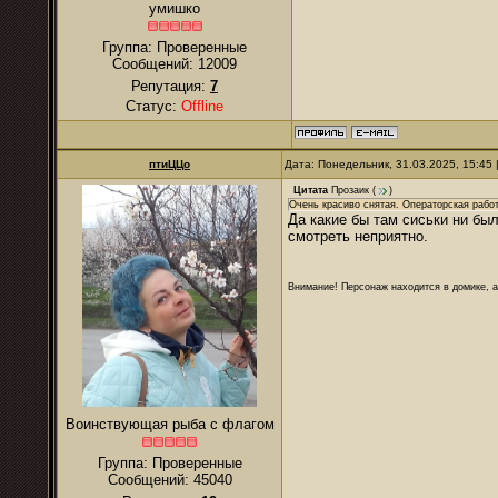
умишко
Группа: Проверенные
Сообщений:
12009
Репутация:
7
Статус:
Offline
птиЦЦо
Дата: Понедельник, 31.03.2025, 15:45
Цитата
Прозаик
(
)
Очень красиво снятая. Операторская работ
Да какие бы там сиськи ни был
смотреть неприятно.
Внимание! Персонаж находится в домике, а
Воинствующая рыба с флагом
Группа: Проверенные
Сообщений:
45040