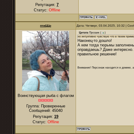
Репутация:
7
Статус:
Offline
птиЦЦо
Дата: Четверг, 03.04.2025, 10:32 | С
Цитата
Прозаик
(
)
но интуитивно чувствую что в твоем приме
Наконец-то дошло!
А кем тогда тюрьмы заполнены
оправдаешь? Даже интересно. 
правильное решение!
Внимание! Персонаж находится в домике, а
Воинствующая рыба с флагом
Группа: Проверенные
Сообщений:
45040
Репутация:
19
Статус:
Offline