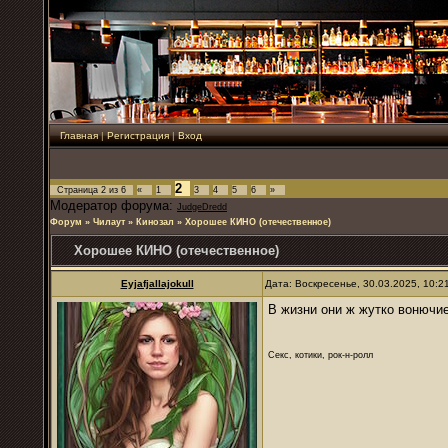
Главная
|
Регистрация
|
Вход
2
Страница
2
из
6
«
1
3
4
5
6
»
Модератор форума:
JudgeDredd
Форум
»
Чилаут
»
Кинозал
»
Хорошее КИНО (отечественное)
Хорошее КИНО (отечественное)
Eyjafjallajokull
Дата: Воскресенье, 30.03.2025, 10:
В жизни они ж жутко вонючи
Секс, котики, рок-н-ролл