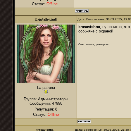
Статус:
Offline
Eyjafjallajokull
Дата: Воскресенье, 30.03.2025, 19:
krasavishna
, ну понятно, чт
особняке с охраной
Секс, котики, рок-н-ролл
La patrona
Группа: Администраторы
Сообщений:
47998
Репутация:
8
Статус:
Offline
krasavishna
Дата: Воскресенье, 30.03.2025, 21:35