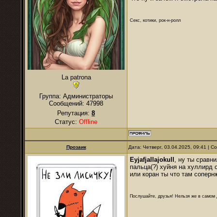
Секс, котики, рок-н-ролл
La patrona
Группа: Администраторы
Сообщений:
47998
Репутация:
8
Статус:
Offline
Прозаик
Дата: Четверг, 03.04.2025, 09:41 | 
Eyjafjallajokull
, ну ты сравн
пальца(?) хуйня на хуллирд 
или коран ты что там соперн
Послушайте, друзья! Нельзя же в самом д