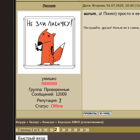
Прозаик
Дата: Вторник, 01.07.2025, 10:30 |
аurum
, а! Понял) просто я е
Послушайте, друзья! Нельзя же в самом д
умишко
Группа: Проверенные
Сообщений:
12009
Репутация:
7
Статус:
Offline
Форум
»
Чилаут
»
Кинозал
»
Хорошее КИНО (отечественное)
2
Страница
2
из
6
«
1
3
4
5
6
»