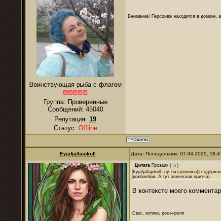
Внимание! Персонаж находится в домике, а
Воинствующая рыба с флагом
Группа: Проверенные
Сообщений:
45040
Репутация:
19
Статус:
Offline
Eyjafjallajokull
Дата: Понедельник, 07.04.2025, 18:
Цитата
Прозаик
(
)
Eyjafjallajokull, ну ты сравнила)) содер
долбоебом. А тут эпическая притча)
В контексте моего коммента
Секс, котики, рок-н-ролл