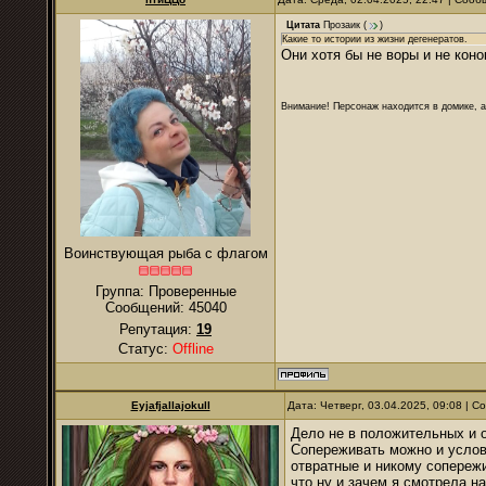
Цитата
Прозаик
(
)
Какие то истории из жизни дегенератов.
Они хотя бы не воры и не кон
Внимание! Персонаж находится в домике, а
Воинствующая рыба с флагом
Группа: Проверенные
Сообщений:
45040
Репутация:
19
Статус:
Offline
Eyjafjallajokull
Дата: Четверг, 03.04.2025, 09:08 | 
Дело не в положительных и о
Сопереживать можно и услов
отвратные и никому сопереж
что ну и зачем я смотрела н