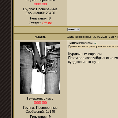
Группа: Проверенные
Сообщений:
26420
Репутация:
8
Статус:
Offline
Nurаsha
Дата: Воскресенье, 30.03.2025, 18:57
Цитата
krasavishna
(
)
Причем это не от грязи, у них чистое тело
Курдючным бараном.
Почти все азербайджанские бл
курдюке и это жуть.
Генералиссимус
Группа: Проверенные
Сообщений:
13149
Репутация:
9