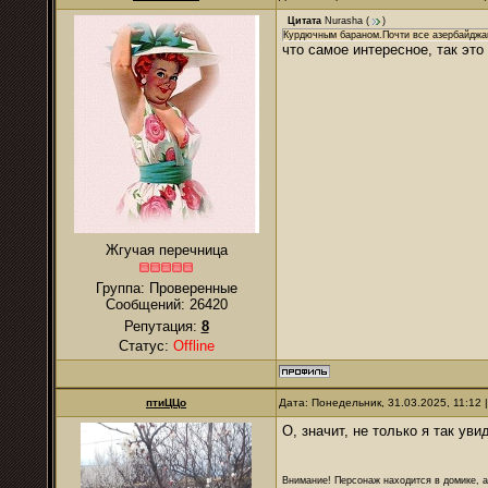
Цитата
Nurаsha
(
)
Курдючным бараном.Почти все азербайджанс
что самое интересное, так это 
Жгучая перечница
Группа: Проверенные
Сообщений:
26420
Репутация:
8
Статус:
Offline
птиЦЦо
Дата: Понедельник, 31.03.2025, 11:12
О, значит, не только я так ув
Внимание! Персонаж находится в домике, а