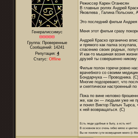
Режиссер Карен Оганесян
В главных ролях Андрей Крас
Яковлева , Галина Польских, 
Это последний фильм Андрея К
Меня этот фильм сразу покори
Генералиссимус
Андрей Краско органично впис
Группа: Проверенные
и прямого как палка эскулапа,
Сообщений:
14241
спасению своих родных, попут
Репутация:
4
И как-то мышиная возня жизни
друзей ты совершенно никому 
Статус:
Offline
Фильм полон горечи ровно на
врачебного со своими медици
Бондарчука — Проводника. (С
Многие подозревают, что посл
и скептически настроенный по
Пока по вине неловко брошенн
же, как он — людьми уже не п
и понял Виктор Палыч Тырса, ч
к ней возвращаться. (С)
Есть люди удобные в быту, а есть нет!
В основном все очень гибко мягко и цветно
Вы не поняли сути возмущения моего (с-М