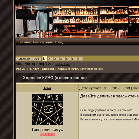
Главная
|
Регистрация
|
Вход
1
Страница
1
из
6
2
3
4
5
6
»
Модератор форума:
JudgeDredd
Форум
»
Чилаут
»
Кинозал
»
Хорошее КИНО (отечественное)
Хорошее КИНО (отечественное)
Тёма
Дата: Суббота, 11.03.2017, 03:59 | С
Давайте делиться здесь оте
Есть люди удобные в быту, а есть нет!
В основном все очень гибко мягко и цветно
Вы не поняли сути возмущения моего (с-М
Генералиссимус