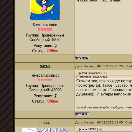
Я смотрела. Наш лучше.
$нежная баба
Группа: Проверенные
Сообщений:
5279
Репутация:
5
Статус:
Offline
SAYAS
Дата: Четверг, 06.02.2025, 15:25 | С
Цитата
Спамелла
(
)
Генералиссимус
Я смотрела. Наш лучше.
Скажем так, при выходе на экр
посмотрела)). Такое чувство,
Группа: Проверенные
просто сам сюжет "попаданства
Сообщений:
43096
душевно)). И актеры неплохие
Репутация:
7
Статус:
Offline
это мой счастливый выбор свободного чело
птиЦЦо
Дата: Четверг, 06.02.2025, 22:05 | С
Цитата
SAYAS
(
)