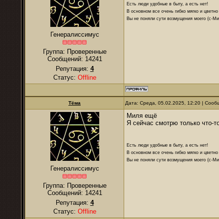
Есть люди удобные в быту, а есть нет!
В основном все очень гибко мягко и цветно
Вы не поняли сути возмущения моего (с-М
Генералиссимус
Группа: Проверенные
Сообщений:
14241
Репутация:
4
Статус:
Offline
Тёма
Дата: Среда, 05.02.2025, 12:20 | Соо
Миля ещё
Я сейчас смотрю только что-то
Есть люди удобные в быту, а есть нет!
В основном все очень гибко мягко и цветно
Вы не поняли сути возмущения моего (с-М
Генералиссимус
Группа: Проверенные
Сообщений:
14241
Репутация:
4
Статус:
Offline