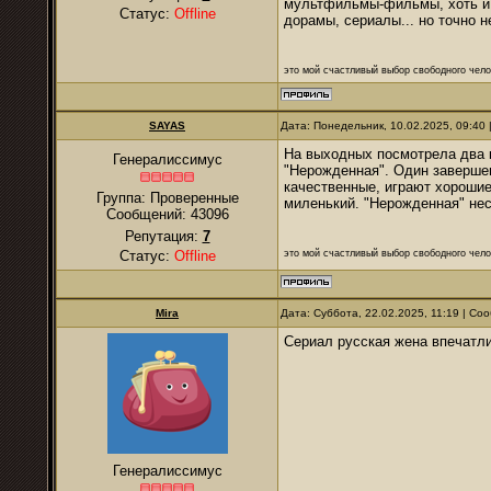
мультфильмы-фильмы, хоть и б
Статус:
Offline
дорамы, сериалы... но точно не
это мой счастливый выбор свободного чело
SAYAS
Дата: Понедельник, 10.02.2025, 09:40
На выходных посмотрела два к
Генералиссимус
"Нерожденная". Один завершен
качественные, играют хорошие
Группа: Проверенные
миленький. "Нерожденная" нес
Сообщений:
43096
Репутация:
7
это мой счастливый выбор свободного чело
Статус:
Offline
Mira
Дата: Суббота, 22.02.2025, 11:19 | С
Сериал русская жена впечатл
Генералиссимус