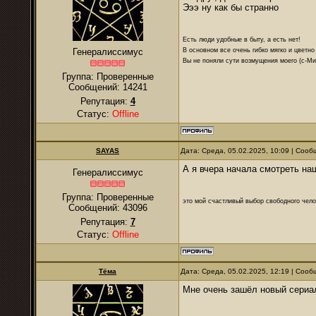
Эээ ну как бы странно
Есть люди удобные в быту, а есть нет!
В основном все очень гибко мягко и цветно
Генералиссимус
Вы не поняли сути возмущения моего (с-М
Группа: Проверенные
Сообщений:
14241
Репутация:
4
Статус:
Offline
SAYAS
Дата: Среда, 05.02.2025, 10:09 | Соо
А я вчера начала смотреть на
Генералиссимус
Группа: Проверенные
это мой счастливый выбор свободного чело
Сообщений:
43096
Репутация:
7
Статус:
Offline
Тёма
Дата: Среда, 05.02.2025, 12:19 | Соо
Мне очень зашёл новый сериа