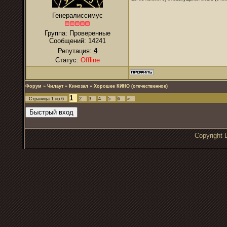
Генералиссимус
Группа: Проверенные
Сообщений:
14241
Репутация:
4
Статус:
Offline
Форум
»
Чилаут
»
Кинозал
»
Хорошее КИНО (отечественное)
1
Страница
1
из
6
2
3
4
5
6
»
Copyrigh