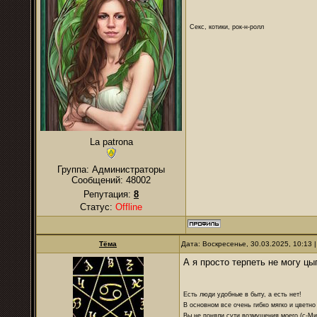
Секс, котики, рок-н-ролл
La patrona
Группа: Администраторы
Сообщений:
48002
Репутация:
8
Статус:
Offline
Тёма
Дата: Воскресенье, 30.03.2025, 10:13
А я просто терпеть не могу цы
Есть люди удобные в быту, а есть нет!
В основном все очень гибко мягко и цветно
Вы не поняли сути возмущения моего (с-М