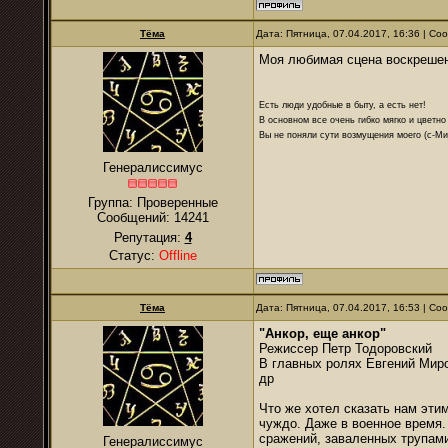
Тёма
Дата: Пятница, 07.04.2017, 16:36 | С
Моя любимая сцена воскрешени
Есть люди удобные в быту, а есть нет!
В основном все очень гибко мягко и цветно
Вы не поняли сути возмущения моего (с-М
Генералиссимус
Группа: Проверенные
Сообщений:
14241
Репутация:
4
Статус:
Offline
Тёма
Дата: Пятница, 07.04.2017, 16:53 | С
"Анкор, еще анкор"
Режиссер Петр Тодоровский
В главных ролях Евгений Миро
др
Что же хотел сказать нам эти
чуждо. Даже в военное время.
сражений, заваленных трупами
Генералиссимус