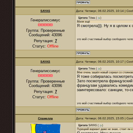
SAYAS
Дата: Четверг, 06.02.2025, 10:14 | С
Цитата
Тёма
(
)
Генералиссимус
Миля ещё
Я смотрела))). Ну я в целом к
Группа: Проверенные
Сообщений:
43096
это мой счастливый выбор свободного чело
Репутация:
7
Статус:
Offline
SAYAS
Дата: Четверг, 06.02.2025, 10:17 | С
Цитата
Тёма
(
)
Генералиссимус
Мне очень зашёл новый сериал со стояно
Я тоже собиралась посмотреть,
Зато посмотрела французский 
Группа: Проверенные
французам удавались комедии.
Сообщений:
43096
заинтересовало: санкции, то-с
Репутация:
7
Статус:
Offline
это мой счастливый выбор свободного чело
Спамелла
Дата: Четверг, 06.02.2025, 15:05 | С
Цитата
SAYAS
(
)
Турецкий вариант даже не знаю, стоит ли с