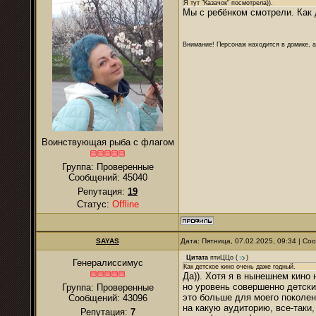
Я тут "Казачок" посмотрела)).
Мы с ребёнком смотрели. Как 
Внимание! Персонаж находится в домике, а
Воинствующая рыба с флагом
Группа: Проверенные
Сообщений:
45040
Репутация:
19
Статус:
Offline
SAYAS
Дата: Пятница, 07.02.2025, 09:34 | С
Цитата
птиЦЦо
(
)
Генералиссимус
Как детское кино очень даже годный.
Да)). Хотя я в нынешнем кино 
но уровень совершенно детски
Группа: Проверенные
это больше для моего поколени
Сообщений:
43096
на какую аудиторию, все-таки
Репутация:
7