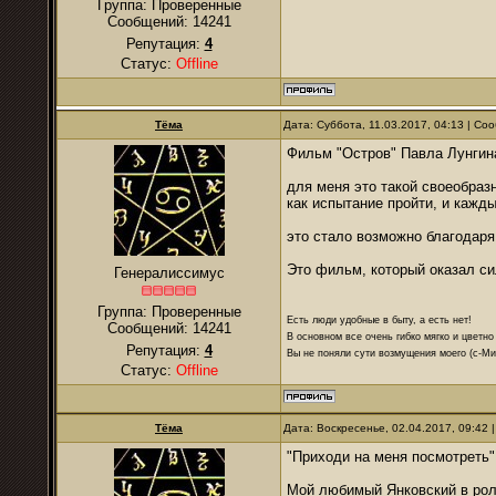
Группа: Проверенные
Сообщений:
14241
Репутация:
4
Статус:
Offline
Тёма
Дата: Суббота, 11.03.2017, 04:13 | С
Фильм "Остров" Павла Лунгин
для меня это такой своеобра
как испытание пройти, и кажды
это стало возможно благодаря
Это фильм, который оказал с
Генералиссимус
Группа: Проверенные
Есть люди удобные в быту, а есть нет!
Сообщений:
14241
В основном все очень гибко мягко и цветно
Репутация:
4
Вы не поняли сути возмущения моего (с-М
Статус:
Offline
Тёма
Дата: Воскресенье, 02.04.2017, 09:42
"Приходи на меня посмотреть"
Мой любимый Янковский в роли