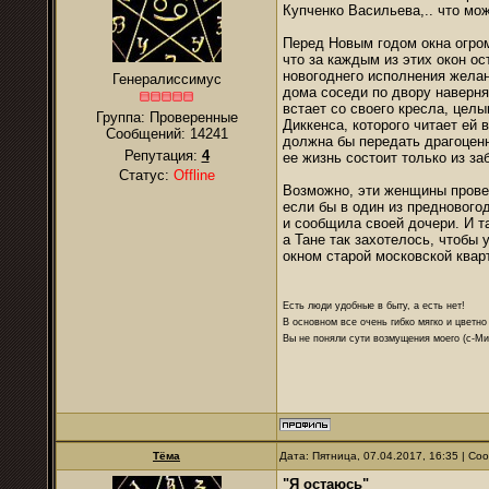
Купченко Васильева,.. что мож
Перед Новым годом окна огром
что за каждым из этих окон о
новогоднего исполнения жела
Генералиссимус
дома соседи по двору наверня
встает со своего кресла, цел
Группа: Проверенные
Диккенса, которого читает ей 
Сообщений:
14241
должна бы передать драгоценн
Репутация:
4
ее жизнь состоит только из за
Статус:
Offline
Возможно, эти женщины прове
если бы в один из преднового
и сообщила своей дочери. И т
а Тане так захотелось, чтобы 
окном старой московской ква
Есть люди удобные в быту, а есть нет!
В основном все очень гибко мягко и цветно
Вы не поняли сути возмущения моего (с-М
Тёма
Дата: Пятница, 07.04.2017, 16:35 | С
"Я остаюсь"