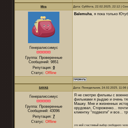
Mira
Дата: Суббота, 22.02.2025, 22:12 | С
Balemuha
, я пока только Ютуб
Генералиссимус
Группа: Проверенные
Сообщений:
9851
Репутация:
0
Статус:
Offline
SAYAS
Дата: Понедельник, 24.02.2025, 11:06
Я не смотрю фильмы с военной
Генералиссимус
фильмами я рыдаю и очень тяж
Машку. Мне и жизненных истори
Группа: Проверенные
орудовал, Стороженко... почти
Сообщений:
43096
клиентку "подвезти" и все... тр
Репутация:
7
Статус:
Offline
это мой счастливый выбор свободного чело