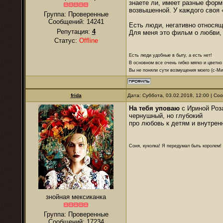
знаете ли, имеет разные формы
возвышенной. У каждого своя 
Группа: Проверенные
Сообщений:
14241
Есть люди, негативно относящ
Репутация:
4
Для меня это фильм о любви, 
Статус:
Offline
Есть люди удобные в быту, а есть нет!
В основном все очень гибко мягко и цветно
Вы не поняли сути возмущения моего (с-М
frida
Дата: Суббота, 03.02.2018, 12:00 | С
На тебя уповаю
с Ириной Роз
чернушный, но глубокий
про любовь к детям и внутрен
Соня, куколка! Я передумал быть королем! Я
знойная мексиканка
Группа: Проверенные
Сообщений:
17234