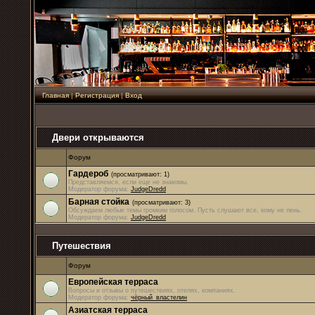
Главная
|
Регистрация
|
Вход
Двери открываются
Форум
Гардероб
(просматривают: 1)
Представляемся, если еще не знакомы.
Модератор форума:
JudgeDredd
Барная стойка
(просматривают: 3)
Обсуждаем любые темы громким голосом. Пусть слушают все, кому не лень.
Модератор форума:
JudgeDredd
Путешествия
Форум
Европейская терраса
Вопросы и отзывы о путешествиях, отелях, компаниях.
Модератор форума:
чёрный_властелин
Азиатская терраса