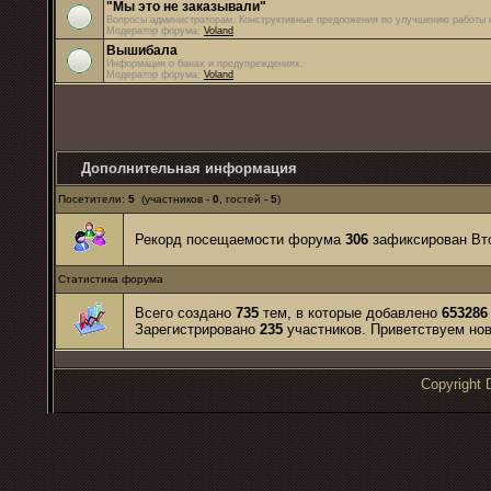
"Мы это не заказывали"
Вопросы администраторам. Конструктивные предложения по улучшению работы 
Модератор форума:
Voland
Вышибала
Информация о банах и предупреждениях.
Модератор форума:
Voland
Дополнительная информация
Посетители:
5
(участников -
0
, гостей -
5
)
Рекорд посещаемости форума
306
зафиксирован Втор
Статистика форума
Всего создано
735
тем, в которые добавлено
653286
Зарегистрировано
235
участников. Приветствуем но
Copyrigh