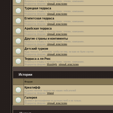
Вопросы и отзывы о путешествиях, отелях, компаниях.
Модератор форума:
чёрный_властелин
Турецкая терраса
Вопросы и отзывы о путешествиях, отелях, компаниях.
Модератор форума:
чёрный_властелин
Египетская терраса
Вопросы и отзывы о путешествиях, отелях, компаниях.
Модератор форума:
чёрный_властелин
Арабская терраса
Вопросы и отзывы о путешествиях, отелях, компаниях.
Модератор форума:
чёрный_властелин
Другие страны и континенты
Вопросы и отзывы о путешествиях, отелях, компаниях.
Модератор форума:
чёрный_властелин
Детский туризм
Куда поехать с ребенком, чтобы ни ему, ни вам не было скучно
Модератор форума:
чёрный_властелин
Терраса а ля Рюс
Вопросы и отзывы о путешествиях, отелях, компаниях.
Модератор форума:
Moonlight
,
чёрный_властелин
Истории
Форум
Креатифф
Художественное творчество наших пейсателей
Модератор форума:
Voland
Галерея
Делимся фотографиями из путешествий и не только.
Модератор форума:
чёрный_властелин