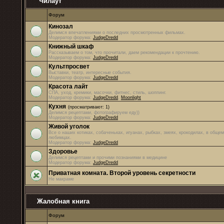
Чилаут
Форум
Кинозал
Делимся впечатлениями о последних просмотренных фильмах.
Модератор форума:
JudgeDredd
Книжный шкаф
Рассказываем о том, что прочитали, даем рекомендации к прочтению.
Модератор форума:
JudgeDredd
Культпросвет
Выставки, театр, интересные события.
Модератор форума:
JudgeDredd
Красота лайт
СПА, уход, кремики, масочки, фитнес, стиль, шоппинг.
Модератор форума:
JudgeDredd
,
Moonlight
Кухня
(просматривают: 1)
Делимся рецептами, фотографируем еду))
Модератор форума:
JudgeDredd
Живой уголок
Все о наших котиках, собаченьках, игуанах, рыбках, змеях, крокодилах, в обще
любимцах.
Модератор форума:
JudgeDredd
Здоровье
Делимся рецептами и прочими познаниями в медицине
Модератор форума:
JudgeDredd
Приватная комната. Второй уровень секретности
Не макраме
Жалобная книга
Форум